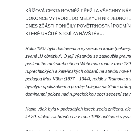
Křížová cesta Bezděz
KŘÍŽOVÁ CESTA ROVNĚŽ PŘEŽILA VŠECHNY NÁS
Křížová cesta Potštejn
DOKONCE VYTVOŘIL DO MĚLKÝCH NIK JEDNOTLI
Křížová cesta Ruprechtice (Liberec)
DNES ZČÁSTI PONIČILY POVĚTRNOSTNÍ PODMÍNK
KTERÉ URČITĚ STOJÍ ZA NÁVŠTĚVU.
Křížová cesta u kostela Nalezení svatého
Kříže v Liberci
Roku 1907 byla dostavěna a vysvěcena kaple (některý
Křížová cesta Bořkov
zvaná „U obrázku“. O její výstavbu se zasloužila prav
Křížová cesta Klokočka
posledního mužského člena Weberova rodu v roce 1891 p
Křížová cesta na Tábor (u Lomnice nad
ruprechtických a kateřinských občanů na stavbu nové k
Popelkou)
pedagog Max Kühn (1877 – 1944), rodák z Trutnova a
Křížová cesta Markvartice
bývalým spolužákem a později kolegou na Státní průmy
dominantní poloze nad ruprechtickou obcí secesní st
Křížová cesta Varnsdorf (Warnsdorf), 1911-
1912
Kaple však byla v padesátých letech zcela zničena, al
Křížová cesta Hodkovice nad Mohelkou
let 20. století zachráněna a v roce 1998 opětovně vysv
Křížová cesta Fukov (Fugau), 1881
Křížová cesta Janov nad Nisou