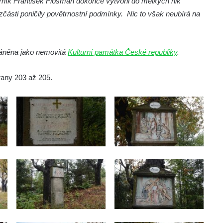
arník František Flosman dokonce vytvořil do mělkých nik
 zčásti poničily povětrnostní podmínky. Nic to však neubírá na
hráněna jako nemovitá
Kulturní památka České republiky
.
trany 203 až 205.