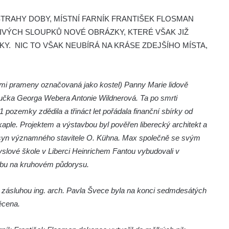
TRAHY DOBY, MÍSTNÍ FARNÍK FRANTIŠEK FLOSMAN
VÝCH SLOUPKŮ NOVÉ OBRÁZKY, KTERÉ VŠAK JIŽ
Y. NIC TO VŠAK NEUBÍRÁ NA KRÁSE ZDEJŠÍHO MÍSTA,
mi prameny označovaná jako kostel) Panny Marie lidově
nučka Georga Webera Antonie Wildnerová. Ta po smrti
ozemky zdědila a třináct let pořádala finanční sbírky od
aple. Projektem a výstavbou byl pověřen liberecký architekt a
 syn významného stavitele O. Kühna. Max společně se svým
slové škole v Liberci Heinrichem Fantou vybudovali v
avbu na kruhovém půdorysu.
e zásluhou ing. arch. Pavla Švece byla na konci sedmdesátých
ěcena.