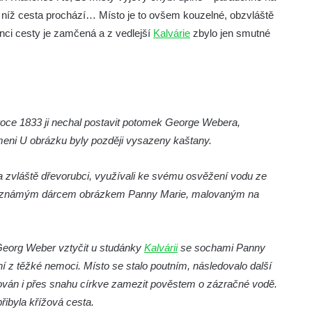
 níž cesta prochází… Místo je to ovšem kouzelné, obzvláště
nci cesty je zamčená a z vedlejší
Kalvárie
zbylo jen smutné
oce 1833 ji nechal postavit potomek George Webera,
meni U obrázku byly později vysazeny kaštany.
, a zvláště dřevorubci, využívali ke svému osvěžení vodu ze
o neznámým dárcem obrázkem Panny Marie, malovaným na
Georg Weber vztyčit u studánky
Kalvárii
se sochami Panny
 z těžké nemoci. Místo se stalo poutním, následovalo další
žován i přes snahu církve zamezit pověstem o zázračné vodě.
řibyla křížová cesta.