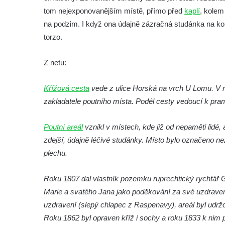
Křížová cesta Starý Hrozňatov
tom nejexponovanějším místě, přímo před
kaplí
, kolem
Křížová cesta v kapli Panny Marie Fatimské
na podzim. I když ona údajně zázračná studánka na ko
ve Mšeném-lázně
torzo.
Křížová cesta v kostele svatého Vavřince v
Království u Šluknova
Z netu:
Křížová cesta na fasádě kostela
Křížová cesta
Nanebevzetí Panny Marie v Schirgiswalde
vede z ulice Horská na vrch U Lomu. V r
zakladatele poutního místa. Podél cesty vedoucí k pra
Křížová cesta v kapli svatého Jana
Nepomuckého na návsi v Leské
Poutní areál
vznikl v místech, kde již od nepaměti lidé
Křížová cesta Chlumec
zdejší, údajně léčivé studánky. Místo bylo označen
Křížová cesta u kostela Narození Panny
plechu.
Marie v Dubnici
Křížová cesta u Janovických pousteven
Roku 1807 dal vlastník pozemku ruprechtický rychtář 
(Janovice v Podještědí)
Marie a svatého Jana jako poděkování za své uzdravení
uzdravení (slepý chlapec z Raspenavy), areál byl udr
Křížová cesta Hrádek nad Nisou
Roku 1862 byl opraven kříž i sochy a roku 1833 k nim p
Křížová cesta Svojkov (u Modlivého dolu)