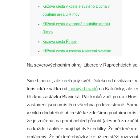
Křížová cesta v kostele svatého Ducha v
poutním areálu Římov
Křížová cesta v zahradě poutního areálu
Římov
Křížová cesta Římov
Křížová cesta u kostela Nalezení svatého
Kříže ve Frýdlantu
Na severovýchodním okraji Liberce v Ruprechticích se
Křížová cesta na Křížovém vrchu ve
Frýdlantu
Sice Liberec, ale zcela jiný svět. Daleko od civilizace
Křížová cesta u kostela Nanebevzetí Panny
turistická značka od
Lidových sadů
na Kateřinky, ale j
Marie v Horním Jiřetíně
blízkou zastávku Blanická. Pár kroků zpět po ulici Hors
Křížová cesta – Stezka smíření na
zastavení jsou umístěna všechna po levé straně. Samo
Grabštejně
vznikla dodatečně při cestě ke zdejšímu poutnímu místu.
že je zničená, na první pohled působí (alespoň za začát
Křížová cesta u kostela svaté Máří
na každé kapličce mají být dvě cedulky. Že některé vr
Magdaleny v Mařenicích
omlácený. Že některé obrázky lze už jen stěží rozeznat