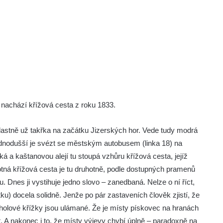
 nachází křížová cesta z roku 1833.
, vlastně už takřka na začátku Jizerských hor. Vede tudy modrá
ednodušší je svézt se městským autobusem (linka 18) na
ká a kaštanovou alejí tu stoupá vzhůru křížová cesta, jejíž
tná křížová cesta je tu druhotně, podle dostupných pramenů
 Dnes ji vystihuje jedno slovo – zanedbaná. Nelze o ní říct,
ku) docela solidně. Jenže po pár zastaveních člověk zjistí, že
cholové křížky jsou ulámané. Že je místy pískovec na hranách
. A nakonec i to, že místy výjevy chybí úplně – paradoxně na