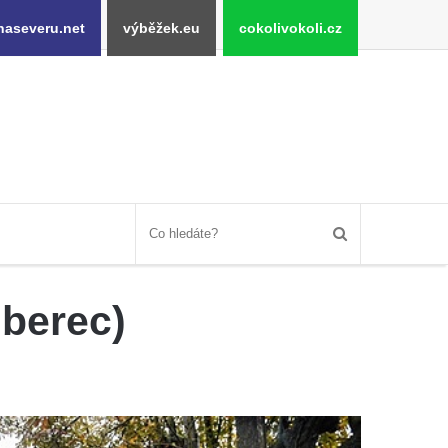
naseveru.net
výběžek.eu
cokolivokoli.cz
iberec)