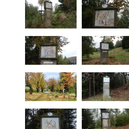
Kamenickém Šenově
Skalní kaple Božího hrobu Křížové cesty v
Kamenickém Šenově
Křížová cesta ke svobodě – Jáchymov
Křížová cesta Liběchov
Křížová cesta Sedmibolestné Panny Marie
v Jestřebí
Křížová cesta Kamenický Šenov
Bratrský oltář u České Kamenice
Křížová cesta Horní Maxov (Slovanka)
Poutní místo Ostré (křížová cesta)
Kaple na Křížové Hoře a křížová cesta v
Českém Krumlově
Křížová cesta ve Cvikově (Na Kalvárii)
Křížová cesta v Kadani