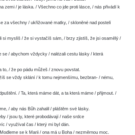
zemi / je láska. / Všechno co jde proti lásce, / nás přivádí k
e za všechny / ukřižované matky, / skloněné nad postelí
si myslíš / že si vystačíš sám, / brzy zjistíš, že jsi osamělý /
e se / abychom vždycky / nalézali cestu lásky / která
 to, / že po pádu můžeš / znovu povstat.
žíš se vždy sklání / k tomu nejmenšímu, bezbran- / nému,
dpuštění. / Ta, která máme dát, a ta která máme / přijmout. /
e, / aby nás Bůh zahalil / pláštěm své lásky.
eby / jsou ty, které probodávají / naše srdce
íc / využíval čas / který mi byl dán.
 – Modleme se k Marii / ona má u Boha / nezměrnou moc.