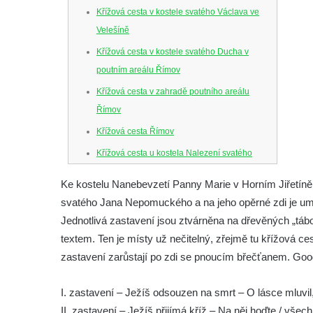
Křížová cesta v kostele svatého Václava ve
Velešíně
Křížová cesta v kostele svatého Ducha v
poutním areálu Římov
Křížová cesta v zahradě poutního areálu
Římov
Křížová cesta Římov
Křížová cesta u kostela Nalezení svatého
Kříže ve Frýdlantu
Ke kostelu Nanebevzetí Panny Marie v Horním Jiřetíně
Křížová cesta na Křížovém vrchu ve
svatého Jana Nepomuckého a na jeho opěrné zdi je um
Frýdlantu
Jednotlivá zastavení jsou ztvárněna na dřevěných „tá
Křížová cesta u kostela Nanebevzetí Panny
textem. Ten je místy už nečitelný, zřejmě tu křížová cest
Marie v Horním Jiřetíně
zastavení zarůstají po zdi se pnoucím břečťanem. Goog
Křížová cesta – Stezka smíření na
Grabštejně
I. zastavení – Ježíš odsouzen na smrt – O lásce mluvil,
II. zastavení – Ježíš přijímá kříž – Na něj hoďte / všec
Křížová cesta u kostela svaté Máří