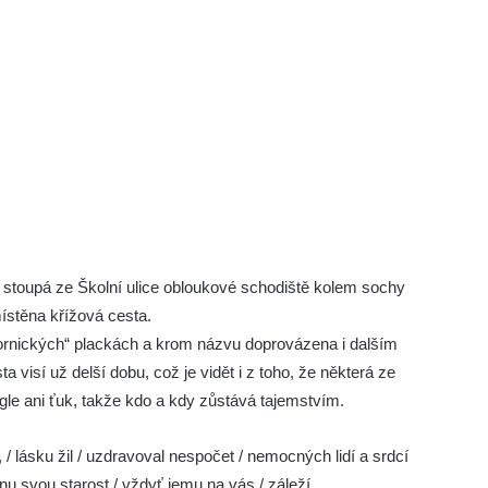
 stoupá ze Školní ulice obloukové schodiště kolem sochy
ístěna křížová cesta.
bornických“ plackách a krom názvu doprovázena i dalším
a visí už delší dobu, což je vidět i z toho, že některá ze
le ani ťuk, takže kdo a kdy zůstává tajemstvím.
 / lásku žil / uzdravoval nespočet / nemocných lidí a srdcí
hnu svou starost / vždyť jemu na vás / záleží