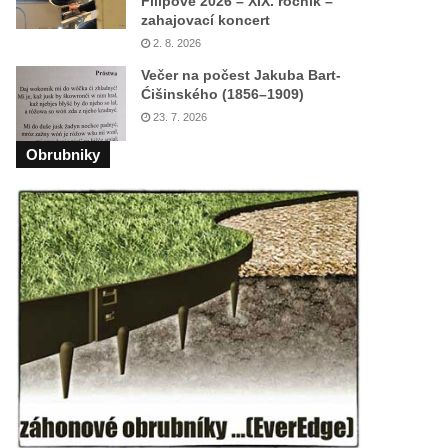
Filipově 2026 – XIX. ročník –
zahajovací koncert
2. 8. 2026
Večer na počest Jakuba Bart-
Ćišinského (1856–1909)
23. 7. 2026
Obrubniky