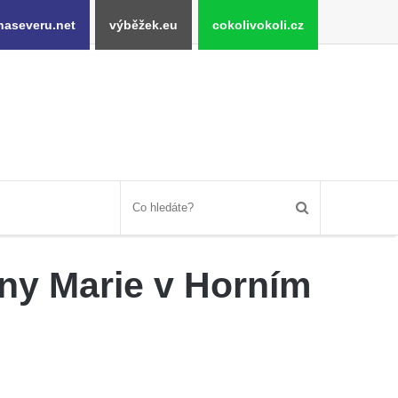
naseveru.net
výběžek.eu
cokolivokoli.cz
nny Marie v Horním