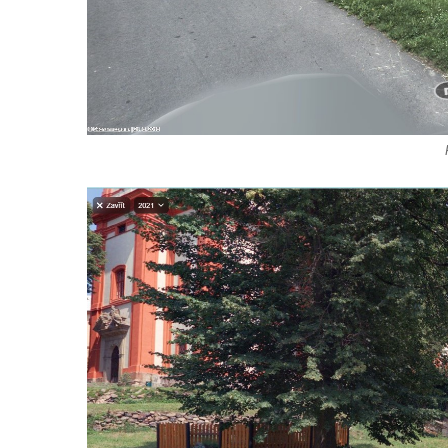
Křížová cesta Fukov (Fugau), 1881
Křížová cesta Janov nad Nisou
Křížová cesta Bedřichov
Křížová cesta na Kotelském vrchu
Křížová cesta Velký Šenov
Křížová cesta Petra Urbana – Smržovka
Křížová cesta u kláštera St. Marienthal
Křížová cesta Sedmi bolestí Panny Marie v
Klášterci nad Ohří
Křížová cesta Most
Památník Brána svobody před kostelem
svatého Jáchyma v Jáchymově
Obraz Svaté rodiny u Olivetské kaple
křížové cesty v Kamenickém Šenově
Kříž u Olivetské kaple křížové cesty v