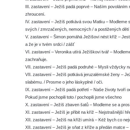
III. zastavení – Ježíš padá poprvé – Naším povoláním na 
Magdaleny v Mařenicích
zhroucení.
Křížová cesta Starý Hrozňatov
IV. zastavení – Ježíš potkává svou Matku – Modleme s
Křížová cesta v kapli Panny Marie Fatimské
svých / zmrzačených, nemocných / a postižených dětí
ve Mšeném-lázně
V. zastavení – Šimon pomáhá Ježíšovi nést kříž – Jestli 
Křížová cesta v kostele svatého Vavřince v
a že je v tvém srdci / zášť
Království u Šluknova
VI. zastavení – Veronika utírá Ježíškovi tvář – Modlem
Křížová cesta na fasádě kostela
zachraňuje.
Nanebevzetí Panny Marie v Schirgiswalde
VII. zastavení – Ježíš padá podruhé – Mysli vždycky na
VII. zastavení – Ježíš potkává jeruzalémské ženy – Je
Křížová cesta v kapli svatého Jana
slabému. / Prosme o jeho láskyplné / oči.
Nepomuckého na návsi v Leské
IX. zastavení – Ježíš padá potřetí – Naše životy tvoří o
Křížová cesta Chlumec
Pokud jsme pochopili toto / pochopili jsme všechno
Křížová cesta u kostela Narození Panny
X. zastavení – Ježíš zbaven šatů – Modleme se a prosm
Marie v Dubnici
XI. zastavení – Ježíš je přibit na kříž – Nejstrašnější hř
Křížová cesta u Janovických pousteven
XII. zastavení – Ježíš na kříži umírá – Kéž bych co nejv
(Janovice v Podještědí)
XII. zastavení – Ježíš je sňat z kříže a předán matce