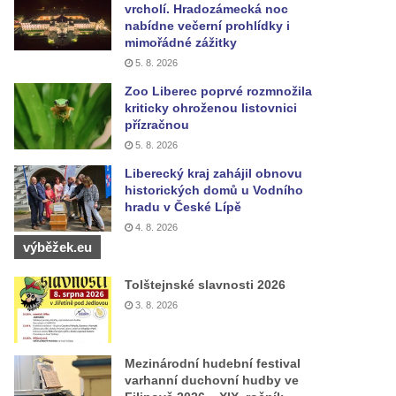
vrcholí. Hradozámecká noc
nabídne večerní prohlídky i
mimořádné zážitky
5. 8. 2026
Zoo Liberec poprvé rozmnožila
kriticky ohroženou listovnici
přízračnou
5. 8. 2026
Liberecký kraj zahájil obnovu
historických domů u Vodního
hradu v České Lípě
4. 8. 2026
výběžek.eu
Tolštejnské slavnosti 2026
3. 8. 2026
Mezinárodní hudební festival
varhanní duchovní hudby ve