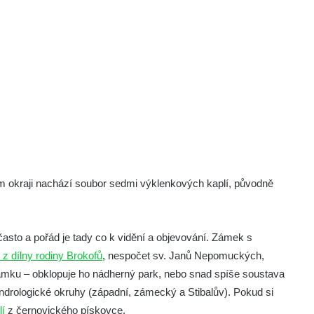
m okraji nachází soubor sedmi výklenkových kaplí, původně
asto a pořád je tady co k vidění a objevování. Zámek s
z dílny rodiny Brokofů
, nespočet sv. Janů Nepomuckých,
ámku – obklopuje ho nádherný park, nebo snad spíše soustava
ndrologické okruhy (západní, zámecký a Stibalův). Pokud si
lí
z černovického pískovce.