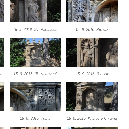
15. 9. 2016- Sv. Pantaleon
15. 9. 2016- Provaz
ta
15. 9. 2016- III. zastavení
15. 9. 2016- Sv. Vít
15. 9. 2016- Třtina
15. 9. 2016- Kristus v Chrámu