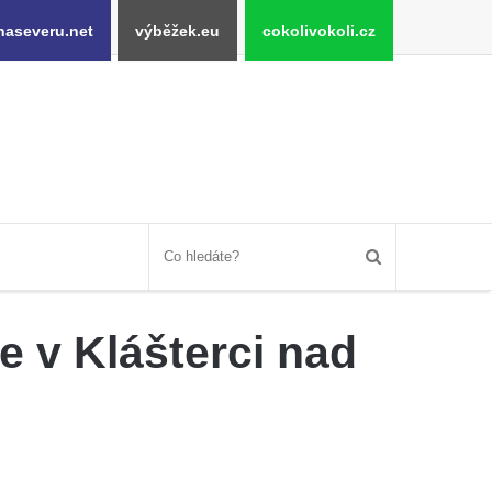
naseveru.net
výběžek.eu
cokolivokoli.cz
e v Klášterci nad