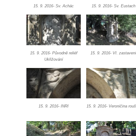
Kamenickém Šenově
15. 9. 2016- Sv. Achác
15. 9. 2016- Sv. Eustach
Olivetská kaple u Křížové cesty v
Kamenickém Šenově
Skalní kaple Božího hrobu Křížové cesty v
Kamenickém Šenově
Křížová cesta ke svobodě – Jáchymov
15. 9. 2016- Původně reliéf
15. 9. 2016- VI. zastaven
Křížová cesta Liběchov
Ukřižování
Křížová cesta Sedmibolestné Panny Marie
v Jestřebí
Křížová cesta Kamenický Šenov
Bratrský oltář u České Kamenice
Křížová cesta Horní Maxov (Slovanka)
15. 9. 2016- INRI
15. 9. 2016- Veroničina rou
Poutní místo Ostré (křížová cesta)
Kaple na Křížové Hoře a křížová cesta v
Českém Krumlově