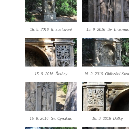
Křížová cesta Hrádek nad Nisou
Křížová cesta Svojkov (u Modlivého dolu)
Křížová cesta Bezděz
15. 9. 2016- II. zastavení
15. 9. 2016- Sv. Erasmus
Křížová cesta Potštejn
Křížová cesta Ruprechtice (Liberec)
Křížová cesta u kostela Nalezení svatého
Kříže v Liberci
Křížová cesta Bořkov
Křížová cesta Klokočka
15. 9. 2016- Řetězy
15. 9. 2016- Obřezání Kris
Křížová cesta na Tábor (u Lomnice nad
Popelkou)
Křížová cesta Markvartice
Křížová cesta Varnsdorf (Warnsdorf), 1911-
1912
15. 9. 2016- Sv. Cyriakus
15. 9. 2016- Důtky
Křížová cesta Hodkovice nad Mohelkou