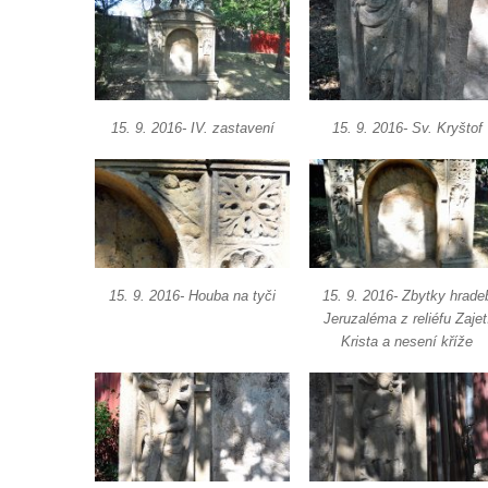
Křížová cesta Fukov (Fugau), 1881
Křížová cesta Janov nad Nisou
Křížová cesta Bedřichov
Křížová cesta na Kotelském vrchu
15. 9. 2016- IV. zastavení
15. 9. 2016- Sv. Kryštof
Křížová cesta Velký Šenov
Křížová cesta Petra Urbana – Smržovka
Křížová cesta u kláštera St. Marienthal
Křížová cesta Sedmi bolestí Panny Marie v
Klášterci nad Ohří
15. 9. 2016- Houba na tyči
15. 9. 2016- Zbytky hrade
Křížová cesta Most
Jeruzaléma z reliéfu Zajet
Krista a nesení kříže
Památník Brána svobody před kostelem
svatého Jáchyma v Jáchymově
Obraz Svaté rodiny u Olivetské kaple
křížové cesty v Kamenickém Šenově
Kříž u Olivetské kaple křížové cesty v