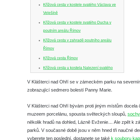
Křížová cesta v kostele svatého Václava ve
Velešíně
Křížová cesta v kostele svatého Ducha v
poutním areálu Římov
Křížová cesta v zahradě poutního areálu
Římov
Křížová cesta Římov
Křížová cesta u kostela Nalezení svatého
Kříže ve Frýdlantu
V Klášterci nad Ohří se v zámeckém parku na severní
Křížová cesta na Křížovém vrchu ve
zobrazující sedmero bolestí Panny Marie.
Frýdlantu
Křížová cesta u kostela Nanebevzetí Panny
V Klášterci nad Ohří bývám proti jiným místům docela č
Marie v Horním Jiřetíně
muzeem porcelánu, spousta světeckých sloupů,
sochy 
Křížová cesta – Stezka smíření na
několik hradů na dohled, Lázně Evženie… Ale zpět k z
Grabštejně
parků. V současné době jsou v něm hned tři naučné de
vyberete ten poslední, dostanete se také
k souboru kap
Křížová cesta u kostela svaté Máří