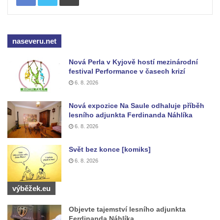
Tanvaldu
Kostel svatého Františka z Assisi v Tanvaldu
Riedlova hrobka v Desné
naseveru.net
Kaple svaté Alžběty Durynské v Dolních
Nová Perla v Kyjově hostí mezinárodní
Křečanech
festival Performance v časech krizí
Márnice nového hřbitova ve Starých
6. 8. 2026
Křečanech
Nová expozice Na Saule odhaluje příběh
Bývalá márnice u hřbitova v Dubé
lesního adjunkta Ferdinanda Náhlíka
Kostel Nalezení svatého Kříže v Dubé
6. 8. 2026
Kostel Nanebevzetí Panny Marie v
Svět bez konce [komiks]
Úněticích
6. 8. 2026
Kostel svatého Klementa v Levém Hradci
Kostel Wang (Karpacz – Bierutowice,
výběžek.eu
Polsko)
Skalní kaple Nejsvětější Trojice u Česká
Objevte tajemství lesního adjunkta
Ferdinanda Náhlíka
Kamenice