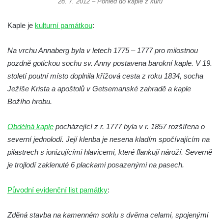
28. 7. 2012 – Pohled do kaple z kůru
Kaple Andělů strážných (Fürleova kaple) v
Mikulášovicích
Kaple je
kulturní památkou
:
Balzerova kaple v Mikulášovicích
Kostel svatého Václava ve Šluknově
Na vrchu Annaberg byla v letech 1775 – 1777 pro milostnou
Kostel svatého Mikuláše v Třebušíně
pozdně gotickou sochu sv. Anny postavena barokní kaple. V 19.
století poutní místo doplnila křížová cesta z roku 1834, socha
Klášterní kostel svatého Františka z Assisi v
Ježíše Krista a apoštolů v Getsemanské zahradě a kaple
Zákupech
Božího hrobu.
Kaple svatého Josefa u Zákup
Kostel svatých Fabiána a Šebestiána v
Obdélná kaple
pocházející z r. 1777 byla v r. 1857 rozšířena o
Zákupech
severní jednolodí. Její klenba je nesena kladím spočívajícím na
Kostel svatého Havla v Kuřívodech
pilastrech s ionizujícími hlavicemi, které flankují nároží. Severně
Kaple Krista v žaláři u kostela Nalezení
je trojlodí zaklenuté 6 plackami posazenými na pasech.
svatého Kříže ve Frýdlantu
Původní evidenční list památky
:
Kostel Nalezení svatého Kříže ve Frýdlantu
Kostel Krista Spasitele ve Frýdlantu
Zděná stavba na kamenném soklu s dvěma celami, spojenými