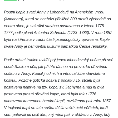
Kaple na křižovatce ulic Budějovická a
Dělnická v Kamenném Újezdě
Poutní kaple svaté Anny v Lobendavě na Anenském vrchu
(Annaberg), která se nachází přibližně 800 metrů východně od
Bývalý kostel svatých Filipa a Jakuba na
centra obce, je sakrální stavbou postavenou v letech 1775–
náměstí J. V. Kamarýta ve Velešíně
1777 podle plánů Antonína Schmidta (1723–1783). V roce 1857
Kaple na hřbitově ve Velešíně
byla rozšířena a v zadní části pseudogoticky upravena. Kaple
Márnice na hřbitově ve Velešíně
svaté Anny je nemovitou kulturní památkou České republiky.
Kostel svatého Václava ve Velešíně
Poutní areál Římov
Podle místní tradice uviděl prý jeden lobendavský občan při své
cestě Saskem děti, jak při hře táhnou na provázku dřevěnou
Kostel svatého Ducha v poutním areálu
sošku sv. Anny. Koupil ji od nich a věnoval lobendavskému
Římov
kostelu. Pozdně gotická soška z počátku 16. století byla
Křížová cesta Římov – XXV. kaple – Boží
postavena nejprve na tzv. kopci sv. Jáchyma a nad ní byla
hrob
postavena prostá dřevěná kaple, která byla roku 1776
Křížová cesta Římov – XXIV. kaple – Pieta
nahrazena kamennou barokní kaplí, rozšířenou pak roku 1857.
Křížová cesta Římov – XXIII. kaple –
V trojlodní kapli se tato soška těšila velké úctě věřících, kteří
Kalvárie
sem putovali po celé léto, zejména pak v oktávu sv. Anny, kdy