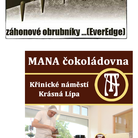
Kaple Panny Marie Růžencové na návsi v
Konětopech
Výklenková kaple u silnice jižně od Hřivic
Kostel svatého Jakuba ve Hřivicích
Kaple svatého Vavřince na návsi v
Touchovicích
Kaple u polní cesty východně od zámku v
Jimlíně
Kaple svatého Rocha na zvířecím hřbitově v
Jimlíně
Kaple v zahradě domu čp. 55 v Jimlíně
Kaple svatého Josefa v Jimlíně
Márnice na hřbitově v Opočně u Loun
Kostel Nanebevzetí Panny Marie v Opočně
Kostel svaté Barbory v Otvicích
Kostel svatého archanděla Michaela ve