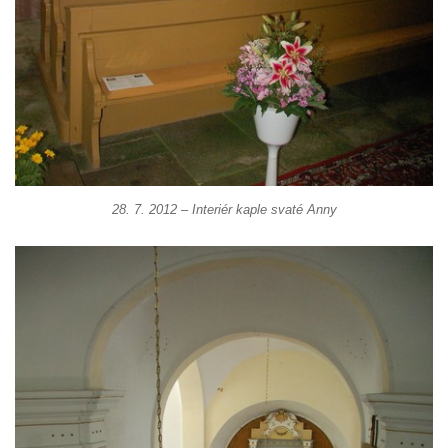
Márnice na hřbitově v Kozlech
Vesnický kostel v Reinhardtsdorfu
Kaple v Oparnu
Protestantský (evangelicko-luterský) kostel
Crostau
Kaple Nanebevstoupení Panny Marie ve
Svitavě
28. 7. 2012 – Interiér kaple svaté Anny
Výklenková kaple Piety ve Svojkově
Kostel Nejsvětější Trojice ve Velenicích
Kostel svatého Vavřince v Okounově
Kostel svatých Petra a Pavla v Semilech
Kostel Nanebevzetí Panny Marie (St. Mariä
Himmelfahrt) v Schirgiswalde
Kostel svaté Máří Magdaleny u hradu
Krasíkov