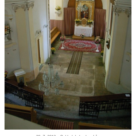
Kaple Olivetské hory pod věží kostela
svatého Michaela Archanděla v Bochově
Mildeova kaple pod Ortelem
Kostel Zvěstování Panny Marie v Duchcově
Výklenková kaple v Teplické ulici u stadionu
v Duchcově
Evangelický kostel v Duchcově
Kostel svatých Petra a Pavla v Jeníkově
Kaple svaté Anny v Jeníkově
Kaple Panny Marie v Lahošti
Kaple svatého Jana Nepomuckého v
Lahošti
Kostel svatého Mikuláše v Mikulášovicích
Kaple Tří otců v Mikulášovicích
Kaple Matky Boží v Mikulášovicích