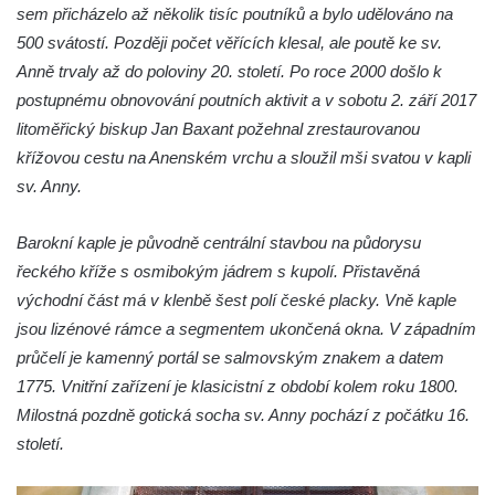
Křížová cesta Římov – XXII. kaple – Šimon
sem přicházelo až několik tisíc poutníků a bylo udělováno na
Cyrénský pomáhá Ježíši nést kříž
500 svátostí. Později počet věřících klesal, ale poutě ke sv.
Křížová cesta Římov – XXI. kaple –
Anně trvaly až do poloviny 20. století. Po roce 2000 došlo k
Popravní brána
postupnému obnovování poutních aktivit a v sobotu 2. září 2017
litoměřický biskup Jan Baxant požehnal zrestaurovanou
Křížová cesta Římov – XX. kaple – Svatá
křížovou cestu na Anenském vrchu a sloužil mši svatou v kapli
Veronika potkává Ježíše a utírá mu do své
sv. Anny.
roušky pot z tváře
Křížová cesta Římov – XIX. kaple – Kristus
Barokní kaple je původně centrální stavbou na půdorysu
kříž nesoucí potkává Pannu Marii
řeckého kříže s osmibokým jádrem s kupolí. Přistavěná
Křížová cesta Římov – XVIII. kaple – Na
východní část má v klenbě šest polí české placky. Vně kaple
Ježíše vložen kříž
jsou lizénové rámce a segmentem ukončená okna. V západním
Křížová cesta Římov – XVII. kaple – Velký
průčelí je kamenný portál se salmovským znakem a datem
Pilát
1775. Vnitřní zařízení je klasicistní z období kolem roku 1800.
Křížová cesta Římov – XVI. kaple – U
Milostná pozdně gotická socha sv. Anny pochází z počátku 16.
Herodesa
století.
Křížová cesta Římov – XV. kaple – Malý