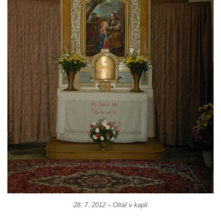
Kaple mezi Dolním Třebonínem a Horním
Třebonínem
Kaple v severní části Dolního Třebonína
Márnice na hřbitově v Rybniště
Kaple u kostela svatého Jiljí v Lužci nad
Vltavou
Kostel svatého Jiljí v Lužci nad Vltavou
Kaple Božího těla na hřbitově v Hostíně u
Vojkovic
Kostel Nanebevzetí Panny Marie v Hostíně
u Vojkovic
Kaple svatého Bartoloměje v Bukolu
Hřbitovní kaple na hřbitově v Lužci nad
Vltavou
28. 7. 2012 – Oltář v kapli
Márnice na hřbitově v Lužci nad Vltavou
Márnice na hřbitově v Hrobčicích