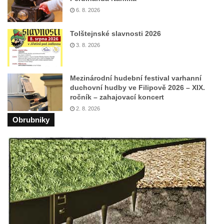
6. 8. 2026
Kostel svatého Vendelína v Perštejně
Kostel Nejsvětější Trojice v Klášterci nad
Tolštejnské slavnosti 2026
Ohří
3. 8. 2026
Evangelická modlitebna u autobusového
nádraží v Dubé
Mezinárodní hudební festival varhanní
duchovní hudby ve Filipově 2026 – XIX.
Hřbitovní kaple ve Velkém Šenově
ročník – zahajovací koncert
Kaple svaté Apolónie v Cítolibech
2. 8. 2026
Obrubniky
Kostel svatého Jakuba Většího v Cítolibech
Márnice na hřbitově v Chlumčanech
Kostel svatého Klementa ve Chlumčanech
Kaple svatého Václava ve Vlčí
Kaple svatého Floriána ve Veltěži
Kaple západně od Veltěž u silnice do
Černčic