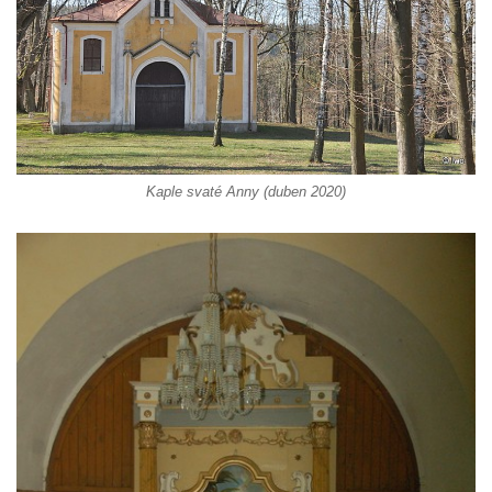
Jidášovo
Křížová cesta Římov – VI. kaple – Olivetská
hora (Getsemanská zahrada)
Křížová cesta Římov – V. kaple – Smutná
duše
Křížová cesta Římov – IV. kaple – Pustá ves
Kaple svaté Anny (duben 2020)
Křížová cesta Římov – III. kaple – Stádní
brána
Křížová cesta Římov – II. kaple – Poslední
večeře Páně
Křížová cesta Římov – I. kaple – Loučení
Ježíše s Pannou Marií
Márnice na hřbitově v Římově
Kaple v Horním Třeboníně
Kaple Panny Marie v Horním Třeboníně