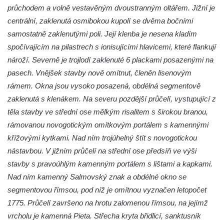
Kaple Getsemanské zahrady na křížové
průchodem a volně vestavěným dvoustranným oltářem. Jižní je
cestě na Křížovém vrchu ve Frýdlantu
centrální, zaklenutá osmibokou kupolí se dvěma bočními
Kaple Božího hrobu na Křížové cestě na
samostatně zaklenutými poli. Její klenba je nesena kladím
Křížovém vrchu ve Frýdlantu
spočívajícím na pilastrech s ionisujícími hlavicemi, které flankují
Poustevna na Křížové cestě na Křížovém
nároží. Severně je trojlodí zaklenuté 6 plackami posazenými na
vrchu ve Frýdlantu
pasech. Vnějšek stavby nově omítnut, členěn lisenovým
rámem. Okna jsou vysoko posazená, obdélná segmentově
Kostel svatého Jakuba Většího v Sokolově
zaklenutá s klenákem. Na severu pozdější průčelí, vystupující z
Kostel Nanebevzetí Panny Marie ve
těla stavby ve střední ose mělkým risalitem s širokou branou,
Slunečné
rámovanou novogotickým omítkovým portálem s kamennými
Kostel Jména Panny Marie v Sepekově
křížovými kytkami. Nad ním trojúhelný štít s novogotickou
Kostel svatých Petra a Pavla v Růžové
nástavbou. V jižním průčelí na střední ose předsíň ve výši
Kaple Stětí svatého Jana Křtitele v
stavby s pravoúhlým kamenným portálem s lištami a kapkami.
Rumburku
Nad ním kamenný Salmovský znak a obdélné okno se
segmentovou římsou, pod níž je omítnou vyznačen letopočet
Bývalá synagoga v Milevsku
1775. Průčelí završeno na hrotu zalomenou římsou, na jejímž
Kostel svaté Kateřiny Alexandrijské v
vrcholu je kamenná Pieta. Střecha kryta břidlicí, sanktusník
Krásně