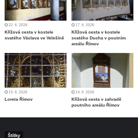
Kostel svatého Floriána v Podbradci
Kaple na západním okraji Ředhoště
Kostel svatého Jiljí v Ředhošti
22. 6. 2026
17. 6. 2026
Kaple severně od Ředhoště
Křížová cesta v kostele
Křížová cesta v kostele
svatého Václava ve Velešíně
svatého Ducha v poutním
Kostel Nanebevzetí Panny Marie v Horním
areálu Římov
Jiřetíně
Kostel Nanebevzetí Panny Marie v
Postoloprtech
Hřbitovní kaple v Postoloprtech
Kostel svatého Jana Evangelisty v Malém
15. 6. 2026
14. 6. 2026
Březně
Loreta Římov
Křížová cesta v zahradě
Kaple svatého Antonína Paduánského na
poutního areálu Římov
návsi ve Vysokém Březně
Bývalá kaple svatých Jana a Pavla v
Nemilkově
Štítky