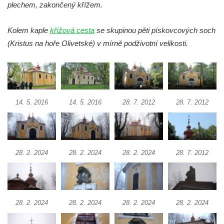
plechem, zakončený křížem.
Kostel Božího Těla v Kraslicích
Kostel svaté Maří Magdalény v Karlových
Kolem kaple
křížová cesta
se skupinou pěti pískovcových soch
Varech
(Kristus na hoře Olivetské) v mírně podživotní velikosti.
Kaple Panny Marie pod hradem Přimda
Kaple Panny Marie v Kunčicích nad Labem
Hrobová kaple na hřbitově v Rychnově u
Jablonce nad Nisou
14. 5. 2016
14. 5. 2016
28. 7. 2012
28. 7. 2012
Márnice/hřbitovní kaple na hřbitově v
Rychnově u Jablonce nad Nisou
Výklenková kaple u rozcestí u domu čp. 42
28. 2. 2024
28. 2. 2024
28. 2. 2024
28. 7. 2012
v Krásné u Pěnčína
Márnice na hřbitově v Krásné u Pěnčína
Výklenková kaple naproti domu čp. 34 v
Krásné u Pěnčína
28. 2. 2024
28. 2. 2024
28. 2. 2024
28. 2. 2024
Kostel svatého Josefa v Krásné u Pěnčína