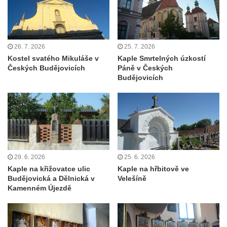
Kostel svatého Václava v Srbské Kamenici
Kostel svatého Kryštofa v Kryštofově Údolí
Hrobka rodiny Havlovy na hřbitově v
26. 7. 2026
25. 7. 2026
Chloumku v Mělníku
Kostel svatého Mikuláše v
Kaple Smrtelných úzkostí
Kostel Nejsvětější Trojice na hřbitově v
Českých Budějovicích
Páně v Českých
Budějovicích
Chloumku v Mělníku
Kaple svatého Jana Nepomuckého na
Chloumečku v Mělníku
Hřbitovní kaple v Trávníku
Hřbitovní kaple ve Svoru
Kaple na rozcestí v jižní části Budyně nad
29. 6. 2026
25. 6. 2026
Kaple na křižovatce ulic
Kaple na hřbitově ve
Ohří
Budějovická a Dělnická v
Velešíně
Kaple v centru Roudníčku
Kamenném Újezdě
Kaple u domu čp. 51 v Roudníčku
Kaple v Brníkově