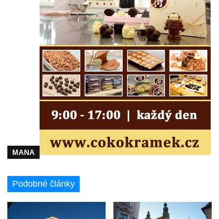
Všestudech
Kostel svatého Václava ve Strupčicích
Kaple v Michalovicích
Kostel svatého Mikuláše ve Velkých
Žernosekách
Kaple svatého Urbana ve Velkých
Žernosekách
Kaple svatého Huberta u hradiště Hrádek u
Libochovan
Kostel Narození Panny Marie v
MANA
Libochovanech
Márnice u kostel svatého Jana
Nepomuckého ve Starých Křečanech
Podobné články
Kostel svatého Jana Nepomuckého ve
Starých Křečanech