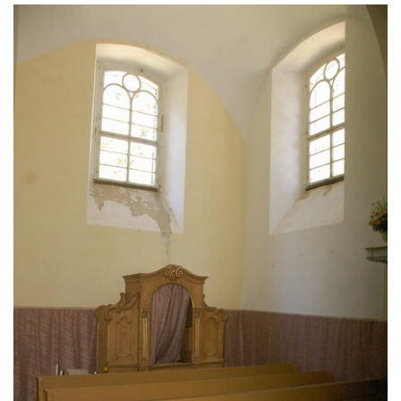
Kostel svatého Havla na hřbitově v
Hrobčicích
Kaple svatého Vavřince v Mirošovicích
Márnice na hřbitově v Račicích
Márnice na hřbitově v Dobříni
Kaple v Bezděkově
Kaple Nejsvětější Trojice v centru Liběšic
Výklenková kaple na rozcestí na jižním
okraji Liběšic
Kostel svaté Kateřiny v Chouči
Kaple svatého Blažeje východně od Lužice
Kostel svatého Augustina v Lužici
Márnice na hřbitově v Lužici
Kostel svatého Martina v Kozlech