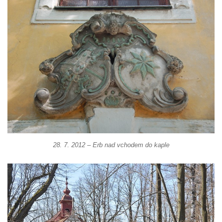
Pilát
Křížová cesta Římov – XIV. kaple – U
Kaifáše (U Děvečky)
Křížová cesta Římov – XIII. kaple – U
Annáše (U Kaifáše)
Křížová cesta Římov – XII. kaple – Vodní
brána
Křížová cesta Římov – XI. kaple – Ježíš
haněn a tupen
Křížová cesta Římov – X. kaple – U
28. 7. 2012 – Erb nad vchodem do kaple
Cedronu
Křížová cesta Římov – IX. kaple – U
chromého žida
Křížová cesta Římov – VIII. kaple – Kristus
svázán a ze zahrady vyhnán
Křížová cesta Římov – VII. kaple – Políbení