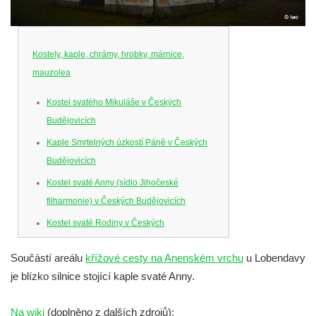
Kostely, kaple, chrámy, hrobky, márnice,
mauzolea
Kostel svatého Mikuláše v Českých
Budějovicích
Kaple Smrtelných úzkostí Páně v Českých
Budějovicích
Kostel svaté Anny (sídlo Jihočeské
filharmonie) v Českých Budějovicích
Kostel svaté Rodiny v Českých
Budějovicích
Součástí areálu
křížové cesty na Anenském vrchu
u Lobendavy
Kostel Obětování Panny Marie u kláštera
je blízko silnice stojící kaple svaté Anny.
dominikánů v Českých Budějovicích
Kostel Všech svatých v Kamenném Újezdě
Na wiki
(doplněno z dalších zdrojů):