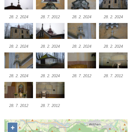
Kostel Panny Marie Pomocné s Ivanitskou
poustevnou v Teplicích nad Metují
28. 2. 2024
28. 7. 2012
28. 2. 2024
28. 2. 2024
Hřbitovní kaple/márnice na hřbitově v
Teplicích nad Metují
Kostel svatého Vavřince v Teplicích nad
Metují
28. 2. 2024
28. 2. 2024
28. 2. 2024
28. 2. 2024
Hrobová kaple Johanna Nitsche na
hřbitově na Vlčí Hoře
Kaple Panny Marie Karmelské na Vlčí Hoře
28. 2. 2024
28. 2. 2024
28. 7. 2012
28. 7. 2012
Kostel svatého Bartoloměje v Teplicích
Kostel svatého Jana Křtitele na Zámeckém
náměstí v Teplicích
28. 7. 2012
28. 7. 2012
Chrám Povýšení svatého Kříže na
Zámeckém náměstí v Teplicích
Výklenková kaple u vodojemu v severní
části Kozel