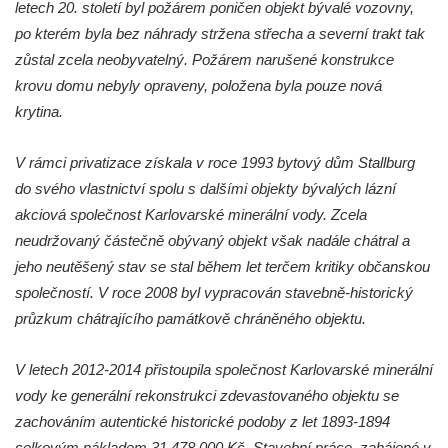
letech 20. století byl požárem poničen objekt bývalé vozovny,
Obřadní síň hřbitova v Kralupech nad
po kterém byla bez náhrady stržena střecha a severní trakt tak
Vltavou
zůstal zcela neobyvatelný. Požárem narušené konstrukce
krovu domu nebyly opraveny, položena byla pouze nová
Automatické mlýny
krytina.
Sluneční hodiny ve Vehlovicích
Hospodářský dvůr – Palmův statek v
V rámci privatizace získala v roce 1993 bytový dům Stallburg
Jablonném v Podještědí-Markvarticích
do svého vlastnictví spolu s dalšími objekty bývalých lázní
Dům U Zlaté hvězdy čp. 11 v ulici 5. května
akciová společnost Karlovarské minerální vody. Zcela
v Mělníku
neudržovaný částečně obývaný objekt však nadále chátral a
Dvůr Hořín
jeho neutěšený stav se stal během let terčem kritiky občanskou
společností. V roce 2008 byl vypracován stavebně-historický
Budova vlakového nádraží Duchcov
průzkum chátrajícího památkově chráněného objektu.
Budova bývalého německého gymnázia v
Duchcově
V letech 2012-2014 přistoupila společnost Karlovarské minerální
Budova gymnázia v Masarykově ulici v
vody ke generální rekonstrukci zdevastovaného objektu se
Duchcově
zachováním autentické historické podoby z let 1893-1894
Bývalá Odborná horní škola pro
celkovým nákladem 31 478 000 Kč. Stavební práce, zahájené v