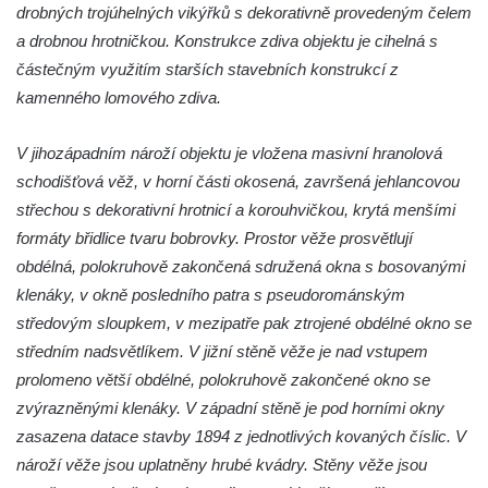
drobných trojúhelných vikýřků s dekorativně provedeným čelem
Košticích
a drobnou hrotničkou. Konstrukce zdiva objektu je cihelná s
Hüttichův statek ve Třtěně
částečným využitím starších stavebních konstrukcí z
Budova bývalé měšťanské školy v Jirkově
kamenného lomového zdiva.
Dřevěné úly u jižní terasní zdí v zámeckém
parku v Libochovicích
V jihozápadním nároží objektu je vložena masivní hranolová
schodišťová věž, v horní části okosená, završená jehlancovou
Altán v lázeňském parku ve Mšeném-lázně
střechou s dekorativní hrotnicí a korouhvičkou, krytá menšími
Lázeňský Pavillon Dvorana ve Mšeném-
formáty břidlice tvaru bobrovky. Prostor věže prosvětlují
lázně
obdélná, polokruhově zakončená sdružená okna s bosovanými
Sýpka v Lenešicích
klenáky, v okně posledního patra s pseudorománským
Sýpka (špýchar) zvaná Čertův mlýn u
středovým sloupkem, v mezipatře pak ztrojené obdélné okno se
zámku Budenice
středním nadsvětlíkem. V jižní stěně věže je nad vstupem
Barokní kaštanová alej Zlonice – zámek
prolomeno větší obdélné, polokruhově zakončené okno se
Budenice
zvýrazněnými klenáky. V západní stěně je pod horními okny
zasazena datace stavby 1894 z jednotlivých kovaných číslic. V
Altán v parku v Zákolanech
nároží věže jsou uplatněny hrubé kvádry. Stěny věže jsou
Sluneční hodiny na Komenského náměstí v