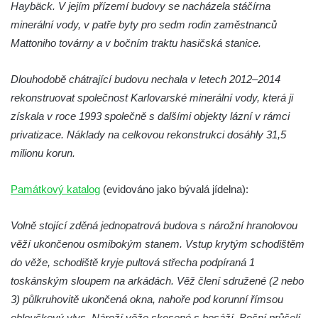
Haybäck. V jejím přízemí budovy se nacházela stáčírna
Vodní elektrárna Spálov na řece Jizeře
minerální vody, v patře byty pro sedm rodin zaměstnanců
Torzo střeleckého sloupu ve Chřibské
Mattoniho továrny a v bočním traktu hasičská stanice.
Budova ZŠ a MŠ Tadeáše Haenkeho
Chřibská čp. 280
Dlouhodobě chátrající budovu nechala v letech 2012–2014
Dům čp. 175 ve Chřibské
rekonstruovat společnost Karlovarské minerální vody, která ji
Dům čp. 30 ve Chřibské
získala v roce 1993 společně s dalšími objekty lázní v rámci
privatizace. Náklady na celkovou rekonstrukci dosáhly 31,5
Dům čp. 182 ve Chřibské
milionu korun.
Dům čp. 10 ve Chřibské
Budova základní školy v Lužci nad Vltavou
Památkový katalog
(evidováno jako bývalá jídelna):
Dům čp. 11 v Hrobčicích
Budova stáčírny Bílina-Kyselka
Volně stojící zděná jednopatrová budova s nárožní hranolovou
věží ukončenou osmibokým stanem. Vstup krytým schodištěm
Rodný dům Josefa Hory v Dobříni
do věže, schodiště kryje pultová střecha podpíraná 1
Královská mincovna v Jáchymově
toskánským sloupem na arkádách. Věž člení sdružené (2 nebo
Chudobinec Franze Preidla v České
3) půlkruhovitě ukončená okna, nahoře pod korunní římsou
Kamenici
obloučkový vlys. Nároží věže skosené s bosáží. Boční průčelí