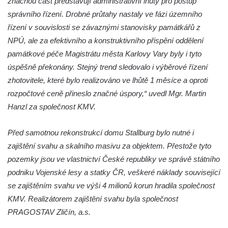
značnou část představují administrativní lhůty pro postup
Dům čp. 181 v Mikovcově ulici ve Sloupu v
správního řízení. Drobné průtahy nastaly ve fázi územního
Čechách
řízení v souvislosti se závaznými stanovisky památkářů z
Dům čp. 167 v ulici Pod Hradem ve Sloupu
NPÚ, ale za efektivního a konstruktivního přispění oddělení
v Čechách
památkové péče Magistrátu města Karlovy Vary byly i tyto
úspěšně překonány. Stejný trend sledovalo i výběrové řízení
Dům čp. 149 v Alšově ulici v Novém Boru
zhotovitele, které bylo realizováno ve lhůtě 1 měsíce a oproti
Dům čp. 172 v Palackého ulici v Novém
rozpočtové ceně přineslo značné úspory,“ uvedl Mgr. Martin
Boru
Hanzl za společnost KMV.
Dům čp. 170 na Palackého náměstí v
Novém Boru
Před samotnou rekonstrukcí domu Stallburg bylo nutné i
Dům čp. 183 na Palackého náměstí v
zajištění svahu a skalního masivu za objektem. Přestože tyto
Novém Boru
pozemky jsou ve vlastnictví České republiky ve správě státního
Dům čp. 184 na Palackého náměstí v
podniku Vojenské lesy a statky ČR, veškeré náklady související
Novém Boru
se zajištěním svahu ve výši 4 milionů korun hradila společnost
KMV. Realizátorem zajištění svahu byla společnost
Dům čp. 215 v ulici Bratří Čapků v Novém
PRAGOSTAV Zličín, a.s.
Boru