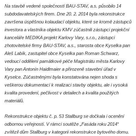
Dům čp. 211 v Tkalcovské ulici v Novém
Na stavbě vedené společností BAU-STAV, a.s. působilo 14
Boru
subdodavatelských firem. Dne 20. 2. 2014 byla rekonstrukce
Dům čp. 206 v Tkalcovské ulici v Novém
završena úspěšnou kolaudací objektu, které se kromě zástupců
Boru
investora a vlastníka objektu KMV zúčastnili zástupci projekční
Dům čp. 139 ve Špálově ulici v Novém Boru
kanceláře MEDIKA projekt Karlovy Vary, s.r.o., zástupci
Dům čp. 132 ve Sloupské ulici v Novém
zhotovitelské firmy BAU-STAV, a.s., starosta obce Kyselka pan
Boru
Aleš Labík, zastupitel obce Kyselka pan Roman Schwarz,
vedoucí oddělení památkové péče Magistrátu města Karlovy
Dům čp. 129 ve Sloupské ulici v Novém
Vary pan Antonín Haidlmaier a přirozeně stavební úřad v
Boru
Kyselce. Zúčastněnými byla konstatována nejen shoda s
Dům čp. 109 v Kalinově ulici v Novém Boru
veškerou dokumentací k realizaci stavby objektu, ale i vysoká
Dům čp. 107 v Kalinově ulici v Novém Boru
kvalita provedení, pečlivost v detailech a kvalita použitých
Dům čp. 46 v ulici T. G. Masaryka v Novém
materiálů.
Boru
Dům čp. 106 v Kalinově ulici v Novém Boru
Rekonstrukce objektu č. p. 53 Stallburg se dočkala i ocenění
(informační středisko)
odbornou veřejností. V rámci soutěže „Fasáda roku 2014“
zvítězil dům Stallburg v kategorii rekonstrukce bytového domu.
Kittelův dům čp. 101 v Novém Boru