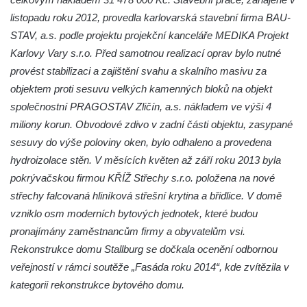
severozápadní Čechy v Bezručově ulici v
listopadu roku 2012, provedla karlovarská stavební firma BAU-
Duchcově
STAV, a.s. podle projektu projekční kanceláře MEDIKA Projekt
Hospodářský dvůr v Želénkách
Karlovy Vary s.r.o. Před samotnou realizací oprav bylo nutné
provést stabilizaci a zajištění svahu a skalního masivu za
Budova bývalé manufaktury v ulici Gen.
objektem proti sesuvu velkých kamenných bloků na objekt
Svobody v Hrádku nad Nisou
společnostní PRAGOSTAV Zličín, a.s. nákladem ve výši 4
Budova banky na náměstí Osvoboditelů v
miliony korun. Obvodové zdivo v zadní části objektu, zasypané
Hradci Králové
sesuvy do výše poloviny oken, bylo odhaleno a provedena
Bývalý palác Občanské záložny v ulici V
hydroizolace stěn. V měsících květen až září roku 2013 byla
Kopečku v Hradci Králové
pokrývačskou firmou KŘÍŽ Střechy s.r.o. položena na nové
Bývalý palác Záložního úvěrního ústavu na
střechy falcovaná hliníková střešní krytina a břidlice. V domě
Velkém náměstí v Hradci Králové
vzniklo osm moderních bytových jednotek, které budou
Bývalá Státní odborná škola koželužská v
pronajímány zaměstnancům firmy a obyvatelům vsi.
Hradci Králové
Rekonstrukce domu Stallburg se dočkala ocenění odbornou
veřejností v rámci soutěže „Fasáda roku 2014“, kde zvítězila v
Budova muzea v Hradci Králové
kategorii rekonstrukce bytového domu.
Tyršův dům v Tyršově ulici v Mělníku