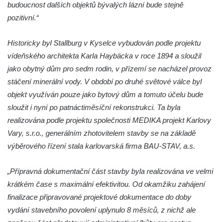
náměstí T. G. Masaryka ve Frýdlantu
budoucnost dalších objektů bývalých lázní bude stejně
pozitivní.“
Dům čp. 3 na náměstí T. G. Masaryka ve
Frýdlantu
Historicky byl Stallburg v Kyselce vybudován podle projektu
Bývalý špitál čp. 176 ve Frýdlantu
vídeňského architekta Karla Haybäcka v roce 1894 a sloužil
Dům ev.č. 89 v Benešově ulici ve Sloupu v
jako obytný dům pro sedm rodin, v přízemí se nacházel provoz
Čechách
stáčení minerální vody. V období po druhé světové válce byl
Dům čp. 79 v Mlýnské ulici ve Sloupu v
objekt využíván pouze jako bytový dům a tomuto účelu bude
Čechách
sloužit i nyní po patnáctiměsíční rekonstrukci. Ta byla
Dům čp. 134 v Mlýnské ulici ve Sloupu v
realizována podle projektu společnosti MEDIKA projekt Karlovy
Čechách
Vary, s.r.o., generálním zhotovitelem stavby se na základě
výběrového řízení stala karlovarská firma BAU-STAV, a.s.
Dům čp. 101 v ulici Ke Hradu ve Sloupu v
Čechách
„Přípravná dokumentační část stavby byla realizována ve velmi
Dům čp. 102 v Potoční ulici ve Sloupu v
krátkém čase s maximální efektivitou. Od okamžiku zahájení
Čechách
finalizace připravované projektové dokumentace do doby
Dům čp. 109 v ulici Ke Hradu ve Sloupu v
vydání stavebního povolení uplynulo 8 měsíců, z nichž ale
Čechách