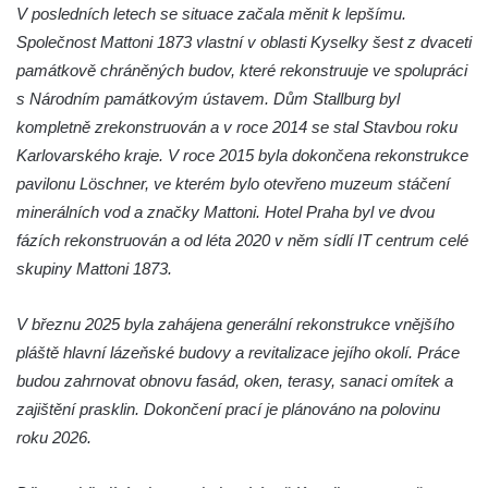
V posledních letech se situace začala měnit k lepšímu.
Bývalý špitál čp. 60 v Cítolibech
Společnost Mattoni 1873 vlastní v oblasti Kyselky šest z dvaceti
Dělnický dům čp. 219 v Cítolibech
památkově chráněných budov, které rekonstruuje ve spolupráci
s Národním památkovým ústavem. Dům Stallburg byl
Zemědělský dvůr zvaný Ovčín čp. 26 v
kompletně zrekonstruován a v roce 2014 se stal Stavbou roku
Cítolibech
Karlovarského kraje. V roce 2015 byla dokončena rekonstrukce
Bývalý cukrovar Chlumčany
pavilonu Löschner, ve kterém bylo otevřeno muzeum stáčení
Sluneční hodiny u domu čp. 14 v
minerálních vod a značky Mattoni. Hotel Praha byl ve dvou
Chlumčanech
fázích rekonstruován a od léta 2020 v něm sídlí IT centrum celé
Dělnický dům ve Veltěži
skupiny Mattoni 1873.
Kleinův statek v Konětopech
V březnu 2025 byla zahájena generální rekonstrukce vnějšího
Památník bývalého nádraží Strupčice
pláště hlavní lázeňské budovy a revitalizace jejího okolí. Práce
zaniklé místní železniční dráhy Počerady –
budou zahrnovat obnovu fasád, oken, terasy, sanaci omítek a
Vrskmaň
zajištění prasklin. Dokončení prací je plánováno na polovinu
Fara u kostela svaté Kateřiny Alexandrijské
roku 2026.
ve Sloupu v Čechách
Dům č.ev. 124 v Janově-Novém Boru