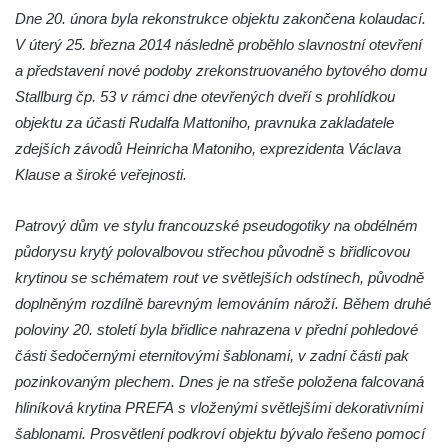
Budova bývalého gymnázia v Tyršově ulici
Dne 20. února byla rekonstrukce objektu zakončena kolaudací.
v Mělníku
V úterý 25. března 2014 následně proběhlo slavnostní otevření
Knihtiskárna Jiřího Jelena v ulici U Tanku v
a představení nové podoby zrekonstruovaného bytového domu
Mělníku
Stallburg čp. 53 v rámci dne otevřených dveří s prohlídkou
Dům čp. 27 na náměstí Míru v Mělníku
objektu za účasti Rudalfa Mattoniho, pravnuka zakladatele
zdejších závodů Heinricha Matoniho, exprezidenta Václava
Dům U Zlatého hroznu na náměstí Míru v
Klause a široké veřejnosti.
Mělníku
Bývalá Okresní hospodářská záložna v ulici
Patrový dům ve stylu francouzské pseudogotiky na obdélném
Fibichova v Mělníku
půdorysu krytý polovalbovou střechou původně s břidlicovou
Husův dům u evangelického kostela v
krytinou se schématem rout ve světlejších odstínech, původně
Mělníku
doplněným rozdílně barevným lemováním nároží. Během druhé
Hradiště – archeopark svatý Jan v
poloviny 20. století byla břidlice nahrazena v přední pohledové
Netolicích
části šedočernými eternitovými šablonami, v zadní části pak
Kamenný stůl v Běhánkách
pozinkovaným plechem. Dnes je na střeše položena falcovaná
hliníková krytina PREFA s vloženými světlejšími dekorativními
Sluneční hodiny u rozhledny Stradonka
šablonami. Prosvětlení podkroví objektu bývalo řešeno pomocí
Mlýn u Karkulky na potoce Žejdlík v