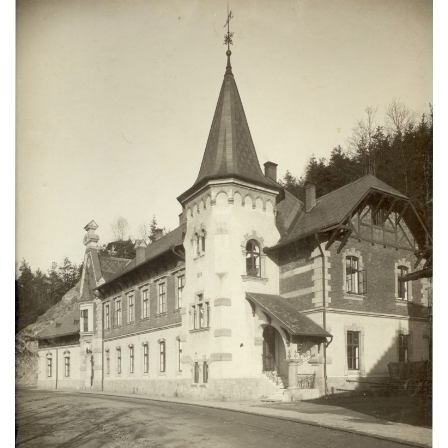
Rumburku
Dům čp. 103/8 na Lužickém náměstí v
Rumburku
Dům čp. 101/6 na Lužickém náměstí v
Rumburku
Dům čp. 104/9 na Lužickém náměstí v
Rumburku
Dům čp. 102/7 na Lužickém náměstí v
Rumburku
Dům čp. 99/4 na Lužickém náměstí v
Rumburku (tiskárna Heinricha Pfeifera)
Bývalý špitál v Teplé
Josef Meisel jun., tkalcovna a barevna u
Dolního Podluží
Mattoniho továrna v lázních Kyselka