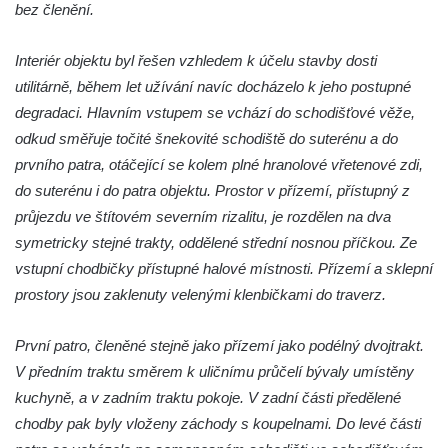
bez členění.
Radovesická výsypka
Hospodářská usedlost u čp. 5 v Brňanech
Interiér objektu byl řešen vzhledem k účelu stavby dosti
utilitárně, během let užívání navíc docházelo k jeho postupné
Altán bývalého akvária v sadech
degradaci. Hlavním vstupem se vchází do schodišťové věže,
Československé armády v Chomutově
odkud směřuje točité šnekovité schodiště do suterénu a do
Dřevěná stáj na rozcestí ve Dřevcích
prvního patra, otáčející se kolem plné hranolové vřetenové zdi,
Hvězdárna Staré (Třebívlice)
do suterénu i do patra objektu. Prostor v přízemí, přístupný z
Cihlářská pec u Hnojnice
průjezdu ve štítovém severním rizalitu, je rozdělen na dva
Údajná kaple u silnice v České Vsi
symetricky stejné trakty, oddělené střední nosnou příčkou. Ze
(Jablonné v Podještědí) – ve skutečnosti
vstupní chodbičky přístupné halové místnosti. Přízemí a sklepní
hasičská zbrojnice
prostory jsou zaklenuty velenými klenbičkami do traverz.
Sruby Na Tokáni
První patro, členěné stejně jako přízemí jako podélný dvojtrakt.
Park Boheminium (Mariánské Lázně)
V předním traktu směrem k uličnímu průčelí bývaly umístěny
Vysoká pec v Šindelové
kuchyně, a v zadním traktu pokoje. V zadní části předělené
Důlní díla Přebuz
chodby pak byly vloženy záchody s koupelnami. Do levé části
Bytex, pondělí 26/3/2012