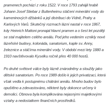
Křečanech
pramenech pochází z roku 1522. V roce 1793 zahájil hrabě
Budova fary ve Starých Křečanech
Johann Josef Stiebar z Buttenheimu stáčení minerální vody do
kameninových džbánků a její distribuci do Vídně, Prahy a
Skalní sklípky v Dubé (Sadová ulice)
Karlových Varů. Skutečný rozmach lázní nastal v roce 1867,
Dům č.p. 208/80 v Dlouhé ulici v Dubé
kdy Heinrich Mattoni pronajal hlavní pramen a o šest let později
Dům č.p. 97/85 v Dlouhé ulici v Dubé
se stal majitelem celého areálu. Pod jeho vedením vznikly nové
Dům č.p. 96/87 v Dlouhé ulici v Dubé
lázeňské budovy, kolonáda, sanatorium, kaple sv. Anny,
Dům č.p. 94/91 v Dlouhé ulici v Dubé
železnice a stáčírna minerální vody. V období mezi lety 1880 a
1910 navštěvovalo Kyselku ročně přes 40 000 hostů.
Dům č.p. 91/97 v Dlouhé ulici v Dubé
Dům č.p. 90/99 v Dlouhé ulici v Dubé
Po druhé světové válce byly lázně znárodněny a sloužily jako
Dům č.p. 110/94 v Dlouhé ulici v Dubé
dětské sanatorium. Po roce 1989 došlo k jejich privatizaci, která
Budova fary v Dubé
však vedla k postupnému chátrání areálu. Mnoho budov bylo
Altán v parku v ulici Požárníků v Dubé
opuštěno a zdevastováno, některé byly dokonce určeny k
demolici. Obnova byla komplikována nejasnými majetkovými
Největší hedvábná růže světa v Sebnitz
vztahy a nedostatkem finančních prostředků.
Sušárna chmele v Dubé
Dům čp. 12 na Tyršově náměstí v Cítolibech