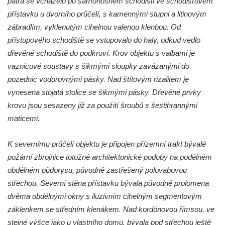
patra se vcházelo po samonosném schodišti ve schodišťovém
přístavku u dvorního průčelí, s kamennými stupni a litinovým
Bytex, neděle 25/3/2012
zábradlím, vyklenutým cihelnou valenou klenbou. Od
Bytex, sobota 24/3/2012 (doplněno)
přístupového schodiště se vstupovalo do haly, odkud vedlo
Bytex do půl roku zmizí z mapy Rumburku
dřevěné schodiště do podkroví. Krov objektu s valbami je
vaznicové soustavy s šikmými sloupky zavázanými do
pozednic vodorovnými pásky. Nad štítovým rizalitem je
vynesena stojatá stolice se šikmými pásky. Dřevěné prvky
krovu jsou sesazeny již za použití šroubů s šestihrannými
maticemi.
K severnímu průčelí objektu je připojen přízemní trakt bývalé
požární zbrojnice totožné architektonické podoby na podélném
obdélném půdorysu, původně zastřešený polovabovou
střechou. Severní stěna přístavku bývala původně prolomena
dvěma obdélnými okny s iluzivním cihelným segmentovým
záklenkem se středním klenákem. Nad kordónovou římsou, ve
stejné výšce jako u vlastního domu, bývala pod střechou ještě