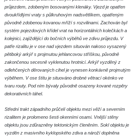
Bývalá pozorovatelna civilní obrany na
průjezdem, zdobeným bosovanými klenáky. Vjezd je opatřen
Hostibejku v Kralupech nad Vltavou
dvoukřídlými vraty s půlkruhovým nadsvětlíkem, opatřeným
původně zdobenou kovanou mříží s rozvilinami. Zachován byl
Altán v areálu Zahnovy vily v Kamenickém
systém pojezdových křídel vrat na horizontálních kolečkách a
Šenově
kolejnici, zajíždějící do bočních výběhů ve zdivu průjezdu. V
Zděný Holubí dům u čp. 297 v Luhu v
patře rizalitu je v ose nad vjezdem situován nakoso vysazený
Raspenavě
pětiboký arkýř s projmutou jehlancovou stříškou, původně
Gloriet na kolonádě v Lázních Libverda
zakončenou secesně vyklenutou hrotnicí. Arkýř vyzděný z
Altán Mariánského pramene na kolonádě v
odlehčených děrovaných cihel je vynesen konkávně projmutým
Lázních Libverda
výběhem. V ose štítu je situováno drobné větrací okénko ve
Altán Eduardova pramene na kolonádě v
tvaru routy. Pod ním bývaly původně osazeny kované rozpěry
Lázních Libverda
dekorativních táhel.
Fara ve Valči
Střední trakt západního průčelí objektu mezi věží a severním
Pozůstatky vodní kaskády v zámeckém
rizalitem je prolomeno šesti okenními osami. Vnější stěny
parku ve Valči
objektu jsou zdůrazněny tektonickým členěním. Sokl objektu je
Teatron v zámeckém parku ve Valči
vyzděn z masivního kyklopského zdiva a nároží doplněna