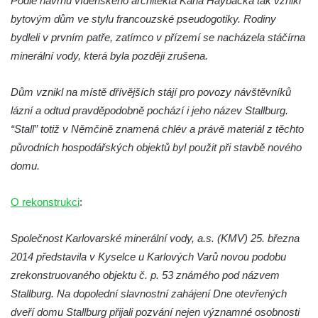
Podle návrhu vídeňského architekta Karla Haybäcka tak vznikl
Areál Mikov v Mikulášovicích – Ignaze
bytovým dům ve stylu francouzské pseudogotiky. Rodiny
Röslera synové, továrna kovového zboží
bydleli v prvním patře, zatímco v přízemí se nacházela stáčírna
Dům správce hřbitova v Mikulášovicích
minerální vody, která byla později zrušena.
Tovární budova v Mikulášovicích – Anton
Pohl, továrna na gumové stuhy
Dům vznikl na místě dřívějších stájí pro povozy návštěvníků
lázní a odtud pravděpodobně pochází i jeho název Stallburg.
Tovární budova čp. 478 v Mikulášovicích –
“Stall” totiž v Němčině znamená chlév a právě materiál z těchto
Franz Frenzel, továrna na nože
původních hospodářských objektů byl použit při stavbě nového
Tovární budova jižně od dolního nádraží v
domu.
Mikulášovicích – Josef Kunert & synové,
kovové a kancelářské zboží
O rekonstrukci
:
Schodiště ke kostelu Nanebevzetí Panny
Marie ve Vilémově
Společnost Karlovarské minerální vody, a.s. (KMV) 25. března
Lázeňský dům čp. 82 v Lázních Libverda
2014 představila v Kyselce u Karlových Varů novou podobu
Obří sud v Lázních Libverda
zrekonstruovaného objektu č. p. 53 známého pod názvem
Stallburg. Na dopolední slavnostní zahájení Dne otevřených
Lázeňský dům Jizera čp. 116 v Lázních
dveří domu Stallburg přijali pozvání nejen významné osobnosti
Libverda