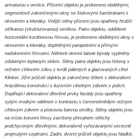
Letohrádek v zámeckém parku ve Valči
armaturou v omítce. Přízemí objektu je prolomeno obdélnými,
Zámecký skleník ve Valči
segmentově zakončenými okny se štukovými šambránami s
Gloriet (vyhlídkový altán) v zámecké
okosením a klenáky. Vnější stěny přízemí jsou opatřeny hrubší
zahradě v Ploskovicích
stříkanou (strukturovanou) omítkou. Patro objektu, oddělené
horizontální kordónovou římsou, je prolomeno obdélnými okny s
Torzo oranžérie v zámeckém parku v
okosením a klenáky, doplněnými parapetními a přímými
Ploskovicích
nadokenními římsami. Některé okenní tabule bývaly vyplněny
Štola Schachtenstein
zdobeným leptaným sklem. Stěny patra objektu jsou řešeny v
Lesní kavárna v Bílině-Kyselce
režném cihlovém zdivu z tvrdě pálených a glazovaných cihel
Altán původního pramene Bílinské kyselky
Klinker. Jižní průčelí objektu je zakončeno štítem s dekorativní
v Bílině-Kyselce
hrázděnou konstrukcí s iluzivním cihelným zdivem v polích.
Hudební altán u lázeňského domu Bílina v
Doplňující dekorativní dřevěné prvky fasády jsou opatřeny
Bílině-Kyselce
sytým modrým nátěrem v kontrastu s červenohnědým režným
cihlovým zdivem a pískovou barvou omítky. Stěny objektu jsou
Letohrádek Milešov
na místo korunní římsy završeny přesahem střechy
Vila Pfaffenhof (zámeček Fafák – Veveří) u
podchyceným dřevěnými, dekorativně vyřezávanými secesně
továrny Richard v Litoměřicích
projmutými vzpěrami. Zadní, dvorní průčelí objektu jsou hladké,
Malé Litoměřice