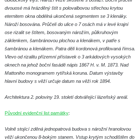
Dům čp. 26 ve Velenicích
dvouosé má hrázděný štít s polovalbovou střechou krytou
Dům čp. 31 ve Velenicích
eternitem okna obdélná ukončená segmentem se 3 klenáky.
Nároží bosována. Průčelí do ulice o 7 osách má v levé krajní
Dům čp. 121 ve Velenicích
ose rizalit se štítem, bosovaným nárožím, půlkruhovým
Dům čp. 155 ve Velenicích
záklenkem, šambránovou plochou a klenákem, v patře s
Dům čp. 33 – bývalá škola ve Velenicích
šambránou a klenákem. Patra dělí kordonová profilovaná římsa.
Bývalá fara ve Velenicích
Vlevo od rizalitu přízemní přístavek o 3 arkádových vysokých
Dům ev.č. 26 ve Velenicích
oknech na jehož boční fasádě nápis 1867 H. v. M. 1873. Nad
Mattoniho monogramem rytířská koruna. Datum výstavby
Dům čp. 68 ve Velenicích
hlavní budovy s věží určuje datum na věži rok 1894.
Dům čp. 67 ve Svojkově
Torzo domu čp. 6 ve Svojkově
Architektura 2. poloviny 19. století dotvářející lázeňský areál.
Městské divadlo Chomutov
Ludwig Breitfeld, výroba prýmků – dnes
Původní evidenční list památky
:
Pivovar Chalupník v Perštejně
Volně stojící zděná jednopatrová budova s nárožní hranolovou
Spořitelna v Turnově
věží ukončenou 8-bokým stanem. Vstup krytým schodištěm do
Hostinec ve Svojkově