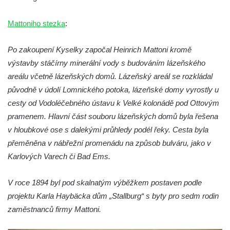
Budějovicích
Biskupská rezidence v Českých
Mattoniho stezka
:
Budějovicích
Po zakoupení Kyselky započal Heinrich Mattoni kromě
Dům čp. 20 ve Velešíně, zvaný U Kantůrků
výstavby stáčírny minerální vody s budováním lázeňského
či Kaplanka
areálu včetně lázeňských domů. Lázeňský areál se rozkládal
Fara v Římově
původně v údolí Lomnického potoka, lázeňské domy vyrostly u
Budova spořitelny čp. 1127/1 a 1127/25 v
cesty od Vodoléčebného ústavu k Velké kolonádě pod Ottovým
Rumburku
pramenem. Hlavní část souboru lázeňských domů byla řešena
Pobočka Německé zemědělské a
v hloubkové ose s dalekými průhledy podél řeky. Cesta byla
průmyslové banky čp. 852/30 v Rumburku
přeměněna v nábřežní promenádu na způsob bulváru, jako v
Gymnázium v Rumburku
Karlových Varech či Bad Ems.
Budova čp. 1066/3 (Základní škola Tyršova)
V roce 1894 byl pod skalnatým výběžkem postaven podle
v Rumburku
projektu Karla Haybäcka dům „Stallburg“ s byty pro sedm rodin
Dům čp. 100/5 na Lužickém náměstí v
zaměstnanců firmy Mattoni.
Rumburku
Dům čp. 105/10 na Lužickém náměstí v