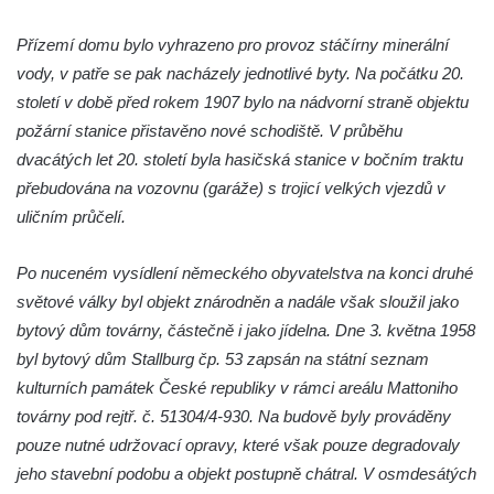
Kamenice
Přízemí domu bylo vyhrazeno pro provoz stáčírny minerální
Altán na Jehle u České Kamenice
vody, v patře se pak nacházely jednotlivé byty. Na počátku 20.
Torzo střeleckého sloupu pod Jehlou v
století v době před rokem 1907 bylo na nádvorní straně objektu
České Kamenici
požární stanice přistavěno nové schodiště. V průběhu
Bývalá Střelnice ve Sládkově ulici v České
dvacátých let 20. století byla hasičská stanice v bočním traktu
Kamenici
přebudována na vozovnu (garáže) s trojicí velkých vjezdů v
Altán na pěšině nad Máchovou ulicí v
uličním průčelí.
České Kamenici
Vila Franze Matzkeho v Máchově ulici v
Po nuceném vysídlení německého obyvatelstva na konci druhé
České Kamenici
světové války byl objekt znárodněn a nadále však sloužil jako
bytový dům továrny, částečně i jako jídelna. Dne 3. května 1958
Bývalý vrchnostenský špitál v České
byl bytový dům Stallburg čp. 53 zapsán na státní seznam
Kamenici
kulturních památek České republiky v rámci areálu Mattoniho
Severočeské divadlo opery a baletu v Ústí
továrny pod rejtř. č. 51304/4-930. Na budově byly prováděny
nad Labem
pouze nutné udržovací opravy, které však pouze degradovaly
Vinice v Brné
jeho stavební podobu a objekt postupně chátral. V osmdesátých
Café Henke v Rumburku