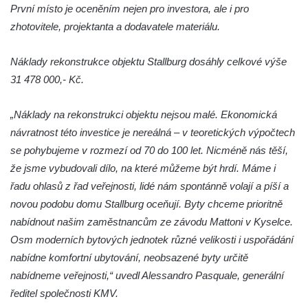
První místo je oceněním nejen pro investora, ale i pro
Hornický dům Sokolov
zhotovitele, projektanta a dodavatele materiálu.
Dům kultury Ostrov
Venkovské usedlosti Nový Drahov
Náklady rekonstrukce objektu Stallburg dosáhly celkové výše
Fuchsova vila v Kraslicích
31 478 000,- Kč.
Katova ulička v Kadani
„Náklady na rekonstrukci objektu nejsou malé. Ekonomická
Kittelův dům v Krásné u Pěnčína
návratnost této investice je nereálná – v teoretických výpočtech
Fara u kostela svatého Josefa v Krásné u
se pohybujeme v rozmezí od 70 do 100 let. Nicméně nás těší,
Pěnčína
že jsme vybudovali dílo, na které můžeme být hrdí. Máme i
Altán v parku u školy v Teplicích nad Metují
řadu ohlasů z řad veřejnosti, lidé nám spontánně volají a píší a
Krakonošovy schody v Teplicích nad Metují
novou podobu domu Stallburg oceňují. Byty chceme prioritně
nabídnout našim zaměstnancům ze závodu Mattoni v Kyselce.
Kubečkova fara čp. 54 v Machovské Lhotě
Osm moderních bytových jednotek různé velikosti i uspořádání
Vila Landhaus čp. 1230/6 v ulici Pod
nabídne komfortní ubytování, neobsazené byty určitě
Doubravkou v Teplicích
nabídneme veřejnosti,“ uvedl Alessandro Pasquale, generální
Jirschova vila čp. 1348/10 v ulici Pod
ředitel společnosti KMV.
Doubravkou v Teplicích