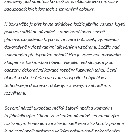
završeny pod střechou konzolkovou obloučkovou římsou v
Kralupech nad Vltavou
pseudogotických formách s lomenými oblouky.
Sala terrena u zámku Mnichovo Hradiště
Památník Antonína Dvořáka (původně
K boku věže je přimknuta arkádová lodžie jižního vstupu, krytá
barokní špitál) ve Zlonicích
pultovou stříškou původně s maloformátovou zeleně
Původní převodové kolo z miřejovické
glazovanou pálenou krytinou ve tvaru bobrovek, vynesenou
elektrárny na břehu Vltavy v Kralupech nad
dekorativně vyřezávanými dřevěnými vzpěrami. Lodžie nad
Vltavou
zalomeným přístupovým schodištěm je vynesena masivním
sloupem s toskánskou hlavicí, Na pilíři nad sloupem jsou
Původní regulátor otáček z miřejovické
osazeny dekorativní kované rozpěry iluzivních táhel. Čelní
elektrárny na břehu Vltavy v Kralupech nad
oblouk lodžie je řešen ve tvaru stoupající kobylí hlavy.
Vltavou
Schodiště je doplněno zdobeným kovaným zábradlím s
Květinové hodiny v ulici Boženy Němcové v
rozvilinami.
Chomutově
Obří sedačky v Čermákových sadech v
Severní nároží ukončuje mělký štítový rizalit s komolým
Rakovníku
trojúhelníkovým štítem, završeným původně segmentovým
Bývalé popraviště na Šibeničním vrchu u
roztrženým frontonem se střední sedlovou stříškou. V přízemí
Bečova nad Teplou
je severní rizalit prolomen velkým polokruhově zakončeným