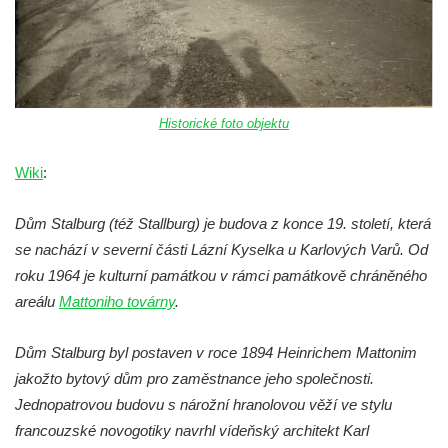
Dům Stallburg v lázních Kyselka
Vilemínka (Vilemínin dvůr) v lázních
Kyselka
Švýcarský dvůr v lázních Kyselka
Historické foto objektu
Jindřichův dvůr v lázních Kyselka
Altán v lázních Kyselka
Wiki
:
Mattoniho vila v lázních Kyselka
Bývalý Štichlův Mlýn u Andělské Hory
Dům Stalburg (též Stallburg) je budova z konce 19. století, která
se nachází v severní části Lázní Kyselka u Karlových Varů. Od
Bývalý Hotel Central v Bečově nad Teplou
roku 1964 je kulturní památkou v rámci památkově chráněného
Dům čp. 254 v Krásné Lípě (kavárna u
areálu
Mattoniho továrny
.
Frinda)
Wolfrumova vila v Ústí nad Labem
Dům Stalburg byl postaven v roce 1894 Heinrichem Mattonim
Hotel Vladimir v Ústí nad Labem
jakožto bytový dům pro zaměstnance jeho společnosti.
Budova Oblastního muzea v Ústí nad
Jednopatrovou budovu s nárožní hranolovou věží ve stylu
Labem (bývalá Obecná a měšťanská škola)
francouzské novogotiky navrhl vídeňský architekt Karl