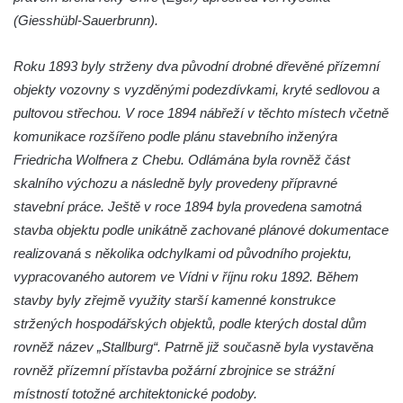
(Giesshübl-Sauerbrunn).
Bývalá venkovská usedlost (hotel RON) u
kostela svatého Mikuláše v Mikulášovicích
Roku 1893 byly strženy dva původní drobné dřevěné přízemní
Fara u kostela Navštívení Panny Marie v
objekty vozovny s vyzděnými podezdívkami, kryté sedlovou a
Lobendavě
pultovou střechou. V roce 1894 nábřeží v těchto místech včetně
Ambity křížové cesty u kostela svatého Jiří
komunikace rozšířeno podle plánu stavebního inženýra
ve Chřibské
Friedricha Wolfnera z Chebu. Odlámána byla rovněž část
Bývalé děkanství u kostela svatého Jiří v
skalního výchozu a následně byly provedeny přípravné
Horním Slavkově
stavební práce. Ještě v roce 1894 byla provedena samotná
Skalní most Bastei
stavba objektu podle unikátně zachované plánové dokumentace
realizovaná s několika odchylkami od původního projektu,
Mayerův gloriet v Karlových Varech
vypracovaného autorem ve Vídni v říjnu roku 1892. Během
Egermannův dům čp. 100 v Novém Boru
stavby byly zřejmě využity starší kamenné konstrukce
(Pivovar Born)
stržených hospodářských objektů, podle kterých dostal dům
Bývalá plynárna ve Hřensku
rovněž název „Stallburg“. Patrně již současně byla vystavěna
Budova pošty čp. 55 v Novém Boru
rovněž přízemní přístavba požární zbrojnice se strážní
Gloriet nad bývalou Střelnicí u České
místností totožné architektonické podoby.