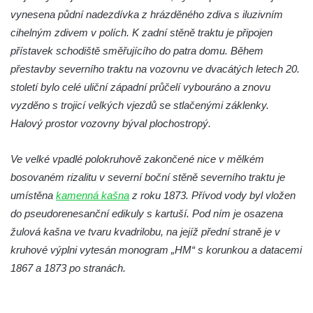
vynesena půdní nadezdívka z hrázděného zdiva s iluzivním
cihelným zdivem v polích. K zadní stěně traktu je připojen
přístavek schodiště směřujícího do patra domu. Během
přestavby severního traktu na vozovnu ve dvacátých letech 20.
století bylo celé uliční západní průčelí vybouráno a znovu
vyzděno s trojicí velkých vjezdů se stlačenými záklenky.
Halový prostor vozovny býval plochostropý.
Ve velké vpadlé polokruhově zakončené nice v mělkém
bosovaném rizalitu v severní boční stěně severního traktu je
umístěna
kamenná kašna
z roku 1873. Přívod vody byl vložen
do pseudorenesanční edikuly s kartuší. Pod ním je osazena
žulová kašna ve tvaru kvadrilobu, na jejíž přední straně je v
kruhové výplni vytesán monogram „HM“ s korunkou a datacemi
1867 a 1873 po stranách.