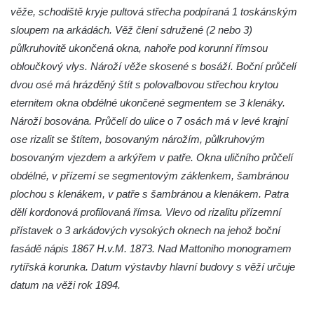
věže, schodiště kryje pultová střecha podpíraná 1 toskánským
Dům obuvi Baťa v Liberci
sloupem na arkádách. Věž člení sdružené (2 nebo 3)
Hotel Cristal v Železném Brodě
půlkruhovitě ukončená okna, nahoře pod korunní římsou
Spořitelna a muzeum v Železném Brodě
obloučkový vlys. Nároží věže skosené s bosáží. Boční průčelí
dvou osé má hrázděný štít s polovalbovou střechou krytou
Spořitelna v Semilech
eternitem okna obdélné ukončené segmentem se 3 klenáky.
Dům čp. 2 v Semilech (sídlo Muzea a
Nároží bosována. Průčelí do ulice o 7 osách má v levé krajní
Pojizerské galerie)
ose rizalit se štítem, bosovaným nárožím, půlkruhovým
Obecní dům v Semilech
bosovaným vjezdem a arkýřem v patře. Okna uličního průčelí
Pila U Lišáka u Rabštejna nad Střelou
obdélné, v přízemí se segmentovým záklenkem, šambránou
Bývalá fara v Pražské ulici v Bochově
plochou s klenákem, v patře s šambránou a klenákem. Patra
dělí kordonová profilovaná římsa. Vlevo od rizalitu přízemní
Fara u kostela svatých Petra a Pavla ve
přístavek o 3 arkádových vysokých oknech na jehož boční
Žluticích
fasádě nápis 1867 H.v.M. 1873. Nad Mattoniho monogramem
Fuchsova vila v České Kamenici
rytířská korunka. Datum výstavby hlavní budovy s věží určuje
Robert Fuchs, papírna v České Kamenici
datum na věži rok 1894.
Bývalá továrna Florian Hübel, tkalcovna u
Chřibské