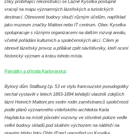
Díky probíhající rekonstrukci se Lázně Kyselka postupně
Viniční dům Kartuziánský lis v Mělníku
vracejí na mapu významných lázeňských a turistických
Barokní sýpka v Brníkově
destinací. Obnovené budovy slouží různým účelům, například
jako muzeum značky Mattoni nebo IT centrum. Obec Kyselka
Budova kampeličky v Podbradci
spolupracuje s různými organizacemi na dalším rozvoji areálu,
Bývalá železniční stanice Horní Jiřetín
včetně pořádání kulturních a společenských akcí. Cílem je
Dům čp. 3 na Mírovém náměstí v
obnovit lázeňský provoz a přilákat zpět návštěvníky, kteří ocení
Postoloprtech
historický význam a krásu tohoto místa.
Budova bývalé restaurace Pod lesem čp.
2119 v Tylově ulici v Litvínově
Památky a příroda Karlovarska
:
Rieckenova vila u textilní továrny v Šumné-
Litvínově
Bytový dům Stallburg čp. 53 ve stylu francouzské pseudogotiky
nechal vystavět v letech 1893-1894 tehdejší vlastník zdejších
Textilní továrna v Šumné-Litvínově
lázní Heinrich Mattoni pro sedm rodin zaměstnanců společnosti
Úpravna vody Bílý potok – Meziboří
podle plánů významného vídeňského architekta Karla
Barokní sýpka (bývalá tvrz) v Lišnici
Haybäcka na místě původní vozovny ve stísněné poloze vedle
Bývalý statek čp. 14 v centru Polerad
velké budovy skladů pod skalním výchozem na nábřeží na
Nádražní budova v Chotyni
pravém břehu řeky Ohře (Eger) uprostřed vsi Kyselka