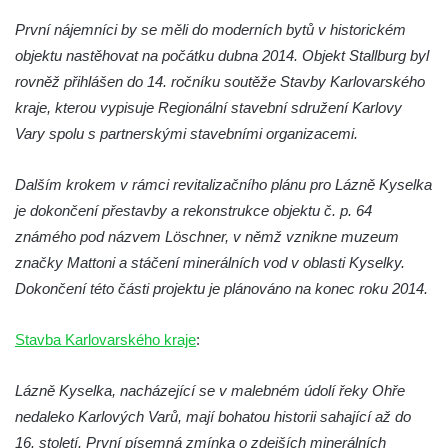
Dům čp. 270 v ulici U Hrádku zvaný
První nájemníci by se měli do moderních bytů v historickém
Škvárovník v Teplicích
objektu nastěhovat na počátku dubna 2014. Objekt Stallburg byl
Úřednický dům s voliérou u zámku v
rovněž přihlášen do 14. ročníku soutěže Stavby Karlovarského
Teplicích
kraje, kterou vypisuje Regionální stavební sdružení Karlovy
Vary spolu s partnerskými stavebními organizacemi.
Opěrná zeď s balustrádou a zamřížovanými
okny u zámku v Teplicích
Dalším krokem v rámci revitalizačního plánu pro Lázně Kyselka
Ptačí schody u zámku v Teplicích
je dokončení přestavby a rekonstrukce objektu č. p. 64
Pavilon Kolostůjovy věžičky v Teplicích
známého pod názvem Löschner, v němž vznikne muzeum
Dům čp. 72/1 v Lázeňské ulici v Teplicích –
značky Mattoni a stáčení minerálních vod v oblasti Kyselky.
Zlaté slunce
Dokončení této části projektu je plánováno na konec roku 2014.
Protiletecký kryt v Tanvaldu
Stavba Karlovarského kraje
:
Riedlova vila v Desné
Dům čp. 16 ve Starých Křečanech
Lázně Kyselka, nacházející se v malebném údolí řeky Ohře
Dům čp. 15 ve Starých Křečanech
nedaleko Karlových Varů, mají bohatou historii sahající až do
Model rozhledny Vlčí hora ve Starých
16. století. První písemná zmínka o zdejších minerálních