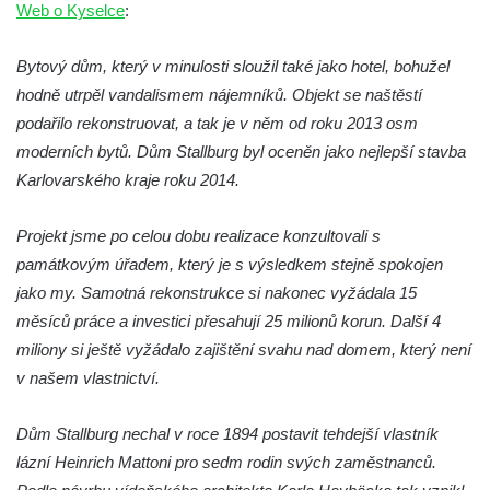
Web o Kyselce
:
Bývalá továrna J. B. Limburger junior,
přádelny bavlny v Chotyni
Bytový dům, který v minulosti sloužil také jako hotel, bohužel
hodně utrpěl vandalismem nájemníků. Objekt se naštěstí
Bývalá továrna Johann Schowanek, tovární
podařilo rekonstruovat, a tak je v něm od roku 2013 osm
výroba dřevěného zboží v Jiřetíně pod
moderních bytů. Dům Stallburg byl oceněn jako nejlepší stavba
Bukovou
Karlovarského kraje roku 2014.
Strom života na Dymníku v Rumburku
Pavilon Reinerovy fresky v zámeckém
Projekt jsme po celou dobu realizace konzultovali s
parku v Duchcově
památkovým úřadem, který je s výsledkem stejně spokojen
Dřevěný altán v Teplické ulici v Duchcově
jako my. Samotná rekonstrukce si nakonec vyžádala 15
Oplocení čestného dvora zámku v
měsíců práce a investici přesahují 25 milionů korun. Další 4
Duchcově
miliony si ještě vyžádalo zajištění svahu nad domem, který není
v našem vlastnictví.
Fara u kostela Zvěstování Panny Marie na
náměstí Republiky v Duchcově
Dům Stallburg nechal v roce 1894 postavit tehdejší vlastník
Fara před kostelem svatých Petra a Pavla v
lázní Heinrich Mattoni pro sedm rodin svých zaměstnanců.
Jeníkově