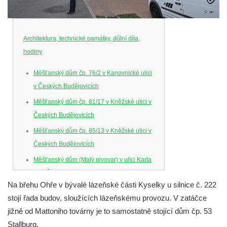
Architektura, technické památky, důlní díla,
hodiny
Měšťanský dům čp. 76/2 v Kanovnické ulici
v Českých Budějovicích
Měšťanský dům čp. 81/17 v Kněžské ulici v
Českých Budějovicích
Měšťanský dům čp. 85/13 v Kněžské ulici v
Českých Budějovicích
Měšťanský dům (Malý pivovar) v ulici Karla
IV. v Českých Budějovicích
Na břehu Ohře v bývalé lázeňské části Kyselky u silnice č. 222
Dům U Ferusů na Senovážném náměstí v
stojí řada budov, sloužících lázeňskému provozu. V zatáčce
Českých Budějovicích
jižně od Mattoniho továrny je to samostatně stojící dům čp. 53
Solnice na Piaristickém náměstí v Českých
Stallburg.