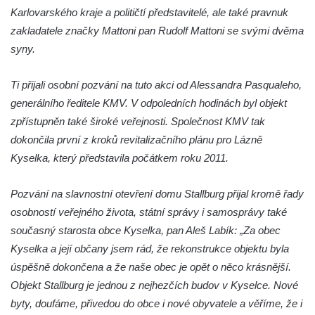
Karlovarského kraje a političtí představitelé, ale také pravnuk
Lázeňský dům Depandance Vodoléčba čp.
zakladatele značky Mattoni pan Rudolf Mattoni se svými dvěma
113 v Lázních Libverda
syny.
Dům čp. 94 na náměstí T. G. Masaryka ve
Frýdlantu
Ti přijali osobní pozvání na tuto akci od Alessandra Pasqualeho,
Dům čp. 104 na náměstí T. G. Masaryka ve
generálního ředitele KMV. V odpoledních hodinách byl objekt
Frýdlantu
zpřístupněn také široké veřejnosti. Společnost KMV tak
Dům čp. 102 na náměstí T. G. Masaryka ve
dokončila první z kroků revitalizačního plánu pro Lázně
Frýdlantu
Kyselka, který představila počátkem roku 2011.
Dům čp. 2 zvaný Na Panské zvůli na
Pozvání na slavnostní otevření domu Stallburg přijal kromě řady
náměstí T. G. Masaryka ve Frýdlantu
osobností veřejného života, státní správy i samosprávy také
Dům čp. 95 na náměstí T. G. Masaryka ve
současný starosta obce Kyselka, pan Aleš Labík: „Za obec
Frýdlantu
Kyselka a její občany jsem rád, že rekonstrukce objektu byla
Dům čp. 43 v Havlíčkově ulici ve Frýdlantu
úspěšně dokončena a že naše obec je opět o něco krásnější.
Dům čp. 42 v Havlíčkově ulici ve Frýdlantu
Objekt Stallburg je jednou z nejhezčích budov v Kyselce. Nové
Dvojdům čp. 92 a 93 (hotel Bílý kůň) na
byty, doufáme, přivedou do obce i nové obyvatele a věříme, že i