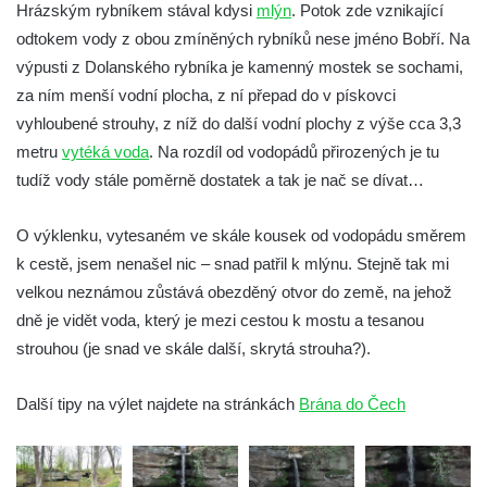
Hrázským rybníkem stával kdysi
mlýn
. Potok zde vznikající
Mattoniho vodopád na Ottově prameni v
odtokem vody z obou zmíněných rybníků nese jméno Bobří. Na
Kyselce
výpusti z Dolanského rybníka je kamenný mostek se sochami,
Vodopád na Stříbrnickém potoku v Bertině
za ním menší vodní plocha, z ní přepad do v pískovci
údolí
vyhloubené strouhy, z níž do další vodní plochy z výše cca 3,3
Peřeje na řece Smědá mezi Raspenavou a
metru
vytéká voda
. Na rozdíl od vodopádů přirozených je tu
Hejnicemi
tudíž vody stále poměrně dostatek a tak je nač se dívat…
Vodopád v Pískové (Písečné) rokli u
Hřenska
O výklenku, vytesaném ve skále kousek od vodopádu směrem
Vodopády Dubiny
k cestě, jsem nenašel nic – snad patřil k mlýnu. Stejně tak mi
velkou neznámou zůstává obezděný otvor do země, na jehož
Vodopád pod Čertovým mlýnem u Nového
dně je vidět voda, který je mezi cestou k mostu a tesanou
Boru
strouhou (je snad ve skále další, skrytá strouha?).
Moravanský vodopád
Vodopád u Čertova mlýna nad Vaňovem
Další tipy na výlet najdete na stránkách
Brána do Čech
Vodopády Suché Kamenice
Kvítkovský vodopád