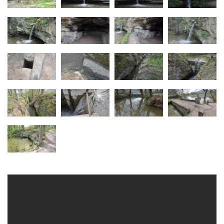
Horní vodopád Černé Nisy (Liberec –
Kateřinky)
Spodní vodopád Černé Nisy (Liberec –
Kateřinky)
Vodopád Velký Štolpich
Mumlavský vodopád
Kamenický (Plochý) vodopád
Vaňovský vodopád
Bobří vodopád
Hrazený vodopád na Černém Štolpichu
Vodopády na Černém Štolpichu (Skok a
Dvojitý)
Vodopády na Černém potoce
Vodopád Černého potoka
Budovský vodopád