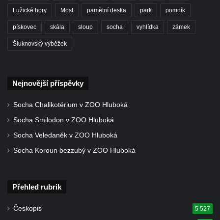
Lužické hory
Most
pamětní deska
park
pomník
pískovec
skála
sloup
socha
vyhlídka
zámek
Šluknovský výběžek
Nejnovější příspěvky
Socha Chalikotérium v ZOO Hluboká
Socha Smilodon v ZOO Hluboká
Socha Veledaněk v ZOO Hluboká
Socha Koroun bezzubý v ZOO Hluboká
Přehled rubrik
Českopis
5 527