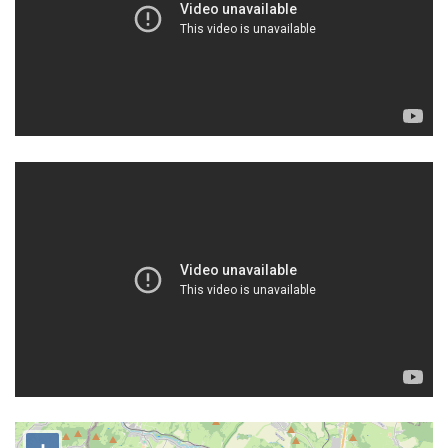
Olšinecký vodopád
Skleněné vodopády
Dolanský vodopád
Tambušské vodopády
Veleňské kaskády
Hartmanův vodopád
Pekelský vodopád
Vodopády na Kamenném potoce
Blanský vodopád
Mojžířské vodopády
Vodopády na Jedlové (Dolní, Pekelný,
Jedlový)
Vodopády na Červeném potoce
Rousínovský vodopád
Hamerský vodopád