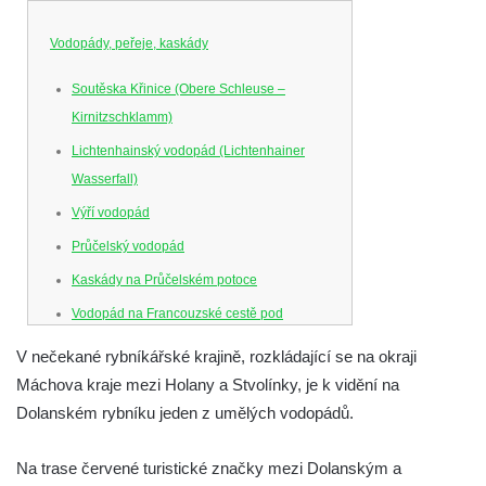
Vodopády, peřeje, kaskády
Soutěska Křinice (Obere Schleuse –
Kirnitzschklamm)
Lichtenhainský vodopád (Lichtenhainer
Wasserfall)
Výří vodopád
Průčelský vodopád
Kaskády na Průčelském potoce
Vodopád na Francouzské cestě pod
Smrkem
V nečekané rybníkářské krajině, rozkládající se na okraji
Vodopád u parkoviště hotelu U Kozičky v
Máchova kraje mezi Holany a Stvolínky, je k vidění na
Teplicích
Dolanském rybníku jeden z umělých vodopádů.
Vodopád na Suché Bělé na východním
okraji Hřenska
Na trase červené turistické značky mezi Dolanským a