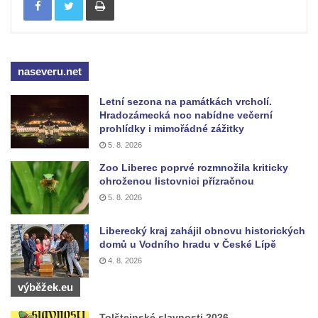
Vodopád v údolí Lučního potoka
naseveru.net
Letní sezona na památkách vrcholí.
Hradozámecká noc nabídne večerní
prohlídky i mimořádné zážitky
5. 8. 2026
Zoo Liberec poprvé rozmnožila kriticky
ohroženou listovnici přízračnou
5. 8. 2026
Liberecký kraj zahájil obnovu historických
domů u Vodního hradu v České Lípě
4. 8. 2026
výběžek.eu
Tolštejnské slavnosti 2026