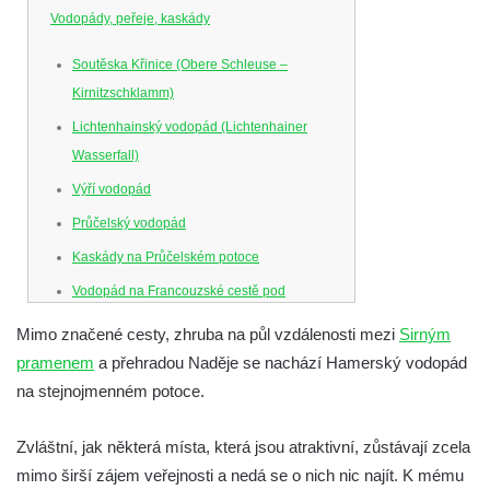
Vodopády, peřeje, kaskády
Soutěska Křinice (Obere Schleuse –
Kirnitzschklamm)
Lichtenhainský vodopád (Lichtenhainer
Wasserfall)
Výří vodopád
Průčelský vodopád
Kaskády na Průčelském potoce
Vodopád na Francouzské cestě pod
Smrkem
Mimo značené cesty, zhruba na půl vzdálenosti mezi
Sirným
Vodopád u parkoviště hotelu U Kozičky v
pramenem
a přehradou Naděje se nachází Hamerský vodopád
Teplicích
na stejnojmenném potoce.
Vodopád na Suché Bělé na východním
okraji Hřenska
Zvláštní, jak některá místa, která jsou atraktivní, zůstávají zcela
mimo širší zájem veřejnosti a nedá se o nich nic najít. K mému
Mattoniho vodopád na Ottově prameni v