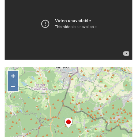
Šenovské vodopády
Bělské vodopády
Bukový vodopád
Klopotský vodopád
Heřmanický vodopád
Vodopád v Doubici
Chrastenský vodopád
Vodopád ve Velenicích
Vodopád ve Svojkově
Vodopád u Františkova nad Ploučnicí
Míšeňské vodopády
Chřibské vodopády
Vodopád pod Širokým kopcem
Vodopád v údolí Lučního potoka