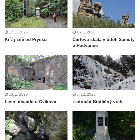
17. 1. 2026
15. 1. 2026
Kříž jižně od Prysku
Čertova skála v údolí Samoty
u Radvance
13. 1. 2026
5. 12. 2025
Lesní divadlo u Cvikova
Ledopád Břidličný vrch