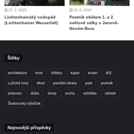
25. 3. 2025
13. 9. 2024
Lichtenhainský vodopád
Pomník obětem 1. a 2.
(Lichtenhainer Wasserfall)
světové války v Janově-
Novém Boru
Štítky
architektura
hrob
hřbitov
kaple
kostel
kříž
Lužické hory
Most
pamětní deska
park
pomník
pískovec
skála
sloup
socha
vyhlídka
zámek
Šluknovský výběžek
Nejnovější příspěvky