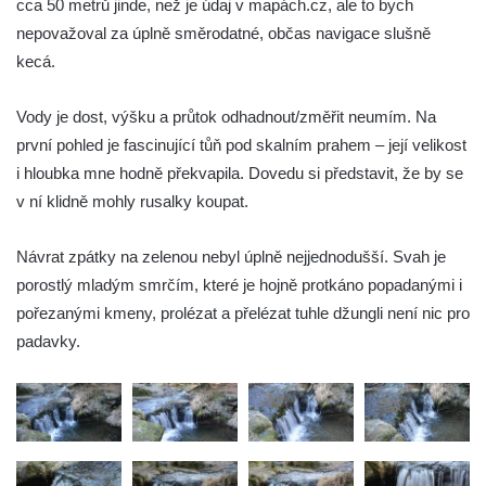
cca 50 metrů jinde, než je údaj v mapách.cz, ale to bych
Kateřinky)
nepovažoval za úplně směrodatné, občas navigace slušně
Spodní vodopád Černé Nisy (Liberec –
kecá.
Kateřinky)
Vodopád Velký Štolpich
Vody je dost, výšku a průtok odhadnout/změřit neumím. Na
Mumlavský vodopád
první pohled je fascinující tůň pod skalním prahem – její velikost
Kamenický (Plochý) vodopád
i hloubka mne hodně překvapila. Dovedu si představit, že by se
v ní klidně mohly rusalky koupat.
Vaňovský vodopád
Bobří vodopád
Návrat zpátky na zelenou nebyl úplně nejjednodušší. Svah je
Hrazený vodopád na Černém Štolpichu
porostlý mladým smrčím, které je hojně protkáno popadanými i
Vodopády na Černém Štolpichu (Skok a
pořezanými kmeny, prolézat a přelézat tuhle džungli není nic pro
Dvojitý)
padavky.
Vodopády na Černém potoce
Vodopád Černého potoka
Budovský vodopád
Olšinecký vodopád