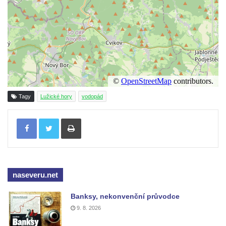
Tagy
Lužické hory
vodopád
Tisknout
naseveru.net
Banksy, nekonvenční průvodce
9. 8. 2026