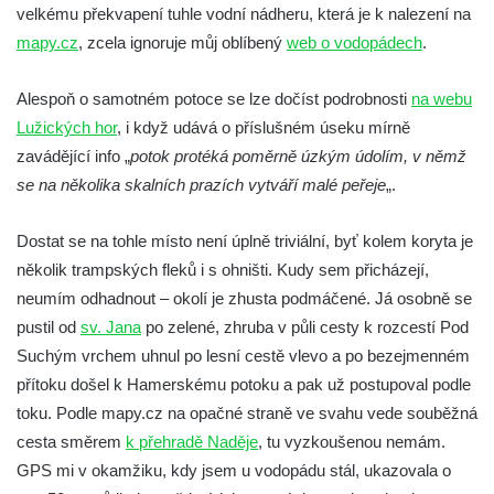
velkému překvapení tuhle vodní nádheru, která je k nalezení na
Kyselce
mapy.cz
, zcela ignoruje můj oblíbený
web o vodopádech
.
Vodopád na Stříbrnickém potoku v Bertině
údolí
Alespoň o samotném potoce se lze dočíst podrobnosti
na webu
Peřeje na řece Smědá mezi Raspenavou a
Lužických hor
, i když udává o příslušném úseku mírně
Hejnicemi
zavádějící info „
potok protéká poměrně úzkým údolím, v němž
Vodopád v Pískové (Písečné) rokli u
se na několika skalních prazích vytváří malé peřeje
„.
Hřenska
Dostat se na tohle místo není úplně triviální, byť kolem koryta je
Vodopády Dubiny
několik trampských fleků i s ohništi. Kudy sem přicházejí,
Vodopád pod Čertovým mlýnem u Nového
neumím odhadnout – okolí je zhusta podmáčené. Já osobně se
Boru
pustil od
sv. Jana
po zelené, zhruba v půli cesty k rozcestí Pod
Moravanský vodopád
Suchým vrchem uhnul po lesní cestě vlevo a po bezejmenném
Vodopád u Čertova mlýna nad Vaňovem
přítoku došel k Hamerskému potoku a pak už postupoval podle
Vodopády Suché Kamenice
toku. Podle mapy.cz na opačné straně ve svahu vede souběžná
Kvítkovský vodopád
cesta směrem
k přehradě Naděje
, tu vyzkoušenou nemám.
GPS mi v okamžiku, kdy jsem u vodopádu stál, ukazovala o
Horní vodopád Černé Nisy (Liberec –