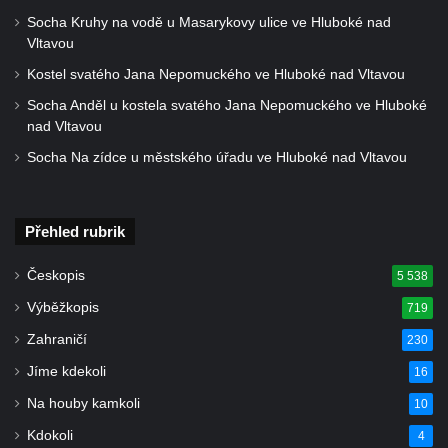
Socha Kruhy na vodě u Masarykovy ulice ve Hluboké nad
Vltavou
Kostel svatého Jana Nepomuckého ve Hluboké nad Vltavou
Socha Anděl u kostela svatého Jana Nepomuckého ve Hluboké
nad Vltavou
Socha Na zídce u městského úřadu ve Hluboké nad Vltavou
Přehled rubrik
Českopis
5 538
Výběžkopis
719
Zahraničí
230
Jíme kdekoli
16
Na houby kamkoli
10
Kdokoli
4