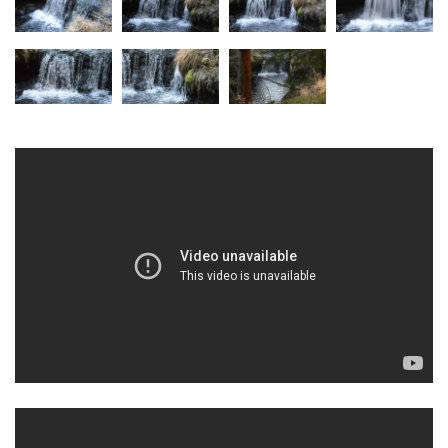
Skleněné vodopády
Dolanský vodopád
Tambušské vodopády
Veleňské kaskády
Hartmanův vodopád
Pekelský vodopád
Vodopády na Kamenném potoce
Blanský vodopád
Mojžířské vodopády
Vodopády na Jedlové (Dolní, Pekelný,
Jedlový)
Vodopády na Červeném potoce
Rousínovský vodopád
Hamerský vodopád
Panský vodopád