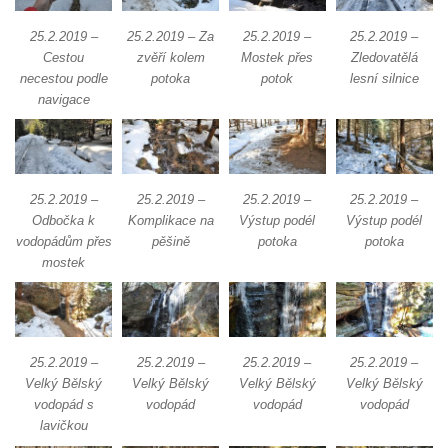
Šenovské vodopády
25.2.2019 –
25.2.2019 – Za
25.2.2019 –
25.2.2019 –
Cestou
zvěří kolem
Mostek přes
Zledovatělá
Bělské vodopády
necestou podle
potoka
potok
lesní silnice
Bukový vodopád
navigace
Klopotský vodopád
Heřmanický vodopád
Vodopád v Doubici
25.2.2019 –
25.2.2019 –
25.2.2019 –
25.2.2019 –
Chrastenský vodopád
Odbočka k
Komplikace na
Výstup podél
Výstup podél
vodopádům přes
pěšině
potoka
potoka
Vodopád ve Velenicích
mostek
Vodopád ve Svojkově
Vodopád u Františkova nad Ploučnicí
Míšeňské vodopády
25.2.2019 –
25.2.2019 –
25.2.2019 –
25.2.2019 –
Chřibské vodopády
Velký Bělský
Velký Bělský
Velký Bělský
Velký Bělský
Vodopád pod Širokým kopcem
vodopád s
vodopád
vodopád
vodopád
lavičkou
Vodopád v údolí Lučního potoka