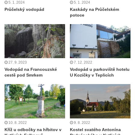
5. 1. 2024
5. 1. 2024
Průčelský vodopád
Kaskády na Průčelském
potoce
27. 9. 2023
7. 12. 2022
Vodopád na Francouzské
Vodopád u parkoviště hotelu
cestě pod Smrkem
U Kozičky v Teplicích
10. 8. 2022
9. 8. 2022
Kříž u odbočky na hřbitov v
Kostel svatého Antonína