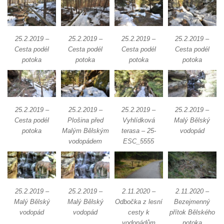
25.2.2019 –
25.2.2019 –
25.2.2019 –
25.2.2019 –
Cesta podél
Cesta podél
Cesta podél
Cesta podél
potoka
potoka
potoka
potoka
25.2.2019 –
25.2.2019 –
25.2.2019 –
25.2.2019 –
Cesta podél
Plošina před
Vyhlídková
Malý Bělský
potoka
Malým Bělským
terasa – 25-
vodopád
vodopádem
ESC_5555
25.2.2019 –
25.2.2019 –
2.11.2020 –
2.11.2020 –
Malý Bělský
Malý Bělský
Odbočka z lesní
Bezejmenný
vodopád
vodopád
cesty k
přítok Bělského
vodopádům
potoka