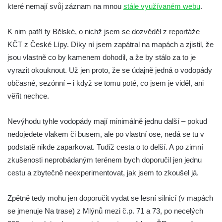
které nemají svůj záznam na mnou
stále využívaném webu
.
Kyselce
Vodopád na Stříbrnickém potoku v Bertině
K nim patří ty Bělské, o nichž jsem se dozvěděl z reportáže
údolí
KČT z České Lípy. Díky ní jsem zapátral na mapách a zjistil, že
Peřeje na řece Smědá mezi Raspenavou a
jsou vlastně co by kamenem dohodil, a že by stálo za to je
Hejnicemi
vyrazit okouknout. Už jen proto, že se údajně jedná o vodopády
Vodopád v Pískové (Písečné) rokli u
občasné, sezónní – i když se tomu poté, co jsem je viděl, ani
Hřenska
věřit nechce.
Vodopády Dubiny
Nevýhodu tyhle vodopády mají minimálně jednu další – pokud
Vodopád pod Čertovým mlýnem u Nového
nedojedete vlakem či busem, ale po vlastní ose, nedá se tu v
Boru
podstatě nikde zaparkovat. Tudíž cesta o to delší. A po zimní
Moravanský vodopád
zkušenosti neprobádaným terénem bych doporučil jen jednu
Vodopád u Čertova mlýna nad Vaňovem
cestu a zbytečně neexperimentovat, jak jsem to zkoušel já.
Vodopády Suché Kamenice
Zpětně tedy mohu jen doporučit vydat se lesní silnicí (v mapách
Kvítkovský vodopád
se jmenuje Na trase) z Mlýnů mezi č.p. 71 a 73, po necelých
Horní vodopád Černé Nisy (Liberec –