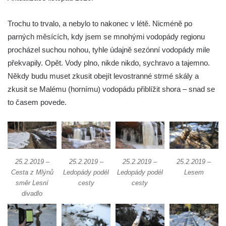
Skleněné vodopády
Trochu to trvalo, a nebylo to nakonec v létě. Nicméně po
Dolanský vodopád
parných měsících, kdy jsem se mnohými vodopády regionu
Tambušské vodopády
procházel suchou nohou, tyhle údajně sezónní vodopády mile
Veleňské kaskády
překvapily. Opět. Vody plno, nikde nikdo, sychravo a tajemno.
Hartmanův vodopád
Někdy budu muset zkusit obejít levostranné strmé skály a
Pekelský vodopád
zkusit se Malému (hornímu) vodopádu přiblížit shora – snad se
Vodopády na Kamenném potoce
to časem povede.
Blanský vodopád
Mojžířské vodopády
Vodopády na Jedlové (Dolní, Pekelný,
Jedlový)
25.2.2019 –
25.2.2019 –
25.2.2019 –
25.2.2019 –
Cesta z Mlýnů
Ledopády podél
Ledopády podél
Lesem
Vodopády na Červeném potoce
směr Lesní
cesty
cesty
Rousínovský vodopád
divadlo
Hamerský vodopád
Panský vodopád