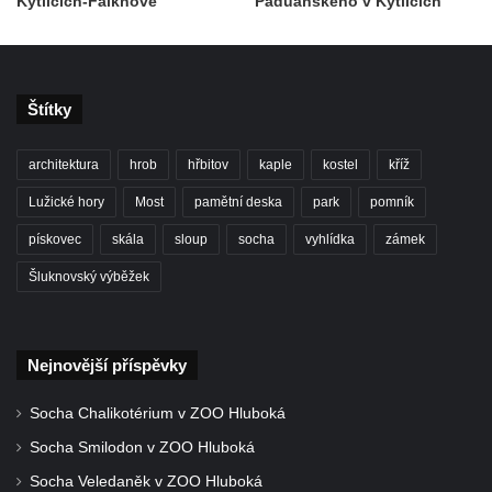
Kytlicích-Falknově
Paduánského v Kytlicích
Štítky
architektura
hrob
hřbitov
kaple
kostel
kříž
Lužické hory
Most
pamětní deska
park
pomník
pískovec
skála
sloup
socha
vyhlídka
zámek
Šluknovský výběžek
Nejnovější příspěvky
Socha Chalikotérium v ZOO Hluboká
Socha Smilodon v ZOO Hluboká
Socha Veledaněk v ZOO Hluboká