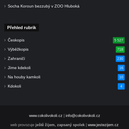
Socha Koroun bezzubý v ZOO Hluboká
Přehled rubrik
Českopis
5 527
Výběžkopis
718
Zahraničí
230
Jíme kdekoli
16
Na houby kamkoli
10
Kdokoli
4
www.cokolivokoli.cz
|
info@cokolivokoli.cz
web provozuje
ještě žijem, zapsaný spolek
|
www.jestezijem.cz