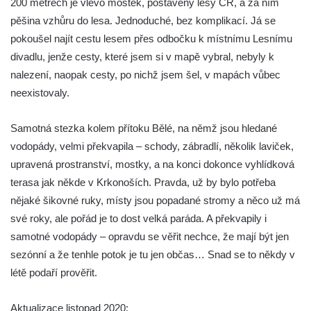
200 metrech je vlevo mostek, postavený lesy ČR, a za ním
Kateřinky)
pěšina vzhůru do lesa. Jednoduché, bez komplikací. Já se
Spodní vodopád Černé Nisy (Liberec –
pokoušel najít cestu lesem přes odbočku k místnímu Lesnímu
Kateřinky)
divadlu, jenže cesty, které jsem si v mapě vybral, nebyly k
Vodopád Velký Štolpich
nalezení, naopak cesty, po nichž jsem šel, v mapách vůbec
Mumlavský vodopád
neexistovaly.
Kamenický (Plochý) vodopád
Samotná stezka kolem přítoku Bělé, na němž jsou hledané
Vaňovský vodopád
vodopády, velmi překvapila – schody, zábradlí, několik laviček,
Bobří vodopád
upravená prostranství, mostky, a na konci dokonce vyhlídková
Hrazený vodopád na Černém Štolpichu
terasa jak někde v Krkonoších. Pravda, už by bylo potřeba
Vodopády na Černém Štolpichu (Skok a
nějaké šikovné ruky, místy jsou popadané stromy a něco už má
Dvojitý)
své roky, ale pořád je to dost velká paráda. A překvapily i
Vodopády na Černém potoce
samotné vodopády – opravdu se věřit nechce, že mají být jen
sezónní a že tenhle potok je tu jen občas… Snad se to někdy v
Vodopád Černého potoka
létě podaří prověřit.
Budovský vodopád
Olšinecký vodopád
Aktualizace listopad 2020: