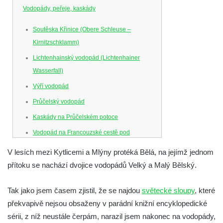
Vodopády, peřeje, kaskády
Soutěska Křinice (Obere Schleuse –
Kirnitzschklamm)
Lichtenhainský vodopád (Lichtenhainer
Wasserfall)
Výří vodopád
Průčelský vodopád
Kaskády na Průčelském potoce
Vodopád na Francouzské cestě pod
Smrkem
V lesích mezi Kytlicemi a Mlýny protéká Bělá, na jejímž jednom
Vodopád u parkoviště hotelu U Kozičky v
přítoku se nachází dvojice vodopádů Velký a Malý Bělský.
Teplicích
Vodopád na Suché Bělé na východním
Tak jako jsem časem zjistil, že se najdou
světecké sloupy
, které
okraji Hřenska
překvapivě nejsou obsaženy v parádní knižní encyklopedické
sérii, z níž neustále čerpám, narazil jsem nakonec na vodopády,
Mattoniho vodopád na Ottově prameni v