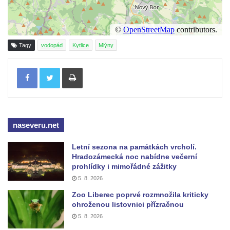
Tagy
vodopád
Kytlice
Mlýny
Tisknout
naseveru.net
Letní sezona na památkách vrcholí.
Hradozámecká noc nabídne večerní
prohlídky i mimořádné zážitky
5. 8. 2026
Zoo Liberec poprvé rozmnožila kriticky
ohroženou listovnici přízračnou
5. 8. 2026