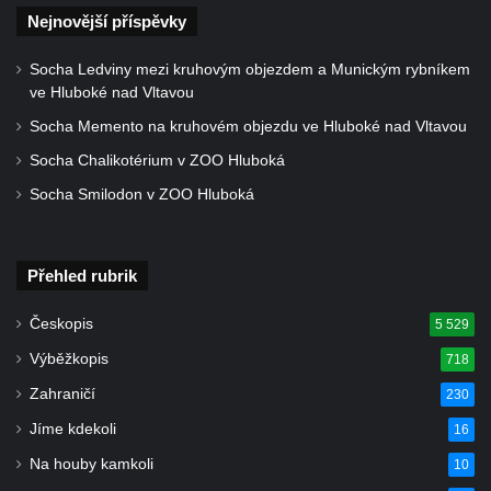
Nejnovější příspěvky
Socha Ledviny mezi kruhovým objezdem a Munickým rybníkem
ve Hluboké nad Vltavou
Socha Memento na kruhovém objezdu ve Hluboké nad Vltavou
Socha Chalikotérium v ZOO Hluboká
Socha Smilodon v ZOO Hluboká
Přehled rubrik
Českopis
5 529
Výběžkopis
718
Zahraničí
230
Jíme kdekoli
16
Na houby kamkoli
10