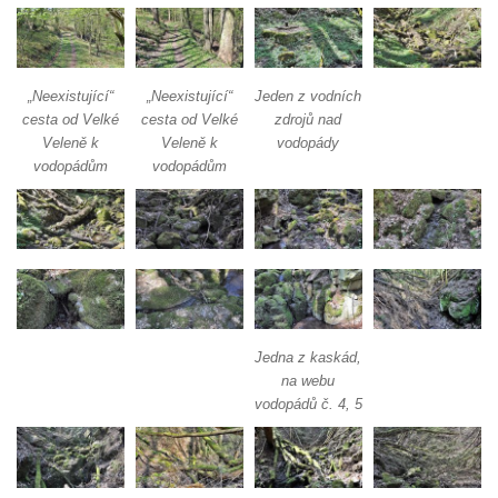
Olšinecký vodopád
Skleněné vodopády
Dolanský vodopád
„Neexistující“
„Neexistující“
Jeden z vodních
Tambušské vodopády
cesta od Velké
cesta od Velké
zdrojů nad
Veleně k
Veleně k
vodopády
Veleňské kaskády
vodopádům
vodopádům
Hartmanův vodopád
Pekelský vodopád
Vodopády na Kamenném potoce
Blanský vodopád
Mojžířské vodopády
Vodopády na Jedlové (Dolní, Pekelný,
Jedna z kaskád,
Jedlový)
na webu
vodopádů č. 4, 5
Vodopády na Červeném potoce
Rousínovský vodopád
Hamerský vodopád