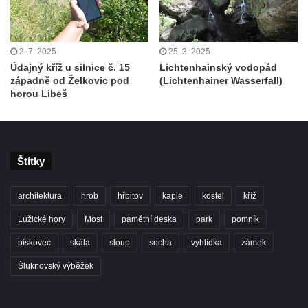
2. 7. 2025
25. 3. 2025
Údajný kříž u silnice č. 15
Lichtenhainský vodopád
západně od Želkovic pod
(Lichtenhainer Wasserfall)
horou Libeš
Štítky
architektura
hrob
hřbitov
kaple
kostel
kříž
Lužické hory
Most
pamětní deska
park
pomník
pískovec
skála
sloup
socha
vyhlídka
zámek
Šluknovský výběžek