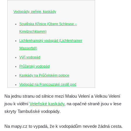
Vodopády, peřeje, kaskády
Soutěska Křinice (Obere Schleuse –
Kirnitzschklamm)
Lichtenhainský vodopád (Lichtenhainer
Wasserfall)
Výří vodopád
Průčelský vodopád
Kaskády na Průčelském potoce
Vodopád na Francouzské cestě pod
Smrkem
Na jednu stranu od silnice mezi Malou Velení a Velkou Velení
Vodopád u parkoviště hotelu U Kozičky v
jsou k vidění
Veleňské kaskády
, na opačné straně jsou v lese
Teplicích
skryty Tambušské vodopády.
Vodopád na Suché Bělé na východním
okraji Hřenska
Na mapy.cz to vypadá, že k vodopádům nevede žádná cesta.