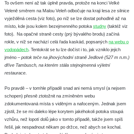
To ovšem není až tak úplně pravda, protože na konci Velké
Mattoniho vodopád na Ottově prameni v
Veleně směrem na Malou Veleň odbočuje na kraji lesa ze silnice
Kyselce
vyježděná cesta (viz foto), po níž se lze dostat pohodlně až na
Vodopád na Stříbrnickém potoku v Bertině
místo, kde jsou kolem bezejmenného potoka
studny
(taktéž viz
údolí
foto). Na opačné straně cesty (prý bývalého brodu) začíná
Peřeje na řece Smědá mezi Raspenavou a
rokle, v níž se nachází celá řada kaskád, popsaných
na webu o
Hejnicemi
vodopádech
. Tentokrát se tu lze dočíst i to, jak vzniklo jejich
Vodopád v Pískové (Písečné) rokli u
jméno –
potok teče na jihovýchodní straně Jedlové (527 m n.m.)
Hřenska
dříve Tambusch, na kterém stála stejnojmenná výletní
Vodopády Dubiny
restaurace
.
Vodopád pod Čertovým mlýnem u Nového
Po pravdě – v tomhle případě snad ani nemá smysl (a nejsem
Boru
schopen) přesně ztotožnit na zmíněném webu
Moravanský vodopád
zdokumentovaná místa s viděným a nafoceným. Jednak jsem
Vodopád u Čertova mlýna nad Vaňovem
zjistil, že se mi daleko lépe korytem jakéhokoli potoka stoupá
Vodopády Suché Kamenice
vzhůru, než lopotí dolů jako v tomto případě, takže jsem spíš
Kvítkovský vodopád
řešil, jak nespadnout někam po držce, než abych se kochal.