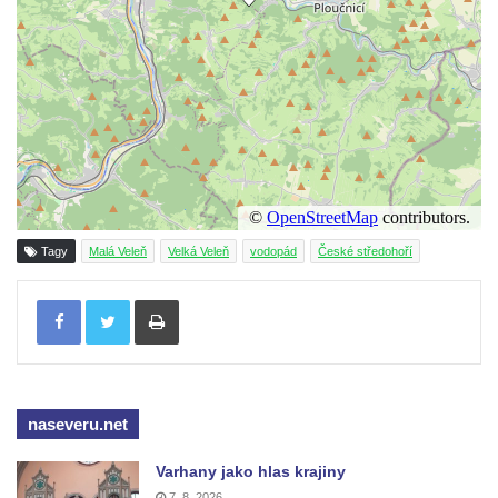
Tagy
Malá Veleň
Velká Veleň
vodopád
České středohoří
Tisknout
naseveru.net
Varhany jako hlas krajiny
7. 8. 2026