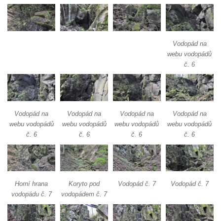
Panský vodopád
Šenovské vodopády
Bělské vodopády
Vodopád na
webu vodopádů
Bukový vodopád
č. 6
Klopotský vodopád
Heřmanický vodopád
Vodopád v Doubici
Vodopád na
Vodopád na
Vodopád na
Vodopád na
Chrastenský vodopád
webu vodopádů
webu vodopádů
webu vodopádů
webu vodopádů
Vodopád ve Velenicích
č. 6
č. 6
č. 6
č. 6
Vodopád ve Svojkově
Vodopád u Františkova nad Ploučnicí
Míšeňské vodopády
Horní hrana
Koryto pod
Vodopád č. 7
Vodopád č. 7
Chřibské vodopády
vodopádu č. 7
vodopádem č. 7
Vodopád pod Širokým kopcem