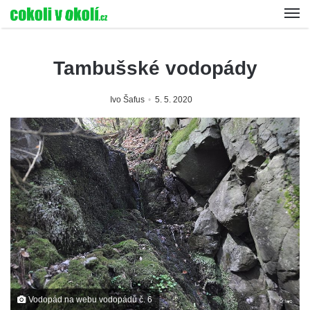
Tambušské vodopády
Ivo Šafus
5. 5. 2020
Vodopád na webu vodopádů č. 6