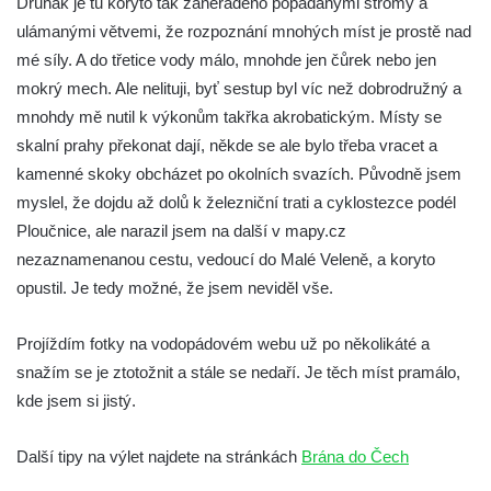
Druhak je tu koryto tak zaneřáděno popadanými stromy a
Horní vodopád Černé Nisy (Liberec –
ulámanými větvemi, že rozpoznání mnohých míst je prostě nad
Kateřinky)
mé síly. A do třetice vody málo, mnohde jen čůrek nebo jen
Spodní vodopád Černé Nisy (Liberec –
mokrý mech. Ale nelituji, byť sestup byl víc než dobrodružný a
Kateřinky)
mnohdy mě nutil k výkonům takřka akrobatickým. Místy se
Vodopád Velký Štolpich
skalní prahy překonat dají, někde se ale bylo třeba vracet a
Mumlavský vodopád
kamenné skoky obcházet po okolních svazích. Původně jsem
Kamenický (Plochý) vodopád
myslel, že dojdu až dolů k železniční trati a cyklostezce podél
Ploučnice, ale narazil jsem na další v mapy.cz
Vaňovský vodopád
nezaznamenanou cestu, vedoucí do Malé Veleně, a koryto
Bobří vodopád
opustil. Je tedy možné, že jsem neviděl vše.
Hrazený vodopád na Černém Štolpichu
Vodopády na Černém Štolpichu (Skok a
Projíždím fotky na vodopádovém webu už po několikáté a
Dvojitý)
snažím se je ztotožnit a stále se nedaří. Je těch míst pramálo,
Vodopády na Černém potoce
kde jsem si jistý.
Vodopád Černého potoka
Další tipy na výlet najdete na stránkách
Brána do Čech
Budovský vodopád