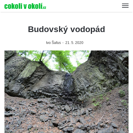
Budovský vodopád
Ivo Šafus
21. 5. 2020