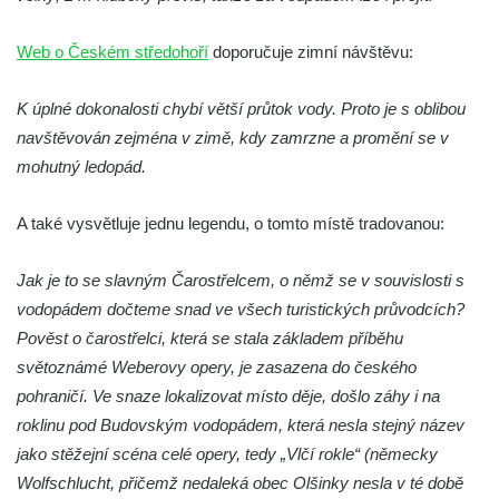
Olšinecký vodopád
Skleněné vodopády
Web o Českém středohoří
doporučuje zimní návštěvu:
Dolanský vodopád
K úplné dokonalosti chybí větší průtok vody. Proto je s oblibou
Tambušské vodopády
navštěvován zejména v zimě, kdy zamrzne a promění se v
Veleňské kaskády
mohutný ledopád.
Hartmanův vodopád
Pekelský vodopád
A také vysvětluje jednu legendu, o tomto místě tradovanou:
Vodopády na Kamenném potoce
Jak je to se slavným Čarostřelcem, o němž se v souvislosti s
Blanský vodopád
vodopádem dočteme snad ve všech turistických průvodcích?
Mojžířské vodopády
Pověst o čarostřelci, která se stala základem příběhu
Vodopády na Jedlové (Dolní, Pekelný,
světoznámé Weberovy opery, je zasazena do českého
Jedlový)
pohraničí. Ve snaze lokalizovat místo děje, došlo záhy i na
Vodopády na Červeném potoce
roklinu pod Budovským vodopádem, která nesla stejný název
Rousínovský vodopád
jako stěžejní scéna celé opery, tedy „Vlčí rokle“ (německy
Wolfschlucht, přičemž nedaleká obec Olšinky nesla v té době
Hamerský vodopád