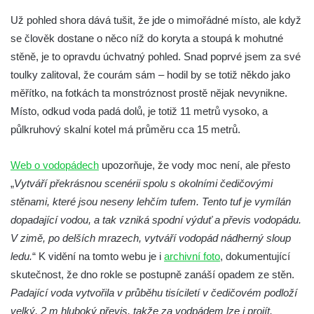
Horní vodopád Černé Nisy (Liberec –
Už pohled shora dává tušit, že jde o mimořádné místo, ale když
Kateřinky)
se člověk dostane o něco níž do koryta a stoupá k mohutné
Spodní vodopád Černé Nisy (Liberec –
stěně, je to opravdu úchvatný pohled. Snad poprvé jsem za své
Kateřinky)
toulky zalitoval, že courám sám – hodil by se totiž někdo jako
Vodopád Velký Štolpich
měřítko, na fotkách ta monstróznost prostě nějak nevynikne.
Mumlavský vodopád
Místo, odkud voda padá dolů, je totiž 11 metrů vysoko, a
Kamenický (Plochý) vodopád
půlkruhový skalní kotel má průměru cca 15 metrů.
Vaňovský vodopád
Web o vodopádech
upozorňuje, že vody moc není, ale přesto
Bobří vodopád
„
Vytváří překrásnou scenérii spolu s okolními čedičovými
Hrazený vodopád na Černém Štolpichu
stěnami, které jsou neseny lehčím tufem. Tento tuf je vymílán
Vodopády na Černém Štolpichu (Skok a
dopadající vodou, a tak vzniká spodní výduť a převis vodopádu.
Dvojitý)
V zimě, po delších mrazech, vytváří vodopád nádherný sloup
Vodopády na Černém potoce
ledu.
“ K vidění na tomto webu je i
archivní foto
, dokumentující
skutečnost, že dno rokle se postupně zanáší opadem ze stěn.
Vodopád Černého potoka
Padající voda vytvořila v průběhu tisíciletí v čedičovém podloží
Budovský vodopád
velký, 2 m hluboký převis, takže za vodpádem lze i projít.