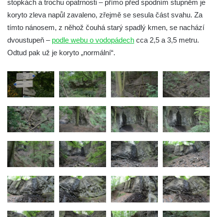
stopkách a trochu opatrnosti – přímo před spodním stupněm je
Vodopád v údolí Lučního potoka
koryto zleva napůl zavaleno, zřejmě se sesula část svahu. Za
tímto nánosem, z něhož čouhá starý spadlý kmen, se nachází
dvoustupeň –
podle webu o vodopádech
cca 2,5 a 3,5 metru.
Odtud pak už je koryto „normální“.