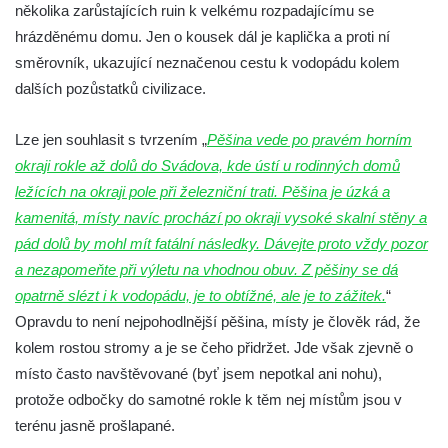
několika zarůstajících ruin k velkému rozpadajícímu se
Mattoniho vodopád na Ottově prameni v
hrázděnému domu. Jen o kousek dál je kaplička a proti ní
Kyselce
směrovník, ukazující neznačenou cestu k vodopádu kolem
Vodopád na Stříbrnickém potoku v Bertině
dalších pozůstatků civilizace.
údolí
Peřeje na řece Smědá mezi Raspenavou a
Lze jen souhlasit s tvrzením „
Pěšina vede po pravém horním
Hejnicemi
okraji rokle až dolů do Svádova, kde ústí u rodinných domů
Vodopád v Pískové (Písečné) rokli u
ležících na okraji pole při železniční trati. Pěšina je úzká a
Hřenska
kamenitá, místy navíc prochází po okraji vysoké skalní stěny a
Vodopády Dubiny
pád dolů by mohl mít fatální následky. Dávejte proto vždy pozor
a nezapomeňte při výletu na vhodnou obuv. Z pěšiny se dá
Vodopád pod Čertovým mlýnem u Nového
opatrně slézt i k vodopádu, je to obtížné, ale je to zážitek.
“
Boru
Opravdu to není nejpohodlnější pěšina, místy je člověk rád, že
Moravanský vodopád
kolem rostou stromy a je se čeho přidržet. Jde však zjevně o
Vodopád u Čertova mlýna nad Vaňovem
místo často navštěvované (byť jsem nepotkal ani nohu),
Vodopády Suché Kamenice
protože odbočky do samotné rokle k těm nej místům jsou v
Kvítkovský vodopád
terénu jasně prošlapané.