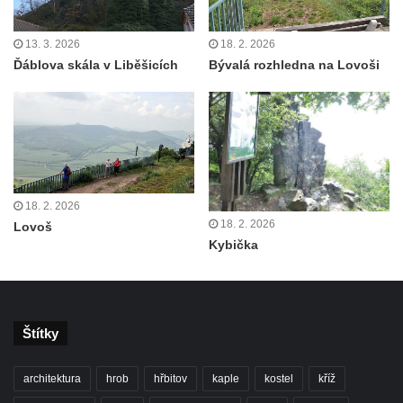
13. 3. 2026
18. 2. 2026
Ďáblova skála v Liběšicích
Bývalá rozhledna na Lovoši
18. 2. 2026
18. 2. 2026
Lovoš
Kybička
Štítky
architektura
hrob
hřbitov
kaple
kostel
kříž