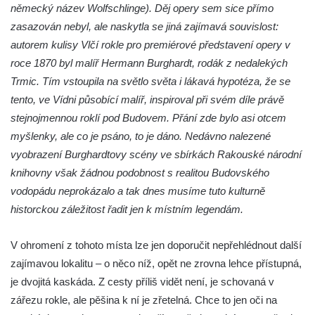
německý název Wolfschlinge). Děj opery sem sice přímo
Panský vodopád
zasazován nebyl, ale naskytla se jiná zajímavá souvislost:
Šenovské vodopády
autorem kulisy Vlčí rokle pro premiérové představení opery v
Bělské vodopády
roce 1870 byl malíř Hermann Burghardt, rodák z nedalekých
Bukový vodopád
Trmic. Tím vstoupila na světlo světa i lákavá hypotéza, že se
tento, ve Vídni působící malíř, inspiroval při svém díle právě
Klopotský vodopád
stejnojmennou roklí pod Budovem. Přání zde bylo asi otcem
Heřmanický vodopád
myšlenky, ale co je psáno, to je dáno. Nedávno nalezené
Vodopád v Doubici
vyobrazení Burghardtovy scény ve sbírkách Rakouské národní
Chrastenský vodopád
knihovny však žádnou podobnost s realitou Budovského
Vodopád ve Velenicích
vodopádu neprokázalo a tak dnes musíme tuto kulturně
historckou záležitost řadit jen k místním legendám.
Vodopád ve Svojkově
Vodopád u Františkova nad Ploučnicí
V ohromení z tohoto místa lze jen doporučit nepřehlédnout další
Míšeňské vodopády
zajímavou lokalitu – o něco níž, opět ne zrovna lehce přístupná,
Chřibské vodopády
je dvojitá kaskáda. Z cesty příliš vidět není, je schovaná v
Vodopád pod Širokým kopcem
zářezu rokle, ale pěšina k ní je zřetelná. Chce to jen oči na