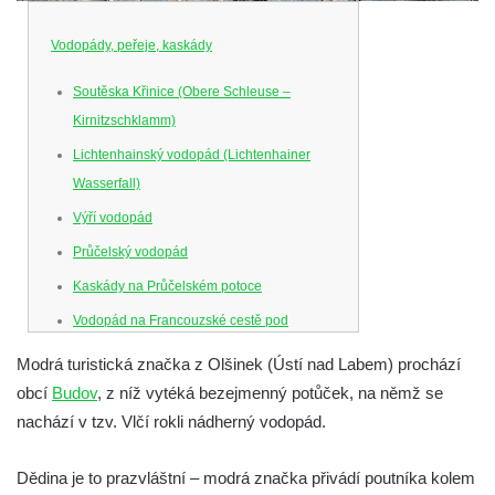
Vodopády, peřeje, kaskády
Soutěska Křinice (Obere Schleuse –
Kirnitzschklamm)
Lichtenhainský vodopád (Lichtenhainer
Wasserfall)
Výří vodopád
Průčelský vodopád
Kaskády na Průčelském potoce
Vodopád na Francouzské cestě pod
Smrkem
Modrá turistická značka z Olšinek (Ústí nad Labem) prochází
Vodopád u parkoviště hotelu U Kozičky v
obcí
Budov
, z níž vytéká bezejmenný potůček, na němž se
Teplicích
nachází v tzv. Vlčí rokli nádherný vodopád.
Vodopád na Suché Bělé na východním
okraji Hřenska
Dědina je to prazvláštní – modrá značka přivádí poutníka kolem