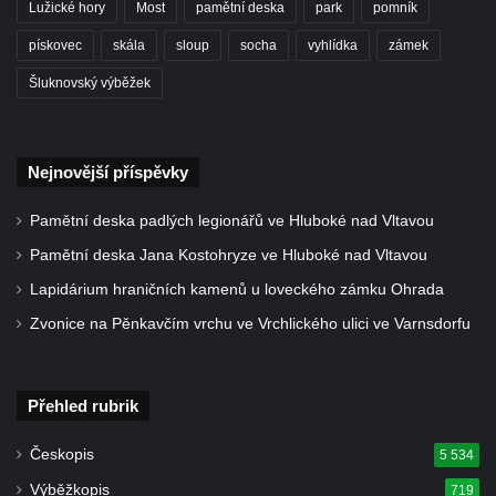
Lužické hory
Most
pamětní deska
park
pomník
pískovec
skála
sloup
socha
vyhlídka
zámek
Šluknovský výběžek
Nejnovější příspěvky
Pamětní deska padlých legionářů ve Hluboké nad Vltavou
Pamětní deska Jana Kostohryze ve Hluboké nad Vltavou
Lapidárium hraničních kamenů u loveckého zámku Ohrada
Zvonice na Pěnkavčím vrchu ve Vrchlického ulici ve Varnsdorfu
Přehled rubrik
Českopis
5 534
Výběžkopis
719