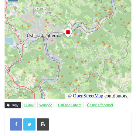
Tagy
Budov
vodopád
Ústí nad Labem
České středohoří
Tisknout