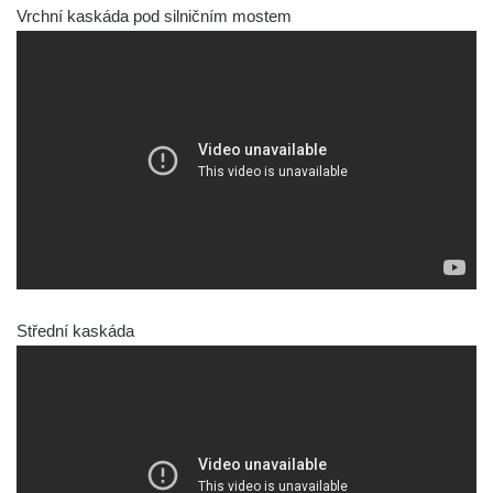
Vrchní kaskáda pod silničním mostem
Šenovské vodopády
Bělské vodopády
Bukový vodopád
Klopotský vodopád
Heřmanický vodopád
Vodopád v Doubici
Chrastenský vodopád
Vodopád ve Velenicích
Vodopád ve Svojkově
Střední kaskáda
Vodopád u Františkova nad Ploučnicí
Míšeňské vodopády
Chřibské vodopády
Vodopád pod Širokým kopcem
Vodopád v údolí Lučního potoka