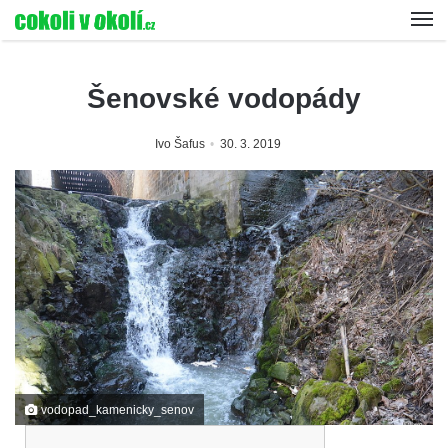
Šenovské vodopády
Ivo Šafus
30. 3. 2019
vodopad_kamenicky_senov