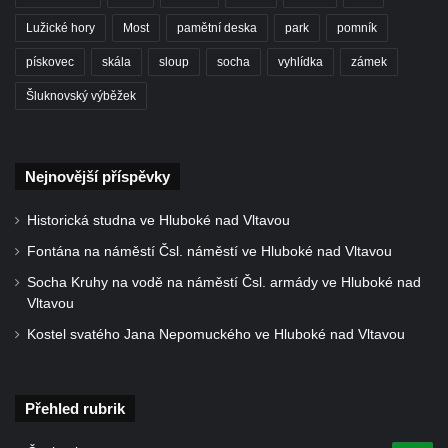
Lužické hory
Most
pamětní deska
park
pomník
pískovec
skála
sloup
socha
vyhlídka
zámek
Šluknovský výběžek
Nejnovější příspěvky
Historická studna ve Hluboké nad Vltavou
Fontána na náměstí Čsl. náměstí ve Hluboké nad Vltavou
Socha Kruhy na vodě na náměstí Čsl. armády ve Hluboké nad
Vltavou
Kostel svatého Jana Nepomuckého ve Hluboké nad Vltavou
Přehled rubrik