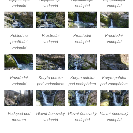
Skleněné vodopády
vodopád
vodopád
vodopád
vodopád
Dolanský vodopád
Tambušské vodopády
Veleňské kaskády
Pohled na
Prostřední
Prostřední
Prostřední
Hartmanův vodopád
prostřední
vodopád
vodopád
vodopád
vodopád
Pekelský vodopád
Vodopády na Kamenném potoce
Blanský vodopád
Prostřední
Koryto potoka
Koryto potoka
Koryto potoka
Mojžířské vodopády
vodopád
pod vodopádem
pod vodopádem
pod vodopádem
Vodopády na Jedlové (Dolní, Pekelný,
Jedlový)
Vodopády na Červeném potoce
Rousínovský vodopád
Vodopád pod
Hlavní šenovský
Hlavní šenovský
Hlavní šenovský
mostem
vodopád
vodopád
vodopád
Hamerský vodopád
Panský vodopád