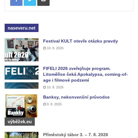
naseveru.net
Festival KULT otevře otázku pravdy
10. 8. 2026
FIFELI 2026 zveřejňuje program.
Litoměřice čeká Apokalypsa, coming-of-
age i filmové podzemí
10. 8. 2026
Banksy, nekonvenční průvodce
9. 8. 2026
výběžek.eu
Příměstský tábor 3. – 7. 8. 2026