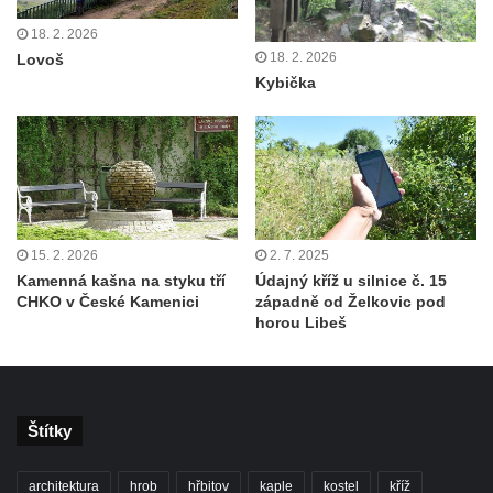
18. 2. 2026
18. 2. 2026
Lovoš
Kybička
15. 2. 2026
2. 7. 2025
Kamenná kašna na styku tří
Údajný kříž u silnice č. 15
CHKO v České Kamenici
západně od Želkovic pod
horou Libeš
Štítky
architektura
hrob
hřbitov
kaple
kostel
kříž