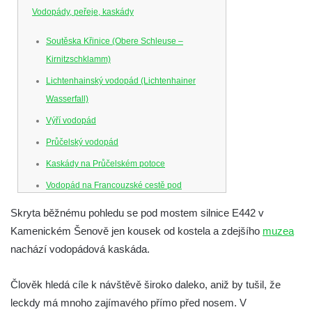
Vodopády, peřeje, kaskády
Soutěska Křinice (Obere Schleuse –
Kirnitzschklamm)
Lichtenhainský vodopád (Lichtenhainer
Wasserfall)
Výří vodopád
Průčelský vodopád
Kaskády na Průčelském potoce
Vodopád na Francouzské cestě pod
Smrkem
Skryta běžnému pohledu se pod mostem silnice E442 v
Vodopád u parkoviště hotelu U Kozičky v
Kamenickém Šenově jen kousek od kostela a zdejšího
muzea
Teplicích
nachází vodopádová kaskáda.
Vodopád na Suché Bělé na východním
okraji Hřenska
Člověk hledá cíle k návštěvě široko daleko, aniž by tušil, že
leckdy má mnoho zajímavého přímo před nosem. V
Mattoniho vodopád na Ottově prameni v