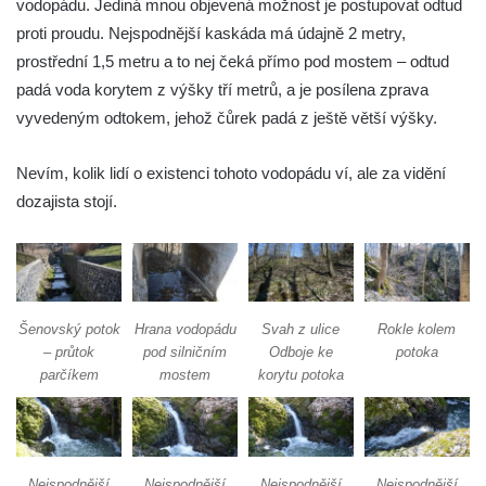
vodopádu. Jediná mnou objevená možnost je postupovat odtud
Kateřinky)
proti proudu. Nejspodnější kaskáda má údajně 2 metry,
Spodní vodopád Černé Nisy (Liberec –
prostřední 1,5 metru a to nej čeká přímo pod mostem – odtud
Kateřinky)
padá voda korytem z výšky tří metrů, a je posílena zprava
Vodopád Velký Štolpich
vyvedeným odtokem, jehož čůrek padá z ještě větší výšky.
Mumlavský vodopád
Kamenický (Plochý) vodopád
Nevím, kolik lidí o existenci tohoto vodopádu ví, ale za vidění
dozajista stojí.
Vaňovský vodopád
Bobří vodopád
Hrazený vodopád na Černém Štolpichu
Vodopády na Černém Štolpichu (Skok a
Šenovský potok
Hrana vodopádu
Svah z ulice
Rokle kolem
Dvojitý)
– průtok
pod silničním
Odboje ke
potoka
Vodopády na Černém potoce
parčíkem
mostem
korytu potoka
Vodopád Černého potoka
Budovský vodopád
Olšinecký vodopád
Nejspodnější
Nejspodnější
Nejspodnější
Nejspodnější