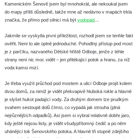
Kamenickém Šenově jsem byl mnohokrát, ale nekoukal jsem
Kyselce
do mapy příliš důsledně, takže mne až nedávno v mapách trkla
Vodopád na Stříbrnickém potoku v Bertině
značka, že přímo pod silnicí má být
vodopád
…
údolí
Peřeje na řece Smědá mezi Raspenavou a
Jakmile se vyskytla první příležitost, rozhodl jsem se tenhle fakt
Hejnicemi
ověřit. Není to ale úplně jednoduché. Pohodlný přístup pod most
Vodopád v Pískové (Písečné) rokli u
je z parčíku, nazvaného Dětské hřiště Odboje, jenže z téhle
Hřenska
strany není nic moc vidět – jen přitékající potok a hranu, za níž
Vodopády Dubiny
voda kamsi mizí.
Vodopád pod Čertovým mlýnem u Nového
Je třeba využít průchod pod mostem a ulicí Odboje projít kolem
Boru
dvou domů, za nimiž je vidět překvapivě hluboká rokle a hlavně
Moravanský vodopád
je slyšet hukot padající vody. Za druhým domem lze prudkým
Vodopád u Čertova mlýna nad Vaňovem
svahem sestoupit dolů čímsi, co vypadá jak strouha (plná
Vodopády Suché Kamenice
nejrůznějších odpadků). Asi jsem si vybral relativně dobře jaro,
Kvítkovský vodopád
kdy ještě nejsou listy, je vidět všudypřítomný čedič a po něm
uhánějící tok Šenovského potoka. A hlavně tři stupně zdejšího
Horní vodopád Černé Nisy (Liberec –