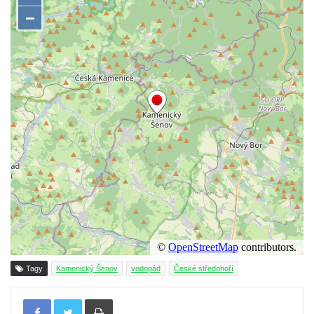
Tagy
Kamenický Šenov
vodopád
České středohoří
Tisknout