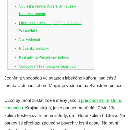
Soutěska Křinice (Obere Schleuse –
Kirnitzschklamm)
Lichtenhainský vodopád (Lichtenhainer
Wasserfall)
Výří vodopád
Průčelský vodopád
Kaskády na Průčelském potoce
Vodopád na Francouzské cestě pod
Smrkem
Jedním z vodopádů ve svazích labského kaňonu nad částí
Vodopád u parkoviště hotelu U Kozičky v
města Ústí nad Labem Mojžíř je vodopád na Blanském potoce.
Teplicích
Vodopád na Suché Bělé na východním
Úvod by mohl zůstat zcela stejný jako
u předchozího místního
okraji Hřenska
vodopádu
. Krajina stejná, jen o pár set metrů dál. Z Mojžíře
kolem kostela sv. Šimona a Judy, ulicí Horní kolem hřbitova. Na
Mattoniho vodopád na Ottově prameni v
parkovišti přechází zpevněný povrch v lesní cestu. Na první
Kyselce