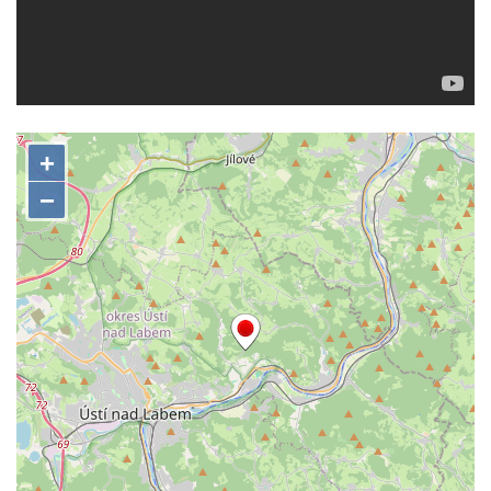
Bělské vodopády
Bukový vodopád
Klopotský vodopád
Heřmanický vodopád
Vodopád v Doubici
Chrastenský vodopád
Vodopád ve Velenicích
Vodopád ve Svojkově
Vodopád u Františkova nad Ploučnicí
Míšeňské vodopády
Chřibské vodopády
Vodopád pod Širokým kopcem
Vodopád v údolí Lučního potoka