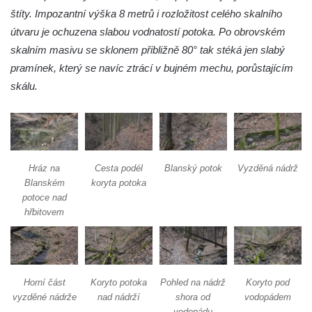
Spodní vodopád Černé Nisy (Liberec –
štíty. Impozantní výška 8 metrů i rozložitost celého skalního
Kateřinky)
útvaru je ochuzena slabou vodnatostí potoka. Po obrovském
Vodopád Velký Štolpich
skalním masivu se sklonem přibližně 80° tak stéká jen slabý
Mumlavský vodopád
pramínek, který se navíc ztrácí v bujném mechu, porůstajícím
Kamenický (Plochý) vodopád
skálu.
Vaňovský vodopád
Bobří vodopád
Hrazený vodopád na Černém Štolpichu
Hráz na
Cesta podél
Blanský potok
Vyzděná nádrž
Vodopády na Černém Štolpichu (Skok a
Blanském
koryta potoka
Dvojitý)
potoce nad
Vodopády na Černém potoce
hřbitovem
Vodopád Černého potoka
Budovský vodopád
Olšinecký vodopád
Horní část
Koryto potoka
Pohled na nádrž
Koryto pod
Skleněné vodopády
vyzděné nádrže
nad nádrží
shora od
vodopádem
vodopádu