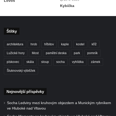
Lovoš
Kybička
Štítky
architektura
hrob
hřbitov
kaple
kostel
kříž
Lužické hory
Most
pamětní deska
park
pomník
pískovec
skála
sloup
socha
vyhlídka
zámek
Šluknovský výběžek
Nejnovější příspěvky
Socha Ledviny mezi kruhovým objezdem a Munickým rybníkem
ve Hluboké nad Vltavou