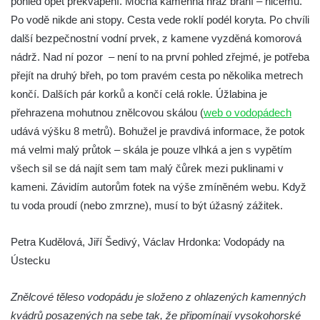
pohled opět překvapení. Mocná kamenná hráz brání – ničemu.
Vodopád na Stříbrnickém potoku v Bertině
Po vodě nikde ani stopy. Cesta vede roklí podél koryta. Po chvíli
údolí
další bezpečnostní vodní prvek, z kamene vyzděná komorová
Peřeje na řece Smědá mezi Raspenavou a
nádrž. Nad ní pozor – není to na první pohled zřejmé, je potřeba
Hejnicemi
přejít na druhý břeh, po tom pravém cesta po několika metrech
Vodopád v Pískové (Písečné) rokli u
končí. Dalších pár korků a končí celá rokle. Úžlabina je
Hřenska
přehrazena mohutnou znělcovou skálou (
web o vodopádech
Vodopády Dubiny
udává výšku 8 metrů). Bohužel je pravdivá informace, že potok
má velmi malý průtok – skála je pouze vlhká a jen s vypětím
Vodopád pod Čertovým mlýnem u Nového
všech sil se dá najít sem tam malý čůrek mezi puklinami v
Boru
kameni. Závidím autorům fotek na výše zmíněném webu. Když
Moravanský vodopád
tu voda proudí (nebo zmrzne), musí to být úžasný zážitek.
Vodopád u Čertova mlýna nad Vaňovem
Vodopády Suché Kamenice
Petra Kudělová, Jiří Šedivý, Václav Hrdonka: Vodopády na
Kvítkovský vodopád
Ústecku
Horní vodopád Černé Nisy (Liberec –
Znělcové těleso vodopádu je složeno z ohlazených kamenných
Kateřinky)
kvádrů posazených na sebe tak, že připomínají vysokohorské