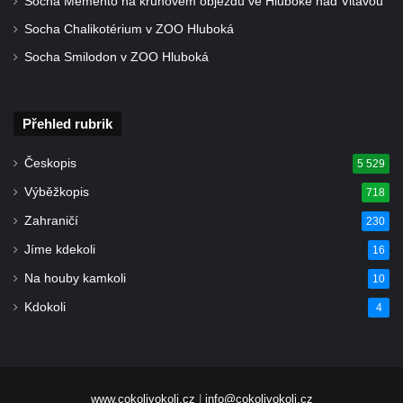
Socha Memento na kruhovém objezdu ve Hluboké nad Vltavou
Socha Chalikotérium v ZOO Hluboká
Socha Smilodon v ZOO Hluboká
Přehled rubrik
Českopis
5 529
Výběžkopis
718
Zahraničí
230
Jíme kdekoli
16
Na houby kamkoli
10
Kdokoli
4
www.cokolivokoli.cz
|
info@cokolivokoli.cz