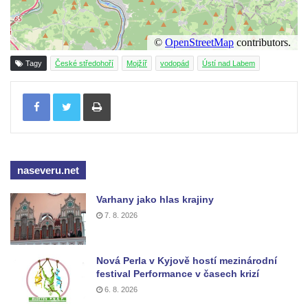
Tagy
České středohoří
Mojžíř
vodopád
Ústí nad Labem
Tisknout
naseveru.net
Varhany jako hlas krajiny
7. 8. 2026
Nová Perla v Kyjově hostí mezinárodní
festival Performance v časech krizí
6. 8. 2026