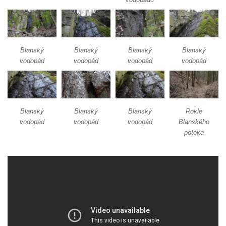
Dolanský vodopád
Tambušské vodopády
Veleňské kaskády
Blanský
Blanský
Blanský
Blanský
Hartmanův vodopád
vodopád
vodopád
vodopád
vodopád
Pekelský vodopád
Vodopády na Kamenném potoce
Blanský vodopád
Blanský
Blanský
Blanský
Rokle
Mojžířské vodopády
vodopád
vodopád
vodopád
Blanského
Vodopády na Jedlové (Dolní, Pekelný,
potoka
Jedlový)
Vodopády na Červeném potoce
Rousínovský vodopád
Hamerský vodopád
Panský vodopád
Šenovské vodopády