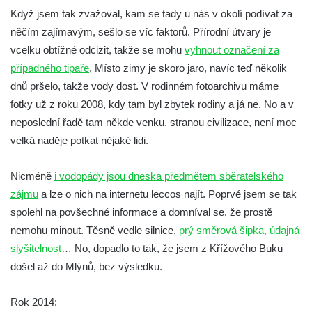
okraji Hřenska
Když jsem tak zvažoval, kam se tady u nás v okolí podívat za
něčím zajímavým, sešlo se víc faktorů. Přírodní útvary je
Mattoniho vodopád na Ottově prameni v
vcelku obtížné odcizit, takže se mohu
vyhnout označení za
Kyselce
případného tipaře
. Místo zimy je skoro jaro, navíc teď několik
Vodopád na Stříbrnickém potoku v Bertině
dnů pršelo, takže vody dost. V rodinném fotoarchivu máme
údolí
fotky už z roku 2008, kdy tam byl zbytek rodiny a já ne. No a v
Peřeje na řece Smědá mezi Raspenavou a
neposlední řadě tam někde venku, stranou civilizace, není moc
Hejnicemi
velká naděje potkat nějaké lidi.
Vodopád v Pískové (Písečné) rokli u
Hřenska
Nicméně
i vodopády jsou dneska předmětem sběratelského
Vodopády Dubiny
zájmu
a lze o nich na internetu leccos najít. Poprvé jsem se tak
spolehl na povšechné informace a domníval se, že prostě
Vodopád pod Čertovým mlýnem u Nového
nemohu minout. Těsně vedle silnice,
prý směrová šipka, údajná
Boru
slyšitelnost
… No, dopadlo to tak, že jsem z Křížového Buku
Moravanský vodopád
došel až do Mlýnů, bez výsledku.
Vodopád u Čertova mlýna nad Vaňovem
Vodopády Suché Kamenice
Rok 2014: