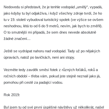
Budovský vodopád
Nedovedu si představit, že je tenhle vodopád „umělý“, vypadá,
Olšinecký vodopád
jako kdyby tu byl odjakživa, i když všechny zdroje tvrdí, že ho
Skleněné vodopády
tu v 19. století vybudoval turistický spolek (ve výšce se ovšem
Dolanský vodopád
neshodnou, létá to od 6 do 9 metrů, nevím, jak bych to změřil).
O to smutnější mi připadá, že sem dnes nevede absolutně
Tambušské vodopády
žádné značení…
Veleňské kaskády
Hartmanův vodopád
Ještě se vydrápat nahoru nad vodopád. Tady už po nějakých
Pekelský vodopád
úpravách, natož po lavičkách, není ani stopy.
Vodopády na Kamenném potoce
Vezměte tedy zavděk směsí fotek z různých foťáků, roků a
Blanský vodopád
ročních období – třeba vám, pokud jste stejně neznalí jako já,
Mojžířské vodopády
pomohou při cestě za padající vodou.
Vodopády na Jedlové (Dolní, Pekelný,
Jedlový)
Rok 2019:
Vodopády na Červeném potoce
Byl jsem tu od své první úspěšné návštěvy už několikrát, našel
Rousínovský vodopád