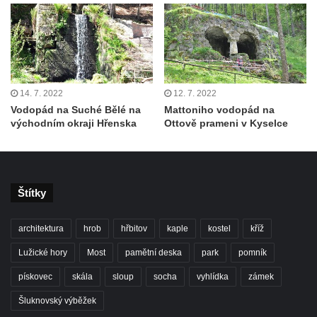
14. 7. 2022
12. 7. 2022
Vodopád na Suché Bělé na
Mattoniho vodopád na
východním okraji Hřenska
Ottově prameni v Kyselce
Štítky
architektura
hrob
hřbitov
kaple
kostel
kříž
Lužické hory
Most
pamětní deska
park
pomník
pískovec
skála
sloup
socha
vyhlídka
zámek
Šluknovský výběžek