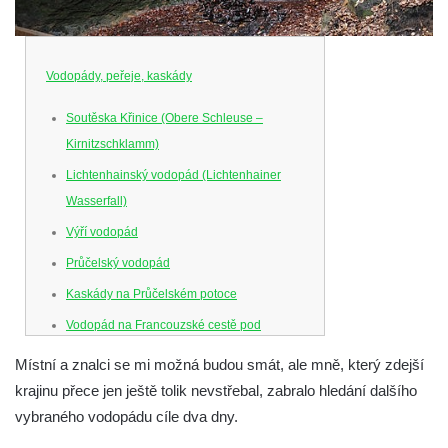
Vodopády, peřeje, kaskády
Soutěska Křinice (Obere Schleuse –
Kirnitzschklamm)
Lichtenhainský vodopád (Lichtenhainer
Wasserfall)
Výří vodopád
Průčelský vodopád
Kaskády na Průčelském potoce
Vodopád na Francouzské cestě pod
Smrkem
Místní a znalci se mi možná budou smát, ale mně, který zdejší
Vodopád u parkoviště hotelu U Kozičky v
krajinu přece jen ještě tolik nevstřebal, zabralo hledání dalšího
Teplicích
vybraného vodopádu cíle dva dny.
Vodopád na Suché Bělé na východním