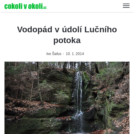
Vodopád v údolí Lučního
potoka
Ivo Šafus
10. 1. 2014