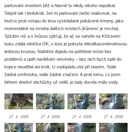
parkování mnohem blíž a hlavně tu nikdy nikoho nepotkal.
Hamerský vodopád
Stejně tak i tentokrát. Jen to parkování nešlo realizovat, na
Panský vodopád
loučce proti vstupu do lesa vyskládané pokácené kmeny, jako
Šenovské vodopády
momentálně na mnoha dalších místech (kůrovec je mrcha).
Bělské vodopády
Sjíždím níž a s hrůzou zjišťuji, že ač se nahoře na Křížovém
buku zdála silnička OK, v lese je pokryta několikacentimetrovou
Bukový vodopád
ledovou krustou. Naštěstí dojedu na potřebné místo bez
Klopotský vodopád
problémů a opět navlékám nesmeky – bez nich bych zpět do
Heřmanický vodopád
kopce neudělal ani krok. U vodopádu vše při starém. Stále
Vodopád v Doubici
žádná směrovka, stále žádné značení. A proti tomu, co jsem
Chrastenský vodopád
během dnešní obchůzky už viděl, je tady docela málo vody.
Vodopád ve Velenicích
Vodopád ve Svojkově
Vodopád u Františkova nad Ploučnicí
Míšeňské vodopády
27. 4. 2008
27. 4. 2008
27. 4. 2008
27. 4. 2008
Chřibské vodopády