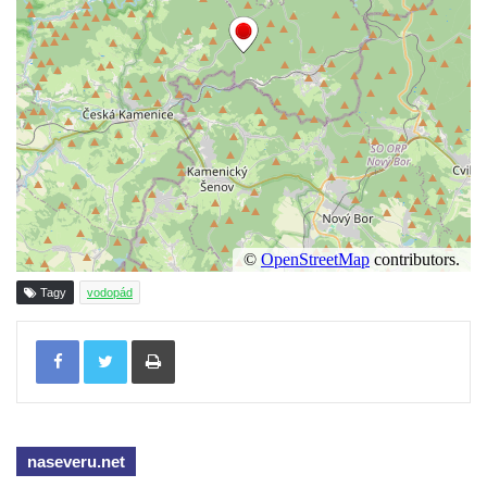
Tagy
vodopád
Tisknout
naseveru.net