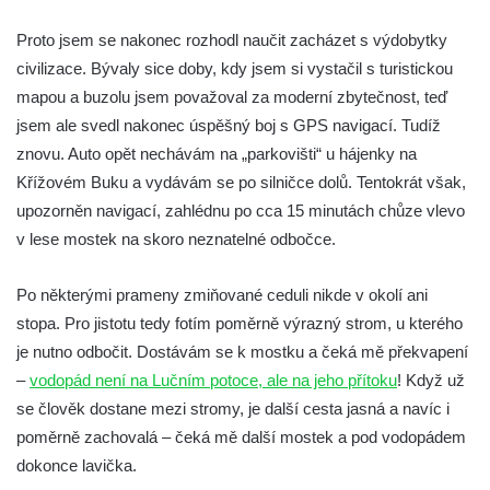
Kvítkovský vodopád
Proto jsem se nakonec rozhodl naučit zacházet s výdobytky
Horní vodopád Černé Nisy (Liberec –
civilizace. Bývaly sice doby, kdy jsem si vystačil s turistickou
Kateřinky)
mapou a buzolu jsem považoval za moderní zbytečnost, teď
Spodní vodopád Černé Nisy (Liberec –
jsem ale svedl nakonec úspěšný boj s GPS navigací. Tudíž
Kateřinky)
znovu. Auto opět nechávám na „parkovišti“ u hájenky na
Vodopád Velký Štolpich
Křížovém Buku a vydávám se po silničce dolů. Tentokrát však,
Mumlavský vodopád
upozorněn navigací, zahlédnu po cca 15 minutách chůze vlevo
Kamenický (Plochý) vodopád
v lese mostek na skoro neznatelné odbočce.
Vaňovský vodopád
Po některými prameny zmiňované ceduli nikde v okolí ani
Bobří vodopád
stopa. Pro jistotu tedy fotím poměrně výrazný strom, u kterého
Hrazený vodopád na Černém Štolpichu
je nutno odbočit. Dostávám se k mostku a čeká mě překvapení
Vodopády na Černém Štolpichu (Skok a
–
vodopád není na Lučním potoce, ale na jeho přítoku
! Když už
Dvojitý)
se člověk dostane mezi stromy, je další cesta jasná a navíc i
Vodopády na Černém potoce
poměrně zachovalá – čeká mě další mostek a pod vodopádem
dokonce lavička.
Vodopád Černého potoka