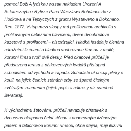
pomoci Boži A lydskau wssak nakladem Urozeni A
Zámek Horní Police
Sstatecznyho / Rytirze Pana Waczlawa Bohdaneczke z
Zámek Felixburg, obec Rašovice
Hodkova a na Teplyczych z gruntu Wystaweno a Dokonano.
Zámek Semily
Ren. 1877. Vstup mezi sloupy má profilovanou archivoltu s
Zámek Cebiv
profilovanými náběžními hlavicemi, dveře dvoukřídlové
kazetové s profilacemi – historizující. Hladká fasáda je členěna
Zámek Rabštejn nad Střelou
nárožními lizénami a hladkou vodorovnou římsou v maltě,
Zámek Bezdružice
korunní římsu tvoří dvě desky. Před okapové průčelí je
Zámek Javorná
předsazena terasa z pískovcových kvádrů přístupná
Zámek Zákupy
schodištěm od východu a západu. Schodiště ukončují pilířky s
Hrad a zámek Vartenberk ve Stráži pod
koulí, na jejich čelních stěnách erby se špatně čitelným
Ralskem
zvětralým znamením (jejich popis a nákresy viz uvedená
literatura).
Zámek Doksy
Zámek Zahrádky
K východnímu štítovému průčelí navazuje přístavek s
Zámek Jílové
dvouosou okapovou čelní stěnou s vodorovným lizénovým
Zámek Ohrada (Muzeum lesnictví,
pásem a fabionovou korunní římsou, okna stejná, mají iluzivní
myslivosti a rybářství)