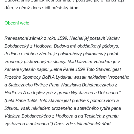
Zámek Bischofstein (Skála) v Teplicích nad
dům, v němž dnes sídlí městský úřad.
Metují
Dolní zámek Teplice nad Metují
Obecní web
:
Zámek Teplice
Renesanční zámek z roku 1599. Nechal jej postavit Václav
Zámek Bílina
Bohdanecký z Hodkova. Budova má obdélníkový půdorys.
Zámek Roztoky u Prahy
Jedinou ozdobou zámku je polokruhový pískovcový portál
Zámek Nový Berštejn
vroubený pískovcovými sloupy. Nad hlavním vchodem je v
Zámek Cítoliby
kameni vytesán nápis: „Letha Panie 1599 Toto Staweni gest
Zámek Blšany u Loun
Przedne Spomocy Boži A Lydskau wssak nakladem Vrozeného
a Stateczneho Rytirze Pana Waczlawa Bohdaneczkeho z
Zámek Nový Hrad v Jimlíně
Hodkova A na tepliczych z gruntu Wystaveno a Dokonano.“
Zámek Velké Žernoseky
(Léta Páně 1599. Toto stavení jest předně s pomocí Boží a
Zámek Libochovany
lidskou, však nákladem urozeného a statečného rytíře pana
Zámek Neuberk v Mělníku
Václava Bohdaneckého z Hodkova a na Teplicích z gruntu
Zámek Stvolínky
vystaveno a dokonáno.“) Dnes zde sídlí městský úřad.
Červený dům v České Lípě