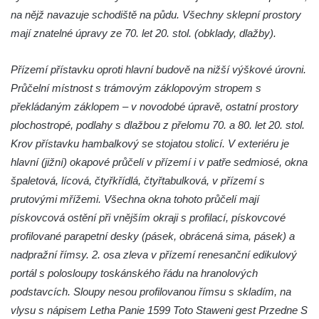
Zámek Nejdek
na nějž navazuje schodiště na půdu. Všechny sklepní prostory
Zámek Daňkov
mají znatelné úpravy ze 70. let 20. stol. (obklady, dlažby).
Zámek Břeclav (Lundenburg)
Přízemí přístavku oproti hlavní budově na nižší výškové úrovni.
Zámek Starý Rybník (Altenteich)
Průčelní místnost s trámovým záklopovým stropem s
Zámek Weesenstein
překládaným záklopem – v novodobé úpravě, ostatní prostory
Zámek (a hrad) Tachov
plochostropé, podlahy s dlažbou z přelomu 70. a 80. let 20. stol.
Nový zámek Chodová Planá
Krov přístavku hambalkový se stojatou stolicí. V exteriéru je
Zámek Údlice
hlavní (jižní) okapové průčelí v přízemí i v patře sedmiosé, okna
špaletová, lícová, čtyřkřídlá, čtyřtabulková, v přízemí s
Vánoční dům Karlovy Vary (zámek Doubí)
prutovými mřížemi. Všechna okna tohoto průčelí mají
Zámek Litvínov (a muzeum)
pískovcová ostění při vnějším okraji s profilací, pískovcové
Zámek Klášterec nad Ohří (a muzeum)
profilované parapetní desky (pásek, obrácená sima, pásek) a
Zámek Libochovice
nadpražní římsy. 2. osa zleva v přízemí renesanční edikulový
Kříž u kostela svatého Jana Nepomuckého
portál s polosloupy toskánského řádu na hranolových
u zámku Javorná
podstavcích. Sloupy nesou profilovanou římsu s skladím, na
vlysu s nápisem Letha Panie 1599 Toto Staweni gest Przedne S
Zámek Liběchov