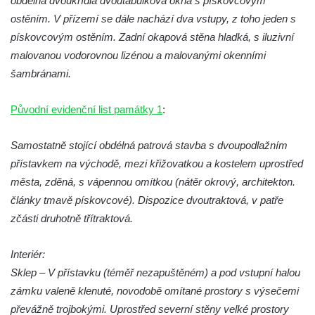
obdélná dvoukřídlá dvoutabulková okna s pískovcovým
ostěním. V přízemí se dále nachází dva vstupy, z toho jeden s
pískovcovým ostěním. Zadní okapová stěna hladká, s iluzivní
malovanou vodorovnou lizénou a malovanými okenními
šambránami.
Původní evidenční list památky 1
:
Samostatně stojící obdélná patrová stavba s dvoupodlažním
přístavkem na východě, mezi křižovatkou a kostelem uprostřed
města, zděná, s vápennou omítkou (nátěr okrový, architekton.
články tmavě pískovcové). Dispozice dvoutraktová, v patře
zčásti druhotně třítraktová.
Interiér:
Sklep – V přístavku (téměř nezapuštěném) a pod vstupní halou
zámku valeně klenuté, novodobě omítané prostory s výsečemi
převážně trojbokými. Uprostřed severní stěny velké prostory