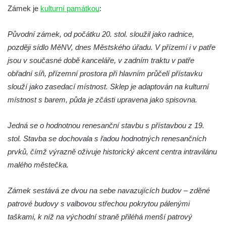
Zámek je
kulturní památkou
:
Zámek Janov
Zámek Postoloprty
Původní zámek, od počátku 20. stol. sloužil jako radnice,
Zámek Lišnice
později sídlo MěNV, dnes Městského úřadu. V přízemí i v patře
Zámek Rumburk
jsou v současné době kanceláře, v zadním traktu v patře
obřadní síň, přízemní prostora při hlavním průčelí přístavku
Bývalý zámek Ledebour
slouží jako zasedací místnost. Sklep je adaptován na kulturní
Zámek Hořín
místnost s barem, půda je zčásti upravena jako spisovna.
Zámek Boreč
Zámek Mšené-lázně
Jedná se o hodnotnou renesanční stavbu s přístavbou z 19.
Zámek Lenešice
stol. Stavba se dochovala s řadou hodnotných renesančních
prvků, čímž výrazně oživuje historický akcent centra intravilánu
Zámek Budenice
malého městečka.
Zámek Štáf ve Zlonicích
Zámek Poutnov
Zámek sestává ze dvou na sebe navazujících budov – zděné
Zámek Mnichovo Hradiště
patrové budovy s valbovou střechou pokrytou pálenými
Zámeček u Vysoké Lípy
taškami, k níž na východní straně přiléhá menší patrový