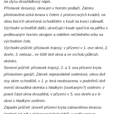
na vlysu dvouřádkový nápis.
Přístavek dvouosý, okna jen v horním podlaží. Zámku
představěná úzká terasa s čelem z pískovcových kvádrů, na
obou bocích ukončená schodištěm s koulí na konci zábradlí.
Východní schodiště další, ukončující koule spočívá na pilířku s
profilovaným horním okrajem a reliéfem nečitelného erbu na
východním čele.
Východní průčelí: přístavek trojosý, v přízemí v 1. ose okno, 2.
dveře, 3. nebsaz., ve štítě dvě okna a ve vrcholu půlkruh.
okénko.
Severní průčelí: přístavek trojosý, 2. a 3. osa přízemí kryta
přístavkem garáží. Zámek nepravidelně sedmiosé, vlevo dvě
osy oken schodiště, v 1. p. levá neobsazena, v podstřeší dvě
menší dvoudílná okénka s hladkým (osekaným?) ostěním; v
pravé části okna dvoudílná, v přízemí v 5. ose dveře a v 6-
okno s hladkým ostěním.
Západní průčelí: úroveň přízemí kryta zatravněnou terasou
(opěrné její zdi z pískovcových kvádrů), v patře vpravo