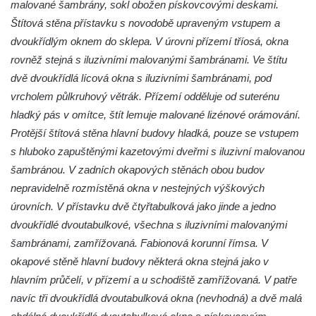
malované šambrány, sokl obožen pískovcovými deskami.
Zámek Pachtů z Rájova v Jablonném v
Štítová stěna přístavku s novodobě upraveným vstupem a
Podještědí
dvoukřídlým oknem do sklepa. V úrovni přízemí tříosá, okna
rovněž stejná s iluzivními malovanými šambránami. Ve štítu
Zámek Starý Hrozňatov (hrad Kingsberg)
dvě dvoukřídlá lícová okna s iluzivními šambránami, pod
Zámek Sokolov (Falkenau)
vrcholem půlkruhový větrák. Přízemí odděluje od suterénu
Zámek Jindřichovice
hladký pás v omítce, štít lemuje malované lizénové orámování.
Zámek Náchod
Protější štítová stěna hlavní budovy hladká, pouze se vstupem
Zámek Přerov nad Labem
s hluboko zapuštěnými kazetovými dveřmi s iluzivní malovanou
šambránou. V zadních okapových stěnách obou budov
nepravidelně rozmístěná okna v nestejných výškových
úrovních. V přístavku dvě čtyřtabulková jako jinde a jedno
dvoukřídlé dvoutabulkové, všechna s iluzivními malovanými
šambránami, zamřížovaná. Fabionová korunní římsa. V
okapové stěně hlavní budovy některá okna stejná jako v
hlavním průčelí, v přízemí a u schodiště zamřížovaná. V patře
navíc tři dvoukřídlá dvoutabulková okna (nevhodná) a dvě malá