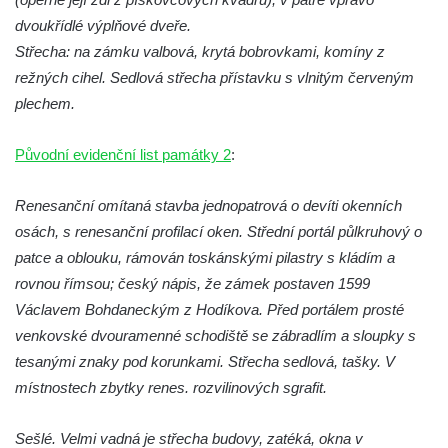
dvoukřídlé výplňové dveře.
Střecha: na zámku valbová, krytá bobrovkami, komíny z
režných cihel. Sedlová střecha přístavku s vlnitým červeným
plechem.
Původní evidenční list památky 2
:
Renesanční omítaná stavba jednopatrová o devíti okenních
osách, s renesanční profilací oken. Střední portál půlkruhový o
patce a oblouku, rámován toskánskými pilastry s kládím a
rovnou římsou; český nápis, že zámek postaven 1599
Václavem Bohdaneckým z Hodíkova. Před portálem prosté
venkovské dvouramenné schodiště se zábradlím a sloupky s
tesanými znaky pod korunkami. Střecha sedlová, tašky. V
místnostech zbytky renes. rozvilinových sgrafit.
Sešlé. Velmi vadná je střecha budovy, zatéká, okna v