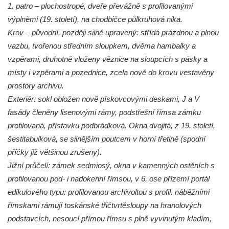
1. patro – plochostropé, dveře převážně s profilovanými
výplněmi (19. století), na chodbičce půlkruhová nika.
Krov – původní, později silně upravený: střídá prázdnou a plnou
vazbu, tvořenou středním sloupkem, dvěma hambalky a
vzpěrami, druhotně vloženy věznice na sloupcích s pásky a
místy i vzpěrami a pozednice, zcela nově do krovu vestavěny
prostory archivu.
Exteriér: sokl obložen nově pískovcovými deskami, J a V
fasády členěny lisenovými rámy, podstřešní římsa zámku
profilovaná, přístavku podbrádková. Okna dvojitá, z 19. století,
šestitabulková, se silnějším poutcem v horní třetině (spodní
příčky již většinou zrušeny).
Jižní průčelí: zámek sedmiosý, okna v kamenných ostěních s
profilovanou pod- i nadokenní římsou, v 6. ose přízemí portál
edikulového typu: profilovanou archivoltou s profil. náběžními
římskami rámují toskánské třičtvrtěsloupy na hranolových
podstavcích, nesoucí přímou římsu s plně vyvinutým kladím,