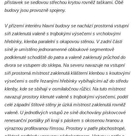
přístavek se sedlovou střechou krytou rovněž taškami. Obě
Zámek Chomutov
budovy jsou provozně spojeny.
Zámek nad Vysokou Lípou
Zámek v Lázních Libverda
V přízemí interiéru hlavní budovy se nachází prostorná vstupní
Zámek v Pnětlukách u Podsedic
síň zaklenutá valeně s trojbokými výsečemi s vrcholovými
Zámek Skalka u Vlastislavi
hřebínky, klenba paralelní s okapovou stěnou. V zadní části
síně je umístěno jednoramenné obloukové segmentově
Zámek Milešov
podklenuté schodiště do patra a valeně zaklenutý průchod do
Zámek Kostomlaty pod Milešovkou
dvora se vstupem do sklepa. Na severu navazuje na vstupní
Zámek Chcebuz
síň prostorná místnost zaklenutá klášterní klenbou s koutovými
Zámek Dlažkovice
výsečemi s ostře řezanými hřebínky vybíhajícími až do středu
Zámek Libčeves
klenby, kde se sbíhají v osmilaločnou růžici. Na tuto místnost
navazují prostory klenuté valeně s trojbokými výsečemi, podél
Zámek Hrdly
celé západní štítové stěny je úzká místnost zaklenutá rovněž
Zámek Lovosice
valeně. U jednotlivých vstupů ze síně dochovány pískovcové
Zámek Rynartice
renesanční portálky při kraji s páskem s okosenou hranou a
Zámek Velký Valtinov
výraznou profilovanou římsou. Prostory v patře plochostropé,
Zámek Nový Falkenburk v Jablonném v