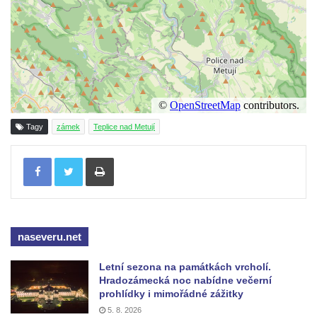
Tagy
zámek
Teplice nad Metují
Tisknout
naseveru.net
Letní sezona na památkách vrcholí.
Hradozámecká noc nabídne večerní
prohlídky i mimořádné zážitky
5. 8. 2026