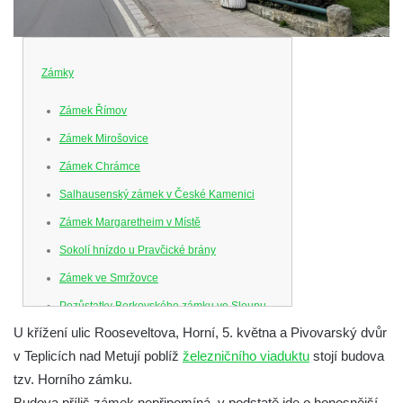
Zámky
Zámek Římov
Zámek Mirošovice
Zámek Chrámce
Salhausenský zámek v České Kamenici
Zámek Margaretheim v Místě
Sokolí hnízdo u Pravčické brány
Zámek ve Smržovce
Pozůstatky Berkovského zámku ve Sloupu
v Čechách
U křížení ulic Rooseveltova, Horní, 5. května a Pivovarský dvůr
v Teplicích nad Metují poblíž
železničního viaduktu
stojí budova
Letohrádek Ostrov
tzv. Horního zámku.
Horní zámek Teplice nad Metují
Budova příliš zámek nepřipomíná, v podstatě jde o honosnější