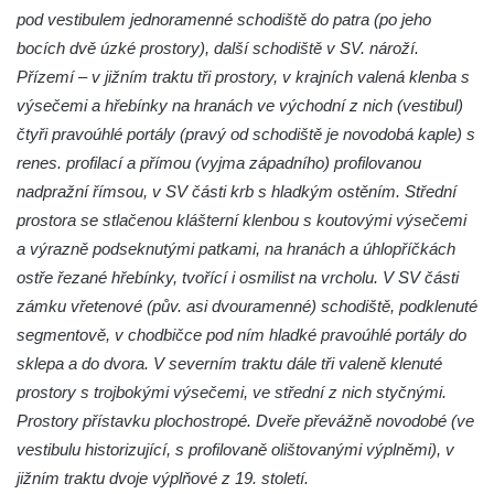
pod vestibulem jednoramenné schodiště do patra (po jeho
bocích dvě úzké prostory), další schodiště v SV. nároží.
Přízemí – v jižním traktu tři prostory, v krajních valená klenba s
výsečemi a hřebínky na hranách ve východní z nich (vestibul)
čtyři pravoúhlé portály (pravý od schodiště je novodobá kaple) s
renes. profilací a přímou (vyjma západního) profilovanou
nadpražní římsou, v SV části krb s hladkým ostěním. Střední
prostora se stlačenou klášterní klenbou s koutovými výsečemi
a výrazně podseknutými patkami, na hranách a úhlopříčkách
ostře řezané hřebínky, tvořící i osmilist na vrcholu. V SV části
zámku vřetenové (pův. asi dvouramenné) schodiště, podklenuté
segmentově, v chodbičce pod ním hladké pravoúhlé portály do
sklepa a do dvora. V severním traktu dále tři valeně klenuté
prostory s trojbokými výsečemi, ve střední z nich styčnými.
Prostory přístavku plochostropé. Dveře převážně novodobé (ve
vestibulu historizující, s profilovaně olištovanými výplněmi), v
jižním traktu dvoje výplňové z 19. století.