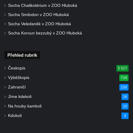
Socha Chalikotérium v ZOO Hluboká
Socha Smilodon v ZOO Hluboká
Socha Veledaněk v ZOO Hluboká
Socha Koroun bezzubý v ZOO Hluboká
Přehled rubrik
Českopis
5 527
Výběžkopis
718
Zahraničí
230
Jíme kdekoli
16
Na houby kamkoli
10
Kdokoli
4