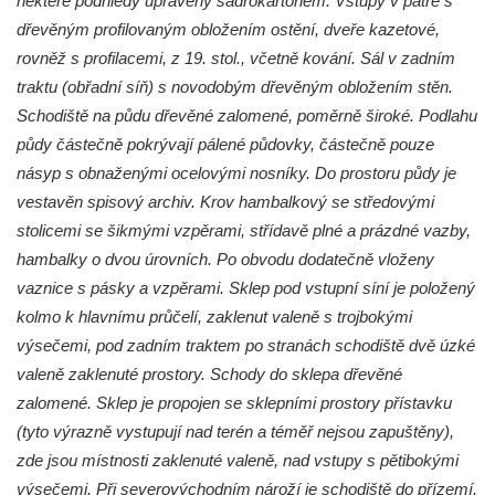
některé podhledy upraveny sádrokartonem. Vstupy v patře s
Podještědí
dřevěným profilovaným obložením ostění, dveře kazetové,
rovněž s profilacemi, z 19. stol., včetně kování. Sál v zadním
Zámek ve Sloupu v Čechách
traktu (obřadní síň) s novodobým dřevěným obložením stěn.
Schmittův zámek Český Dub
Schodiště na půdu dřevěné zalomené, poměrně široké. Podlahu
Starý zámek Český Dub
půdy částečně pokrývají pálené půdovky, částečně pouze
Zámek Hrádek u Nechanic
násyp s obnaženými ocelovými nosníky. Do prostoru půdy je
Zámek Markvartice
vestavěn spisový archiv. Krov hambalkový se středovými
stolicemi se šikmými vzpěrami, střídavě plné a prázdné vazby,
Zámek Česká Kamenice
hambalky o dvou úrovních. Po obvodu dodatečně vloženy
Zámek Potštejn
vaznice s pásky a vzpěrami. Sklep pod vstupní síní je položený
Zámek Hořice
kolmo k hlavnímu průčelí, zaklenut valeně s trojbokými
Zámek Maníkovice
výsečemi, pod zadním traktem po stranách schodiště dvě úzké
Zámek Lomnice nad Popelkou
valeně zaklenuté prostory. Schody do sklepa dřevěné
Zámek Lipová
zalomené. Sklep je propojen se sklepními prostory přístavku
(tyto výrazně vystupují nad terén a téměř nejsou zapuštěny),
Zámek Ostrov
zde jsou místnosti zaklenuté valeně, nad vstupy s pětibokými
Zámek Bynovec
výsečemi. Při severovýchodním nároží je schodiště do přízemí,