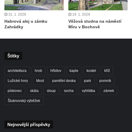
31. 1. 2026
19. 1. 2026
Habrová alej u zámku
Věžová studna na náměstí
Zahrádky
Míru v Bochově
Štítky
architektura
hrob
hřbitov
kaple
kostel
kříž
Lužické hory
Most
pamětní deska
park
pomník
pískovec
skála
sloup
socha
vyhlídka
zámek
Šluknovský výběžek
Nejnovější příspěvky