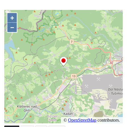
Zámek Postoloprty
Zámek Lišnice
Zámek Rumburk
Bývalý zámek Ledebour
Zámek Hořín
Zámek Boreč
Zámek Mšené-lázně
Zámek Lenešice
Zámek Budenice
Zámek Štáf ve Zlonicích
Zámek Poutnov
Zámek Mnichovo Hradiště
Zámeček u Vysoké Lípy
Zámek Chomutov
Zámek nad Vysokou Lípou