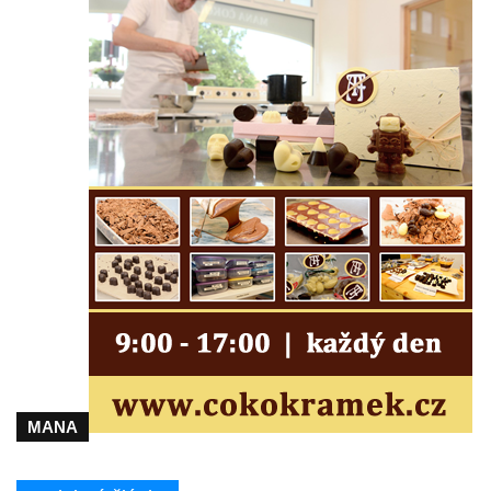
Zámek Felixburg, obec Rašovice
Zámek Semily
Zámek Cebiv
Zámek Rabštejn nad Střelou
Zámek Bezdružice
Zámek Javorná
Zámek Zákupy
Hrad a zámek Vartenberk ve Stráži pod
Ralskem
Zámek Doksy
Zámek Zahrádky
Zámek Jílové
Zámek Ohrada (Muzeum lesnictví,
MANA
myslivosti a rybářství)
Zámek Pachtů z Rájova v Jablonném v