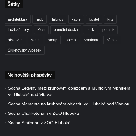
Štítky
architektura
hrob
hřbitov
kaple
kostel
kříž
Lužické hory
Most
pamětní deska
park
pomník
pískovec
skála
sloup
socha
vyhlídka
zámek
Šluknovský výběžek
Nejnovější příspěvky
Socha Ledviny mezi kruhovým objezdem a Munickým rybníkem
ve Hluboké nad Vltavou
Socha Memento na kruhovém objezdu ve Hluboké nad Vltavou
Socha Chalikotérium v ZOO Hluboká
Socha Smilodon v ZOO Hluboká