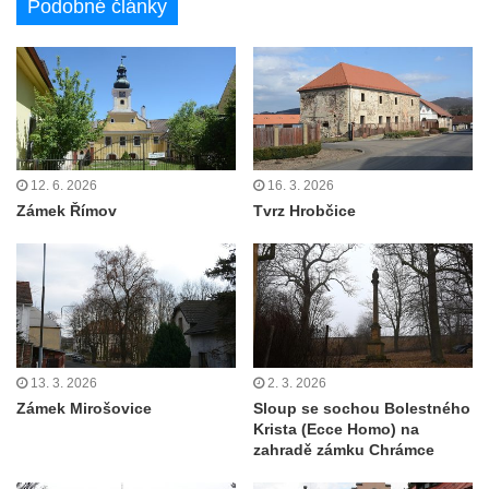
Podobné články
Podještědí
Zámek Starý Hrozňatov (hrad Kingsberg)
Zámek Sokolov (Falkenau)
Zámek Jindřichovice
Zámek Náchod
Zámek Přerov nad Labem
12. 6. 2026
16. 3. 2026
Zámek Římov
Tvrz Hrobčice
13. 3. 2026
2. 3. 2026
Zámek Mirošovice
Sloup se sochou Bolestného
Krista (Ecce Homo) na
zahradě zámku Chrámce