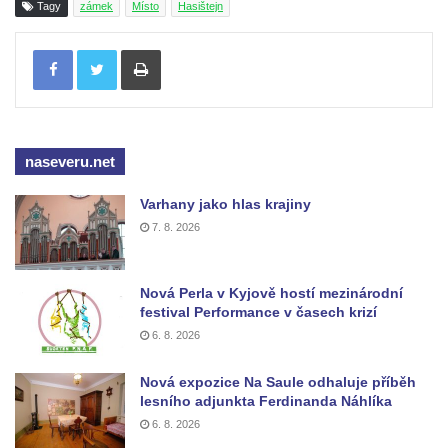
Tagy
zámek
Místo
Hasištejn
Zámek v Lázních Libverda
Tisknout
Zámek v Pnětlukách u Podsedic
Zámek Skalka u Vlastislavi
Zámek Milešov
Zámek Kostomlaty pod Milešovkou
naseveru.net
Zámek Chcebuz
Varhany jako hlas krajiny
Zámek Dlažkovice
7. 8. 2026
Zámek Libčeves
Zámek Hrdly
Nová Perla v Kyjově hostí mezinárodní
Zámek Lovosice
festival Performance v časech krizí
6. 8. 2026
Zámek Rynartice
Zámek Velký Valtinov
Nová expozice Na Saule odhaluje příběh
lesního adjunkta Ferdinanda Náhlíka
Zámek Nový Falkenburk v Jablonném v
6. 8. 2026
Podještědí