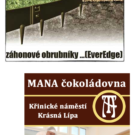
Zámek Břeclav (Lundenburg)
Zámek Starý Rybník (Altenteich)
Zámek Weesenstein
Zámek (a hrad) Tachov
Nový zámek Chodová Planá
Zámek Údlice
Vánoční dům Karlovy Vary (zámek Doubí)
Zámek Litvínov (a muzeum)
Zámek Klášterec nad Ohří (a muzeum)
Zámek Libochovice
Kříž u kostela svatého Jana Nepomuckého
u zámku Javorná
Zámek Liběchov
Zámek Horní Police