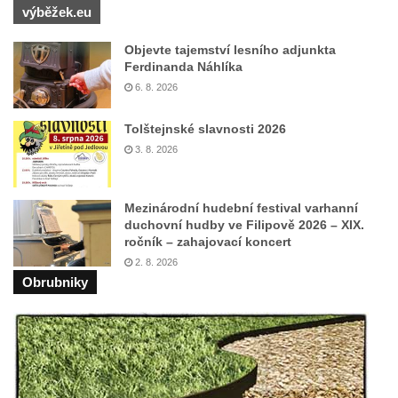
Zámek ve Sloupu v Čechách
výběžek.eu
Schmittův zámek Český Dub
Objevte tajemství lesního adjunkta
Starý zámek Český Dub
Ferdinanda Náhlíka
6. 8. 2026
Zámek Hrádek u Nechanic
Zámek Markvartice
Tolštejnské slavnosti 2026
Zámek Česká Kamenice
3. 8. 2026
Zámek Potštejn
Zámek Hořice
Mezinárodní hudební festival varhanní
duchovní hudby ve Filipově 2026 – XIX.
Zámek Maníkovice
ročník – zahajovací koncert
Zámek Lomnice nad Popelkou
2. 8. 2026
Obrubniky
Zámek Lipová
Zámek Ostrov
Zámek Bynovec
Zámek Nejdek
Zámek Daňkov