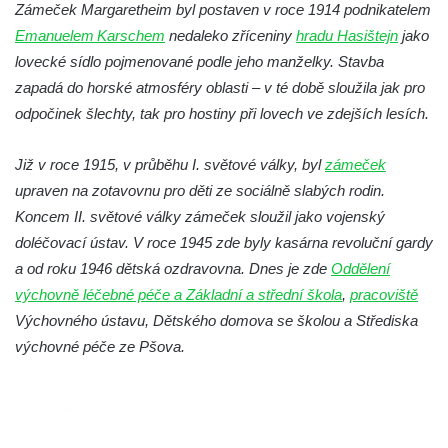
Zámeček Margaretheim byl postaven v roce 1914 podnikatelem
Dolní zámek Teplice nad Metují
Emanuelem Karschem
nedaleko zříceniny
hradu Hasištejn
jako
Zámek Teplice
lovecké sídlo pojmenované podle jeho manželky. Stavba
zapadá do horské atmosféry oblasti – v té době sloužila jak pro
Zámek Bílina
odpočinek šlechty, tak pro hostiny při lovech ve zdejších lesích.
Zámek Roztoky u Prahy
Zámek Nový Berštejn
Již v roce 1915, v průběhu I. světové války, byl
zámeček
Zámek Cítoliby
upraven na zotavovnu pro děti ze sociálně slabých rodin.
Zámek Blšany u Loun
Koncem II. světové války zámeček sloužil jako vojenský
doléčovací ústav. V roce 1945 zde byly kasárna revoluční gardy
Zámek Nový Hrad v Jimlíně
a od roku 1946 dětská ozdravovna. Dnes je zde
Oddělení
Zámek Velké Žernoseky
výchovně léčebné péče a Základní a střední škola
,
pracoviště
Zámek Libochovany
Výchovného ústavu, Dětského domova se školou a Střediska
Zámek Neuberk v Mělníku
výchovné péče ze Pšova.
Zámek Stvolínky
Červený dům v České Lípě
Zámek Janov