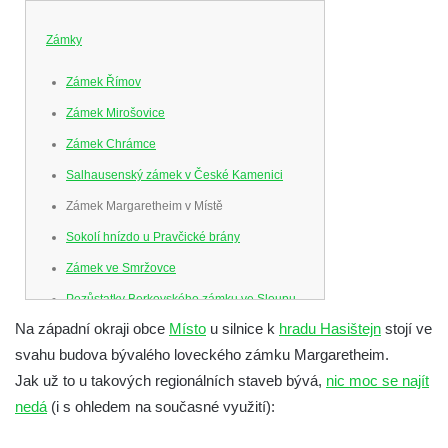
Zámky
Zámek Římov
Zámek Mirošovice
Zámek Chrámce
Salhausenský zámek v České Kamenici
Zámek Margaretheim v Místě
Sokolí hnízdo u Pravčické brány
Zámek ve Smržovce
Pozůstatky Berkovského zámku ve Sloupu
v Čechách
Na západní okraji obce
Místo
u silnice k
hradu Hasištejn
stojí ve
svahu budova bývalého loveckého zámku Margaretheim.
Letohrádek Ostrov
Jak už to u takových regionálních staveb bývá,
nic moc se najít
Horní zámek Teplice nad Metují
nedá
(i s ohledem na současné využití):
Zámek Bischofstein (Skála) v Teplicích nad
Metují