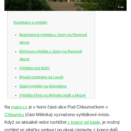
Rozhledny a vyhlídky
Bezejmenná vyhlídka u Jizery na Riegrově
stezce
Böhmova vyhlídka u Jizery na Riegrově
stezce
Vyhlídka pod Bořní
Bývalá rozhledna na Lovoši
Skalní vyhlídky na Kleinsteinu
Vyhlídka Fénix na Mlýnské cestě u Mezné
Vyhlídka na Caspersbergu u
Na
mapy.cz
je v horní části ulice Pod Chloumečkem v
starokatolického kostela Proměnění Páně
Chloumku
(část Mělníka) vyznačeno vyhlídkové místo.
ve Varnsdorfu
Když se aktuálně nelze rozhlížet
z kopce od kaple
, je možný
Vyhlídka u svatého Josefa v Zákupech
rozhled se silničky vedoucí po okraji zástavby z kopce dolů.