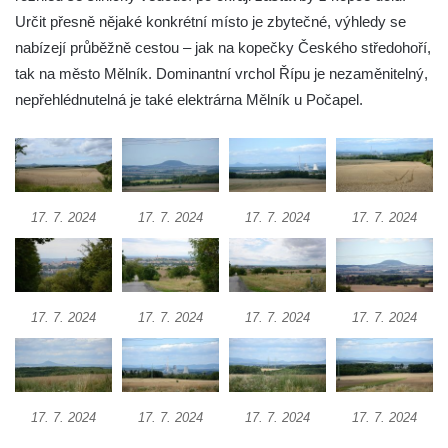
Určit přesně nějaké konkrétní místo je zbytečné, výhledy se
Ferdinandova vyhlídka u bývalého
nabízejí průběžně cestou – jak na kopečky Českého středohoří,
čedičového lomu v Zákupech
tak na město Mělník. Dominantní vrchol Řípu je nezaměnitelný,
Vyhlídka na konci Křížové cesty na
nepřehlédnutelná je také elektrárna Mělník u Počapel.
Křížovém vrchu ve Frýdlantu
Rozhledna Čáp v Adršpašsko-teplických
skalách
Vyhlídka pod Doubravskou horou v
17. 7. 2024
17. 7. 2024
17. 7. 2024
17. 7. 2024
Teplicích
Vyhlídka u Písečného vrchu v Teplicích
Rozhledna Letná v Teplicích
Vyhlídka Kaltenbergblick pod Weifbergem
17. 7. 2024
17. 7. 2024
17. 7. 2024
17. 7. 2024
Vyhlídka na vrchu Waitzdorfer Höhe u
Goßdorfu
Vyhlídka na vrchu Hankehübel u Goßdorfu
17. 7. 2024
17. 7. 2024
17. 7. 2024
17. 7. 2024
Rozhledna Maják u Strupčic