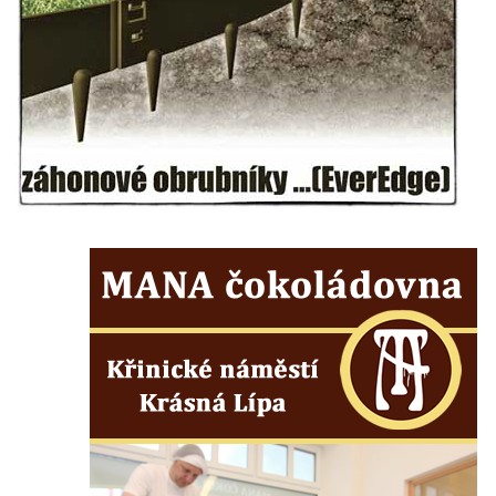
Vyhlídka pod Zlatým vrchem u Bečova nad
Teplou
Vyhlídka Radovič u Velké Bučiny u Velvar
Pozorovatelna pod vrchem Radovič u Velké
Bučiny u Velvar
Vyhlídka U Zámečku v Lovosicích
Vyhlídka Růženka
Kaňkovská vyhlídka
Rozhledna Bieleboh u Beiersdorfu
Věž krále Friedricha Augusta u Löbau
Rozhledna Velký Chlum
Rozhledna Funpark na Šibeníku v Mostě
Rozhledna Na Horách u Hrobců – Rohatců
Rozhledna Radejčín
Kratochvílova rozhledna v Roudnici nad