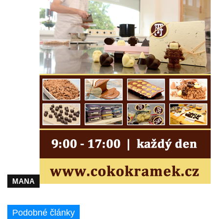
Labem
Rozhledna Luž (Aussichtsturm Lausche)
Vyhlídka Terezínka
Rozhledna Vrchbělá
Vyhlídka Triangl u Markvartic
Masarykova věž samostatnosti
Rozhledna Janov
Rozhledna Alainova věž
Rozhledna (vyhlídková věž) Kumburk
Rozhledna Na Čihadle
Střekovská vyhlídka
Víťova rozhledna
MANA
Rozhledna Vrchovina
Vyhlídková věž Dneboh
Podobné články
Rozhledna Valtenberg