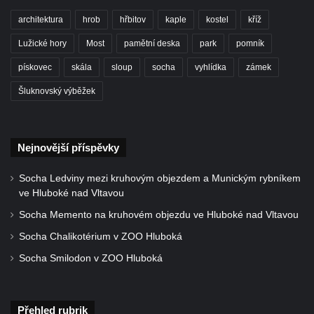
Rozhledna Ungerberg (Prinz-Georg-Turm)
architektura
hrob
hřbitov
kaple
kostel
kříž
Rozhledna Prinz-Friedrich-August-Turm
Lužické hory
Most
pamětní deska
park
pomník
Rozhledna na hradě Oybin
pískovec
skála
sloup
socha
vyhlídka
zámek
Frotzelova rozhledna u Ejmovy chaty na
Šluknovský výběžek
Stříbrníku
Vyhlídka Belvedér
Rozhledna na Skřivánčím vrchu u Málkova
Nejnovější příspěvky
Rozhledna Schlechteberg
Socha Ledviny mezi kruhovým objezdem a Munickým rybníkem
Rozhledna Tanečnice
ve Hluboké nad Vltavou
Rozhledna Weifberg
Socha Memento na kruhovém objezdu ve Hluboké nad Vltavou
Rozhledna Krásno (Schönfeld)
Socha Chalikotérium v ZOO Hluboká
Rozhledna Na Stráži (Sloup v Čechách)
Socha Smilodon v ZOO Hluboká
Rozhledna Diana v Karlových Varech
Rozhledna Vlčí hora
Přehled rubrik
Rozhledna Slovanka