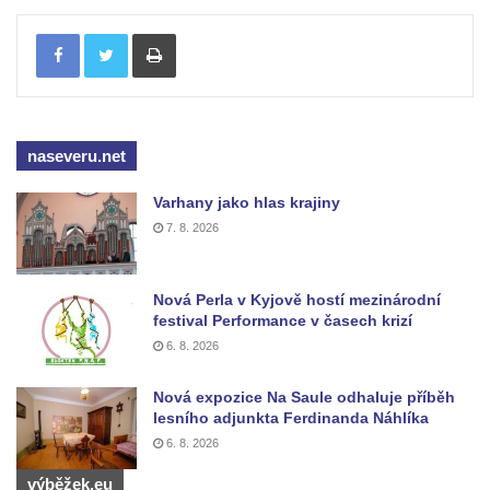
Vyhlídka u Perníkové stráže mezi Údolím
Tisknout
samoty a Údolím vzdechů
Vyhlídka v ulici Legionářů v Mělníku
Údajná vyhlídka u pomníku Hanse Kudlicha
v Nové Vsi-Teplicích
naseveru.net
Údajná vyhlídka pod Širokým vrchem
Varhany jako hlas krajiny
Boreč – vyhlídka k jihu
7. 8. 2026
Boreč – vyhlídka k východu
Vrázova vyhlídka v Mělníku
Nová Perla v Kyjově hostí mezinárodní
Vyhlídková věž archeoparku Na Jánu u
festival Performance v časech krizí
Netolic
6. 8. 2026
Vyhlídka Supí vrch
Nová expozice Na Saule odhaluje příběh
Vyhlídka Pod Schillerovou výšinou v
lesního adjunkta Ferdinanda Náhlíka
Krupce
6. 8. 2026
Vyhlídka u kaple v Jirchářích na Doksanské
výběžek.eu