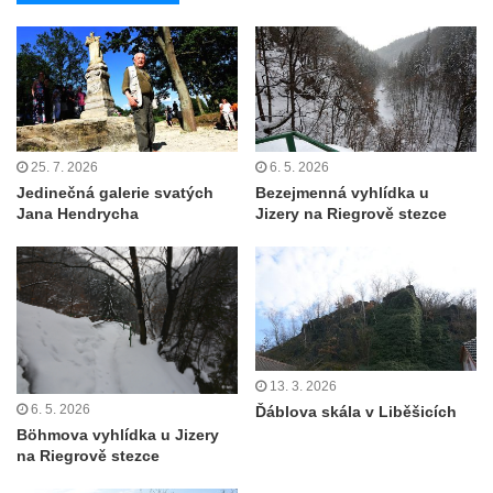
Rozhledna Špičák u České Lípy
Rozhledna Kaňk (Havířská bouda) u Kutné
Hory
Rozhledna Rumburak
Stezka korunami stromů – Krkonoše
25. 7. 2026
6. 5. 2026
Jedinečná galerie svatých
Bezejmenná vyhlídka u
Rozhledna Eliška (Stachelberg)
Jana Hendrycha
Jizery na Riegrově stezce
Rozhledna Bismarckturm v Neugersdorfu
Maják (a muzeum) Járy Cimrmana
Rozhledna Štěpánka
Rozhledna Vysoká v Tachově
Rozhledna Bohušův vrch u Plané
13. 3. 2026
Rozhledna Strážný vrch
6. 5. 2026
Ďáblova skála v Liběšicích
Böhmova vyhlídka u Jizery
Rozhledna Klínovec
na Riegrově stezce
Rozhledna Bučina