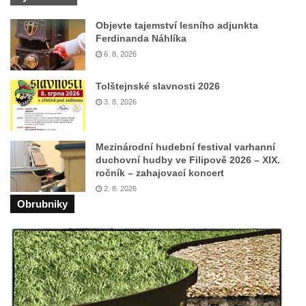
cestě
Objevte tajemství lesního adjunkta
Vyhlídka Harrachova skála
Ferdinanda Náhlíka
Rozhledna Stradonka
6. 8. 2026
Vyhlídka Korzovka pod Hvozdem
Tolštejnské slavnosti 2026
Vyhlídka Treppenstein u Jetřichovic
3. 8. 2026
Vyhlídka Taubenstein nad Křinicí u
Hinterhermsdorfu
Mezinárodní hudební festival varhanní
Vyhlídka Grenzplatte u Ostrovských skal
duchovní hudby ve Filipově 2026 – XIX.
Vyhlídka Signal nedaleko skály Katzfels u
ročník – zahajovací koncert
2. 8. 2026
Cunnersdorfu
Obrubniky
Vyhlídka Katzfels u Cunnersdorfu
Vyhlídka na západním okraji Slánské hory
ve Slaném
Vyhlídky na Slánské hoře ve Slaném
Labská vyhlídka v Hřensku