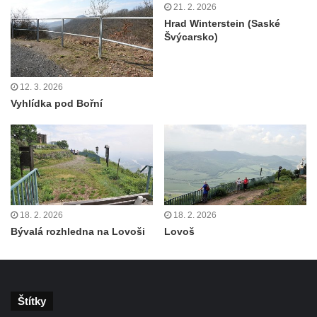
21. 2. 2026
Rozhledna Hamelika
Hrad Winterstein (Saské
Rozhledna Jeřabina
Švýcarsko)
Rozhledna Erbenova vyhlídka v Ústí nad
Labem
12. 3. 2026
Rozhledna Krudum
Vyhlídka pod Bořní
Czorneboh – polorozhledna
Rozhledna Blatenský vrch
Rozhledna Vochlice u Lubence
Rozhledna Strážný vrch u Merboltic
Rozhledna Kohout u Valkeřic
18. 2. 2026
18. 2. 2026
Rozhledna na Svatém vrchu v Kadani
Bývalá rozhledna na Lovoši
Lovoš
Hlavatice – vyhlídka nebo rozhledna…?
Cimrmanova nejnižší rozhledna na světě v
Nouzově
Štítky
Rozhledna Varhošť u Litoměřic