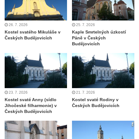
Bývalá kaple svatých Jana a Pavla v
Nemilkově
Kaple svatého Jana Nepomuckého v Lišnici
26. 7. 2026
25. 7. 2026
Kostel svatého Mikuláše v
Kaple Smrtelných úzkostí
Hřbitovní kaple v Chotyni
Českých Budějovicích
Páně v Českých
Kaple Čtrnácti svatých pomocníků v
Budějovicích
Grabštejně
Hřbitovní kaple v Hrádku nad Nisou
Müllerova hrobka v Hrádku nad Nisou
Márnice na hřbitově ve Sněžné
Kostel Panny Marie Sněžné ve Sněžné
23. 7. 2026
21. 7. 2026
Kaple Nejsvětější Trojice ve Sněžné
Kostel svaté Anny (sídlo
Kostel svaté Rodiny v
Jihočeské filharmonie) v
Českých Budějovicích
Hřbitovní kaple v Horním Podluží
Českých Budějovicích
Kostel svaté Máří Magdalény v Božanově
Hrobka rodiny Brass na hřbitově v Dolním
Podluží