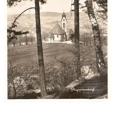
Kostel Nalezení svatého Kříže ve Frýdlantu
Kostel Krista Spasitele ve Frýdlantu
Kaple Getsemanské zahrady na křížové
cestě na Křížovém vrchu ve Frýdlantu
Kaple Božího hrobu na Křížové cestě na
Křížovém vrchu ve Frýdlantu
Poustevna na Křížové cestě na Křížovém
vrchu ve Frýdlantu
Kostel svatého Jakuba Většího v Sokolově
Kostel Nanebevzetí Panny Marie ve
Slunečné
Kostel Jména Panny Marie v Sepekově
Kostel svatých Petra a Pavla v Růžové
Kaple Stětí svatého Jana Křtitele v
Rumburku