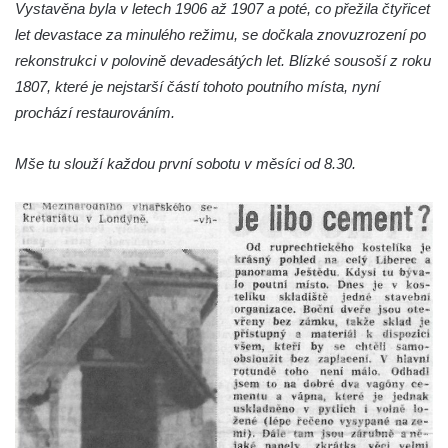
Vystavěna byla v letech 1906 až 1907 a poté, co přežila čtyřicet
Kostel svaté Máří Magdaleny u hradu
let devastace za minulého režimu, se dočkala znovuzrození po
Krasíkov
rekonstrukci v polovině devadesátých let. Blízké sousoší z roku
Kaple Olivetské hory pod věží kostela
1807, které je nejstarší částí tohoto poutního místa, nyní
svatého Michaela Archanděla v Bochově
prochází restaurováním.
Mildeova kaple pod Ortelem
Mše tu slouží každou první sobotu v měsíci od 8.30.
Kostel Zvěstování Panny Marie v Duchcově
Výklenková kaple v Teplické ulici u stadionu
v Duchcově
Evangelický kostel v Duchcově
Kostel svatých Petra a Pavla v Jeníkově
Kaple svaté Anny v Jeníkově
Kaple Panny Marie v Lahošti
Kaple svatého Jana Nepomuckého v
Lahošti
Kostel svatého Mikuláše v Mikulášovicích