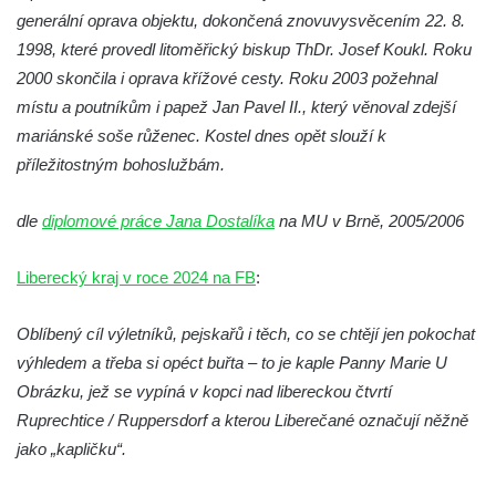
generální oprava objektu, dokončená znovuvysvěcením 22. 8.
Márnice na hřbitově v Lužici
1998, které provedl litoměřický biskup ThDr. Josef Koukl. Roku
Kostel svatého Martina v Kozlech
2000 skončila i oprava křížové cesty. Roku 2003 požehnal
Márnice na hřbitově v Kozlech
místu a poutníkům i papež Jan Pavel II., který věnoval zdejší
Vesnický kostel v Reinhardtsdorfu
mariánské soše růženec. Kostel dnes opět slouží k
Kaple v Oparnu
příležitostným bohoslužbám.
Protestantský (evangelicko-luterský) kostel
dle
diplomové práce Jana Dostalíka
Crostau
na MU v Brně, 2005/2006
Kaple Nanebevstoupení Panny Marie ve
Liberecký kraj v roce 2024 na FB
:
Svitavě
Výklenková kaple Piety ve Svojkově
Oblíbený cíl výletníků, pejskařů i těch, co se chtějí jen pokochat
Kostel Nejsvětější Trojice ve Velenicích
výhledem a třeba si opéct buřta – to je kaple Panny Marie U
Kostel svatého Vavřince v Okounově
Obrázku, jež se vypíná v kopci nad libereckou čtvrtí
Ruprechtice / Ruppersdorf a kterou Liberečané označují něžně
Kostel svatých Petra a Pavla v Semilech
jako „kapličku“.
Kostel Nanebevzetí Panny Marie (St. Mariä
Himmelfahrt) v Schirgiswalde