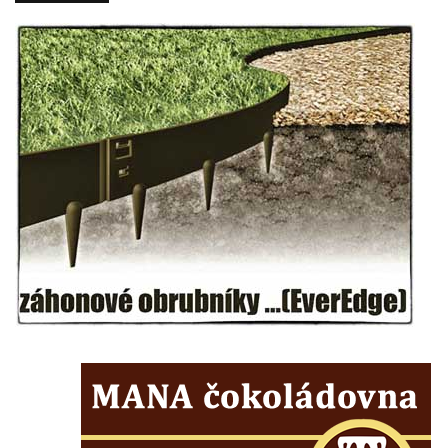
Kostel Nanebevzetí Panny Marie v Opočně
Kostel svaté Barbory v Otvicích
Kostel svatého archanděla Michaela ve
Všestudech
Kostel svatého Václava ve Strupčicích
Kaple v Michalovicích
Kostel svatého Mikuláše ve Velkých
Žernosekách
Kaple svatého Urbana ve Velkých
Žernosekách
Kaple svatého Huberta u hradiště Hrádek u
Libochovan
Kostel Narození Panny Marie v
Libochovanech
Márnice u kostel svatého Jana
Nepomuckého ve Starých Křečanech