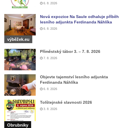
6. 8. 2026
Kaple západně od Veltěž u silnice do
Černčic
Nová expozice Na Saule odhaluje příběh
Kaple Panny Marie Růžencové na návsi v
lesního adjunkta Ferdinanda Náhlíka
Konětopech
6. 8. 2026
Výklenková kaple u silnice jižně od Hřivic
výběžek.eu
Kostel svatého Jakuba ve Hřivicích
Příměstský tábor 3. – 7. 8. 2026
Kaple svatého Vavřince na návsi v
7. 8. 2026
Touchovicích
Kaple u polní cesty východně od zámku v
Objevte tajemství lesního adjunkta
Jimlíně
Ferdinanda Náhlíka
Kaple svatého Rocha na zvířecím hřbitově v
6. 8. 2026
Jimlíně
Tolštejnské slavnosti 2026
Kaple v zahradě domu čp. 55 v Jimlíně
3. 8. 2026
Kaple svatého Josefa v Jimlíně
Márnice na hřbitově v Opočně u Loun
Obrubniky