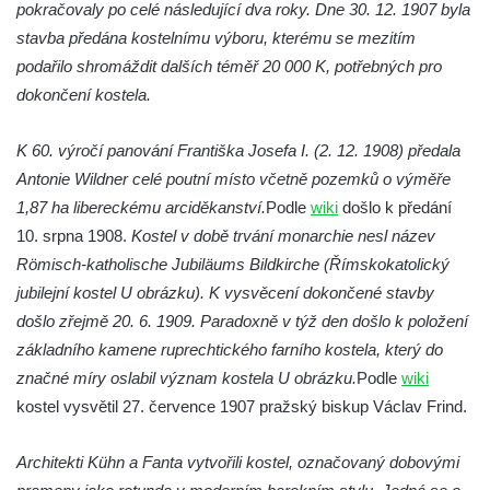
pokračovaly po celé následující dva roky. Dne 30. 12. 1907 byla
Kaple v Horním Třeboníně
stavba předána kostelnímu výboru, kterému se mezitím
Kaple Panny Marie v Horním Třeboníně
podařilo shromáždit dalších téměř 20 000 K, potřebných pro
Kaple mezi Dolním Třebonínem a Horním
dokončení kostela.
Třebonínem
K 60. výročí panování Františka Josefa I. (2. 12. 1908) předala
Kaple v severní části Dolního Třebonína
Antonie Wildner celé poutní místo včetně pozemků o výměře
Márnice na hřbitově v Rybniště
1,87 ha libereckému arciděkanství.
Podle
wiki
došlo k předání
Kaple u kostela svatého Jiljí v Lužci nad
10. srpna 1908.
Kostel v době trvání monarchie nesl název
Vltavou
Römisch-katholische Jubiläums Bildkirche (Římskokatolický
Kostel svatého Jiljí v Lužci nad Vltavou
jubilejní kostel U obrázku). K vysvěcení dokončené stavby
Kaple Božího těla na hřbitově v Hostíně u
došlo zřejmě 20. 6. 1909. Paradoxně v týž den došlo k položení
Vojkovic
základního kamene ruprechtického farního kostela, který do
značné míry oslabil význam kostela U obrázku.
Kostel Nanebevzetí Panny Marie v Hostíně
Podle
wiki
kostel vysvětil 27. července 1907 pražský biskup Václav Frind.
u Vojkovic
Kaple svatého Bartoloměje v Bukolu
Architekti Kühn a Fanta vytvořili kostel, označovaný dobovými
Hřbitovní kaple na hřbitově v Lužci nad