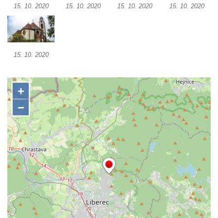
15. 10. 2020
15. 10. 2020
15. 10. 2020
15. 10. 2020
Šumburku nad Desnou – Tanvaldu
Hřbitovní kaple v Šumburku nad Desnou –
Tanvaldu
Kostel svatého Františka z Assisi v Tanvaldu
15. 10. 2020
Riedlova hrobka v Desné
Kaple svaté Alžběty Durynské v Dolních
Křečanech
Márnice nového hřbitova ve Starých
Křečanech
Bývalá márnice u hřbitova v Dubé
Kostel Nalezení svatého Kříže v Dubé
Kostel Nanebevzetí Panny Marie v
Úněticích
Kostel svatého Klementa v Levém Hradci
Kostel Wang (Karpacz – Bierutowice,