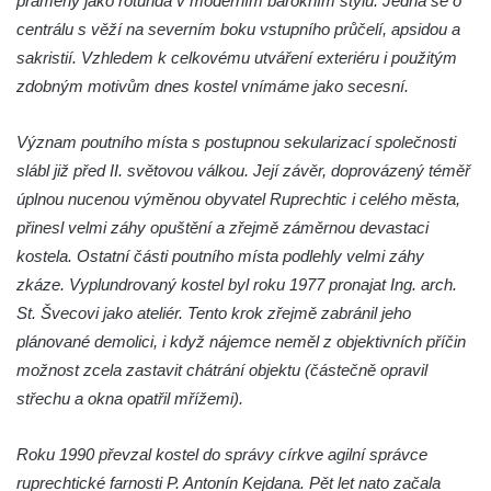
prameny jako rotunda v moderním barokním stylu. Jedná se o
Vltavou
centrálu s věží na severním boku vstupního průčelí, apsidou a
Márnice na hřbitově v Lužci nad Vltavou
sakristií. Vzhledem k celkovému utváření exteriéru i použitým
Márnice na hřbitově v Hrobčicích
zdobným motivům dnes kostel vnímáme jako secesní.
Kostel svatého Havla na hřbitově v
Význam poutního místa s postupnou sekularizací společnosti
Hrobčicích
slábl již před II. světovou válkou. Její závěr, doprovázený téměř
Kaple svatého Vavřince v Mirošovicích
úplnou nucenou výměnou obyvatel Ruprechtic i celého města,
Márnice na hřbitově v Račicích
přinesl velmi záhy opuštění a zřejmě záměrnou devastaci
Márnice na hřbitově v Dobříni
kostela. Ostatní části poutního místa podlehly velmi záhy
Kaple v Bezděkově
zkáze. Vyplundrovaný kostel byl roku 1977 pronajat Ing. arch.
St. Švecovi jako ateliér. Tento krok zřejmě zabránil jeho
Kaple Nejsvětější Trojice v centru Liběšic
plánované demolici, i když nájemce neměl z objektivních příčin
Výklenková kaple na rozcestí na jižním
možnost zcela zastavit chátrání objektu (částečně opravil
okraji Liběšic
střechu a okna opatřil mřížemi).
Kostel svaté Kateřiny v Chouči
Kaple svatého Blažeje východně od Lužice
Roku 1990 převzal kostel do správy církve agilní správce
Kostel svatého Augustina v Lužici
ruprechtické farnosti P. Antonín Kejdana. Pět let nato začala