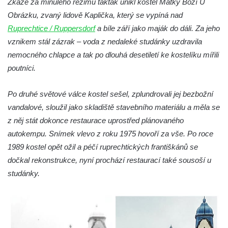
Zkáze za minulého režimu taktak unikl kostel Matky Boží U
Krásné u Pěnčína
Obrázku, zvaný lidově Kaplička, který se vypíná nad
Kostel svatého Josefa v Krásné u Pěnčína
Ruprechtice / Ruppersdorf
a bíle září jako maják do dáli. Za jeho
vznikem stál zázrak – voda z nedaleké studánky uzdravila
Kostel Panny Marie Pomocné s Ivanitskou
nemocného chlapce a tak po dlouhá desetiletí ke kostelíku mířili
poustevnou v Teplicích nad Metují
poutníci.
Hřbitovní kaple/márnice na hřbitově v
Teplicích nad Metují
Po druhé světové válce kostel sešel, zplundrovali jej bezbožní
Kostel svatého Vavřince v Teplicích nad
vandalové, sloužil jako skladiště stavebního materiálu a měla se
Metují
z něj stát dokonce restaurace uprostřed plánovaného
Hrobová kaple Johanna Nitsche na
autokempu. Snímek vlevo z roku 1975 hovoří za vše. Po roce
hřbitově na Vlčí Hoře
1989 kostel opět ožil a péčí ruprechtických františkánů se
Kaple Panny Marie Karmelské na Vlčí Hoře
dočkal rekonstrukce, nyní prochází restaurací také sousoší u
studánky.
Kostel svatého Bartoloměje v Teplicích
Kostel svatého Jana Křtitele na Zámeckém
náměstí v Teplicích
Chrám Povýšení svatého Kříže na