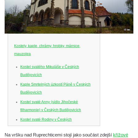
Kostely, kaple, chrámy, hrobky, márnice,
mauzolea
Kostel svatého Mikuláše v Českých
Budějovicích
Kaple Smrtelných úzkostí Páně v Českých
Budějovicích
Kostel svaté Anny (sídlo Jihočeské
filharmonie) v Českých Budějovicích
Kostel svaté Rodiny v Českých
Budějovicích
Na vršku nad Ruprechticemi stojí jako součást zdejší
křížové
Kostel Obětování Panny Marie u kláštera