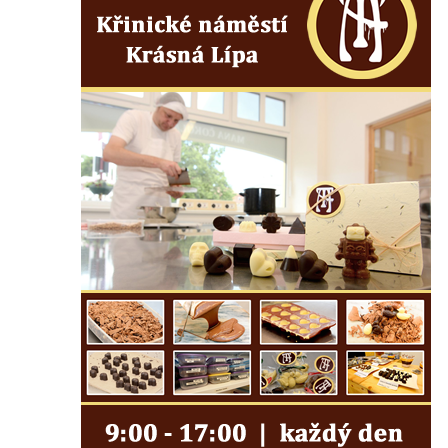
Kostel svatého Jana Nepomuckého ve
Starých Křečanech
Kostel svatého Václava v Srbské Kamenici
Kostel svatého Kryštofa v Kryštofově Údolí
Hrobka rodiny Havlovy na hřbitově v
Chloumku v Mělníku
Kostel Nejsvětější Trojice na hřbitově v
Chloumku v Mělníku
Kaple svatého Jana Nepomuckého na
Chloumečku v Mělníku
Hřbitovní kaple v Trávníku
Hřbitovní kaple ve Svoru
Kaple na rozcestí v jižní části Budyně nad
Ohří
Kaple v centru Roudníčku