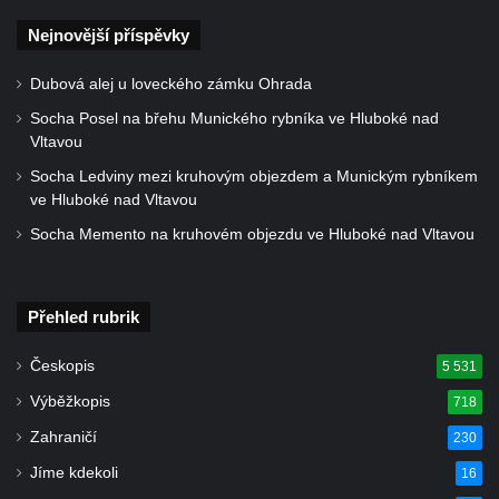
Kamenickém Šenově
Nejnovější příspěvky
Kostel svatého Jiří v Jiříkově
Kostel svatého Jiří ve Chřibské
Dubová alej u loveckého zámku Ohrada
Kostel svatého Františka z Assisi na
Socha Posel na břehu Munického rybníka ve Hluboké nad
Studánce
Vltavou
Kostel svaté Kateřiny Alexandrijské
Socha Ledviny mezi kruhovým objezdem a Munickým rybníkem
ve Hluboké nad Vltavou
(Sienské) v Dolním Podluží
Socha Memento na kruhovém objezdu ve Hluboké nad Vltavou
Kostel svatého Jiří v Horním Slavkově
Kaple Božího Těla u kostela svatého Jiří v
Horním Slavkově
Přehled rubrik
Kostel svatého Jana Nepomuckého ve
Hřensku
Českopis
5 531
Hřbitovní kaple Ignaze Clara ve Hřensku
Výběžkopis
718
Kostel Nanebevzetí Panny Marie v Novém
Zahraničí
230
Boru
Jíme kdekoli
16
Výklenková kaple v severní části Petrovic