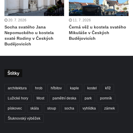
Kostel svatého Bartoloměje ve Velkém
Šenově
20. 7. 2026
11. 7. 2026
Kaple Anděla Strážce na Valdeku
Socha svatého Jana
Černá věž u kostela svatého
Hřbitovní kaple v Lipové
Nepomuckého u kostela
Mikuláše v Českých
svaté Rodiny v Českých
Budějovicích
Márnice na bývalém hřbitově u kostela
Budějovicích
svatých Šimona a Judy v Lipové u Šluknova
Hřbitovní kaple v Lobendavě
Kostel Navštívení Panny Marie v
Štítky
Lobendavě
Márnice na bývalém hřbitově u kostela
architektura
hrob
hřbitov
kaple
kostel
kříž
Navštívení Panny Marie v Lobendavě
Lužické hory
Most
pamětní deska
park
pomník
Kaple svaté Anny na Anenském vrchu u
Lobendavy
pískovec
skála
sloup
socha
vyhlídka
zámek
Kostel svaté Máří Magdalény v Krásné Lípě
Šluknovský výběžek
Kostel Narození svatého Jana Křtitele v