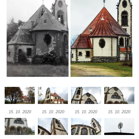
Zámeckém náměstí v Teplicích
Výklenková kaple u vodojemu v severní
části Kozel
Kaple u kostela svatého Jakuba Většího
(Staršího) u Lahovic
Kostel svatého Jakuba Většího (Staršího) u
Lahovic
Kostel svatých Petra a Pavla v Želkovicích
Kaple Panny Marie Bolestné v Benešově
nad Ploučnicí
Kostel Narození Panny Marie v Benešově
nad Ploučnicí
Hrobová kaple Mattauschů na hřbitově v
15. 10. 2020
15. 10. 2020
15. 10. 2020
15. 10. 2020
Benešově nad Ploučnicí
Kostel svaté Anny v Tisé
Hrobka rodiny Rohn na hřbitově v