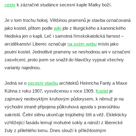
cesty
k zázračné studánce secesní kaple Matky boží.
dominikánů v Českých Budějovicích
Kostel Všech svatých v Kamenném Újezdě
Je v tom trochu hokej. Většinou pramenů je stavba označovaná
Kaple na křižovatce ulic Budějovická a
jako kostel, přitom podle
wiki
jde z liturgického a kanonického
Dělnická v Kamenném Újezdě
hlediska jen o kapli. Leč i samotná římskokatolická farnost –
Bývalý kostel svatých Filipa a Jakuba na
arciděkanství Liberec označuje
na svém webu
místo jako
náměstí J. V. Kamarýta ve Velešíně
poutní kostel. Jednotlivé prameny se neshodnou ani v označení
zasvěcení, proto jsem se snažil do hlavičky vypsat všechny
Kaple na hřbitově ve Velešíně
varianty najednou.
Márnice na hřbitově ve Velešíně
Kostel svatého Václava ve Velešíně
Jedná se o
secesní stavbu
architektů Heinricha Fanty a Maxe
Poutní areál Římov
Kühna z roku 1907, vysvěcenou v roce 1909.
Kostel
je
Kostel svatého Ducha v poutním areálu
zajímavý neobvyklým kruhovým půdorysem, k němuž je na
Římov
východní straně připojena půlkruhová apsida s pravoúhlou
sakristií. Čelní stěnu ukončuje trojúhelný štít a věž. Eklekticky
Křížová cesta Římov – XXV. kaple – Boží
vzhlížející fasádu lemují mohutné sokly a nároží z liberecké
hrob
žuly z přilehlého lomu. Dnes slouží k příležitostným
Křížová cesta Římov – XXIV. kaple – Pieta