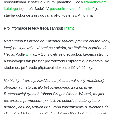
bohoslužbám. Kostel je kulturní památkou, leč v
Památkovém
Křížová cesta Římov – XXIII. kaple –
katalogu
je jen pár řádků. V
původním evidenčním listě
je
Kalvárie
stavba dokonce zaevidována jako kostel sv. Antonína.
Křížová cesta Římov – XXII. kaple – Šimon
Cyrénský pomáhá Ježíši nést kříž
Pro informace je tedy třeba sáhnout
jinam
:
Křížová cesta Římov – XXI. kaple –
Nad cestou z Liberce do Kateřinek vyvěral pramen chutné vody,
Popravní brána
který poskytoval osvěžení poutníkům, směřujícím zejména do
Křížová cesta Římov – XX. kaple – Svatá
Hejnic.
Podle
wiki
už v 15. století se dřevorubci, kácející stromy
Veronika potkává Ježíše a utírá mu do své
a získávající tak prostor pro založení Ruprechtic, osvěžovali ve
roušky pot z tváře
studánce, jejíž vodě připisovali dokonce léčivé účinky
.
Křížová cesta Římov – XIX. kaple – Kristus
kříž nesoucí potkává Pannu Marii
Na blízký strom byl zavěšen na plechu malovaný mariánský
Křížová cesta Římov – XVIII. kaple – Na
obrázek a místo začalo být označováno za zázračné.
Ježíše vložen kříž
Ruprechtický rychtář Johann Gregor Wöber (Weber), majitel
Křížová cesta Římov – XVII. kaple – Velký
pozemku s pramenem, přislíbil, že pokud ho voda vyléčí z
Pilát
nemoci, dá u něj vztyčit kříž. Voda zaúčinkovala a rychtář svůj
slib splnil: kříž nechal proti původnímu slibu doplnit postavami
Křížová cesta Římov – XVI. kaple – U