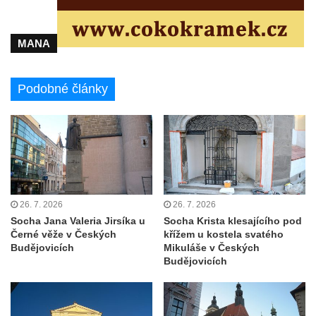
Kaple u domu čp. 51 v Roudníčku
Kaple v Brníkově
MANA
Kostel svatého Floriána v Podbradci
Kaple na západním okraji Ředhoště
Podobné články
Kostel svatého Jiljí v Ředhošti
Kaple severně od Ředhoště
Kostel Nanebevzetí Panny Marie v Horním
Jiřetíně
Kostel Nanebevzetí Panny Marie v
Postoloprtech
26. 7. 2026
26. 7. 2026
Socha Jana Valeria Jirsíka u
Socha Krista klesajícího pod
Hřbitovní kaple v Postoloprtech
Černé věže v Českých
křížem u kostela svatého
Kostel svatého Jana Evangelisty v Malém
Budějovicích
Mikuláše v Českých
Budějovicích
Březně
Kaple svatého Antonína Paduánského na
návsi ve Vysokém Březně