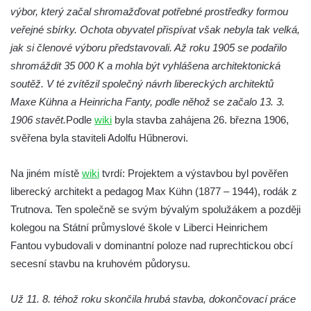
Křížová cesta Římov – VIII. kaple – Kristus
výbor, který začal shromažďovat potřebné prostředky formou
svázán a ze zahrady vyhnán
veřejné sbírky. Ochota obyvatel přispívat však nebyla tak velká,
Křížová cesta Římov – VII. kaple – Políbení
jak si členové výboru představovali. Až roku 1905 se podařilo
Jidášovo
shromáždit 35 000 K a mohla být vyhlášena architektonická
soutěž. V té zvítězil společný návrh libereckých architektů
Křížová cesta Římov – VI. kaple – Olivetská
Maxe Kühna a Heinricha Fanty, podle něhož se začalo 13. 3.
hora (Getsemanská zahrada)
1906 stavět.
Podle
wiki
byla stavba zahájena 26. března 1906,
Křížová cesta Římov – V. kaple – Smutná
svěřena byla staviteli Adolfu Hűbnerovi.
duše
Křížová cesta Římov – IV. kaple – Pustá ves
Na jiném místě
wiki
tvrdí: Projektem a výstavbou byl pověřen
Křížová cesta Římov – III. kaple – Stádní
liberecký architekt a pedagog Max Kühn (1877 – 1944), rodák z
brána
Trutnova. Ten společně se svým bývalým spolužákem a později
Křížová cesta Římov – II. kaple – Poslední
kolegou na Státní průmyslové škole v Liberci Heinrichem
večeře Páně
Fantou vybudovali v dominantní poloze nad ruprechtickou obcí
secesní stavbu na kruhovém půdorysu.
Křížová cesta Římov – I. kaple – Loučení
Ježíše s Pannou Marií
Už 11. 8. téhož roku skončila hrubá stavba, dokončovací práce
Márnice na hřbitově v Římově