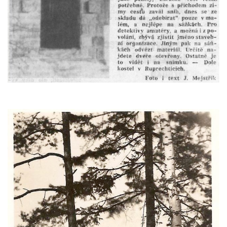
Kaple Tří otců v Mikulášovicích
Kaple Matky Boží v Mikulášovicích
Kaple Andělů strážných (Fürleova kaple) v
Mikulášovicích
Balzerova kaple v Mikulášovicích
Kostel svatého Václava ve Šluknově
Kostel svatého Mikuláše v Třebušíně
Klášterní kostel svatého Františka z Assisi v
Zákupech
Kaple svatého Josefa u Zákup
Kostel svatých Fabiána a Šebestiána v
Zákupech
Kostel svatého Havla v Kuřívodech
Kaple Krista v žaláři u kostela Nalezení
svatého Kříže ve Frýdlantu