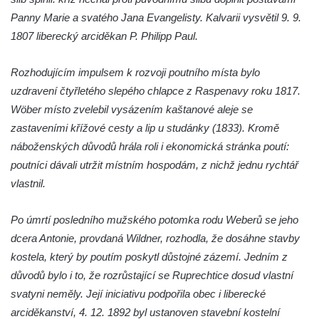
Panny Marie a svatého Jana Evangelisty. Kalvarii vysvětil 9. 9.
Herodesa
1807 liberecký arciděkan P. Philipp Paul.
Křížová cesta Římov – XV. kaple – Malý
Pilát
Rozhodujícím impulsem k rozvoji poutního místa bylo
Křížová cesta Římov – XIV. kaple – U
uzdravení čtyřletého slepého chlapce z Raspenavy roku 1817.
Kaifáše (U Děvečky)
Wöber místo zvelebil vysázením kaštanové aleje se
Křížová cesta Římov – XIII. kaple – U
zastaveními křížové cesty a lip u studánky (1833). Kromě
Annáše (U Kaifáše)
náboženských důvodů hrála roli i ekonomická stránka poutí:
Křížová cesta Římov – XII. kaple – Vodní
poutníci dávali utržit místním hospodám, z nichž jednu rychtář
brána
vlastnil.
Křížová cesta Římov – XI. kaple – Ježíš
Po úmrtí posledního mužského potomka rodu Weberů se jeho
haněn a tupen
dcera Antonie, provdaná Wildner, rozhodla, že dosáhne stavby
Křížová cesta Římov – X. kaple – U
kostela, který by poutím poskytl důstojné zázemí. Jedním z
Cedronu
důvodů bylo i to, že rozrůstající se Ruprechtice dosud vlastní
Křížová cesta Římov – IX. kaple – U
svatyni neměly. Její iniciativu podpořila obec i liberecké
chromého žida
arciděkanství, 4. 12. 1892 byl ustanoven stavební kostelní