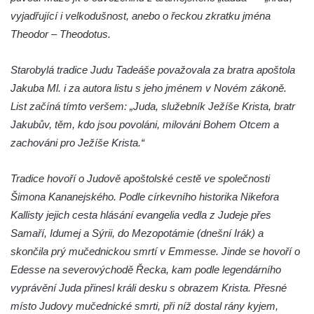
Pomník Vojtěcha Adalberta Lanny v parku
vyjadřující i velkodušnost, anebo o řeckou zkratku jména
Na Sadech v Českých Budějovicích
Theodor – Theodotus.
Pomník Přemysla Otakara II. v parku Na
Sadech v Českých Budějovicích
Starobylá tradice Judu Tadeáše považovala za bratra apoštola
Socha Mateřství v parku Na Sadech v
Jakuba Ml. i za autora listu s jeho jménem v Novém zákoně.
Českých Budějovicích
List začíná tímto veršem: „Juda, služebník Ježíše Krista, bratr
Památník Otokara Mokrého v parku Na
Jakubův, těm, kdo jsou povoláni, milováni Bohem Otcem a
Sadech v Českých Budějovicích
zachováni pro Ježíše Krista.“
Poslední dochovaný tramvajový sloup na
Tradice hovoří o Judově apoštolské cestě ve společnosti
Pražské třídě v Českých Budějovicích
Šimona Kananejského. Podle církevního historika Nikefora
Socha Civilizovaní na Husově třídě v
Kallisty jejich cesta hlásání evangelia vedla z Judeje přes
Českých Budějovicích
Samaří, Idumej a Sýrii, do Mezopotámie (dnešní Irák) a
Socha svatého Jana Nepomuckého Na
skončila prý mučednickou smrtí v Emmesse. Jinde se hovoří o
Sadech u Mlýnské stoky v Českých
Edesse na severovýchodě Řecka, kam podle legendárního
Budějovicích
vyprávění Juda přinesl králi desku s obrazem Krista. Přesné
Sochy brouků u Mlýnské stoky v Českých
místo Judovy mučednické smrti, při níž dostal rány kyjem,