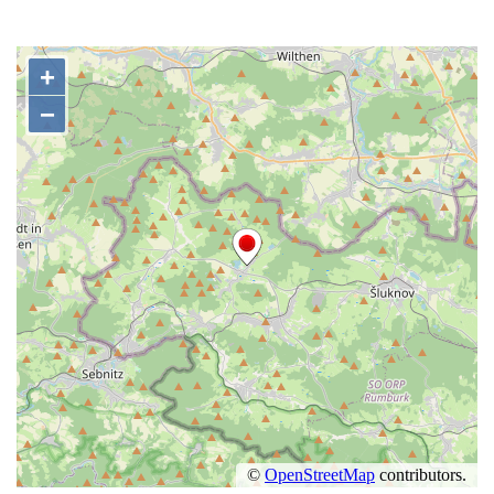
Českých Budějovicích
Socha svatého Václava u pramene v
Semilech
Pamětní deska Tomáše Garrigue Masaryka
na radnici v Českých Budějovicích
Pamětní deska na biskupské rezidenci v
Českých Budějovicích
Pamětní deska Josefa Hloucha na
biskupské rezidenci v Českých
Budějovicích
Socha žáby u rybníčku na Náměstí v
Kamenném Újezdě
Pamětní kámen družebních obcí Kamenný
Újezd a Krauchthal v parku na Náměstí v
Kamenném Újezdě
Socha na náměstí J. V. Kamarýta ve