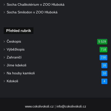
Zvěstování Panny Marie v Duchcově
Socha Chalikotérium v ZOO Hluboká
Socha svatého Prokopa u kostela
Socha Smilodon v ZOO Hluboká
Zvěstování Panny Marie v Duchcově
Socha Hoch vytahující si trn z paty v Knížecí
Přehled rubrik
zahradě v zámeckém parku v Duchcově
Socha Niké v Knížecí zahradě v zámeckém
Českopis
5 529
parku v Duchcově
Výběžkopis
718
Socha Walthera von der Vogelweide v
Zahraničí
230
Duchcově
Jíme kdekoli
16
Busta Bedřicha Smetany v sadech B.
Smetany v Duchcově
Na houby kamkoli
10
Busta Ludwiga van Beethovena v sadech
Kdokoli
4
B. Smetany v Duchcově
Pomník neznámého účelu v sadech Boženy
Němcové v Duchcově
www.cokolivokoli.cz
|
info@cokolivokoli.cz
Památník Johanna Wolfganga Goetha u