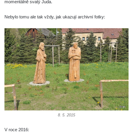
momentálně svatý Juda.
Socha Medvěd jeskynní v ZOO Hluboká
Nebylo tomu ale tak vždy, jak ukazují archivní fotky:
Socha Mamutí lebka v ZOO Hluboká
Socha Mamut srstnatý v ZOO Hluboká
Socha Orel v ZOO Hluboká
Socha Vydry si hrají v ZOO Hluboká
Socha Přátelství v ZOO Hluboká
Socha Matka příroda v ZOO Hluboká
Socha Lišky v ZOO Hluboká
Socha Kudlanka v ZOO Hluboká
Socha Vlčice s mládětem v ZOO Hluboká
Socha Rys číhající na srnu v ZOO Hluboká
Socha Orlice v ZOO Hluboká
8. 5. 2015
Socha Tygr v ZOO Hluboká
Socha Želva v ZOO Hluboká
V roce 2016: