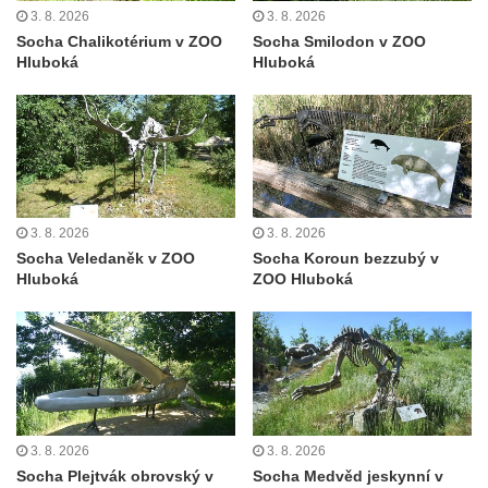
3. 8. 2026
3. 8. 2026
a svatého Jana Nepomuckého východně
Socha Chalikotérium v ZOO
Socha Smilodon v ZOO
od Mezné
Hluboká
Hluboká
Socha vodníka na trase naučné stezky v
Srbské Kamenici
Podstavec v zámecké zahradě v Duchcově
Sousoší dětí u obecního úřadu v Janově
Socha Andromedé u pavilonu Reinerovy
3. 8. 2026
3. 8. 2026
fresky v Duchcově
Socha Veledaněk v ZOO
Socha Koroun bezzubý v
Socha Amfitrité u pavilonu Reinerovy fresky
Hluboká
ZOO Hluboká
v Duchcově
Socha Flóry u pavilonu Reinerovy fresky v
Duchcově
Socha Afrodité u pavilonu Reinerovy fresky
v Duchcově
3. 8. 2026
3. 8. 2026
Pamětní kámen rybníka Barbory v
Socha Plejtvák obrovský v
Socha Medvěd jeskynní v