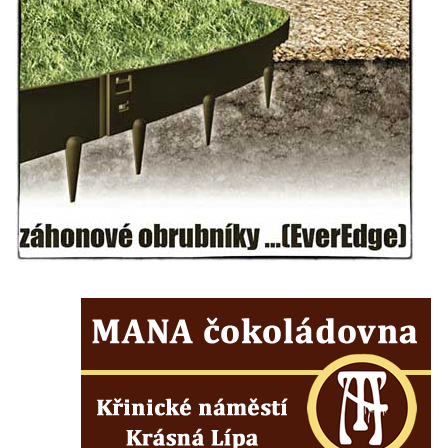
Socha Dívka s mušlí v ZOO Leipzig
Socha Tygr v ZOO Leipzig
Socha Atlet v ZOO Leipzig
Socha Marabu v ZOO Leipzig
Busta Karla Maxe Schneidera v ZOO
Leipzig
Socha Iásón v ZOO Leipzig
Socha Mladý slon v ZOO Leipzig
Socha Býk v ZOO Dresden
Socha Uprchlý otrok bojuje s divokým psem
v ZOO Dresden
Socha krokodýla v ZOO Dresden
Socha slona v ZOO Dresden
Socha Faun s medvíďaty v ZOO Dresden
Socha divokého prasete před vstupem do