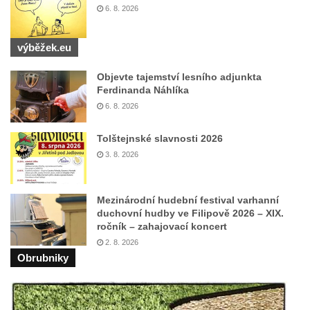
6. 8. 2026
Pamětní deska Johanna Neumanna
severně od Tokáně
výběžek.eu
Obrázek svatého Huberta na buku svatého
Huberta
Objevte tajemství lesního adjunkta
Ferdinanda Náhlíka
Obrázek svatého Jakuba na skále u cesty
6. 8. 2026
východně od Srbské Kamenice
Busta Jana Amose Komenského na domě
Tolštejnské slavnosti 2026
čp. 37 v Račicích
3. 8. 2026
Socha ležícího koně v Sadech
Československé armády v Teplicích
Mezinárodní hudební festival varhanní
Socha Medvídě v Tierpark Chemnitz
duchovní hudby ve Filipově 2026 – XIX.
ročník – zahajovací koncert
Sochy Ležící žena v Tierpark Chemnitz
2. 8. 2026
Sochy Ptáci v Tierpark Chemnitz
Obrubniky
Socha Skupina jeřábů v Tierpark Chemnitz
Socha Panter v ZOO Leipzig