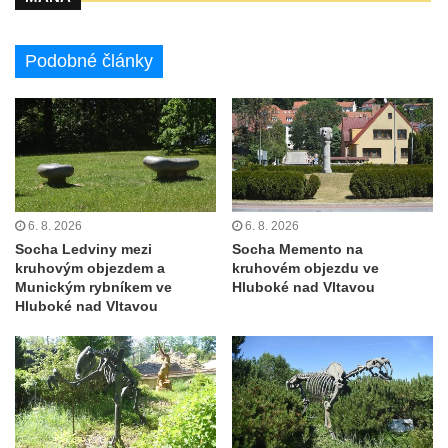
Račicích
Povodňový sloup II. v Dobříni
Podobné články
Povodňový sloup I. v Dobříni
Pamětní kámen vodního díla Josefův Důl
Socha svatého Floriána na domě čp. 3 v
Oparnu
Socha svaté Anny u domu čp. 3 v Oparnu
6. 8. 2026
6. 8. 2026
Lavička Václava Havla v Pardubicích
Socha Ledviny mezi
Socha Memento na
Lavička Václava Havla v Novém Boru
kruhovým objezdem a
kruhovém objezdu ve
Munickým rybníkem ve
Hluboké nad Vltavou
Lavička Václava Havla v Krásné Lípě
Hluboké nad Vltavou
Upoutávka JduHřebenovkou u parkoviště
na Mezní Louce
Kamenný obelisk na vyhlídce u Pravčické
brány
Sousoší svatého Václava, svatého Floriána