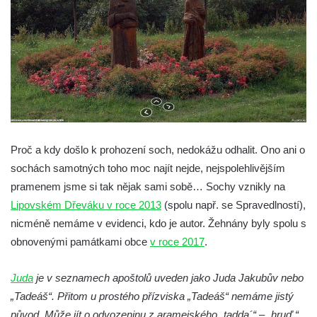
čp. 69/1 v Českých Budějovicích
Socha Jana Valeria Jirsíka u Černé věže v
Českých Budějovicích
Socha Krista klesajícího pod křížem u
kostela svatého Mikuláše v Českých
Budějovicích
Socha svatého Jana Nepomuckého u
Proč a kdy došlo k prohození soch, nedokážu odhalit. Ono ani o
kostela svaté Rodiny v Českých
sochách samotných toho moc najít nejde, nejspolehlivějším
Budějovicích
pramenem jsme si tak nějak sami sobě… Sochy vznikly na
Socha S tebou v parku na Senovážném
Lipovském Dřeváku v roce 2013
(spolu např. se Spravedlností),
náměstí v Českých Budějovicích
nicméně nemáme v evidenci, kdo je autor. Žehnány byly spolu s
Socha Tornádo v parku na Senovážném
obnovenými památkami obce
v roce 2017
.
náměstí v Českých Budějovicích
Juda
je v seznamech apoštolů uveden jako Juda Jakubův nebo
Sousoší Humanoidi na Lannově třídě v
„Tadeáš“. Přitom u prostého přízviska „Tadeáš“ nemáme jistý
Českých Budějovicích
původ. Může jít o odvozeninu z aramejského „tadda´“ – „hruď,“