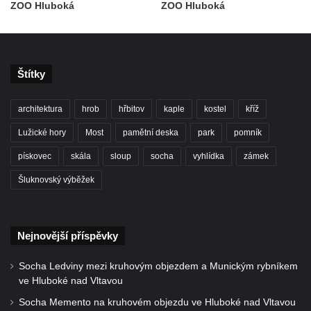
Duchcově
ZOO Hluboká
ZOO Hluboká
Delfín na Sfingovém rybníku v zámeckém
parku v Duchcově
Sfinga II. na Sfingovém rybníku v
Štítky
zámeckém parku v Duchcově
Sfinga I. na Sfingovém rybníku v zámeckém
architektura
hrob
hřbitov
kaple
kostel
kříž
parku v Duchcově
Lužické hory
Most
pamětní deska
park
pomník
Socha Minervy na nádvoří zámku v
pískovec
skála
sloup
socha
vyhlídka
zámek
Duchcově
Šluknovský výběžek
Socha Herkula se saní na nádvoří zámku v
Duchcově
Socha Herkula se lvem na nádvoří zámku v
Nejnovější příspěvky
Duchcově
Socha Marse na nádvoří zámku v
Socha Ledviny mezi kruhovým objezdem a Munickým rybníkem
Duchcově
ve Hluboké nad Vltavou
Socha svatého Václava u kostela
Socha Memento na kruhovém objezdu ve Hluboké nad Vltavou