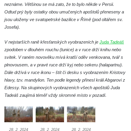
Budějovicích
neznáme. Většinou se má zato, že to bylo někde v Persii.
Socha svatého Vincence Ferrerského na
Odtud prý byly ostatky obou umučených apoštolů přeneseny a
nádvoří kláštera dominikánů v Českých
jsou uloženy ve svatopetrské bazilice v Římě (pod oltářem sv.
Budějovicích
Josefa).
Socha svatého Zachariáše na nádvoří
V nejstarších raně křesťanských vyobrazeních je
Juda Tadeáš
kláštera dominikánů v Českých
zpodoben v dlouhém rouchu (tunice) a v ruce drží knihu nebo
Budějovicích
svitek. V raném novověku mívá kratší oděv venkovana, tvář s
Socha svatého Josefa na nádvoří kláštera
plnovousem, a v pravé ruce drží kyj nebo sekeru (halapartnu).
dominikánů v Českých Budějovicích
Dále držívá v ruce ikonu – štít či desku s vyobrazením Kristovy
Socha svaté Anny na nádvoří kláštera
hlavy, tzv. mandylion. Ten podle legendy přinesl králi Abgarovi z
dominikánů v Českých Budějovicích
Edessy. Na skupinových vyobrazeních všech apoštolů Juda
Socha svatého Dominika na nádvoří
Tadeáš zaujímá téměř vždy skromné místo v pozadí.
kláštera dominikánů v Českých
Budějovicích
Sousoší Kalvárie před klášterem
dominikánů u Piaristického náměstí v
28. 2. 2024
28. 2. 2024
28. 2. 2024