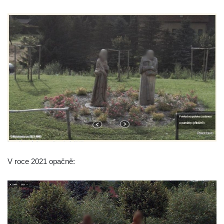
Socha Kozorožec horský v ZOO Hluboká
Socha Včela v ZOO Hluboká
Socha Housenka v ZOO Hluboká
Socha Nosorožík v ZOO Hluboká
Socha Rosomák v ZOO Hluboká
Socha Beruška v ZOO Hluboká
Socha Vážka v ZOO Hluboká
Socha Volavka v ZOO Hluboká
Flamingo trůn v ZOO Hluboká
Lavička Kůň Převalského v ZOO Hluboká
V roce 2021 opačně:
Lysá nad Labem, barokní město Šporkovo
Socha Opičákovník v ZOO Hluboká
Socha Roháč v ZOO Hluboká
Socha Mystik v ZOO Hluboká
Reliéf Rodina a práce na budově záložny