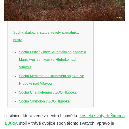
Sochy, skulptury, statue, reliéfy, památníky,
busty
Socha Ledviny mezi kruhovým objezdem a
Munickým rybníkem ve Hluboké nad
Vltavou
Socha Memento na kruhovém objezdu ve
Hluboké nad Vltavou
Socha Chalikotérium v ZOO Hluboká
Socha Smilodon v ZOO Hluboká
Socha Veledaněk v ZOO Hluboká
U silnice, která vede z centra Lipové ke
kostelu svatých Šimona
Socha Koroun bezzubý v ZOO Hluboká
a Judy
, stojí v trávě dvojice soch těchto svatých, vpravo je
Socha Plejtvák obrovský v ZOO Hluboká