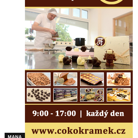
ZOO Dresden
Socha světce severně od Lužce nad
Vltavou
Pamětní kámen revitalizace Vltavy Vraňany
– Hořín u Lužce nad Vltavou
Strom svobody a památník 100 let republiky
a 30. výročí listopadu 1989 v Hrobčicích
Boží muka v parku před domem čp. 17 v
Hrobčicích
Sochy „Klaun a dívenka“ v parku v centru
Hrobčic
Socha svatého Antonína poustevníka v
Mirošovicích
Socha vodníka u požární nádrže v
Mirošovicích
MANA
Socha býka před areálem firmy 2JCP v