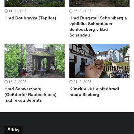
11. 7. 2025
25. 3. 2025
Hrad Doubravka (Teplice)
Hrad Burgstall Schomberg a
vyhlídka Schandauer
Schlossberg v Bad
Schandau
16. 3. 2025
21. 2. 2025
Hrad Schwarzberg
Künzlův kříž v předhradí
(Goßdorfer Raubschloss)
hradu Seeberg
nad řekou Sebnitz
Štítky