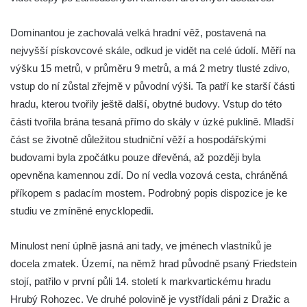
Vlčí hrádek
Dominantou je zachovalá velká hradní věž, postavená na
Hrad Švamberk (Krasíkov)
nejvyšší pískovcové skále, odkud je vidět na celé údolí. Měří na
Hrad Štěpanice
výšku 15 metrů, v průměru 9 metrů, a má 2 metry tlusté zdivo,
Hrad Drábské světničky
vstup do ní zůstal zřejmě v původní výši. Ta patří ke starší části
hradu, kterou tvořily ještě další, obytné budovy. Vstup do této
Hrad Rotštejn
části tvořila brána tesaná přímo do skály v úzké puklině. Mladší
Hrad Klamorna
část se životně důležitou studniční věží a hospodářskými
Hrad Starý Rybník (Altenteich)
budovami byla zpočátku pouze dřevěná, až později byla
Hrad Egerberk (Lestkov)
opevněna kamennou zdí. Do ní vedla vozová cesta, chráněná
Hrad Perštejn (Borschenstein)
příkopem s padacím mostem. Podrobný popis dispozice je ke
studiu ve zmíněné enycklopedii.
Tvrz Šumburk
Hrad Šumburk (Schönburg)
Minulost není úplně jasná ani tady, ve jménech vlastníků je
Hrad Krupka
docela zmatek. Území, na němž hrad původně psaný Friedstein
Hrad Ronov
stojí, patřilo v první půli 14. století k markvartickému hradu
Tvrz Stranné
Hrubý Rohozec. Ve druhé polovině je vystřídali páni z Dražic a