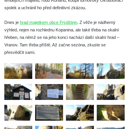
tehdejších majitelů, rodu Rohanů, koupil turnovský Okrašlovací
Hrad Roimund
spolek a uchránil ho před definitivní zkázou.
Hrad Kamýk u Litoměřic
Hrad Seeberg
Dnes je
hrad majetkem obce Frýdštejn
. Z věže je nádherný
Kyjovský hrádek
výhled, nejen na rozhlednu Kopanina, ale také třeba na skalní
hřeben, na němž se na jeho konci nachází další skalní hrad –
Hrad a klášter Oybin
Vranov. Tam třeba příště. Až začne sezóna, zkuste se
Pevnost Königstein
přesvědčit sami.
Hrad Stolpen
Hrad Hohnstein
Brtnický hrádek
Hrad Trosky
Hrad Kunětická Hora
Hrad Loket
Skalní hrad Šauenštejn
Hrad Litice u Plzně
Hrad Buben