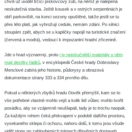
chvíli už uviděl trčící pískovcový zub, na němž je nalepená
Hrad Kumburk
neskutečná stavba. Ještě kousek a v ostrých serpentinách je
Hrad Klinštejn
obří parkoviště, na konci sezony opuštěné, takže jestli se tu
Hrad Drábovna
přes léto platí, jak vyhrožují cedule, nemám zdání. Po silnici
stoupám zpět, abych se u kapličky napojil na turistické značení
Hrad Kvítkov
(červená a modrá), vedoucí k impozantní hradní zřícenině.
Hrad Milčany (Kickelsburg, nesprávně
Vítkovec)
Jde o hrad významný, proto
i ty nejstručnější materiály o něm
Hrad Rybnov
mají desítky řádků
, v encyklopedii České hrady Dobroslavy
Letohrádek Jíljov (Veilchenburg)
Menclové zabírá jeho historie, půdorysy a obrazová
Hrad Větrov (Winterstein)
dokumentace strany 333 a 334 prvního dílu.
Hrad Blansko
Pokud u některých zbytků hradu člověk přemýšlí, kam se to
Hrad Mojžíř
vše potřebné vlastně mohlo vejít a kolik lidí vůbec mohlo tvořit
Hrad Gutštejn
posádku, aby se vzájemně neušlapali, tady je to trochu naopak.
Hrad Valečov
Za každým rohem čeká překvapení v podobě dalšího prostoru,
Hrad Valdštejn
vysekaného sklepa či ochozu, nahoru dolů, k tomu jsou všude
vidět stopy po zahloubených trámech dřevěných dostaveb.
Rousínovský hrádek