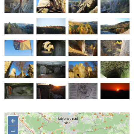
Hrad Vlčtejn (Wildenstein)
Hrad Helfenburk (Hrádek) u Úštěka
Skalní hrad a poustevna Sloup v Čechách
Hrad Tolštejn (Tollenstein)
Hrad Boršengrýn
Hrad Hamrštejn (Hammerstein)
Hrad Vildštejn (Skalná)
Hrad Frýdštejn (Friedstein)
Hrad Krásný Buk (Schönbuch) u Krásné
Lípy
Kamenický hrad na Zámeckém vrchu –
Česká Kamenice
Horní Hrad, řečený Hauenštejn, okres
Karlovy Vary
Hrad Hartenberg (Hřebeny)