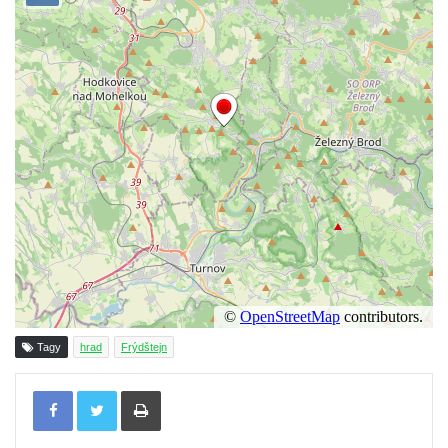
Hrad Přimda (Pfraumberg)
Tagy
hrad
Frýdštejn
Tisknout