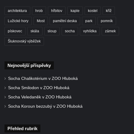
architektura
hrob
hřbitov
kaple
kostel
kříž
Lužické hory
Most
pamětní deska
park
pomník
pískovec
skála
sloup
socha
vyhlídka
zámek
Šluknovský výběžek
Nejnovější příspěvky
Socha Chalikotérium v ZOO Hluboká
Socha Smilodon v ZOO Hluboká
Socha Veledaněk v ZOO Hluboká
Socha Koroun bezzubý v ZOO Hluboká
Přehled rubrik