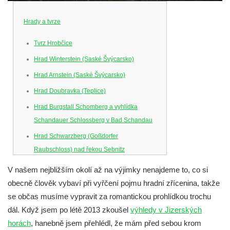
Hrady a tvrze
Tvrz Hrobčice
Hrad Winterstein (Saské Švýcarsko)
Hrad Arnstein (Saské Švýcarsko)
Hrad Doubravka (Teplice)
Hrad Burgstall Schomberg a vyhlídka
Schandauer Schlossberg v Bad Schandau
Hrad Schwarzberg (Goßdorfer
Raubschloss) nad řekou Sebnitz
Hrad Neurathen na Bastei
V našem nejbližším okolí až na výjimky nenajdeme to, co si
Hrad Šebín
obecně člověk vybaví při vyřčení pojmu hradní zřícenina, takže
se občas musíme vypravit za romantickou prohlídkou trochu
Hrad Litoměřice
dál.
Když jsem po létě 2013 zkoušel
výhledy v Jizerských
Hrad Skalka u Vlastislavi
horách
, hanebně jsem přehlédl, že mám před sebou krom
Hrad Kostomlaty