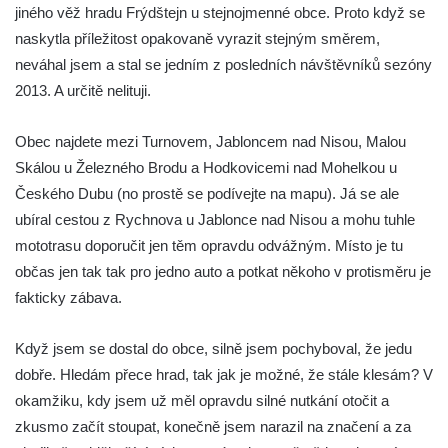
jiného věž hradu Frýdštejn u stejnojmenné obce. Proto když se
Tvrz Brozany nad Ohří
naskytla příležitost opakovaně vyrazit stejným směrem,
Hrad Košťálov
neváhal jsem a stal se jedním z posledních návštěvníků sezóny
2013. A určitě nelituji.
Tvrz Měrunice
Tvrz Libčeves
Obec najdete mezi Turnovem, Jabloncem nad Nisou, Malou
Tvrz Kuřívody
Skálou u Železného Brodu a Hodkovicemi nad Mohelkou u
Tvrz Tlustec (Velký Valtinov)
Českého Dubu (no prostě se podívejte na mapu). Já se ale
Hrad Litýš
ubíral cestou z Rychnova u Jablonce nad Nisou a mohu tuhle
mototrasu doporučit jen těm opravdu odvážným. Místo je tu
Hrad Levín (u Úštěku)
občas jen tak tak pro jedno auto a potkat někoho v protisměru je
Hrad Bezděz
fakticky zábava.
Hrad Potštejn
Hrad Jezdec
Když jsem se dostal do obce, silně jsem pochyboval, že jedu
Hrad u Hvězdy
dobře. Hledám přece hrad, tak jak je možné, že stále klesám? V
okamžiku, kdy jsem už měl opravdu silné nutkání otočit a
Hrad Čap
zkusmo začít stoupat, konečně jsem narazil na značení a za
Hrad Bradlec