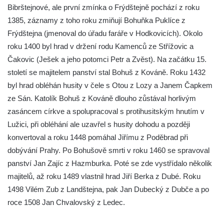
Bibrštejnové, ale první zmínka o Frýdštejně pochází z roku
Hrad Zbirohy
1385, záznamy z toho roku zmiňují Bohuňka Puklíce z
Hrad Hřídelík
Frýdštejna (jmenoval do úřadu faráře v Hodkovicích). Okolo
Hrad Vrabinec
roku 1400 byl hrad v držení rodu Kamenců ze Střížovic a
Hrad Starý Falkenburk
Čakovic (Ješek a jeho potomci Petr a Zvěst). Na začátku 15.
Hrad Andělská Hora
století se majitelem panství stal Bohuš z Kováně. Roku 1432
Hrad Milštejn
byl hrad obléhán husity v čele s Otou z Lozy a Janem Čapkem
ze Sán. Katolík Bohuš z Kováně dlouho zůstával horlivým
Hrad Kalich
zasáncem církve a spolupracoval s protihusitským hnutím v
Hrad Panna
Lužici, při obléhání ale uzavřel s husity dohodu a později
Hrad Freudenstein (Jáchymov)
konvertoval a roku 1448 pomáhal Jiřímu z Poděbrad při
Hrad Hněvín
dobývání Prahy. Po Bohušově smrti v roku 1460 se spravoval
Hrad Hazmburk
panství Jan Zajíc z Hazmburka. Poté se zde vystřídalo několik
majitelů, až roku 1489 vlastnil hrad Jiří Berka z Dubé. Roku
Hrad Hungerberg
1498 Vilém Zub z Landštejna, pak Jan Dubecký z Dubče a po
Hrad Hartenštejn
roce 1508 Jan Chvalovský z Ledec.
Hrad Oparno
Hrad Děvín (u Hamru na Jezeře)