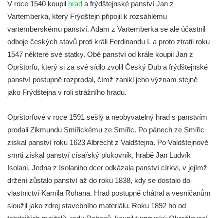
V roce 1540 koupil
hrad
a frýdštejnské panství Jan z
Skalní hrad Stohánek
Vartemberka, který Frýdštejn připojil k rozsáhlému
vartemberskému panství. Adam z Vartemberka se ale účastnil
Hrad Fredevald (Pustý zámek) u České
odboje českých stavů proti králi Ferdinandu I. a proto ztratil roku
Kamenice
1547 některé své statky. Obě panství od krále koupil Jan z
Hrad Ostrý (Scharfenstein) u Františkova
Oprštorfu, který si za své sídlo zvolil Český Dub a frýdštejnské
nad Ploučnicí
panství postupně rozprodal, čímž zanikl jeho význam stejně
Hrad Himlštejn
jako Frýdštejna v roli strážního hradu.
Skalní hrad Svojkov
Hrad Nejdek
Oprštorfové v roce 1591 sešlý a neobyvatelný hrad s panstvím
prodali Zikmundu Smiřickému ze Smiřic. Po pánech ze Smiřic
Hrad Rabštejn nad Střelou
získal panství roku 1623 Albrecht z Valdštejna. Po Valdštejnově
Hrad Sychrov v Rabštejně
smrti získal panství císařský plukovník, hrabě Jan Ludvík
Hrad Hasištejn
Isolani. Jedna z Isolaniho dcer odkázala panství církvi, v jejímž
Hrad Ralsko
držení zůstalo panství až do roku 1838, kdy se dostalo do
Chřibský hrádek
vlastnictví Kamila Rohana. Hrad postupně chátral a vesničanům
sloužil jako zdroj stavebního materiálu. Roku 1892 ho od
Hrad Jestřebí (Habichstein)