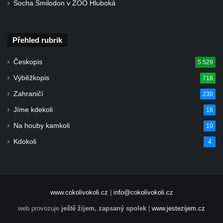
Socha Smilodon v ZOO Hluboká
Přehled rubrik
Českopis
5 529
Výběžkopis
718
Zahraničí
230
Jíme kdekoli
16
Na houby kamkoli
10
Kdokoli
4
www.cokolivokoli.cz
|
info@cokolivokoli.cz
web provozuje
ještě žijem, zapsaný spolek
|
www.jestezijem.cz