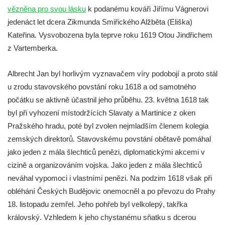
vězněna pro svou lásku
k podanému kováři Jiřímu Vágnerovi
jedenáct let dcera Zikmunda Smiřického Alžběta (Eliška)
Kateřina. Vysvobozena byla teprve roku 1619 Otou Jindřichem
z Vartemberka.
Albrecht Jan byl horlivým vyznavačem víry podobojí a proto stál
u zrodu stavovského povstání roku 1618 a od samotného
počátku se aktivně účastnil jeho průběhu. 23. května 1618 tak
byl při vyhození místodržících Slavaty a Martinice z oken
Pražského hradu, poté byl zvolen nejmladším členem kolegia
zemských direktorů. Stavovskému povstání obětavě pomáhal
jako jeden z mála šlechticů penězi, diplomatickými akcemi v
cizině a organizováním vojska. Jako jeden z mála šlechticů
neváhal vypomoci i vlastními penězi. Na podzim 1618 však při
obléhání Českých Budějovic onemocněl a po převozu do Prahy
18. listopadu zemřel. Jeho pohřeb byl velkolepý, takřka
královský. Vzhledem k jeho chystanému sňatku s dcerou