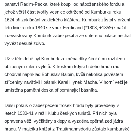
panství Radim-Pecka, které koupil od náboženského fondu a
jehož větší část tvořily vesnice odtržené od Kumburku roku
1624 při zakládání valdického kláštera. Kumburk zůstal v držení
této linie a roku 1840 se vnuk Ferdinand (*1803, +1859) snažil
zdevastovaný Kumburk zabezpečit a ze suterénu paláce nechal
vyvézt sesuté zdivo.
Už v této době byl Kumburk zejména díky širokému rozhledu
oblíbeným cílem výletů. K troskám kdysi hrdého hradu rád
chodíval například Bohuslav Balbín, kvůli několika pověstem
zříceniny navštívil i básník Karel Hynek Mácha. V horní věži je
umístěna pamětní deska připomínající básníka.
Další pokus o zabezpečení trosek hradu byly provedeny v
letech 1939-41 v režii Klubu českých turistů. Při nich byla
opravena věž, vyčištěny sklepy a vyzděna opěrná zeď jádra
hradu. V majetku knížat z Trauttmannsdorfu zůstalo kumburské