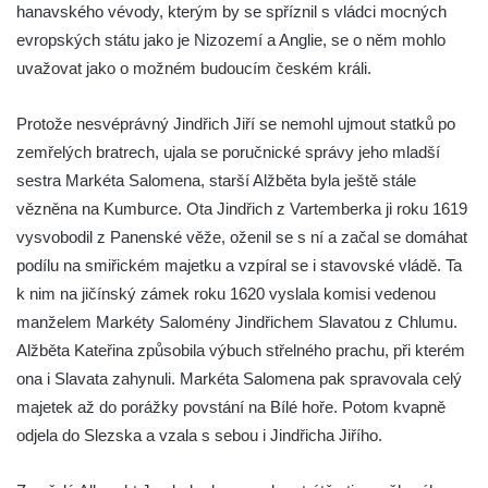
hanavského vévody, kterým by se spříznil s vládci mocných
evropských státu jako je Nizozemí a Anglie, se o něm mohlo
uvažovat jako o možném budoucím českém králi.
Protože nesvéprávný Jindřich Jiří se nemohl ujmout statků po
zemřelých bratrech, ujala se poručnické správy jeho mladší
sestra Markéta Salomena, starší Alžběta byla ještě stále
vězněna na Kumburce. Ota Jindřich z Vartemberka ji roku 1619
vysvobodil z Panenské věže, oženil se s ní a začal se domáhat
podílu na smiřickém majetku a vzpíral se i stavovské vládě. Ta
k nim na jičínský zámek roku 1620 vyslala komisi vedenou
manželem Markéty Salomény Jindřichem Slavatou z Chlumu.
Alžběta Kateřina způsobila výbuch střelného prachu, při kterém
ona i Slavata zahynuli. Markéta Salomena pak spravovala celý
majetek až do porážky povstání na Bílé hoře. Potom kvapně
odjela do Slezska a vzala s sebou i Jindřicha Jiřího.