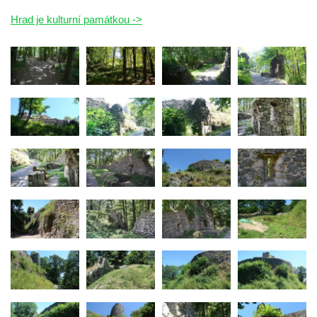
Hrad Kumburk
Hrad je kulturní památkou ->
Hrad Klinštejn
Hrad Drábovna
Hrad Kvítkov
Hrad Milčany (Kickelsburg, nesprávně
Vítkovec)
Hrad Rybnov
Letohrádek Jíljov (Veilchenburg)
Hrad Větrov (Winterstein)
Hrad Blansko
Hrad Mojžíř
Hrad Gutštejn
Hrad Valečov
Hrad Valdštejn
Rousínovský hrádek