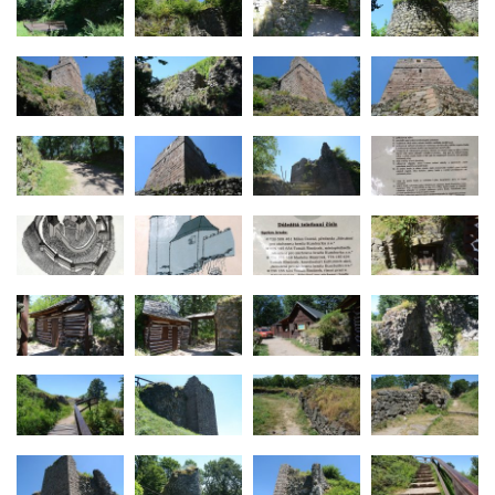
Vlčí hrádek
Hrad Švamberk (Krasíkov)
Hrad Štěpanice
Hrad Drábské světničky
Hrad Rotštejn
Hrad Klamorna
Hrad Starý Rybník (Altenteich)
Hrad Egerberk (Lestkov)
Hrad Perštejn (Borschenstein)
Tvrz Šumburk
Hrad Šumburk (Schönburg)
Hrad Krupka
Hrad Ronov
Tvrz Stranné