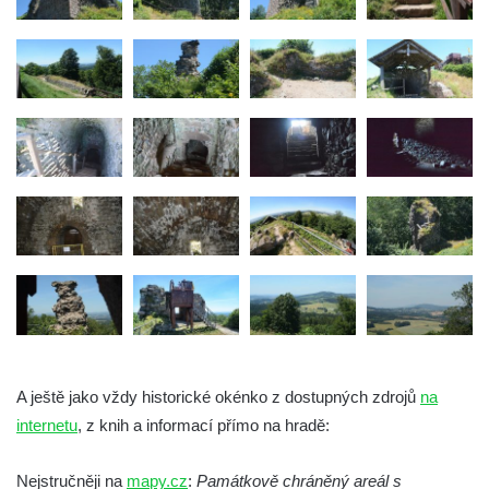
Hrad Zbirohy
Hrad Hřídelík
Hrad Vrabinec
Hrad Starý Falkenburk
Hrad Andělská Hora
Hrad Milštejn
Hrad Kalich
Hrad Panna
Hrad Freudenstein (Jáchymov)
Hrad Hněvín
Hrad Hazmburk
Hrad Hungerberg
A ještě jako vždy historické okénko z dostupných zdrojů
na
Hrad Hartenštejn
internetu
, z knih a informací přímo na hradě:
Hrad Oparno
Nejstručněji na
mapy.cz
:
Památkově chráněný areál s
Hrad Děvín (u Hamru na Jezeře)