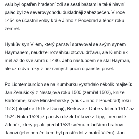
valu byl opatřen hradební zdí se šesti baštami a také hlavní
palác byl ze severovýchodu důkladněji zabezpečen. V roce
1454 se účastnil volby krále Jiřího z Poděbrad a téhož roku
zemřel.
Hynkův syn Vilém, který panství spravoval se svým synem
Haymanem, neudržel rozsáhlou otcovu državu, ale Kumburk
měl až do své smrti r. 1486. Jeho nástupcem se stal Hayman,
ale už o dva roky z neznámých příčin o panství přišel.
Po Lichtemburcích se na Kumburku vystřídalo několik majitelů:
Jan Žehušický z Nestajova roku 1500 (zemřel 1502), kníže
Bartoloměj kníže Minsterberský (vnuk Jiřího z Poděbrad) roku
1513 (utopil se 1515 v Dunaji), Berkové z Dubé v letech 1517 až
1524. Roku 1529 již panství drželi Trčkové z Lípy, jmenovitě
Zdeněk, který jej ale předal 1533 svému mladšímu bratrovi
Janovi (jeho poručníkem byl prostřední z bratrů Vilém). Jan