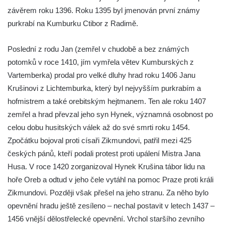
závěrem roku 1396. Roku 1395 byl jmenován první známy
Hrad Přimda (Pfraumberg)
purkrabí na Kumburku Ctibor z Radimě.
Poslední z rodu Jan (zemřel v chudobě a bez známých
potomků v roce 1410, jím vymřela větev Kumburských z
Vartemberka) prodal pro velké dluhy hrad roku 1406 Janu
Krušinovi z Lichtemburka, který byl nejvyšším purkrabím a
hofmistrem a také orebitským hejtmanem. Ten ale roku 1407
zemřel a hrad převzal jeho syn Hynek, významná osobnost po
celou dobu husitských válek až do své smrti roku 1454.
Zpočátku bojoval proti císaři Zikmundovi, patřil mezi 425
českých pánů, kteří podali protest proti upálení Mistra Jana
Husa. V roce 1420 zorganizoval Hynek Krušina tábor lidu na
hoře Oreb a odtud v jeho čele vytáhl na pomoc Praze proti králi
Zikmundovi. Později však přešel na jeho stranu. Za něho bylo
opevnění hradu ještě zesíleno – nechal postavit v letech 1437 –
1456 vnější dělostřelecké opevnění. Vrchol staršího zevního