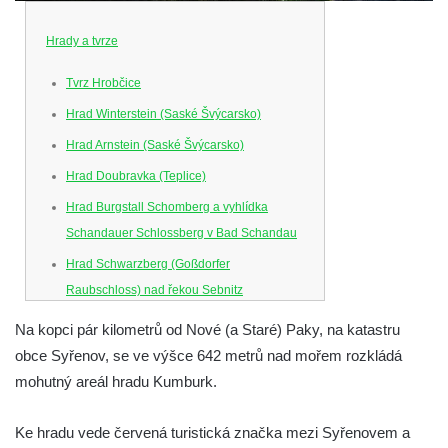
Hrady a tvrze
Tvrz Hrobčice
Hrad Winterstein (Saské Švýcarsko)
Hrad Arnstein (Saské Švýcarsko)
Hrad Doubravka (Teplice)
Hrad Burgstall Schomberg a vyhlídka
Schandauer Schlossberg v Bad Schandau
Hrad Schwarzberg (Goßdorfer
Raubschloss) nad řekou Sebnitz
Hrad Neurathen na Bastei
Na kopci pár kilometrů od Nové (a Staré) Paky, na katastru
Hrad Šebín
obce Syřenov, se ve výšce 642 metrů nad mořem rozkládá
mohutný areál hradu Kumburk.
Hrad Litoměřice
Hrad Skalka u Vlastislavi
Ke hradu vede červená turistická značka mezi Syřenovem a
Hrad Kostomlaty