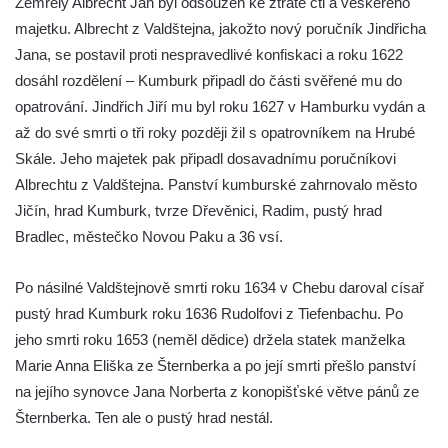
Zemřelý Albrecht Jan byl odsouzen ke ztrátě cti a veškerého
majetku. Albrecht z Valdštejna, jakožto nový poručník Jindřicha
Jana, se postavil proti nespravedlivé konfiskaci a roku 1622
dosáhl rozdělení – Kumburk připadl do části svěřené mu do
opatrování. Jindřich Jiří mu byl roku 1627 v Hamburku vydán a
až do své smrti o tři roky později žil s opatrovníkem na Hrubé
Skále. Jeho majetek pak připadl dosavadnímu poručníkovi
Albrechtu z Valdštejna. Panství kumburské zahrnovalo město
Jičín, hrad Kumburk, tvrze Dřevěnici, Radim, pustý hrad
Bradlec, městečko Novou Paku a 36 vsí.
Po násilné Valdštejnově smrti roku 1634 v Chebu daroval císař
pustý hrad Kumburk roku 1636 Rudolfovi z Tiefenbachu. Po
jeho smrti roku 1653 (neměl dědice) držela statek manželka
Marie Anna Eliška ze Šternberka a po její smrti přešlo panství
na jejího synovce Jana Norberta z konopišťské větve pánů ze
Šternberka. Ten ale o pustý hrad nestál.