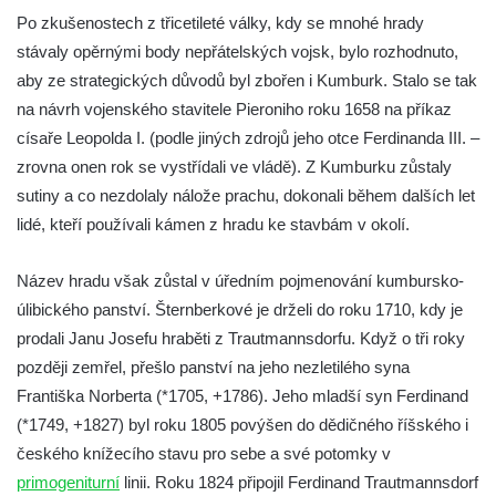
Po zkušenostech z třicetileté války, kdy se mnohé hrady
stávaly opěrnými body nepřátelských vojsk, bylo rozhodnuto,
aby ze strategických důvodů byl zbořen i Kumburk. Stalo se tak
na návrh vojenského stavitele Pieroniho roku 1658 na příkaz
císaře Leopolda I. (podle jiných zdrojů jeho otce Ferdinanda III. –
zrovna onen rok se vystřídali ve vládě). Z Kumburku zůstaly
sutiny a co nezdolaly nálože prachu, dokonali během dalších let
lidé, kteří používali kámen z hradu ke stavbám v okolí.
Název hradu však zůstal v úředním pojmenování kumbursko-
úlibického panství. Šternberkové je drželi do roku 1710, kdy je
prodali Janu Josefu hraběti z Trautmannsdorfu. Když o tři roky
později zemřel, přešlo panství na jeho nezletilého syna
Františka Norberta (*1705, +1786). Jeho mladší syn Ferdinand
(*1749, +1827) byl roku 1805 povýšen do dědičného říšského i
českého knížecího stavu pro sebe a své potomky v
primogeniturní
linii. Roku 1824 připojil Ferdinand Trautmannsdorf