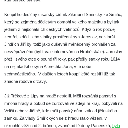
Koupil ho dědičný císařský číšník Zikmund Smiřický ze Smiřic,
který se zejména dědictvím domohl velkého majetku a byl tak
jedním z nejbohatších českých velmožů. Když o rok později
zemřel, zdědil jeho statky prostřední syn Jaroslav, nejstarší
Jindřich Jiří byl totiž jako duševně méněcenný prohlášen za
nesvéprávného (byl trvale internován na Hrubé skále). Jaroslav
přežil svého otce o pouhé tři roky, pak přešly statky roku 1614
na nejmladšího syna Albrechta Jana, v té době
sedmnáctiletého. V dalších letech koupí ještě rozšířil již tak
značné rodové državy.
Již Trčkové z Lípy na hradě nesídlili. Měli rozsáhlá panství s
mnoha hrady a pokud se zdržovali ve zdejším kraji, pobývali na
Veliši nebo v Jičíně, kde měli panský dům, základ jičínského
zámku. Za vlády Smiřických se z hradu stalo vězení, v
okrouhlé věži nad 2. bránou, zvané od té doby Panenská,
byla