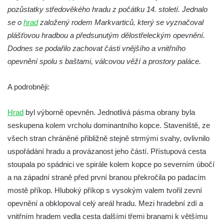
pozůstatky středověkého hradu z počátku 14. století. Jednalo
Skalní hrad Stohánek
se o
hrad
založený rodem Markvarticů, který se vyznačoval
Hrad Fredevald (Pustý zámek) u České
plášťovou hradbou a předsunutým dělostřeleckým opevnění.
Kamenice
Dodnes se podařilo zachovat části vnějšího a vnitřního
Hrad Ostrý (Scharfenstein) u Františkova
opevnění spolu s baštami, válcovou věží a prostory paláce.
nad Ploučnicí
A podrobněji:
Hrad Himlštejn
Skalní hrad Svojkov
Hrad
byl výborně opevněn. Jednotlivá pásma obrany byla
Hrad Nejdek
seskupena kolem vrcholu dominantního kopce. Staveniště, ze
Hrad Rabštejn nad Střelou
všech stran chráněné přibližně stejně strmými svahy, ovlivnilo
Hrad Sychrov v Rabštejně
uspořádání hradu a provázanost jeho částí. Přístupová cesta
stoupala po spádnici ve spirále kolem kopce po severním úbočí
Hrad Hasištejn
a na západní straně před první branou překročila po padacím
Hrad Ralsko
mostě příkop. Hluboký příkop s vysokým valem tvořil zevní
Chřibský hrádek
opevnění a obklopoval celý areál hradu. Mezi hradební zdí a
Hrad Jestřebí (Habichstein)
vnitřním hradem vedla cesta dalšími třemi branami k většímu