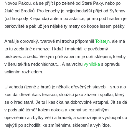
Novou Pakou, dá se přijít i po zelené od Staré Paky, nebo po
Tvrz Brozany nad Ohří
žluté od Brodků. Pro lenochy je nejjednodušší přijet od Syřenov
Hrad Košťálov
(od hospody Klepanda) autem po asfaltce, přímo pod hradem je
parkoviště a pak už jen nějaké ty metry do kopce lesem pěšky.
Tvrz Měrunice
Tvrz Libčeves
Areál je obrovský, tvarově mi trochu připomněl
Tolštejn
, ale má
Tvrz Kuřívody
to tu zcela jiné dimenze. I když i materiál je povědomý –
Tvrz Tlustec (Velký Valtinov)
pískovec a čedič. Velkým překvapením je obří sklepení, klenby
Hrad Litýš
v šeru takřka nedohlédnout… A na vrchu
vyhlídka
s opravdu
solidním rozhledem.
Hrad Levín (u Úštěku)
Hrad Bezděz
U vchodu (jedné z bran) je několik dřevěných staveb – srub a o
Hrad Potštejn
kus dál dřevěnka s terasou, sloužící jako zázemí spolku, který
Hrad Jezdec
se o hrad stará. Je tu i kasička na dobrovolné vstupné. Jít se dá
Hrad u Hvězdy
v podstatě téměř kolem dokola a kochat se rozsáhlým
opevněním a zbytky věží a hradeb, a samozřejmě vystoupat co
Hrad Čap
nejvýš po schodišti ke zmíněnému sklepení a vyhlídce.
Hrad Bradlec