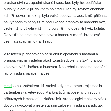
Hrad Roimund
prostranství na západní straně hradu, kde byly hospodářské
budovy, a odtud již do vnitřního hradu. Ten byl rovněž obehnán
Hrad Kamýk u Litoměřic
zdí. Při severním okraji byla velká budova paláce, k níž přiléhala
Hrad Seeberg
na východním nejvyšším bodu kopce hranolovitá hradební věž,
Kyjovský hrádek
vedle níž tu bývala v jižním cípu vnitřního opevnění věž kulatá.
Hrad a klášter Oybin
Do vnitřního hradu se vstupovalo branou v menší hranolové
Pevnost Königstein
věži na západním okraji hradu.
Hrad Stolpen
V reliktech je dochován vnější okruh opevnění s baštami a 1.
Hrad Hohnstein
branou, vnitřní hradební okruh zčásti zdvojený s 2.-4. branou,
Brtnický hrádek
válcovou věží, baštou a budovou. Na vrcholu kopce se nachází
Hrad Trosky
jádro hradu s palácem a věží.
Hrad Kunětická Hora
Hrad
vznikl začátkem 14. století, kdy se v tomto kraji usadila
Hrad Loket
vartemberská větev rodu Markvarticů na pozemcích svých
Skalní hrad Šauenštejn
příbuzných Hronoviců – Načeraticů. Archeologické nálezy však
Hrad Litice u Plzně
dovolují uvažovat o ještě starším založení hradu a zařadit tak
Hrad Buben