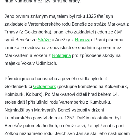
hrad Kumburk mezi tzv. strážné hrady.
Hrad Vlčtejn (Wildenstein)
Jeho prvním známým majitelem byl roku 1325 třetí syn
Hrad Helfenburk (Hrádek) u Úštěka
zakladatele Vartemberského rodu Beneše ze stráže Markvart z
Skalní hrad a poustevna Sloup v Čechách
Trnavy (z Goldenberka), snad jeho zakladatel (jeden ze čtyř
Hrad Tolštejn (Tollenstein)
synů Beneše ze
Stráže
a Anežky z
Ronova
). První písemná
Hrad Boršengrýn
zmínka je evidována v souvislosti se soudním sporem mezi
Hrad Hamrštejn (Hammerstein)
Markvartem a Vokem z
Rotštejna
pro způsobené škody na
majetku Voka v Údimicích.
Hrad Vildštejn (Skalná)
Hrad Frýdštejn (Friedstein)
Původní jméno honosného a pevného sídla bylo totiž
Hrad Krásný Buk (Schönbuch) u Krásné
Goldenberk či
Goldenburk
(postupně komoleno na Koldenburk,
Lípy
Kolmburk, Kolburk). Po Markvartovi drželi hrad během 14.
Kamenický hrad na Zámeckém vrchu –
století další příslušníci rodu Vartemberků z Kumburku.
Česká Kamenice
Nejmladší syn Markvartův Beneš vstoupil v držení
Horní Hrad, řečený Hauenštejn, okres
kumburského panství do roku 1357. Dalším vlastníkem byl
Karlovy Vary
Benešův potomek Jindřich, o němž se ví, že byl ženat s paní
Žofkou neznámého rodu. Jejich syn Jan se stal jeho nástupcem
Hrad Hartenberg (Hřebeny)