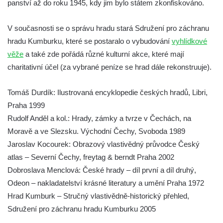
panství až do roku 1945, kdy jim bylo státem zkonfiskováno.
V současnosti se o správu hradu stará Sdružení pro záchranu
hradu Kumburku, které se postaralo o vybudování
vyhlídkové
věže
a také zde pořádá různé kulturní akce, které mají
charitativní účel (za vybrané peníze se hrad dále rekonstruuje).
Tomáš Durdík: Ilustrovaná encyklopedie českých hradů, Libri,
Praha 1999
Rudolf Anděl a kol.: Hrady, zámky a tvrze v Čechách, na
Moravě a ve Slezsku. Východní Čechy, Svoboda 1989
Jaroslav Kocourek: Obrazový vlastivědný průvodce Český
atlas – Severní Čechy, freytag & berndt Praha 2002
Dobroslava Menclová: České hrady – díl první a díl druhý,
Odeon – nakladatelství krásné literatury a umění Praha 1972
Hrad Kumburk – Stručný vlastivědně-historický přehled,
Sdružení pro záchranu hradu Kumburku 2005