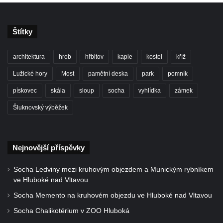
Štítky
architektura
hrob
hřbitov
kaple
kostel
kříž
Lužické hory
Most
pamětní deska
park
pomník
pískovec
skála
sloup
socha
vyhlídka
zámek
Šluknovský výběžek
Nejnovější příspěvky
Socha Ledviny mezi kruhovým objezdem a Munickým rybníkem
ve Hluboké nad Vltavou
Socha Memento na kruhovém objezdu ve Hluboké nad Vltavou
Socha Chalikotérium v ZOO Hluboká