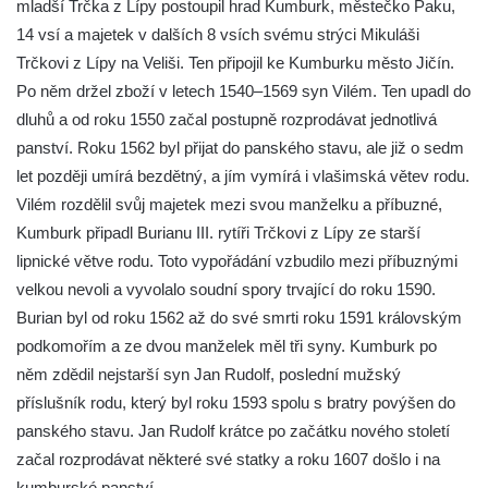
mladší Trčka z Lípy postoupil hrad Kumburk, městečko Paku,
14 vsí a majetek v dalších 8 vsích svému strýci Mikuláši
Trčkovi z Lípy na Veliši. Ten připojil ke Kumburku město Jičín.
Po něm držel zboží v letech 1540–1569 syn Vilém. Ten upadl do
dluhů a od roku 1550 začal postupně rozprodávat jednotlivá
panství. Roku 1562 byl přijat do panského stavu, ale již o sedm
let později umírá bezdětný, a jím vymírá i vlašimská větev rodu.
Vilém rozdělil svůj majetek mezi svou manželku a příbuzné,
Kumburk připadl Burianu III. rytíři Trčkovi z Lípy ze starší
lipnické větve rodu. Toto vypořádání vzbudilo mezi příbuznými
velkou nevoli a vyvolalo soudní spory trvající do roku 1590.
Burian byl od roku 1562 až do své smrti roku 1591 královským
podkomořím a ze dvou manželek měl tři syny. Kumburk po
něm zdědil nejstarší syn Jan Rudolf, poslední mužský
příslušník rodu, který byl roku 1593 spolu s bratry povýšen do
panského stavu. Jan Rudolf krátce po začátku nového století
začal rozprodávat některé své statky a roku 1607 došlo i na
kumburské panství.