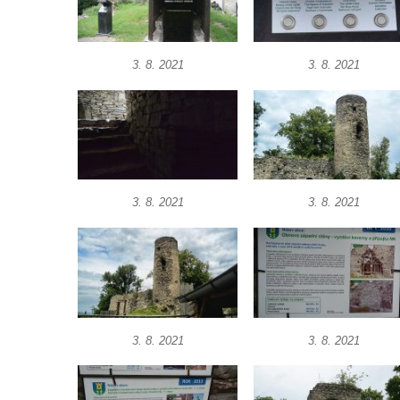
Hrad Andělská Hora
Hrad Milštejn
3. 8. 2021
3. 8. 2021
Hrad Kalich
Hrad Panna
Hrad Freudenstein (Jáchymov)
Hrad Hněvín
Hrad Hazmburk
3. 8. 2021
3. 8. 2021
Hrad Hungerberg
Hrad Hartenštejn
Hrad Oparno
Hrad Děvín (u Hamru na Jezeře)
Skalní hrad Stohánek
3. 8. 2021
3. 8. 2021
Hrad Fredevald (Pustý zámek) u České
Kamenice
Hrad Ostrý (Scharfenstein) u Františkova