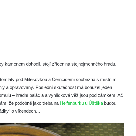
y kamenem dohodil, stojí zřícenina stejnojmenného hradu.
stomlaty pod Milešovkou a Černčicemi souběžná s místním
hlý a opravovaný. Poslední skutečnost má bohužel jeden
 smůlu – hradní palác a a vyhlídková věž jsou pod zámkem. Ač
ádám, že podobně jako třeba na
Helfenburku u Úštěka
budou
osádky“ o víkendech…