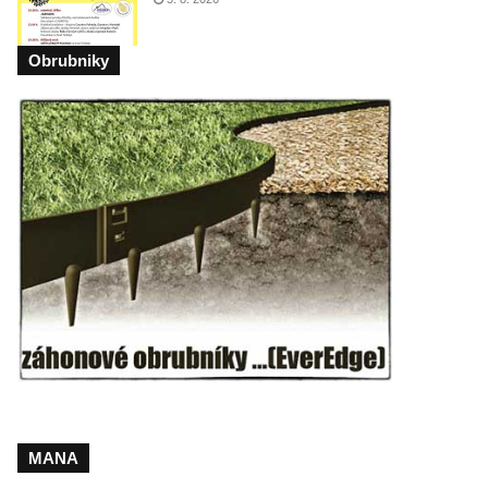
Obrubniky
MANA