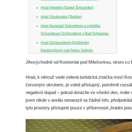
Hrad Arnstein (Saské Švýcarsko)
Hrad Doubravka (Teplice)
Hrad Burgstall Schomberg a vyhlídka
Schandauer Schlossberg v Bad Schandau
Hrad Schwarzberg (Goßdorfer
Raubschloss) nad řekou Sebnitz
Hrad Neurathen na Bastei
Jihovýchodně od Kostomlat pod Milešovkou, skoro co b
Hrad Šebín
Hrad, k němuž vede zelená turistická značka mezi Ko
Hrad Litoměřice
červeným okruhem, je volně přístupný, poměrně rozsá
Hrad Skalka u Vlastislavi
negativní dopad – pokud dorazíte ve všední den, máte
Hrad Kostomlaty
jsem nikde v areálu nenarazil na žádné info, předpokl
Tvrz Brozany nad Ohří
tyto prostory přístupné pouze v přítomnosti „hradní p
Hrad Košťálov
Tvrz Měrunice