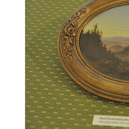
Tvrz Libčeves
Tvrz Kuřívody
Tvrz Tlustec (Velký Valtinov)
Hrad Litýš
Hrad Levín (u Úštěku)
Hrad Bezděz
Hrad Potštejn
Hrad Jezdec
Hrad u Hvězdy
Hrad Čap
Hrad Bradlec
Hrad Kumburk
Hrad Klinštejn
Hrad Drábovna
Hrad Kvítkov