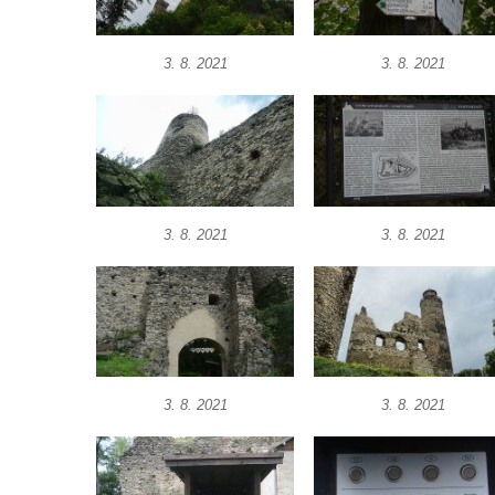
Hrad Rotštejn
3. 8. 2021
3. 8. 2021
Hrad Klamorna
Hrad Starý Rybník (Altenteich)
Hrad Egerberk (Lestkov)
Hrad Perštejn (Borschenstein)
Tvrz Šumburk
3. 8. 2021
3. 8. 2021
Hrad Šumburk (Schönburg)
Hrad Krupka
Hrad Ronov
Tvrz Stranné
Hrad Zbirohy
3. 8. 2021
3. 8. 2021
Hrad Hřídelík
Hrad Vrabinec
Hrad Starý Falkenburk