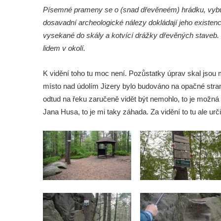
Tvrz Libčeves
Písemné prameny se o (snad dřevěneém) hrádku, vybu
Tvrz Kuřívody
dosavadní archeologické nálezy dokládají jeho existenc
Tvrz Tlustec (Velký Valtinov)
vysekané do skály a kotvící drážky dřevěných staveb. 
Hrad Litýš
lidem v okolí.
Hrad Levín (u Úštěku)
K vidění toho tu moc není. Pozůstatky úprav skal jsou 
Hrad Bezděz
místo nad údolím Jizery bylo budováno na opačné stran
Hrad Potštejn
odtud na řeku zaručeně vidět být nemohlo, to je možná h
Hrad Jezdec
Jana Husa, to je mi taky záhada. Za vidění to tu ale určit
Hrad u Hvězdy
Hrad Čap
Hrad Bradlec
Hrad Kumburk
Hrad Klinštejn
Hrad Drábovna
Hrad Kvítkov