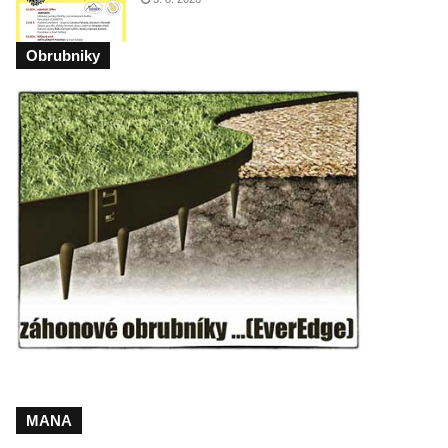
Obrubniky
MANA