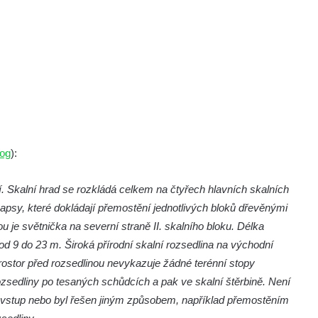
log
):
 Skalní hrad se rozkládá celkem na čtyřech hlavních skalních
apsy, které dokládají přemostění jednotlivých bloků dřevěnými
je světnička na severní straně II. skalního bloku. Délka
d 9 do 23 m. Široká přírodní skalní rozsedlina na východní
Prostor před rozsedlinou nevykazuje žádné terénní stopy
zsedliny po tesaných schůdcích a pak ve skalní štěrbině. Není
ý vstup nebo byl řešen jiným způsobem, například přemostěním