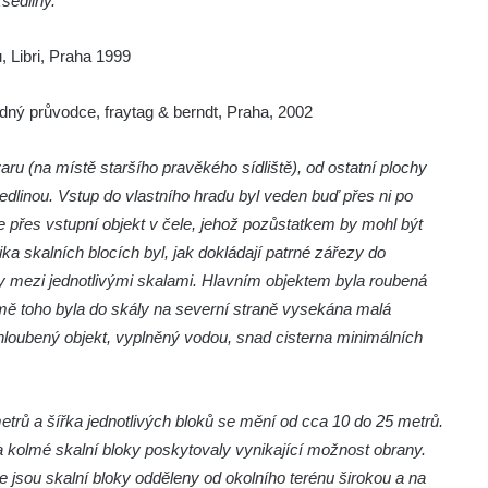
zsedliny.
 Libri, Praha 1999
dný průvodce, fraytag & berndt, Praha, 2002
u (na místě staršího pravěkého sídliště), od ostatní plochy
dlinou. Vstup do vlastního hradu byl veden buď přes ni po
přes vstupní objekt v čele, jehož pozůstatkem by mohl být
a skalních blocích byl, jak dokládají patrné zářezy do
y mezi jednotlivými skalami. Hlavním objektem byla roubená
mě toho byla do skály na severní straně vysekána malá
ahloubený objekt, vyplněný vodou, snad cisterna minimálních
trů a šířka jednotlivých bloků se mění od cca 10 do 25 metrů.
a kolmé skalní bloky poskytovaly vynikající možnost obrany.
e jsou skalní bloky odděleny od okolního terénu širokou a na