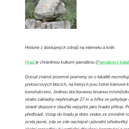
Hrad Rotštejn
Hrad Klamorna
Hrad Starý Rybník (Altenteich)
Hrad Egerberk (Lestkov)
Hrad Perštejn (Borschenstein)
Historie z dostupných zdrojů na internetu a knih:
Tvrz Šumburk
Hrad
je chráněnou kulturní památkou (
Památkový kata
Hrad Šumburk (Schönburg)
Hrad Krupka
Dosud známé písemné prameny se o lokalitě nezmiňují.
Hrad Ronov
pískovcových blocích, na kterých jsou četné trámové k
Tvrz Stranné
konstrukcemi. Jedinou dochovanou tesanou místnůstkou 
Hrad Zbirohy
skalní základny nepřesahuje 27 m a šířka se pohybuje o
straně dispozice sloužila nejspíše jako hradní příkop. 
Hrad Hřídelík
předhradí. Vstup do hradu je dnes veden ze zmíněné ro
Hrad Vrabinec
zcela jasné, zda se zde nacházel i původní středověk
Hrad Starý Falkenburk