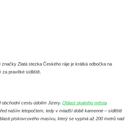
é značky Zlatá stezka Českého ráje je krátká odbočka na
za pravěké sídliště.
l obchodní cestu údolím Jizery.
Oblast skalního města
tí před naším letopočtem, tedy v mladší době kamenné – sídliště
 oblasti pískovcového masívu, který se vypíná až 200 metrů nad