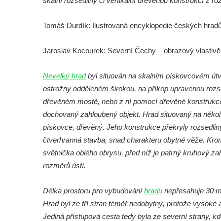
skalní rozsedliny či vertikální dřevěnou konstrukcí z ro
Hrad Andělská Hora
Hrad Milštejn
Tomáš Durdík: Ilustrovaná encyklopedie českých hradů,
Hrad Kalich
Jaroslav Kocourek: Severní Čechy – obrazový vlastivě
Hrad Panna
Hrad Freudenstein (Jáchymov)
Nevelký hrad
byl situován na skalním pískovcovém útvar
Hrad Hněvín
ostrožny odděleném širokou, na příkop upravenou rozse
Hrad Hazmburk
dřevěném mostě, nebo z ní pomocí dřevěné konstrukce 
dochovaný zahloubený objekt. Hrad situovaný na několik
Hrad Hungerberg
pískovce, dřevěný. Jeho konstrukce překryly rozsedlin
Hrad Hartenštejn
čtverhranná stavba, snad charakteru obytné věže. Kro
Hrad Oparno
světnička oblého obrysu, před níž je patrný kruhový z
Hrad Děvín (u Hamru na Jezeře)
rozměrů ústí.
Skalní hrad Stohánek
Délka prostoru pro vybudování
hradu
nepřesahuje 30 me
Hrad Fredevald (Pustý zámek) u České
Hrad byl ze tří stran téměř nedobytný, protože vysoké 
Kamenice
Jediná přístupová cesta tedy byla ze severní strany, kd
Hrad Ostrý (Scharfenstein) u Františkova