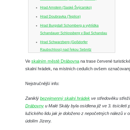
Hrad Arnstein (Saské Švýcarsko)
Hrad Doubravka (Teplice)
Hrad Burgstall Schomberg a vyhlídka
Schandauer Schlossberg v Bad Schandau
Hrad Schwarzberg (Goßdorfer
Raubschloss) nad řekou Sebnitz
Hrad Neurathen na Bastei
Ve
skalním městě Drábovna
na trase červené turistick
Hrad Šebín
skalní hrádek, na místních cedulích ovšem označovaný 
Hrad Litoměřice
Nejstručnější info:
Hrad Skalka u Vlastislavi
Hrad Kostomlaty
Zaniklý
bezejmenný skalní hrádek
ve středověku střeži
Tvrz Brozany nad Ohří
Drábovny
u Malé Skály byla osídlena již ve 3. tisícile
Hrad Košťálov
lužického lidu jak je doloženo z nepočetných nálezů v
údolím Jizery.
Tvrz Měrunice