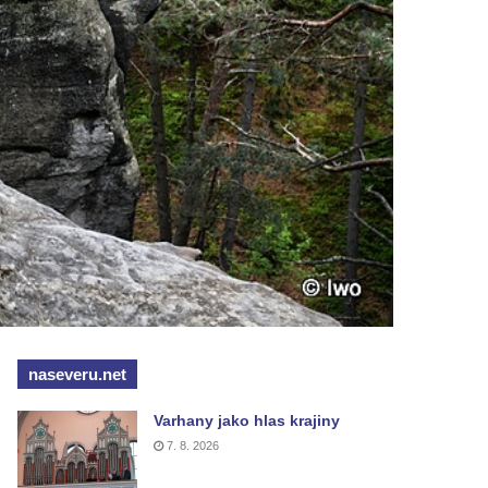
naseveru.net
Varhany jako hlas krajiny
7. 8. 2026