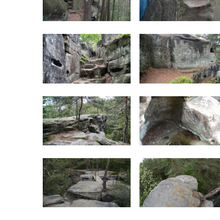
Hrad Milčany (Kickelsburg, nesprávně
Vítkovec)
Hrad Rybnov
Letohrádek Jíljov (Veilchenburg)
Hrad Větrov (Winterstein)
Hrad Blansko
Hrad Mojžíř
Hrad Gutštejn
Hrad Valečov
Hrad Valdštejn
Rousínovský hrádek
Vlčí hrádek
Hrad Švamberk (Krasíkov)
Hrad Štěpanice
Hrad Drábské světničky