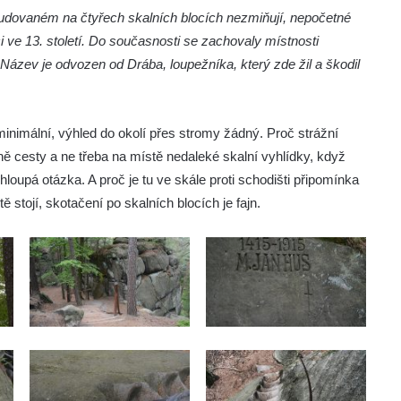
dovaném na čtyřech skalních blocích nezmiňují, nepočetné
i ve 13. století. Do současnosti se zachovaly místnosti
Název je odvozen od Drába, loupežníka, který zde žil a škodil
minimální, výhled do okolí přes stromy žádný. Proč strážní
ě cesty a ne třeba na místě nedaleké skalní vyhlídky, když
loupá otázka. A proč je tu ve skále proti schodišti připomínka
ě stojí, skotačení po skalních blocích je fajn.