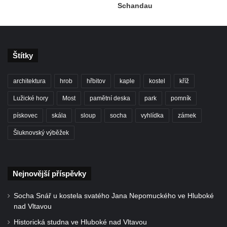
Schandau
Štítky
architektura
hrob
hřbitov
kaple
kostel
kříž
Lužické hory
Most
pamětní deska
park
pomník
pískovec
skála
sloup
socha
vyhlídka
zámek
Šluknovský výběžek
Nejnovější příspěvky
Socha Snář u kostela svatého Jana Nepomuckého ve Hluboké
nad Vltavou
Historická studna ve Hluboké nad Vltavou