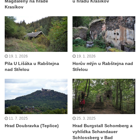
Magdaleny na hradě
u hradu Krasíkov
Krasíkov
19. 1. 2026
19. 1. 2026
Pila U Lišáka u Rabštejna
Horův mlýn u Rabštejna nad
nad Střelou
Střelou
11. 7. 2025
25. 3. 2025
Hrad Doubravka (Teplice)
Hrad Burgstall Schomberg a
vyhlídka Schandauer
Schlossberg v Bad