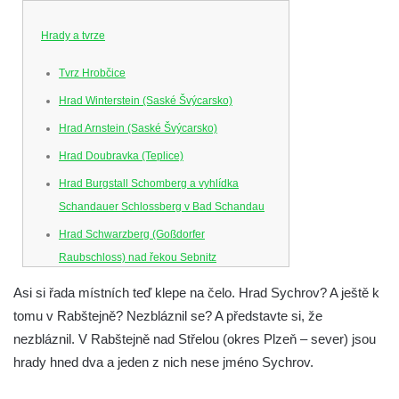
Hrady a tvrze
Tvrz Hrobčice
Hrad Winterstein (Saské Švýcarsko)
Hrad Arnstein (Saské Švýcarsko)
Hrad Doubravka (Teplice)
Hrad Burgstall Schomberg a vyhlídka
Schandauer Schlossberg v Bad Schandau
Hrad Schwarzberg (Goßdorfer
Raubschloss) nad řekou Sebnitz
Hrad Neurathen na Bastei
Asi si řada místních teď klepe na čelo. Hrad Sychrov? A ještě k
Hrad Šebín
tomu v Rabštejně? Nezbláznil se? A představte si, že
nezbláznil. V Rabštejně nad Střelou (okres Plzeň – sever) jsou
Hrad Litoměřice
hrady hned dva a jeden z nich nese jméno Sychrov.
Hrad Skalka u Vlastislavi
Hrad Kostomlaty