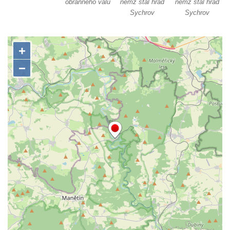
obranného valu
němž stál hrad
němž stál hrad
Sychrov
Sychrov
Skalní hrad Stohánek
Hrad Fredevald (Pustý zámek) u České
Kamenice
Hrad Ostrý (Scharfenstein) u Františkova
nad Ploučnicí
Hrad Himlštejn
Skalní hrad Svojkov
Hrad Nejdek
Hrad Rabštejn nad Střelou
Hrad Sychrov v Rabštejně
Hrad Hasištejn
Hrad Ralsko
Chřibský hrádek
Hrad Jestřebí (Habichstein)