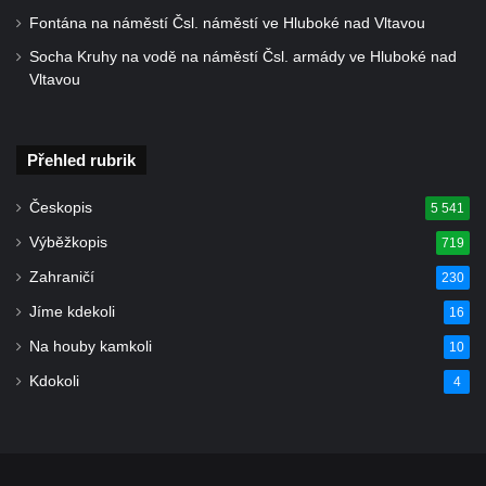
Fontána na náměstí Čsl. náměstí ve Hluboké nad Vltavou
Socha Kruhy na vodě na náměstí Čsl. armády ve Hluboké nad
Vltavou
Přehled rubrik
Českopis
5 541
Výběžkopis
719
Zahraničí
230
Jíme kdekoli
16
Na houby kamkoli
10
Kdokoli
4