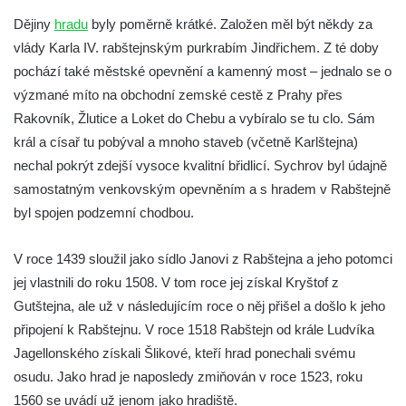
Hrad Kumburk
Dějiny
hradu
byly poměrně krátké. Založen měl být někdy za
Hrad Klinštejn
vlády Karla IV. rabštejnským purkrabím Jindřichem. Z té doby
Hrad Drábovna
pochází také městské opevnění a kamenný most – jednalo se o
výzmané míto na obchodní zemské cestě z Prahy přes
Hrad Kvítkov
Rakovník, Žlutice a Loket do Chebu a vybíralo se tu clo. Sám
Hrad Milčany (Kickelsburg, nesprávně
král a císař tu pobýval a mnoho staveb (včetně Karlštejna)
Vítkovec)
nechal pokrýt zdejší vysoce kvalitní břidlicí. Sychrov byl údajně
Hrad Rybnov
samostatným venkovským opevněním a s hradem v Rabštejně
Letohrádek Jíljov (Veilchenburg)
byl spojen podzemní chodbou.
Hrad Větrov (Winterstein)
V roce 1439 sloužil jako sídlo Janovi z Rabštejna a jeho potomci
Hrad Blansko
jej vlastnili do roku 1508. V tom roce jej získal Kryštof z
Hrad Mojžíř
Gutštejna, ale už v následujícím roce o něj přišel a došlo k jeho
Hrad Gutštejn
připojení k Rabštejnu. V roce 1518 Rabštejn od krále Ludvíka
Hrad Valečov
Jagellonského získali Šlikové, kteří hrad ponechali svému
Hrad Valdštejn
osudu. Jako hrad je naposledy zmiňován v roce 1523, roku
1560 se uvádí už jenom jako hradiště.
Rousínovský hrádek