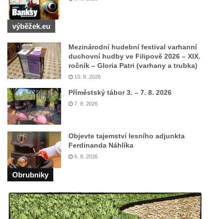
Hrad Vlčtejn (Wildenstein)
výběžek.eu
Hrad Helfenburk (Hrádek) u Úštěka
Skalní hrad a poustevna Sloup v Čechách
Mezinárodní hudební festival varhanní
duchovní hudby ve Filipově 2026 – XIX.
Hrad Tolštejn (Tollenstein)
ročník – Gloria Patri (varhany a trubka)
Hrad Boršengrýn
10. 8. 2026
Hrad Hamrštejn (Hammerstein)
Příměstský tábor 3. – 7. 8. 2026
Hrad Vildštejn (Skalná)
7. 8. 2026
Hrad Frýdštejn (Friedstein)
Hrad Krásný Buk (Schönbuch) u Krásné
Objevte tajemství lesního adjunkta
Lípy
Ferdinanda Náhlíka
6. 8. 2026
Kamenický hrad na Zámeckém vrchu –
Česká Kamenice
Obrubniky
Horní Hrad, řečený Hauenštejn, okres
Karlovy Vary
Hrad Hartenberg (Hřebeny)