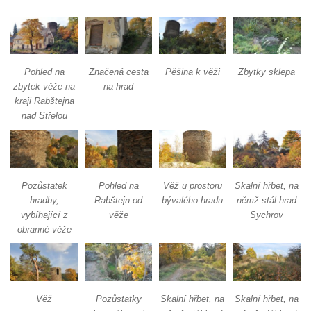
Hrad Zbirohy
Hrad Hřídelík
Hrad Vrabinec
Pohled na
Značená cesta
Pěšina k věži
Zbytky sklepa
Hrad Starý Falkenburk
zbytek věže na
na hrad
Hrad Andělská Hora
kraji Rabštejna
Hrad Milštejn
nad Střelou
Hrad Kalich
Hrad Panna
Hrad Freudenstein (Jáchymov)
Pozůstatek
Pohled na
Věž u prostoru
Skalní hřbet, na
hradby,
Rabštejn od
bývalého hradu
němž stál hrad
Hrad Hněvín
vybíhající z
věže
Sychrov
Hrad Hazmburk
obranné věže
Hrad Hungerberg
Hrad Hartenštejn
Hrad Oparno
Věž
Pozůstatky
Skalní hřbet, na
Skalní hřbet, na
Hrad Děvín (u Hamru na Jezeře)