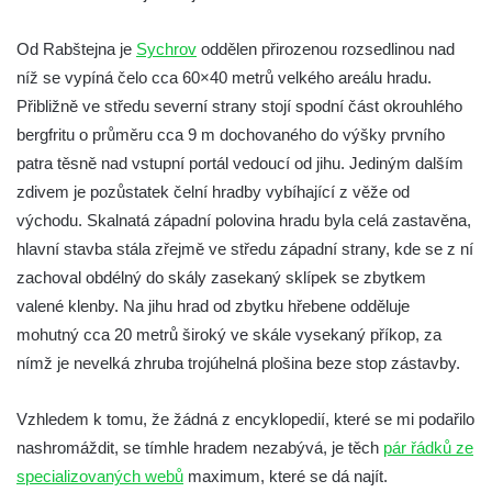
Vlčí hrádek
Od Rabštejna je
Sychrov
oddělen přirozenou rozsedlinou nad
Hrad Švamberk (Krasíkov)
níž se vypíná čelo cca 60×40 metrů velkého areálu hradu.
Hrad Štěpanice
Přibližně ve středu severní strany stojí spodní část okrouhlého
Hrad Drábské světničky
bergfritu o průměru cca 9 m dochovaného do výšky prvního
patra těsně nad vstupní portál vedoucí od jihu. Jediným dalším
Hrad Rotštejn
zdivem je pozůstatek čelní hradby vybíhající z věže od
Hrad Klamorna
východu. Skalnatá západní polovina hradu byla celá zastavěna,
Hrad Starý Rybník (Altenteich)
hlavní stavba stála zřejmě ve středu západní strany, kde se z ní
Hrad Egerberk (Lestkov)
zachoval obdélný do skály zasekaný sklípek se zbytkem
Hrad Perštejn (Borschenstein)
valené klenby. Na jihu hrad od zbytku hřebene odděluje
mohutný cca 20 metrů široký ve skále vysekaný příkop, za
Tvrz Šumburk
nímž je nevelká zhruba trojúhelná plošina beze stop zástavby.
Hrad Šumburk (Schönburg)
Hrad Krupka
Vzhledem k tomu, že žádná z encyklopedií, které se mi podařilo
Hrad Ronov
nashromáždit, se tímhle hradem nezabývá, je těch
pár řádků ze
Tvrz Stranné
specializovaných webů
maximum, které se dá najít.