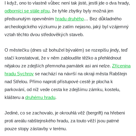
I když, ono to vlastně vůbec není tak jisté, jestli jde o dva hrady,
Tvrz Brozany nad Ohří
odborníci se stále přou
, že tyhle zbytky byly možná jen
Hrad Košťálov
předsunutým opevněním
hradu druhého
… Bez důkladného
archeologického výzkumu je zatím nejasno, jaký byl vzájemný
Tvrz Měrunice
vztah těchto dvou středověkých staveb.
Tvrz Libčeves
Tvrz Kuřívody
O městečku (dnes už bohužel bývalém) se rozepíšu jindy, teď
Tvrz Tlustec (Velký Valtinov)
stačí konstatovat, že v něm zabloudíte těžko a přehlédnout
Hrad Litýš
nějakou ze zdejších přemnoha památek asi ani nelze.
Zřícenina
hradu Sychrov
se nachází na návrší na okraji města Rabštejn
Hrad Levín (u Úštěku)
nad Střelou. Přímo naproti přístupové cestě je plocha k
Hrad Bezděz
parkování, od níž vede cesta ke zdejšímu zámku, kostelu,
Hrad Potštejn
klášteru a
druhému hradu
.
Hrad Jezdec
Hrad u Hvězdy
Jediné, co se zachovalo, je okrouhlá věž (bergrift) na hřebeni
proti areálu rabštejnského hradu, za touto věží jsou patrné
Hrad Čap
pouze stopy zástavby v terénu.
Hrad Bradlec