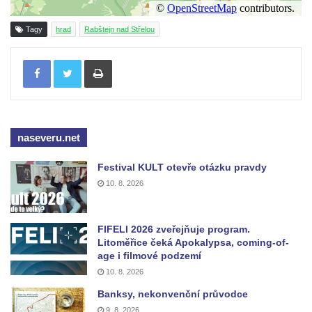
Hrad Roimund
Hrad Kamýk u Litoměřic
Tagy
hrad
Rabštejn nad Střelou
Hrad Seeberg
Tisknout
Kyjovský hrádek
Hrad a klášter Oybin
Pevnost Königstein
Hrad Stolpen
naseveru.net
Hrad Hohnstein
Festival KULT otevře otázku pravdy
Brtnický hrádek
10. 8. 2026
Hrad Trosky
Hrad Kunětická Hora
FIFELI 2026 zveřejňuje program.
Hrad Loket
Litoměřice čeká Apokalypsa, coming-of-
age i filmové podzemí
Skalní hrad Šauenštejn
10. 8. 2026
Hrad Litice u Plzně
Banksy, nekonvenční průvodce
Hrad Buben
9. 8. 2026