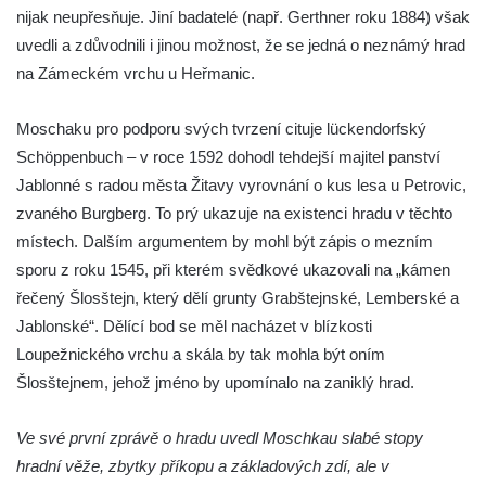
Skalní hrad Stohánek
nijak neupřesňuje. Jiní badatelé (např. Gerthner roku 1884) však
Hrad Fredevald (Pustý zámek) u České
uvedli a zdůvodnili i jinou možnost, že se jedná o neznámý hrad
Kamenice
na Zámeckém vrchu u Heřmanic.
Hrad Ostrý (Scharfenstein) u Františkova
Moschaku pro podporu svých tvrzení cituje lückendorfský
nad Ploučnicí
Schöppenbuch – v roce 1592 dohodl tehdejší majitel panství
Hrad Himlštejn
Jablonné s radou města Žitavy vyrovnání o kus lesa u Petrovic,
Skalní hrad Svojkov
zvaného Burgberg. To prý ukazuje na existenci hradu v těchto
Hrad Nejdek
místech. Dalším argumentem by mohl být zápis o mezním
Hrad Rabštejn nad Střelou
sporu z roku 1545, při kterém svědkové ukazovali na „kámen
řečený Šlosštejn, který dělí grunty Grabštejnské, Lemberské a
Hrad Sychrov v Rabštejně
Jablonské“. Dělící bod se měl nacházet v blízkosti
Hrad Hasištejn
Loupežnického vrchu a skála by tak mohla být oním
Hrad Ralsko
Šlosštejnem, jehož jméno by upomínalo na zaniklý hrad.
Chřibský hrádek
Hrad Jestřebí (Habichstein)
Ve své první zprávě o hradu uvedl Moschkau slabé stopy
hradní věže, zbytky příkopu a základových zdí, ale v
Hrad Roimund