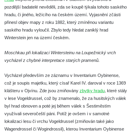
Hrad Hřídelík
pozdější badatelé nevěděli, zda se koupě týkala tohoto saského
hradu, či jiného, ležícího na českém území. Vyjasnění zčásti
Hrad Vrabinec
přinesl objev mapy z roku 1882, který zmíněnou variantu
Hrad Starý Falkenburk
saského hradu vyloučil. Zbylo tedy hledat zaniklý hrad
Hrad Andělská Hora
Winterstein jen na území českém.
Hrad Milštejn
Hrad Kalich
Moschkau při lokalizaci Wintersteinu na Loupežnický vrch
vycházel z chybné interpretace starých pramenů.
Hrad Panna
Hrad Freudenstein (Jáchymov)
Vycházel především ze záznamu v Inventarium Oybinense,
Hrad Hněvín
což je soupis majetku, který císař Karel IV. daroval v roce 1369
Hrad Hazmburk
klášteru v Ojvínu. Zde jsou zmiňovány
zbytky hradu
, které stály
Hrad Hungerberg
v lese Vogeldrussel, což by znamenalo, že za husitských válek
byl hrad obnoven a poté jej během válek s Šestiměstím
Hrad Hartenštejn
využívali severočeští páni. Potíž je ovšem i v samotné
Hrad Oparno
lokalizaci lesu či vrchu Vogeldrussel (zmiňován také jako
Hrad Děvín (u Hamru na Jezeře)
Wagendrossel či Wogindrossil), kterou Inventarium Oybinense