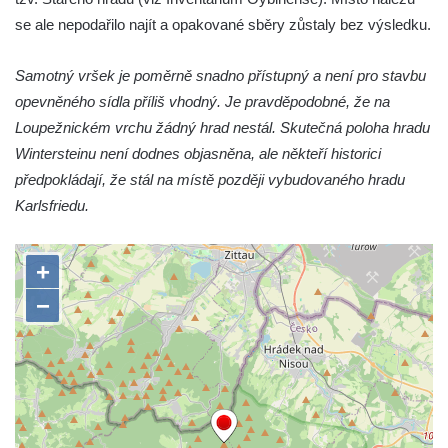
se ale nepodařilo najít a opakované sběry zůstaly bez výsledku.
Hrad Helfenburk (Hrádek) u Úštěka
Skalní hrad a poustevna Sloup v Čechách
Samotný vršek je poměrně snadno přístupný a není pro stavbu
Hrad Tolštejn (Tollenstein)
opevněného sídla příliš vhodný. Je pravděpodobné, že na
Hrad Boršengrýn
Loupežnickém vrchu žádný hrad nestál. Skutečná poloha hradu
Wintersteinu není dodnes objasněna, ale někteří historici
Hrad Hamrštejn (Hammerstein)
předpokládají, že stál na místě později vybudovaného hradu
Hrad Vildštejn (Skalná)
Karlsfriedu.
Hrad Frýdštejn (Friedstein)
Hrad Krásný Buk (Schönbuch) u Krásné
Lípy
Kamenický hrad na Zámeckém vrchu –
Česká Kamenice
Horní Hrad, řečený Hauenštejn, okres
Karlovy Vary
Hrad Hartenberg (Hřebeny)
Hrad Přimda (Pfraumberg)