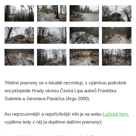
Hrad Klinštejn
Hrad Drábovna
Hrad Kvítkov
Hrad Milčany (Kickelsburg, nesprávně
Vítkovec)
Hrad Rybnov
Letohrádek Jíljov (Veilchenburg)
Hrad Větrov (Winterstein)
Hrad Blansko
Tištěné prameny se o lokalitě nezmiňují, s výjimkou podrobné
Hrad Mojžíř
encyklopedie Hrady okresu Česká Lípa autorů Františka
Gabriela a Jaroslava Panáčka (Argo 2000).
Hrad Gutštejn
Hrad Valečov
Asi nejrozumnější a nejstřízlivější info je na webu
Lužické hory
,
Hrad Valdštejn
vyjděme tedy z něj (a doplňme dalšími prameny):
Rousínovský hrádek