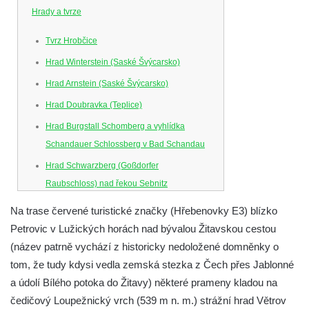
Hrady a tvrze
Tvrz Hrobčice
Hrad Winterstein (Saské Švýcarsko)
Hrad Arnstein (Saské Švýcarsko)
Hrad Doubravka (Teplice)
Hrad Burgstall Schomberg a vyhlídka
Schandauer Schlossberg v Bad Schandau
Hrad Schwarzberg (Goßdorfer
Raubschloss) nad řekou Sebnitz
Hrad Neurathen na Bastei
Na trase červené turistické značky (Hřebenovky E3) blízko
Hrad Šebín
Petrovic v Lužických horách nad bývalou Žitavskou cestou
(název patrně vychází z historicky nedoložené domněnky o
Hrad Litoměřice
tom, že tudy kdysi vedla zemská stezka z Čech přes Jablonné
Hrad Skalka u Vlastislavi
a údolí Bílého potoka do Žitavy) některé prameny kladou na
Hrad Kostomlaty
čedičový Loupežnický vrch (539 m n. m.) strážní hrad Větrov