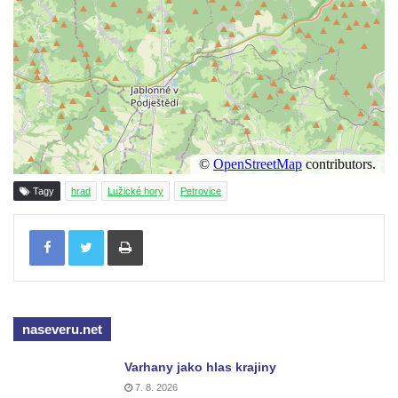
Tagy
hrad
Lužické hory
Petrovice
Tisknout
naseveru.net
Varhany jako hlas krajiny
7. 8. 2026