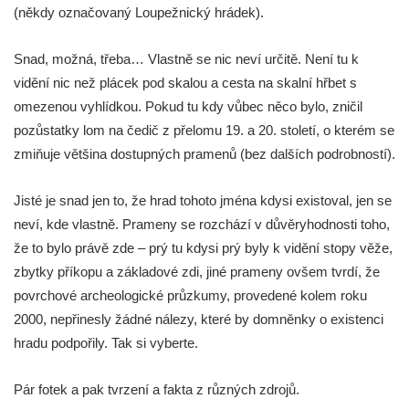
Tvrz Brozany nad Ohří
(někdy označovaný Loupežnický hrádek).
Hrad Košťálov
Snad, možná, třeba… Vlastně se nic neví určitě. Není tu k
Tvrz Měrunice
vidění nic než plácek pod skalou a cesta na skalní hřbet s
Tvrz Libčeves
omezenou vyhlídkou. Pokud tu kdy vůbec něco bylo, zničil
Tvrz Kuřívody
pozůstatky lom na čedič z přelomu 19. a 20. století, o kterém se
Tvrz Tlustec (Velký Valtinov)
zmiňuje většina dostupných pramenů (bez dalších podrobností).
Hrad Litýš
Jisté je snad jen to, že hrad tohoto jména kdysi existoval, jen se
Hrad Levín (u Úštěku)
neví, kde vlastně. Prameny se rozchází v důvěryhodnosti toho,
Hrad Bezděz
že to bylo právě zde – prý tu kdysi prý byly k vidění stopy věže,
Hrad Potštejn
zbytky příkopu a základové zdi, jiné prameny ovšem tvrdí, že
Hrad Jezdec
povrchové archeologické průzkumy, provedené kolem roku
Hrad u Hvězdy
2000, nepřinesly žádné nálezy, které by domněnky o existenci
hradu podpořily. Tak si vyberte.
Hrad Čap
Hrad Bradlec
Pár fotek a pak tvrzení a fakta z různých zdrojů.
Hrad Kumburk