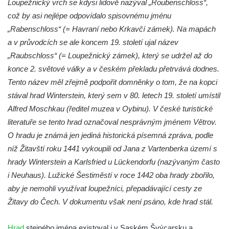
Vlčí hrádek
Loupežnický vrch se kdysi lidově nazýval „Roubenschloss“,
což by asi nejlépe odpovídalo spisovnému jménu
Hrad Švamberk (Krasíkov)
„Rabenschloss“ (= Havraní nebo Krkavčí zámek). Na mapách
Hrad Štěpanice
a v průvodcích se ale koncem 19. století ujal název
Hrad Drábské světničky
„Raubschloss“ (= Loupežnický zámek), který se udržel až do
Hrad Rotštejn
konce 2. světové války a v českém překladu přetrvává dodnes.
Hrad Klamorna
Tento název měl zřejmě podpořit domněnky o tom, že na kopci
stával hrad Winterstein, který sem v 80. letech 19. století umístil
Hrad Starý Rybník (Altenteich)
Alfred Moschkau (ředitel muzea v Oybinu). V české turistické
Hrad Egerberk (Lestkov)
literatuře se tento hrad označoval nesprávným jménem Větrov.
Hrad Perštejn (Borschenstein)
O hradu je známá jen jediná historická písemná zpráva, podle
Tvrz Šumburk
níž Žitavští roku 1441 vykoupili od Jana z Vartenberka území s
Hrad Šumburk (Schönburg)
hrady Winterstein a Karlsfried u Lückendorfu (nazývaným často
i Neuhaus). Lužické Šestiměstí v roce 1442 oba hrady zbořilo,
Hrad Krupka
aby je nemohli využívat loupežníci, přepadávající cesty ze
Hrad Ronov
Žitavy do Čech. V dokumentu však není psáno, kde hrad stál.
Tvrz Stranné
Hrad Zbirohy
Hrad
stejného jména existoval i v Saském Švýcarsku a