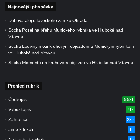
Nejnovější příspěvky
Dubová alej u loveckého zámku Ohrada
Socha Posel na břehu Munického rybníka ve Hluboké nad
Vltavou
Socha Ledviny mezi kruhovým objezdem a Munickým rybníkem
ve Hluboké nad Vltavou
Socha Memento na kruhovém objezdu ve Hluboké nad Vltavou
Přehled rubrik
Českopis
5 531
Výběžkopis
718
Zahraničí
230
Jíme kdekoli
16
Na houby kamkoli
10