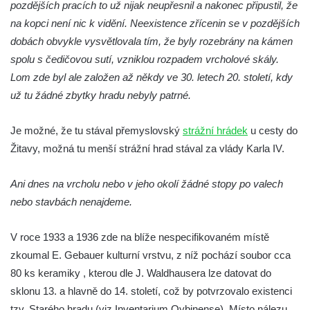
pozdějších pracích to už nijak neupřesnil a nakonec připustil, že
Hrad Kamýk u Litoměřic
na kopci není nic k vidění. Neexistence zřícenin se v pozdějších
Hrad Seeberg
dobách obvykle vysvětlovala tím, že byly rozebrány na kámen
Kyjovský hrádek
spolu s čedičovou sutí, vzniklou rozpadem vrcholové skály.
Hrad a klášter Oybin
Lom zde byl ale založen až někdy ve 30. letech 20. století, kdy
už tu žádné zbytky hradu nebyly patrné.
Pevnost Königstein
Hrad Stolpen
Je možné, že tu stával přemyslovský
strážní hrádek
u cesty do
Hrad Hohnstein
Žitavy, možná tu menší strážní hrad stával za vlády Karla IV.
Brtnický hrádek
Hrad Trosky
Ani dnes na vrcholu nebo v jeho okolí žádné stopy po valech
nebo stavbách nenajdeme.
Hrad Kunětická Hora
Hrad Loket
V roce 1933 a 1936 zde na blíže nespecifikovaném místě
Skalní hrad Šauenštejn
zkoumal E. Gebauer kulturní vrstvu, z níž pochází soubor cca
Hrad Litice u Plzně
80 ks keramiky , kterou dle J. Waldhausera lze datovat do
Hrad Buben
sklonu 13. a hlavně do 14. století, což by potvrzovalo existenci
tzv. Starého hradu (viz Inventarium Oybinense). Místo nálezu
Hrad Vlčtejn (Wildenstein)