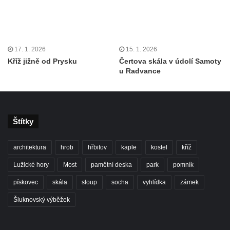
17. 1. 2026
15. 1. 2026
Kříž jižně od Prysku
Čertova skála v údolí Samoty
u Radvance
Štítky
architektura
hrob
hřbitov
kaple
kostel
kříž
Lužické hory
Most
pamětní deska
park
pomník
pískovec
skála
sloup
socha
vyhlídka
zámek
Šluknovský výběžek