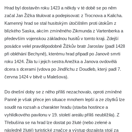
Hrad Kumburk
Hrad byl dostavěn roku 1423 a někdy v té době se po něm
Hrad Klinštejn
začal Jan Žižka titulovat a podepisovat: z Trocnova a Kalicha.
Hrad Drábovna
Kamenný hrad se stal husitským útočištěm proti útokům z
blízkého Saska, akcím zmíněného Zikmunda z Vartenberka a
Hrad Kvítkov
především vojenskou základnou husitů v tomto kraji. Zdejší
Hrad Milčany (Kickelsburg, nesprávně
posádce velel pravděpodobně Žižkův bratr Jaroslav (padl 1428
Vítkovec)
při obléhání Bechyně), kterému hrad připadl po Janově smrti
Hrad Rybnov
roku 1424. Žila tu i jejich sestra Anežka a Janova ovdovělá
Letohrádek Jíljov (Veilchenburg)
dcera s dcerami (vdova po Jindřichu z Doudleb, který padl 7.
Hrad Větrov (Winterstein)
června 1424 v bitvě u Malešova).
Hrad Blansko
Do dnešní doby se z něho příliš nezachovalo, oproti zmíněné
Hrad Mojžíř
Panně je však přece jen situace mnohem lepší a ze zbytků lze
Hrad Gutštejn
soudit na rozsah a charakter hradu (stavba hostince a
Hrad Valečov
vyhlídkového pavilonu v 19. století areálu příliš neublížila). Z
Hrad Valdštejn
Třebušína se na hrad lze dostat po žluté (nebo zelené a
následně žluté) turistické značce a výstup dozajista stojí za
Rousínovský hrádek