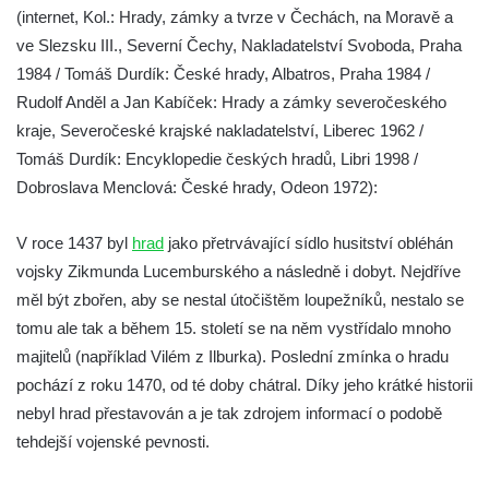
(internet, Kol.: Hrady, zámky a tvrze v Čechách, na Moravě a
Skalní hrad Stohánek
ve Slezsku III., Severní Čechy, Nakladatelství Svoboda, Praha
Hrad Fredevald (Pustý zámek) u České
1984 / Tomáš Durdík: České hrady, Albatros, Praha 1984 /
Kamenice
Rudolf Anděl a Jan Kabíček: Hrady a zámky severočeského
Hrad Ostrý (Scharfenstein) u Františkova
kraje, Severočeské krajské nakladatelství, Liberec 1962 /
nad Ploučnicí
Tomáš Durdík: Encyklopedie českých hradů, Libri 1998 /
Dobroslava Menclová: České hrady, Odeon 1972):
Hrad Himlštejn
Skalní hrad Svojkov
V roce 1437 byl
hrad
jako přetrvávající sídlo husitství obléhán
Hrad Nejdek
vojsky Zikmunda Lucemburského a následně i dobyt. Nejdříve
Hrad Rabštejn nad Střelou
měl být zbořen, aby se nestal útočištěm loupežníků, nestalo se
Hrad Sychrov v Rabštejně
tomu ale tak a během 15. století se na něm vystřídalo mnoho
majitelů (například Vilém z Ilburka). Poslední zmínka o hradu
Hrad Hasištejn
pochází z roku 1470, od té doby chátral. Díky jeho krátké historii
Hrad Ralsko
nebyl hrad přestavován a je tak zdrojem informací o podobě
Chřibský hrádek
tehdejší vojenské pevnosti.
Hrad Jestřebí (Habichstein)