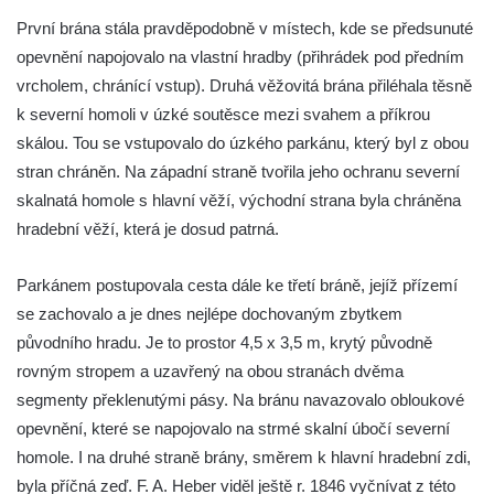
Hrad Vlčtejn (Wildenstein)
První brána stála pravděpodobně v místech, kde se předsunuté
opevnění napojovalo na vlastní hradby (přihrádek pod předním
Hrad Helfenburk (Hrádek) u Úštěka
vrcholem, chránící vstup). Druhá věžovitá brána přiléhala těsně
Skalní hrad a poustevna Sloup v Čechách
k severní homoli v úzké soutěsce mezi svahem a příkrou
Hrad Tolštejn (Tollenstein)
skálou. Tou se vstupovalo do úzkého parkánu, který byl z obou
Hrad Boršengrýn
stran chráněn. Na západní straně tvořila jeho ochranu severní
Hrad Hamrštejn (Hammerstein)
skalnatá homole s hlavní věží, východní strana byla chráněna
hradební věží, která je dosud patrná.
Hrad Vildštejn (Skalná)
Hrad Frýdštejn (Friedstein)
Parkánem postupovala cesta dále ke třetí bráně, jejíž přízemí
Hrad Krásný Buk (Schönbuch) u Krásné
se zachovalo a je dnes nejlépe dochovaným zbytkem
Lípy
původního hradu. Je to prostor 4,5 x 3,5 m, krytý původně
Kamenický hrad na Zámeckém vrchu –
rovným stropem a uzavřený na obou stranách dvěma
Česká Kamenice
segmenty překlenutými pásy. Na bránu navazovalo obloukové
Horní Hrad, řečený Hauenštejn, okres
opevnění, které se napojovalo na strmé skalní úbočí severní
Karlovy Vary
homole. I na druhé straně brány, směrem k hlavní hradební zdi,
byla příčná zeď. F. A. Heber viděl ještě r. 1846 vyčnívat z této
Hrad Hartenberg (Hřebeny)