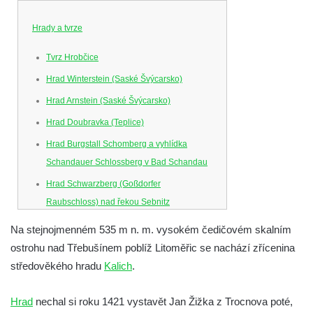
Hrady a tvrze
Tvrz Hrobčice
Hrad Winterstein (Saské Švýcarsko)
Hrad Arnstein (Saské Švýcarsko)
Hrad Doubravka (Teplice)
Hrad Burgstall Schomberg a vyhlídka
Schandauer Schlossberg v Bad Schandau
Hrad Schwarzberg (Goßdorfer
Raubschloss) nad řekou Sebnitz
Hrad Neurathen na Bastei
Na stejnojmenném 535 m n. m. vysokém čedičovém skalním
Hrad Šebín
ostrohu nad Třebušínem poblíž Litoměřic se nachází zřícenina
středověkého hradu
Kalich
.
Hrad Litoměřice
Hrad Skalka u Vlastislavi
Hrad
nechal si roku 1421 vystavět Jan Žižka z Trocnova poté,
Hrad Kostomlaty