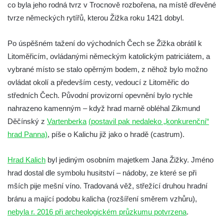
co byla jeho rodná tvrz v Trocnově rozbořena, na místě dřevěné
Tvrz Brozany nad Ohří
tvrze německých rytířů, kterou Žižka roku 1421 dobyl.
Hrad Košťálov
Po úspěšném tažení do východních Čech se Žižka obrátil k
Tvrz Měrunice
Litoměřicím, ovládanými německým katolickým patriciátem, a
Tvrz Libčeves
vybrané místo se stalo opěrným bodem, z něhož bylo možno
Tvrz Kuřívody
ovládat okolí a především cesty, vedoucí z Litoměřic do
Tvrz Tlustec (Velký Valtinov)
středních Čech. Původní provizorní opevnění bylo rychle
Hrad Litýš
nahrazeno kamenným – když hrad marně obléhal Zikmund
Děčínský z
Vartenberka
(postavil pak nedaleko „konkurenční“
Hrad Levín (u Úštěku)
hrad Panna)
, píše o Kalichu již jako o hradě (castrum).
Hrad Bezděz
Hrad Potštejn
Hrad Kalich
byl jediným osobním majetkem Jana Žižky. Jméno
Hrad Jezdec
hrad dostal dle symbolu husitství – nádoby, ze které se při
Hrad u Hvězdy
mších pije mešní víno. Tradovaná věž, střežící druhou hradní
bránu a mající podobu kalicha (rozšíření směrem vzhůru),
Hrad Čap
nebyla r. 2016 při archeologickém průzkumu potvrzena
.
Hrad Bradlec