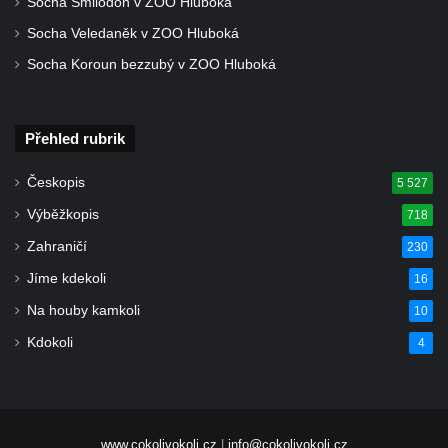
Socha Smilodon v ZOO Hluboká
Socha Veledaněk v ZOO Hluboká
Socha Koroun bezzubý v ZOO Hluboká
Přehled rubrik
Českopis
5 527
Výběžkopis
718
Zahraničí
230
Jíme kdekoli
16
Na houby kamkoli
10
Kdokoli
4
www.cokolivokoli.cz
|
info@cokolivokoli.cz