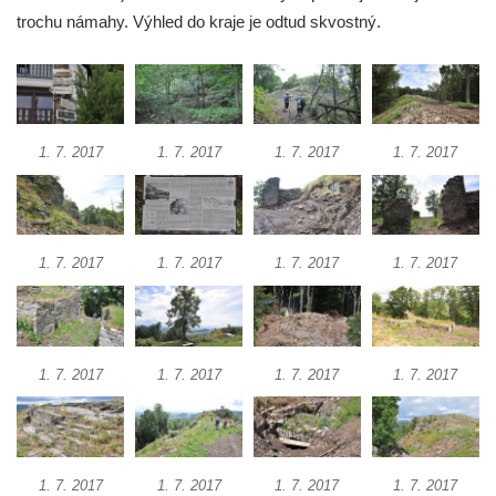
trochu námahy. Výhled do kraje je odtud skvostný.
Vlčí hrádek
Hrad Švamberk (Krasíkov)
Hrad Štěpanice
Hrad Drábské světničky
1. 7. 2017
1. 7. 2017
1. 7. 2017
1. 7. 2017
Hrad Rotštejn
Hrad Klamorna
Hrad Starý Rybník (Altenteich)
1. 7. 2017
1. 7. 2017
1. 7. 2017
1. 7. 2017
Hrad Egerberk (Lestkov)
Hrad Perštejn (Borschenstein)
Tvrz Šumburk
Hrad Šumburk (Schönburg)
1. 7. 2017
1. 7. 2017
1. 7. 2017
1. 7. 2017
Hrad Krupka
Hrad Ronov
Tvrz Stranné
1. 7. 2017
1. 7. 2017
1. 7. 2017
1. 7. 2017