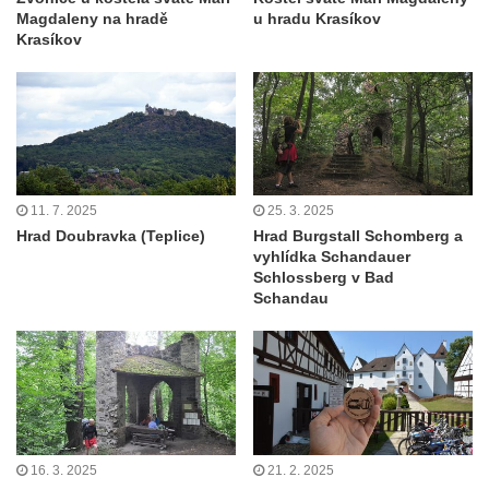
Magdaleny na hradě
u hradu Krasíkov
Krasíkov
11. 7. 2025
25. 3. 2025
Hrad Doubravka (Teplice)
Hrad Burgstall Schomberg a
vyhlídka Schandauer
Schlossberg v Bad
Schandau
16. 3. 2025
21. 2. 2025