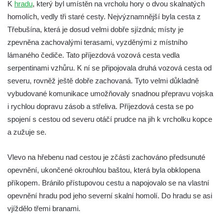
Hrad Roimund
K
hradu
, který byl umístěn na vrcholu hory o dvou skalnatých
homolích, vedly tři staré cesty. Nejvýznamnější byla cesta z
Hrad Kamýk u Litoměřic
Třebušína, která je dosud velmi dobře sjízdná; místy je
Hrad Seeberg
zpevněna zachovalými terasami, vyzděnými z místního
Kyjovský hrádek
lámaného čediče. Tato příjezdová vozová cesta vedla
Hrad a klášter Oybin
serpentinami vzhůru. K ní se připojovala druhá vozová cesta od
Pevnost Königstein
severu, rovněž ještě dobře zachovaná. Tyto velmi důkladně
vybudované komunikace umožňovaly snadnou přepravu vojska
Hrad Stolpen
i rychlou dopravu zásob a střeliva. Příjezdová cesta se po
Hrad Hohnstein
spojení s cestou od severu otáčí prudce na jih k vrcholku kopce
Brtnický hrádek
a zužuje se.
Hrad Trosky
Hrad Kunětická Hora
Vlevo na hřebenu nad cestou je zčásti zachováno předsunuté
opevnění, ukončené okrouhlou baštou, která byla obklopena
Hrad Loket
příkopem. Bránilo přístupovou cestu a napojovalo se na vlastní
Skalní hrad Šauenštejn
opevnění hradu pod jeho severní skalní homolí. Do hradu se asi
Hrad Litice u Plzně
vjíždělo třemi branami.
Hrad Buben