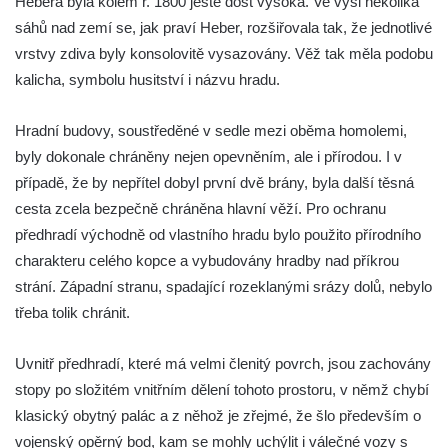
Hebera byla kolem r. 1800 ještě dost vysoká. Ve výši několika
sáhů nad zemí se, jak praví Heber, rozšiřovala tak, že jednotlivé
vrstvy zdiva byly konsolovitě vysazovány. Věž tak měla podobu
kalicha, symbolu husitství i názvu hradu.
Hradní budovy, soustředěné v sedle mezi oběma homolemi,
byly dokonale chráněny nejen opevněním, ale i přírodou. I v
případě, že by nepřítel dobyl první dvě brány, byla další těsná
cesta zcela bezpečně chráněna hlavní věží. Pro ochranu
předhradí východně od vlastního hradu bylo použito přírodního
charakteru celého kopce a vybudovány hradby nad příkrou
strání. Západní stranu, spadající rozeklanými srázy dolů, nebylo
třeba tolik chránit.
Uvnitř předhradí, které má velmi členitý povrch, jsou zachovány
stopy po složitém vnitřním dělení tohoto prostoru, v němž chybí
klasický obytný palác a z něhož je zřejmé, že šlo především o
vojenský opěrný bod, kam se mohly uchýlit i válečné vozy s