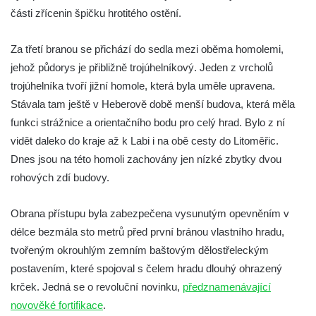
části zřícenin špičku hrotitého ostění.
Hrad Přimda (Pfraumberg)
Za třetí branou se přichází do sedla mezi oběma homolemi,
jehož půdorys je přibližně trojúhelníkový. Jeden z vrcholů
trojúhelníka tvoří jižní homole, která byla uměle upravena.
Stávala tam ještě v Heberově době menší budova, která měla
funkci strážnice a orientačního bodu pro celý hrad. Bylo z ní
vidět daleko do kraje až k Labi i na obě cesty do Litoměřic.
Dnes jsou na této homoli zachovány jen nízké zbytky dvou
rohových zdí budovy.
Obrana přístupu byla zabezpečena vysunutým opevněním v
délce bezmála sto metrů před první bránou vlastního hradu,
tvořeným okrouhlým zemním baštovým dělostřeleckým
postavením, které spojoval s čelem hradu dlouhý ohrazený
krček. Jedná se o revoluční novinku,
předznamenávající
novověké fortifikace
.