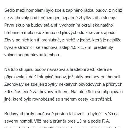
Sedlo mezi homolemi bylo zcela zaplněno řadou budov, z nichž
se zachovaly nad terénem jen nepatrné zbytky zdí a sklepy.
První skupina budov stála při východním okraji skalnatého
hřebene a měla osu zhruba od jihovýchodu k severozápadu.
Zbyly po nich jen tři prohlubně, z nichž v jedné, která je nejblíže
bývalé strážnici, se zachoval sklep 4,5 x 1,7 m, překlenutý
valnou segmentovou klenbou.
Na tuto skupinu budov navazovala hradební zeď, která se
připojovala k další skupině budov, jež stály pod severní homolí.
Zachovaly se zde jen zbytky některých obvodových a příčných
zdí s částečně zachovaným lícem. Na toto křídlo se připojovalo
jiné, které bylo rovnoběžné se směrem cesty ke strážnici.
Budovy chránily současně přístup k hlavní – obytné – věži na
severní homoli. Věž měla průměr přes 13 m a podle F. A.