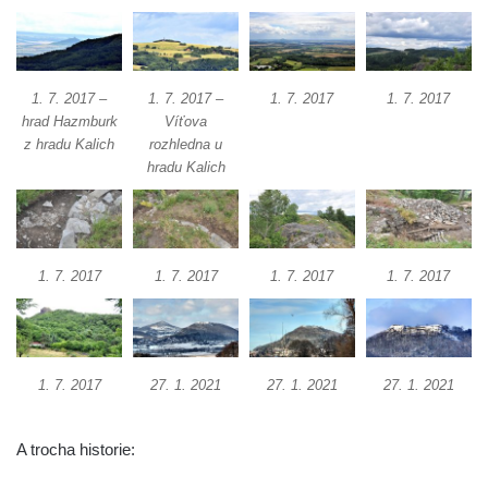
Hrad Zbirohy
Hrad Hřídelík
Hrad Vrabinec
1. 7. 2017 –
1. 7. 2017 –
1. 7. 2017
1. 7. 2017
Hrad Starý Falkenburk
hrad Hazmburk
Víťova
z hradu Kalich
rozhledna u
Hrad Andělská Hora
hradu Kalich
Hrad Milštejn
Hrad Kalich
Hrad Panna
1. 7. 2017
1. 7. 2017
1. 7. 2017
1. 7. 2017
Hrad Freudenstein (Jáchymov)
Hrad Hněvín
Hrad Hazmburk
Hrad Hungerberg
1. 7. 2017
27. 1. 2021
27. 1. 2021
27. 1. 2021
Hrad Hartenštejn
A trocha historie:
Hrad Oparno
Hrad Děvín (u Hamru na Jezeře)