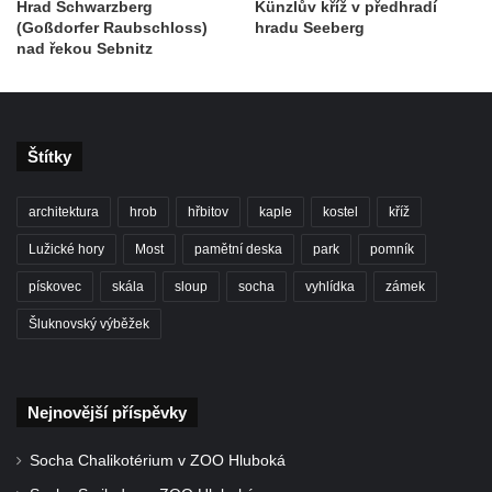
Hrad Schwarzberg
Künzlův kříž v předhradí
(Goßdorfer Raubschloss)
hradu Seeberg
nad řekou Sebnitz
Štítky
architektura
hrob
hřbitov
kaple
kostel
kříž
Lužické hory
Most
pamětní deska
park
pomník
pískovec
skála
sloup
socha
vyhlídka
zámek
Šluknovský výběžek
Nejnovější příspěvky
Socha Chalikotérium v ZOO Hluboká