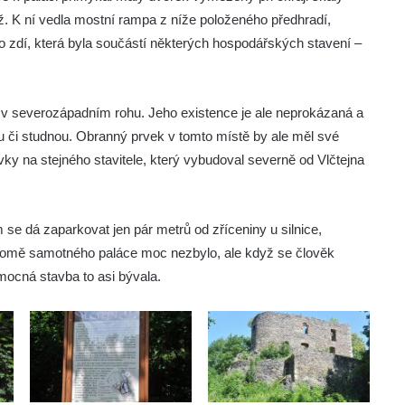
ž. K ní vedla mostní rampa z níže položeného předhradí,
o zdí, která byla součástí některých hospodářských stavení –
t v severozápadním rohu. Jeho existence je ale neprokázaná a
u či studnou. Obranný prvek v tomto místě by ale měl své
ky na stejného stavitele, který vybudoval severně od Vlčtejna
se dá zaparkovat jen pár metrů od zříceniny u silnice,
kromě samotného paláce moc nezbylo, ale když se člověk
mocná stavba to asi bývala.