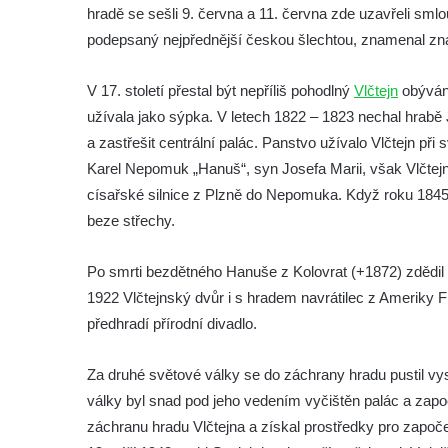
hradě se sešli 9. června a 11. června zde uzavřeli sml
Hrad Milčany (Kickelsburg, nesprávně
podepsaný nejpřednější českou šlechtou, znamenal z
Vítkovec)
Hrad Rybnov
V 17. století přestal být nepříliš pohodlný
Vlčtejn
obýván 
Letohrádek Jíljov (Veilchenburg)
užívala jako sýpka. V letech 1822 – 1823 nechal hrabě
Hrad Větrov (Winterstein)
a zastřešit centrální palác. Panstvo užívalo Vlčtejn při
Karel Nepomuk „Hanuš“, syn Josefa Marii, však Vlčtejn
Hrad Blansko
císařské silnice z Plzně do Nepomuka. Když roku 1845 na
Hrad Mojžíř
beze střechy.
Hrad Gutštejn
Hrad Valečov
Po smrti bezdětného Hanuše z Kolovrat (+1872) zdědil 
Hrad Valdštejn
1922 Vlčtejnský dvůr i s hradem navrátilec z Ameriky Fra
předhradí přírodní divadlo.
Rousínovský hrádek
Vlčí hrádek
Za druhé světové války se do záchrany hradu pustil vy
Hrad Švamberk (Krasíkov)
války byl snad pod jeho vedením vyčištěn palác a zapo
Hrad Štěpanice
záchranu hradu Vlčtejna a získal prostředky pro započe