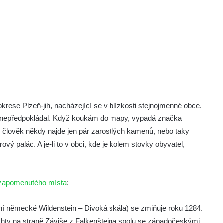
 okrese Plzeň-jih, nacházející se v blízkosti stejnojmenné obce.
o nepředpokládal. Když koukám do mapy, vypadá značka
 člověk někdy najde jen pár zarostlých kamenů, nebo taky
vý palác. A je-li to v obci, kde je kolem stovky obyvatel,
zapomenutého místa
:
ní německé Wildenstein – Divoká skála) se zmiňuje roku 1284.
chty na straně Záviše z Falkenštejna spolu se západočeskými