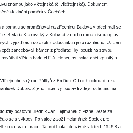
ouvu známou jako vlčtejnská (či vildštejnská). Dokument,
načné uklidnění poměrů v Čechách
a pomalu se proměňoval na zříceninu. Budova v předhradí se
 Josef Maria Krakovský z Kolovrat v duchu romantismu opravit
 svých vyjížďkách do okolí k odpočinku i jako rozhlednu. Už Jan
 opět zanedbával, kámen z předhradí byl použit na stavbu
vštívil Vlčtejn badatel F. A. Heber, byl palác opět zpustlý a
Vlčtejn uherský rod Pálffyů z Erdödu. Od nich odkoupil roku
ntišek Dobiáš. Z jeho iniciativy postavili zdejší ochotníci na
sloužilý poštovní úředník Jan Hejtmánek z Plzně. Ještě za
čalo se s výkopy. Po válce založil Hejtmánek Spolek pro
tí konzervace hradu. Ta probíhala intenzivně v letech 1946-8 a