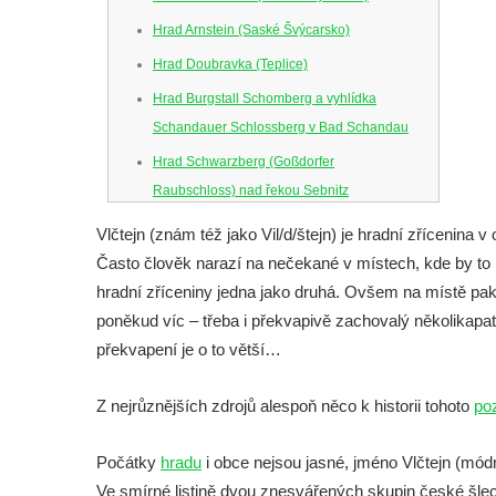
Hrad Arnstein (Saské Švýcarsko)
Hrad Doubravka (Teplice)
Hrad Burgstall Schomberg a vyhlídka
Schandauer Schlossberg v Bad Schandau
Hrad Schwarzberg (Goßdorfer
Raubschloss) nad řekou Sebnitz
Hrad Neurathen na Bastei
Vlčtejn (znám též jako Vil/d/štejn) je hradní zřícenina v
Hrad Šebín
Často člověk narazí na nečekané v místech, kde by t
hradní zříceniny jedna jako druhá. Ovšem na místě pak
Hrad Litoměřice
poněkud víc – třeba i překvapivě zachovalý několikapatro
Hrad Skalka u Vlastislavi
překvapení je o to větší…
Hrad Kostomlaty
Tvrz Brozany nad Ohří
Z nejrůznějších zdrojů alespoň něco k historii tohoto
po
Hrad Košťálov
Počátky
hradu
i obce nejsou jasné, jméno Vlčtejn (mód
Tvrz Měrunice
Ve smírné listině dvou znesvářených skupin české šle