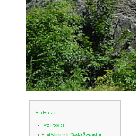
Hrady a tvrze
Tvrz Hrobčice
Hrad Winterstein (Saské Švýcarsko)