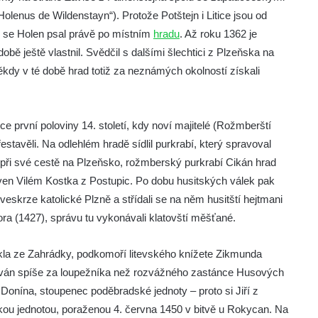
„Holenus de Wildenstayn“). Protože Potštejn i Litice jsou od
že se Holen psal právě po místním
hradu
. Až roku 1362 je
 době ještě vlastnil. Svědčil s dalšími šlechtici z Plzeňska na
ěkdy v té době hrad totiž za neznámých okolností získali
 první poloviny 14. století, kdy noví majitelé (Rožmberští
řestavěli. Na odlehlém hradě sídlil purkrabí, který spravoval
při své cestě na Plzeňsko, rožmberský purkrabí Cikán hrad
ven Vilém Kostka z Postupic. Po dobu husitských válek pak
veskrze katolické Plzně a střídali se na něm husitští hejtmani
ra (1427), správu tu vykonávali klatovští měšťané.
kla ze Zahrádky, podkomoří litevského knížete Zikmunda
žován spíše za loupežníka než rozvážného zastánce Husových
Donína, stoupenec poděbradské jednoty – proto si Jiří z
kou jednotou, poraženou 4. června 1450 v bitvě u Rokycan. Na