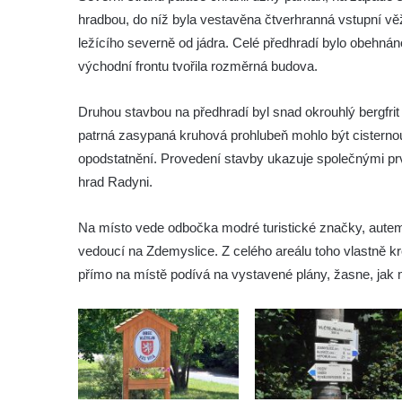
Hrad Andělská Hora
hradbou, do níž byla vestavěna čtverhranná vstupní vě
ležícího severně od jádra. Celé předhradí bylo obehnán
Hrad Milštejn
východní frontu tvořila rozměrná budova.
Hrad Kalich
Hrad Panna
Druhou stavbou na předhradí byl snad okrouhlý bergfri
Hrad Freudenstein (Jáchymov)
patrná zasypaná kruhová prohlubeň mohlo být cisterno
Hrad Hněvín
opodstatnění. Provedení stavby ukazuje společnými prv
hrad Radyni.
Hrad Hazmburk
Hrad Hungerberg
Na místo vede odbočka modré turistické značky, autem 
Hrad Hartenštejn
vedoucí na Zdemyslice. Z celého areálu toho vlastně 
Hrad Oparno
přímo na místě podívá na vystavené plány, žasne, jak 
Hrad Děvín (u Hamru na Jezeře)
Skalní hrad Stohánek
Hrad Fredevald (Pustý zámek) u České
Kamenice
Hrad Ostrý (Scharfenstein) u Františkova