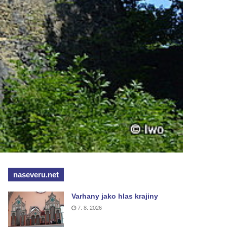
naseveru.net
Varhany jako hlas krajiny
7. 8. 2026