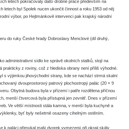
alších letech pokračovaly další drobné práce především na
h letech byl Spolek nucen ukončit činnost a roku 1953 od něj
národní výbor, po Hejtmánkově intervenci pak krajský národní
beru do ruky České hrady Dobroslavy Menclové (díl druhý,
ko administrativní sídlo ke správě okolních statků, stojí na
prakticky z roviny, což z hlediska obrany není příliš výhodné.
byl s výjimkou jihovýchodní strany, kde se nachází strmá skalní
chovaný dvouprostorový patrový plochostropý palác (20 × 9
everu. Obytná budova byla v přízemí i patře rozdělena příčnou
ch, menší čtvercová byla přístupná jen zevnitř. Dnes v přízemí
eb. Ve větší místnosti stála kamna, v menší byla kuchyně a
í výklenky, byť byly nešetrně osazeny cihelným ostěním.
e k paláci přimykal malý dvorek vymezený při okraji skály