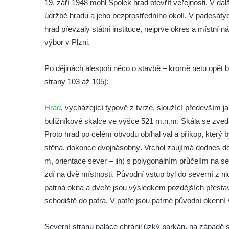
Hrad Drábské světničky
19. září 1948 mohl Spolek hrad otevřít veřejnosti. V d
údržbě hradu a jeho bezprostředního okolí. V padesátýc
Hrad Rotštejn
hrad převzaly státní instituce, nejprve okres a místní 
Hrad Klamorna
výbor v Plzni.
Hrad Starý Rybník (Altenteich)
Hrad Egerberk (Lestkov)
Po dějinách alespoň něco o stavbě – kromě netu opět 
Hrad Perštejn (Borschenstein)
strany 103 až 105):
Tvrz Šumburk
Hrad
, vycházející typově z tvrze, sloužící především ja
Hrad Šumburk (Schönburg)
buližníkové skalce ve výšce 521 m.n.m. Skála se zvedá 
Hrad Krupka
Proto hrad po celém obvodu obíhal val a příkop, který 
Hrad Ronov
stěna, dokonce dvojnásobný. Vrchol zaujímá dodnes do
Tvrz Stranné
m, orientace sever – jih) s polygonálním průčelím na s
zdí na dvě místnosti. Původní vstup byl do severní z ni
Hrad Zbirohy
patrná okna a dveře jsou výsledkem pozdějších přestav
Hrad Hřídelík
schodiště do patra. V patře jsou patrné původní okenn
Hrad Vrabinec
Hrad Starý Falkenburk
Severní stranu paláce chránil úzký parkán, na západě s