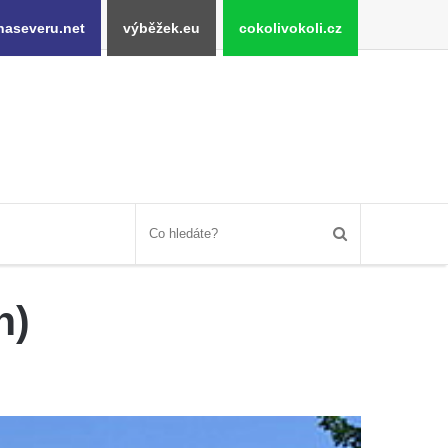
naseveru.net
výběžek.eu
cokolivokoli.cz
n)