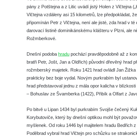
Tvrz Libčeves
pány z Potštejna a z Litic uvádí jistý Holen z Vlčtejna (
Tvrz Kuřívody
Vlčtejna vzdáleny asi 15 kilometrů, lze předpokládat, 
Tvrz Tlustec (Velký Valtinov)
připomínán Petr z Vlčtejna, není ale jisté, zda hrad v té
Hrad Litýš
darovací listině dominikánskému klášteru v Plzni, ale n
Rožmberkové.
Hrad Levín (u Úštěku)
Hrad Bezděz
Dnešní podoba
hradu
pochází pravděpodobně až z konce
Hrad Potštejn
bratři Petr, Jošt, Jan a Oldřich) původní dřevěný hrad p
Hrad Jezdec
rožmberský majetek. Roku 1421 hrad ovládl Jan Žižka 
Hrad u Hvězdy
prakticky bez boje vydal. Novým purkrabím byl ustano
hrad představoval jednu z mála opor kalicha v blízkosti 
Hrad Čap
– Bohuslav ze Švamberka (1422), Přibík a Olfart z Javo
Hrad Bradlec
Hrad Kumburk
Po bitvě u Lipan 1434 byl purkrabím Svojše čečený Ku
Hrad Klinštejn
Korybutoviče, který by dnešní optikou mohl být pova
Hrad Drábovna
myšlenek. Od roku 1446 byl majitelem hradu Bedřich z 
Poděbrad vybral hrad Vlčtejn pro schůzku se strakonic
Hrad Kvítkov