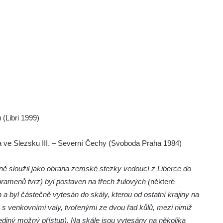
(Libri 1999)
a ve Slezsku III. – Severní Čechy (Svoboda Praha 1984)
trně sloužil jako obrana zemské stezky vedoucí z Liberce do
ramenů tvrz) byl postaven na třech žulových (
některé
h a byl částečně vytesán do skály, kterou od ostatní krajiny na
p s venkovními valy, tvořenými ze dvou řad kůlů, mezi nimiž
ediný možný přístup).
Na skále jsou vytesány na několika