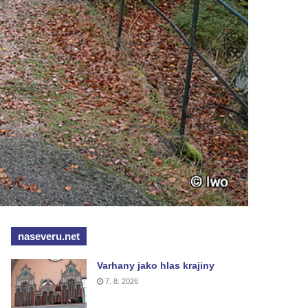
naseveru.net
Varhany jako hlas krajiny
7. 8. 2026