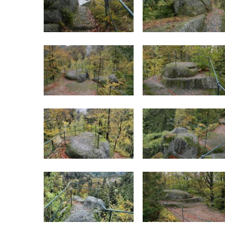
Hrad Milčany (Kickelsburg, nesprávně
Vítkovec)
Hrad Rybnov
Letohrádek Jíljov (Veilchenburg)
Hrad Větrov (Winterstein)
Hrad Blansko
Hrad Mojžíř
Hrad Gutštejn
Hrad Valečov
Hrad Valdštejn
Rousínovský hrádek
Vlčí hrádek
Hrad Švamberk (Krasíkov)
Hrad Štěpanice
Hrad Drábské světničky