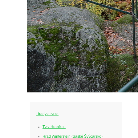
Hrady a tvrze
Tvrz Hrobčice
Hrad Winterstein (Saské Švýcarsko)