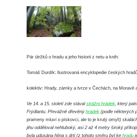
Hrad Rotštejn
Hrad Klamorna
Hrad Starý Rybník (Altenteich)
Hrad Egerberk (Lestkov)
Hrad Perštejn (Borschenstein)
Pár útržků o hradu a jeho historii z netu a knih:
Tvrz Šumburk
Hrad Šumburk (Schönburg)
Tomáš Durdík: Ilustrovaná encyklopedie českých hradů 
Hrad Krupka
Hrad Ronov
kolektiv: Hrady, zámky a tvrze v Čechách, na Moravě 
Tvrz Stranné
Ve 14. a 15. století zde stával
strážní hrádek
, který pa
Hrad Zbirohy
Frýdlantu. Převážně dřevěný
hrádek
(podle některých p
Hrad Hřídelík
prameny mluví o pískovci, ale to je krutý omyl!
) skalác
Hrad Vrabinec
jihu odděloval nehluboký, asi 2 až 4 metry široký příko
Hrad Starý Falkenburk
byla udusána hlína s drtí (z tohoto směru byl ke
hradu
j