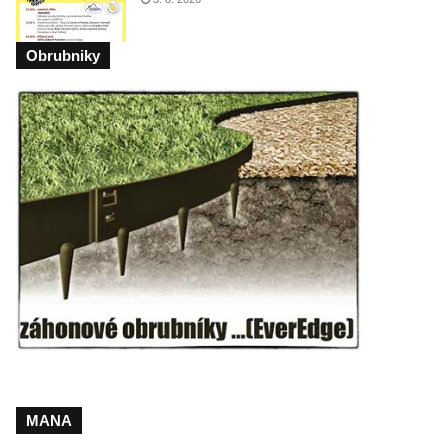
Obrubniky
MANA