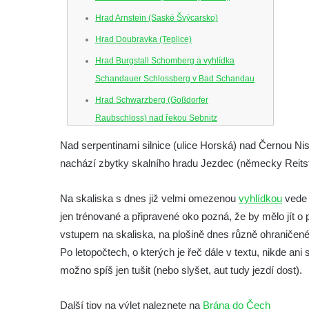
Hrad Arnstein (Saské Švýcarsko)
Hrad Doubravka (Teplice)
Hrad Burgstall Schomberg a vyhlídka
Schandauer Schlossberg v Bad Schandau
Hrad Schwarzberg (Goßdorfer
Raubschloss) nad řekou Sebnitz
Hrad Neurathen na Bastei
Nad serpentinami silnice (ulice Horská) nad Černou Ni
Hrad Šebín
nachází zbytky skalního hradu Jezdec (německy Reitste
Hrad Litoměřice
Na skaliska s dnes již velmi omezenou
vyhlídkou
vede 
Hrad Skalka u Vlastislavi
jen trénované a připravené oko pozná, že by mělo jít o
Hrad Kostomlaty
vstupem na skaliska, na plošině dnes různě ohraničen
Tvrz Brozany nad Ohří
Po letopočtech, o kterých je řeč dále v textu, nikde ani s
Hrad Košťálov
možno spíš jen tušit (nebo slyšet, aut tudy jezdí dost).
Tvrz Měrunice
Další tipy na výlet naleznete na
Brána do Čech