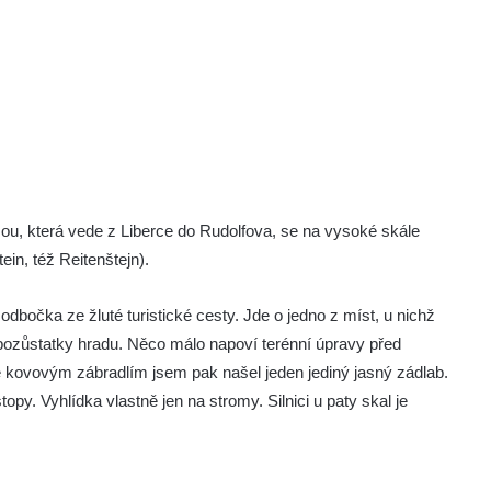
sou, která vede z Liberce do Rudolfova, se na vysoké skále
in, též Reitenštejn).
odbočka ze žluté turistické cesty. Jde o jedno z míst, u nichž
 pozůstatky hradu. Něco málo napoví terénní úpravy před
é kovovým zábradlím jsem pak našel jeden jediný jasný zádlab.
topy. Vyhlídka vlastně jen na stromy. Silnici u paty skal je