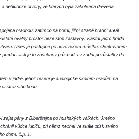
, a nehluboké otvory, ve kterých byla zakotvena dřevěná
spojena hradbou, zatímco na horní, jižní straně hradní areál
odstatě oválný prostor beze stop zástavby. Vlastní jádro hradu
útvaru. Dnes je přístupné po novověkém můstku. Ovětráváním
 přední části je to zasekaný průchod a v zadní pozůstatky do
em v jádře, jehož řešení je analogické skalním hradům na
či strážního bodu.
byl zajat pány z Biberštejna po husitských válkách. Jméno
hránil vůdce lupičů, při němž nechal ve skále otisk svého
ho domu č.p. 1.