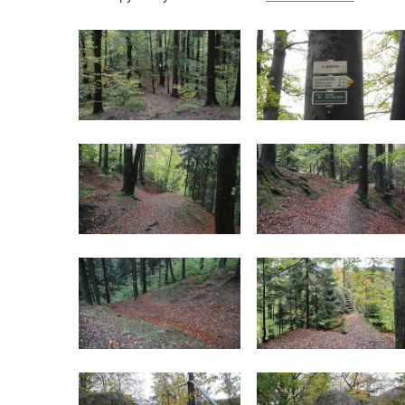
Tvrz Libčeves
Tvrz Kuřívody
Tvrz Tlustec (Velký Valtinov)
Hrad Litýš
Hrad Levín (u Úštěku)
Hrad Bezděz
Hrad Potštejn
Hrad Jezdec
Hrad u Hvězdy
Hrad Čap
Hrad Bradlec
Hrad Kumburk
Hrad Klinštejn
Hrad Drábovna
Hrad Kvítkov