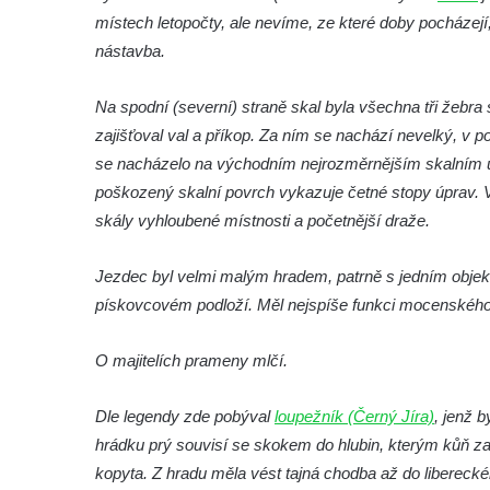
Hrad Andělská Hora
místech letopočty, ale nevíme, ze které doby pocházejí
nástavba.
Hrad Milštejn
Hrad Kalich
Na spodní (severní) straně skal byla všechna tři žebra 
Hrad Panna
zajišťoval val a příkop. Za ním se nachází nevelký, v p
Hrad Freudenstein (Jáchymov)
se nacházelo na východním nejrozměrnějším skalním 
Hrad Hněvín
poškozený skalní povrch vykazuje četné stopy úprav. V
skály vyhloubené místnosti a početnější draže.
Hrad Hazmburk
Hrad Hungerberg
Jezdec byl velmi malým hradem, patrně s jedním objekt
Hrad Hartenštejn
pískovcovém podloží. Měl nejspíše funkci mocenského 
Hrad Oparno
Hrad Děvín (u Hamru na Jezeře)
O majitelích prameny mlčí.
Skalní hrad Stohánek
Dle legendy zde pobýval
loupežník (Černý Jíra)
, jenž 
Hrad Fredevald (Pustý zámek) u České
hrádku prý souvisí se skokem do hlubin, kterým kůň zac
Kamenice
kopyta. Z hradu měla vést tajná chodba až do liberecké
Hrad Ostrý (Scharfenstein) u Františkova