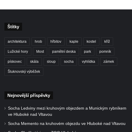
Pamětní deska Josefa Straky v ulici 5.
května u Pražské brány v Mělníku
Pamětní deska Jaroslava Krombholce v
Štítky
Krombholcově ulici na domě čp. 9 v
Mělníku
architektura
hrob
hřbitov
kaple
kostel
kříž
Pamětní deska Masarykova kulturního
Lužické hory
Most
pamětní deska
park
pomník
domu v Mělníku
pískovec
skála
sloup
socha
vyhlídka
zámek
Pamětní deska Jana Nerudy v Nerudově
Šluknovský výběžek
ulici v Plzni – Jižním Předměstí
Pamětní deska Otakara Kudrny na budově
muzea v Netolicích
Nejnovější příspěvky
Pamětní deska Josefa Stejskala na budově
u poutního kostela Navštívení Panny Marie
Socha Ledviny mezi kruhovým objezdem a Munickým rybníkem
v Horní Polici
ve Hluboké nad Vltavou
Pamětní deska Aloise Senefeldera na
Socha Memento na kruhovém objezdu ve Hluboké nad Vltavou
Staroměstské tržnici v Rytířské ulici v Praze