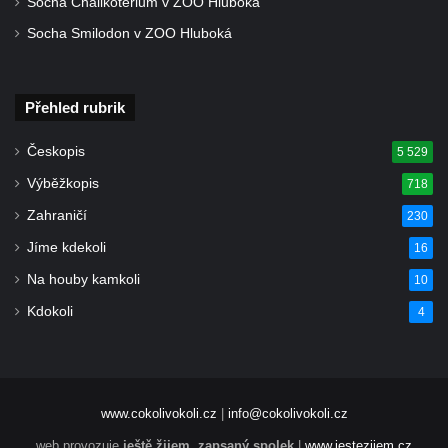
Socha Chalikotérium v ZOO Hluboká
Pamětní deska Františka Palackého na
Socha Smilodon v ZOO Hluboká
MacNevenově paláci v Palackého ulici v
Praze
Přehled rubrik
Pamětní deska Františka Ladislava Riegera
na MacNevenově paláci v Palackého ulici v
Českopis
5 529
Praze
Výběžkopis
718
Pamětní deska Karla Bendla na domě čp.
Zahraničí
230
248/16 na Masarykově nábřeží v Praze
Jíme kdekoli
16
Pamětní deska Bedřicha Smetany na domě
čp. 248/16 na Masarykově nábřeží v Praze
Na houby kamkoli
10
Pamětní deska Karla Knittla na domě čp.
Kdokoli
4
248/16 na Masarykově nábřeží v Praze
Pamětní deska Hanky Krawcec na faře na
náměstí Edvarda Beneše ve Varnsdorfu
www.cokolivokoli.cz
|
info@cokolivokoli.cz
Pamětní deska Volkmara Gaberta na domě
web provozuje
ještě žijem, zapsaný spolek
|
www.jestezijem.cz
76/8 v Drahůnkách