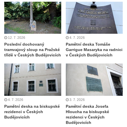
bráně hřbitova v Horní Chřibské.
Pamětní deska Friedricha Schillera u
rozhledny Háj u Aše
Pamětní deska Josefa II. na Císařském
kameni
12. 7. 2026
4. 7. 2026
Poslední dochovaný
Pamětní deska Tomáše
Pamětní deska Františka Schwarze na
tramvajový sloup na Pražské
Garrigue Masaryka na radnici
domě čp. 42 v Perštýnské ulici v
třídě v Českých Budějovicích
v Českých Budějovicích
Pardubicích
Pamětní deska Karla Kryla na ulici 1. máje v
Olomouci
Pamětní deska Věnceslava Metelky na
budově banky v Palackého ulici v Náchodě
4. 7. 2026
3. 7. 2026
Pamětní deska Josefa Regnera-
Pamětní deska na biskupské
Pamětní deska Josefa
Havlovického na bývalém děkanství v ulici
rezidenci v Českých
Hloucha na biskupské
Regnerovy sady v Náchodě
Budějovicích
rezidenci v Českých
Budějovicích
Pamětní deska Josefa Kajetána Tyla na