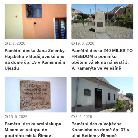
náměstí Jiřího z Poděbrad v Hořicích
Pamětní deska Antonína Sovy v Parku
básníků u hřbitova ve Vysokém nad Jizerou
Pamětní deska evangelického kostela
(Centra setkávání) v Dolní Poustevně
1. 7. 2026
19. 6. 2026
Pamětní deska Augustina Podoláka v
Pamětní deska Jana Zelenky-
Pamětní deska 240 MILES TO
Hajského v Budějovické ulici
FREEDOM u pomníku
Chrámu Proměnění Páně ve Varnsdorfu
na domě čp. 19 v Kamenném
obětem válek na náměstí J.
Pamětní deska Alfonse Dopsche na
Újezdu
V. Kamarýta ve Velešíně
Městské knihovně Lovosice
Pamětní deska Vinařsko-ovocnářské školy
na domě čp. 32/5 v Husově ulici v Mělníku
Pamětní deska prvního mimopražského
provedení Prodané nevěsty na domě U
15. 6. 2026
3. 6. 2026
Zlatého hroznu v Mělníku
Pamětní deska arcibiskupa
Pamětní deska Vojtěcha
Pamětní deska Vladimíra Veselého v
Micara ve vstupu do
Kocmicha na domě čp. 37 v
poutního místa Římov
ulici Betlém v Římově
Pražské bráně v Mělníku