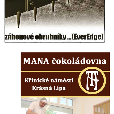
kultury Střelnice v Rumburku
Pamětní deska Josefa Srba Debrnova na
domě čp. 1 v Debrnu
Pamětní deska čestným občanům města na
hřbitově v Kralupech nad Vltavou
Pamětní deska Julia Loria na židovském
hřbitově v Českém Krumlově
Pamětní deska Ignaze Spiro na židovském
hřbitově v Českém Krumlově
Pamětní deska Františka Meixnera před
obecním úřadem v Prysku
Pamětní deska Carlu Franzi Ballemu na
domě čp. 437 v ulici Slovanka ve Cvikově
Pamětní deska Michala Třetiny na domě v
Ostruhové ulici čp. 62/1 v Mělníku
Pamětní deska povodně 2002 na kapli v