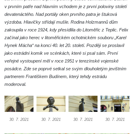
v prvním patře nad hlavním vchodem je z první poloviny století
domě čp. 109 v Kalinově ulici v Novém
devatenáctého. Nad portály oken prvního patra je štuková
Boru
výzdoba. Hlavičky střídají mušle. Rodina Holzmannů dům
Pamětní deska Václava Františka
zakoupila v roce 1924, kdy přesídlila do Litoměřic z Teplic. Felix
Červeného na domě ve Starodubečské ulici
začínal jako herec v litoměřickém ochotnickém souboru „Karel
v Praze Dubeč
Hynek Mácha“ na konci 40. let 20. století. Později se proslavil
Pamětní deska Josefa Mühlbergera na
jako estrádní komik ve scénkách, které si psal sám. První
křižovatce Školní a Horské ulice v Trutnově
veřejné vystoupení měl v roce 1951 v terezínské vojenské
Pamětní deska Jaroslava Třešňáka v
posádce. Zde se poprvé setkal se svým dlouholetým jevištním
Českobratrské ulici v Teplicích
partnerem Františkem Budínem, který tehdy estrádu
Pamětní deska Walthera Hensela na vile
moderoval.
Landhaus v ulici Pod Doubravkou v
Teplicích
Pamětní deska Ludwiga van Beethovena
na domě čp. 72/1 v Lázeňské ulici v
30. 7. 2021
30. 7. 2021
30. 7. 2021
30. 7. 2021
Teplicích
Pamětní deska na ekologické demonstrace