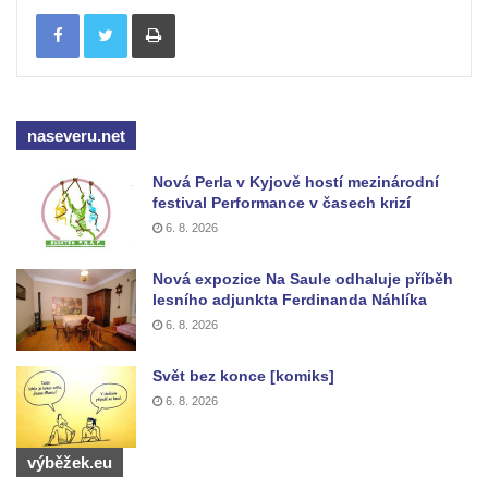
Tisknout
na Dělnickém domě v Cítolibech
Pamětní deska otce a syna Kopřivových na
staré škole v Cítolibech
Pamětní deska 120 let založení SDH
naseveru.net
Touchovice
Nová Perla v Kyjově hostí mezinárodní
Pamětní deska povodní 2013 ve Velkých
festival Performance v časech krizí
Žernosekách
6. 8. 2026
Pamětní deska Franze Josepha Gläsera na
jeho rodném domě čp. 33 v Černické ulici v
Nová expozice Na Saule odhaluje příběh
lesního adjunkta Ferdinanda Náhlíka
Horním Jiřetíně
6. 8. 2026
Pamětní deska Ludwiga Freunda na domě
čp. 76 na Marxově náměstí v Postoloprtech
Svět bez konce [komiks]
Pamětní deska Antonie a Stanislava
6. 8. 2026
Vratislavových na obecním úřadu v
Poleradech
výběžek.eu
Pamětní deska biskupa Wenzela Frinda na