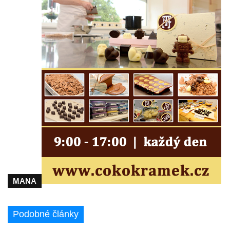
Brozánkách
Pamětní deska mostu Josefa Straky v
Mělníku
Pamětní deska Františka Xavera Parče na
domě čp. 17/1 v ulici G. Casanovy v
Duchcově
Pamětní deska Františka Heilmanna na faře
na náměstí Republiky v Duchcově
Pamětní deska Francisca Ferrera Guarida
ve Ferrerově ulici v Duchcově
Pamětní deska Casanovy na kapli svaté
Barbory v sadech Rudé armády v
Duchcově
MANA
Pamětní deska na domě čp. 371 v
Pivovarské ulici ve Šluknově
Podobné články
Pamětní deska Eduarda Schrötera na