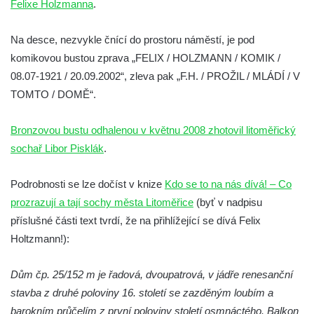
Felixe Holzmanna
.
Pamětní deska Emmanuela Karsche na
hradě Hasištejn
Na desce, nezvykle čnící do prostoru náměstí, je pod
Česká pamětní deska Johanna Wolfganga
komikovou bustou zprava „FELIX / HOLZMANN / KOMIK /
von Goethe na hradě Hasištejn
08.07-1921 / 20.09.2002“, zleva pak „F.H. / PROŽIL / MLÁDÍ / V
Německá pamětní deska Johanna
TOMTO / DOMĚ“.
Wolfganga von Goethe na hradě Hasištejn
Bronzovou bustu odhalenou v květnu 2008 zhotovil litoměřický
Pamětní deska Ondřeje Hese severně od
sochař Libor Pisklák
.
Mezné
Pamětní deska Giacoma Casanovy de
Podrobnosti se lze dočíst v knize
Kdo se to na nás dívá! – Co
Seingalt na zámeckém nádvoří v Duchcově
prozrazují a tají sochy města Litoměřice
(byť v nadpisu
Pamětní deska Heinricha Banka na domě
příslušné části text tvrdí, že na přihlížející se dívá Felix
čp. 18/7 na náměstí Republiky v Duchcově
Holtzmann!):
Pamětní deska Ferdinanda Břetislava
Mikovce na domě čp. 181 ve Sloupu v
Dům čp. 25/152 m je řadová, dvoupatrová, v jádře renesanční
Čechách
stavba z druhé poloviny 16. století se zazděným loubím a
barokním průčelím z první poloviny století osmnáctého. Balkon
Pamětní deska Josefa Jaroslava Kaliny na