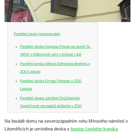
Pamětní desky (nevojenské)
Pamětní deska Augusta Frinda na domě čp.
285/2 v Dittrichově ulici v Krásné Lípě
Pamětní deska Alfreda Edmunda Brehma v
ZOO Leipzig
Pamětní deska Ernsta Pinkerta v ZOO
Leipzig
Pamětní deska založení Drážďanské
Společnosti chovatelů drůbeže v ZOO
Dresden
Na fasádě domu na severozápadním rohu Mírového náměstí v
Pamětní deska Josefa Hory na jeho rodném
Litoměřicích je umístěna deska s
bustou českého komika
domě v Dobříni