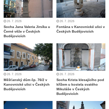
Pamětní deska Johanna Neumanna
severně od Tokáně
Obrázek svatého Huberta na buku svatého
26. 7. 2026
26. 7. 2026
Huberta
Socha Jana Valeria Jirsíka u
Fontána v Kanovnické ulici v
Černé věže v Českých
Českých Budějovicích
Obrázek svatého Jakuba na skále u cesty
Budějovicích
východně od Srbské Kamenice
Busta Jana Amose Komenského na domě
čp. 37 v Račicích
Socha ležícího koně v Sadech
Československé armády v Teplicích
Socha Medvídě v Tierpark Chemnitz
26. 7. 2026
26. 7. 2026
Měšťanský dům čp. 76/2 v
Socha Krista klesajícího pod
Sochy Ležící žena v Tierpark Chemnitz
Kanovnické ulici v Českých
křížem u kostela svatého
Budějovicích
Mikuláše v Českých
Sochy Ptáci v Tierpark Chemnitz
Budějovicích
Socha Skupina jeřábů v Tierpark Chemnitz
Socha Panter v ZOO Leipzig