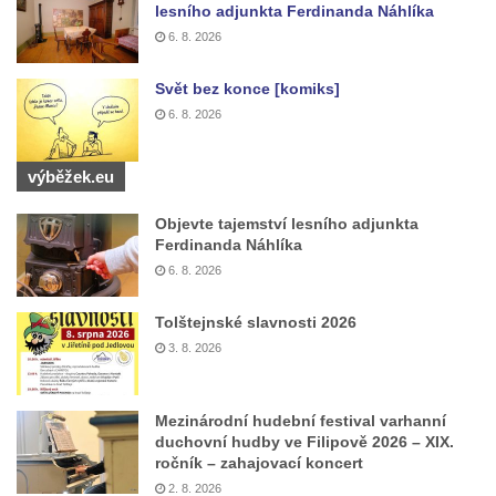
Pomník Vojtěcha Adalberta Lanny v parku
lesního adjunkta Ferdinanda Náhlíka
Na Sadech v Českých Budějovicích
6. 8. 2026
Pomník Přemysla Otakara II. v parku Na
Svět bez konce [komiks]
Sadech v Českých Budějovicích
6. 8. 2026
Socha Mateřství v parku Na Sadech v
Českých Budějovicích
výběžek.eu
Památník Otokara Mokrého v parku Na
Sadech v Českých Budějovicích
Objevte tajemství lesního adjunkta
Ferdinanda Náhlíka
Poslední dochovaný tramvajový sloup na
6. 8. 2026
Pražské třídě v Českých Budějovicích
Socha Civilizovaní na Husově třídě v
Tolštejnské slavnosti 2026
Českých Budějovicích
3. 8. 2026
Socha svatého Jana Nepomuckého Na
Sadech u Mlýnské stoky v Českých
Mezinárodní hudební festival varhanní
Budějovicích
duchovní hudby ve Filipově 2026 – XIX.
ročník – zahajovací koncert
Sochy brouků u Mlýnské stoky v Českých
2. 8. 2026