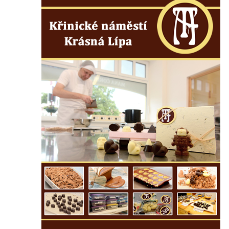
Českých Budějovicích
Socha svatého Václava u pramene v
Semilech
Pamětní deska Tomáše Garrigue Masaryka
na radnici v Českých Budějovicích
Pamětní deska na biskupské rezidenci v
Českých Budějovicích
Pamětní deska Josefa Hloucha na
biskupské rezidenci v Českých
Budějovicích
Socha žáby u rybníčku na Náměstí v
Kamenném Újezdě
Pamětní kámen družebních obcí Kamenný
Újezd a Krauchthal v parku na Náměstí v
Kamenném Újezdě
Socha na náměstí J. V. Kamarýta ve