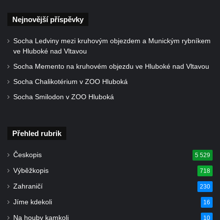
ZOO Dresden
Nejnovější příspěvky
Socha světce severně od Lužce nad
Vltavou
Socha Ledviny mezi kruhovým objezdem a Munickým rybníkem
Pamětní kámen revitalizace Vltavy Vraňany
ve Hluboké nad Vltavou
– Hořín u Lužce nad Vltavou
Socha Memento na kruhovém objezdu ve Hluboké nad Vltavou
Strom svobody a památník 100 let republiky
Socha Chalikotérium v ZOO Hluboká
a 30. výročí listopadu 1989 v Hrobčicích
Socha Smilodon v ZOO Hluboká
Boží muka v parku před domem čp. 17 v
Hrobčicích
Přehled rubrik
Sochy „Klaun a dívenka“ v parku v centru
Hrobčic
Českopis
5 529
Socha svatého Antonína poustevníka v
Výběžkopis
718
Mirošovicích
Zahraničí
230
Socha vodníka u požární nádrže v
Jíme kdekoli
16
Mirošovicích
Na houby kamkoli
10
Socha býka před areálem firmy 2JCP v