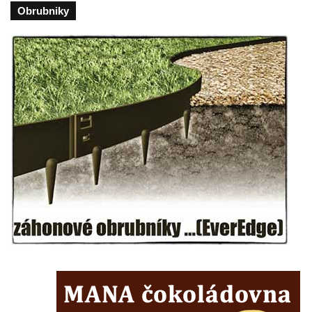
Budějovicích
Obrubniky
Socha svatého Vincence Ferrerského na
nádvoří kláštera dominikánů v Českých
Budějovicích
Socha svatého Zachariáše na nádvoří
kláštera dominikánů v Českých
Budějovicích
Socha svatého Josefa na nádvoří kláštera
dominikánů v Českých Budějovicích
Socha svaté Anny na nádvoří kláštera
dominikánů v Českých Budějovicích
Socha svatého Dominika na nádvoří
kláštera dominikánů v Českých
Budějovicích
Sousoší Kalvárie před klášterem
dominikánů u Piaristického náměstí v