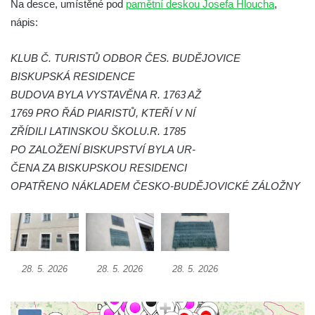
Na desce, umístěné pod
pamětní deskou Josefa Hloucha
,
Socha Medvěd jeskynní v ZOO Hluboká
nápis:
Socha Mamutí lebka v ZOO Hluboká
KLUB Č. TURISTŮ ODBOR ČES. BUDĚJOVICE
Socha Mamut srstnatý v ZOO Hluboká
BISKUPSKÁ RESIDENCE
Socha Orel v ZOO Hluboká
BUDOVA BYLA VYSTAVĚNA R. 1763 AŽ
Socha Vydry si hrají v ZOO Hluboká
1769 PRO ŘÁD PIARISTŮ, KTEŘÍ V NÍ
Socha Přátelství v ZOO Hluboká
ZŘÍDILI LATINSKOU ŠKOLU.R. 1785
PO ZALOŽENÍ BISKUPSTVÍ BYLA UR-
Socha Matka příroda v ZOO Hluboká
ČENA ZA BISKUPSKOU RESIDENCI
Socha Lišky v ZOO Hluboká
OPATŘENO NÁKLADEM ČESKO-BUDĚJOVICKÉ ZÁLOŽNY
Socha Kudlanka v ZOO Hluboká
Socha Vlčice s mládětem v ZOO Hluboká
Socha Rys číhající na srnu v ZOO Hluboká
Socha Orlice v ZOO Hluboká
28. 5. 2026
28. 5. 2026
28. 5. 2026
Socha Tygr v ZOO Hluboká
Socha Želva v ZOO Hluboká