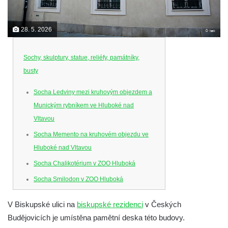
28. 5. 2026
Sochy, skulptury, statue, reliéfy, památníky,
busty
Socha Ledviny mezi kruhovým objezdem a
Munickým rybníkem ve Hluboké nad
Vltavou
Socha Memento na kruhovém objezdu ve
Hluboké nad Vltavou
Socha Chalikotérium v ZOO Hluboká
Socha Smilodon v ZOO Hluboká
Socha Veledaněk v ZOO Hluboká
V Biskupské ulici na
biskupské rezidenci
v Českých
Socha Koroun bezzubý v ZOO Hluboká
Budějovicích je umístěna pamětní deska této budovy.
Socha Plejtvák obrovský v ZOO Hluboká