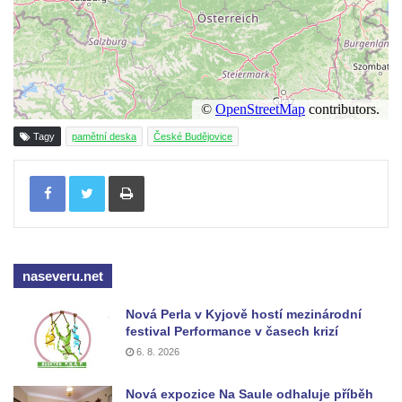
čp. 69/1 v Českých Budějovicích
Socha Jana Valeria Jirsíka u Černé věže v
Českých Budějovicích
Socha Krista klesajícího pod křížem u
kostela svatého Mikuláše v Českých
Tagy
pamětní deska
České Budějovice
Budějovicích
Tisknout
Socha svatého Jana Nepomuckého u
kostela svaté Rodiny v Českých
Budějovicích
Socha S tebou v parku na Senovážném
náměstí v Českých Budějovicích
naseveru.net
Socha Tornádo v parku na Senovážném
Nová Perla v Kyjově hostí mezinárodní
náměstí v Českých Budějovicích
festival Performance v časech krizí
6. 8. 2026
Sousoší Humanoidi na Lannově třídě v
Českých Budějovicích
Nová expozice Na Saule odhaluje příběh