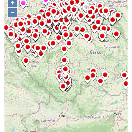
Socha Kozorožec horský v ZOO Hluboká
Socha Včela v ZOO Hluboká
Socha Housenka v ZOO Hluboká
Socha Nosorožík v ZOO Hluboká
Socha Rosomák v ZOO Hluboká
Socha Beruška v ZOO Hluboká
Socha Vážka v ZOO Hluboká
Socha Volavka v ZOO Hluboká
Flamingo trůn v ZOO Hluboká
Lavička Kůň Převalského v ZOO Hluboká
Lysá nad Labem, barokní město Šporkovo
Socha Opičákovník v ZOO Hluboká
Socha Roháč v ZOO Hluboká
Socha Mystik v ZOO Hluboká
Reliéf Rodina a práce na budově záložny