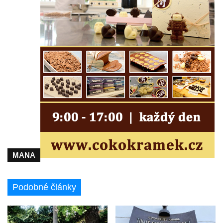
kultury Střelnice v Rumburku
Pamětní deska Josefa Srba Debrnova na
domě čp. 1 v Debrnu
Pamětní deska čestným občanům města na
hřbitově v Kralupech nad Vltavou
Pamětní deska Julia Loria na židovském
hřbitově v Českém Krumlově
Pamětní deska Ignaze Spiro na židovském
hřbitově v Českém Krumlově
Pamětní deska Františka Meixnera před
obecním úřadem v Prysku
MANA
Pamětní deska Carlu Franzi Ballemu na
domě čp. 437 v ulici Slovanka ve Cvikově
Podobné články
Pamětní deska Michala Třetiny na domě v
Ostruhové ulici čp. 62/1 v Mělníku
Pamětní deska povodně 2002 na kapli v