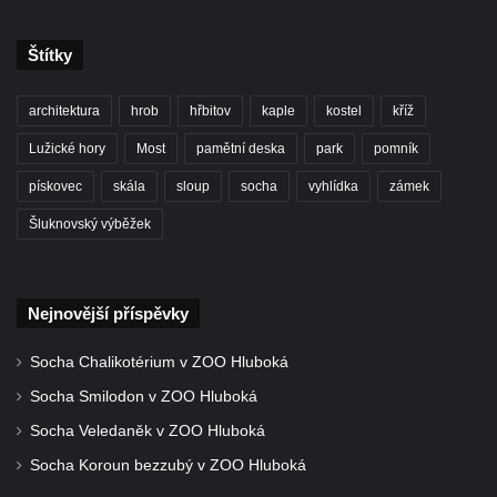
náměstí Jiřího z Poděbrad v Hořicích
Pamětní deska Antonína Sovy v Parku
Štítky
básníků u hřbitova ve Vysokém nad Jizerou
architektura
hrob
hřbitov
kaple
kostel
kříž
Pamětní deska evangelického kostela
(Centra setkávání) v Dolní Poustevně
Lužické hory
Most
pamětní deska
park
pomník
Pamětní deska Augustina Podoláka v
pískovec
skála
sloup
socha
vyhlídka
zámek
Chrámu Proměnění Páně ve Varnsdorfu
Šluknovský výběžek
Pamětní deska Alfonse Dopsche na
Městské knihovně Lovosice
Pamětní deska Vinařsko-ovocnářské školy
Nejnovější příspěvky
na domě čp. 32/5 v Husově ulici v Mělníku
Socha Chalikotérium v ZOO Hluboká
Pamětní deska prvního mimopražského
Socha Smilodon v ZOO Hluboká
provedení Prodané nevěsty na domě U
Zlatého hroznu v Mělníku
Socha Veledaněk v ZOO Hluboká
Pamětní deska Vladimíra Veselého v
Socha Koroun bezzubý v ZOO Hluboká
Pražské bráně v Mělníku