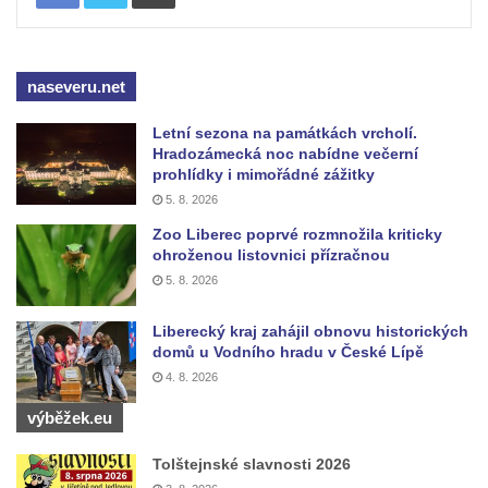
na kašně na Benešově náměstí v Teplicích
Pamětní deska Urnového háje hřbitova
Šumburk nad Desnou v Tanvaldu
naseveru.net
Pamětní deska prvního předvedení
Letní sezona na památkách vrcholí.
televizního obrazu na Městském úřadu v
Hradozámecká noc nabídne večerní
Tanvaldu
prohlídky i mimořádné zážitky
5. 8. 2026
Pamětní deska Josefa Schindlera na
Zoo Liberec poprvé rozmnožila kriticky
základní škole v Desné
ohroženou listovnici přízračnou
Pamětní desky významných rodáků na zdi
5. 8. 2026
kostela svatého Bartoloměje ve Velkém
Šenově
Liberecký kraj zahájil obnovu historických
domů u Vodního hradu v České Lípě
Pamětní deska Johanna Wolfganga Goetha
4. 8. 2026
na Komorní Hůrce
výběžek.eu
Pamětní deska Edmunda Kaizla na
bývalém špitále v Cítolibech
Tolštejnské slavnosti 2026
Pamětní deska průkopníků dělnického hnutí