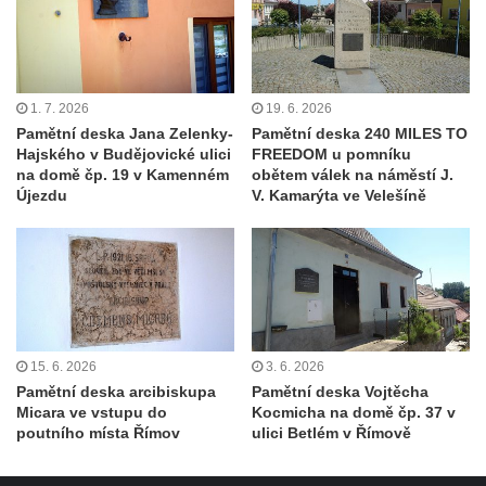
bráně hřbitova v Horní Chřibské.
Pamětní deska Friedricha Schillera u
rozhledny Háj u Aše
1. 7. 2026
19. 6. 2026
Pamětní deska Josefa II. na Císařském
Pamětní deska Jana Zelenky-
Pamětní deska 240 MILES TO
kameni
Hajského v Budějovické ulici
FREEDOM u pomníku
Pamětní deska Františka Schwarze na
na domě čp. 19 v Kamenném
obětem válek na náměstí J.
Újezdu
V. Kamarýta ve Velešíně
domě čp. 42 v Perštýnské ulici v
Pardubicích
Pamětní deska Karla Kryla na ulici 1. máje v
Olomouci
Pamětní deska Věnceslava Metelky na
budově banky v Palackého ulici v Náchodě
15. 6. 2026
3. 6. 2026
Pamětní deska Josefa Regnera-
Pamětní deska arcibiskupa
Pamětní deska Vojtěcha
Micara ve vstupu do
Kocmicha na domě čp. 37 v
Havlovického na bývalém děkanství v ulici
poutního místa Římov
ulici Betlém v Římově
Regnerovy sady v Náchodě
Pamětní deska Josefa Kajetána Tyla na