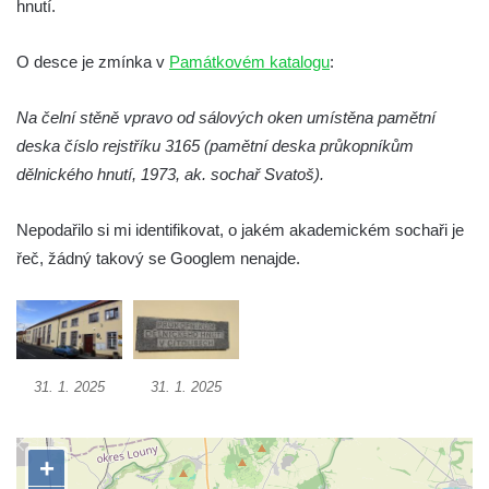
hnutí.
Pamětní deska Emmanuela Karsche na
hradě Hasištejn
O desce je zmínka v
Památkovém katalogu
:
Česká pamětní deska Johanna Wolfganga
von Goethe na hradě Hasištejn
Na čelní stěně vpravo od sálových oken umístěna pamětní
deska číslo rejstříku 3165 (pamětní deska průkopníkům
Německá pamětní deska Johanna
dělnického hnutí, 1973, ak. sochař Svatoš).
Wolfganga von Goethe na hradě Hasištejn
Pamětní deska Ondřeje Hese severně od
Nepodařilo si mi identifikovat, o jakém akademickém sochaři je
Mezné
řeč, žádný takový se Googlem nenajde.
Pamětní deska Giacoma Casanovy de
Seingalt na zámeckém nádvoří v Duchcově
Pamětní deska Heinricha Banka na domě
čp. 18/7 na náměstí Republiky v Duchcově
31. 1. 2025
31. 1. 2025
Pamětní deska Ferdinanda Břetislava
Mikovce na domě čp. 181 ve Sloupu v
Čechách
Pamětní deska Josefa Jaroslava Kaliny na