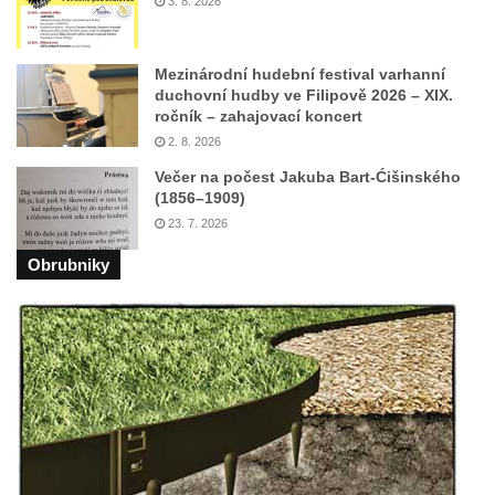
3. 8. 2026
na Dělnickém domě v Cítolibech
Pamětní deska otce a syna Kopřivových na
Mezinárodní hudební festival varhanní
staré škole v Cítolibech
duchovní hudby ve Filipově 2026 – XIX.
ročník – zahajovací koncert
Pamětní deska 120 let založení SDH
2. 8. 2026
Touchovice
Večer na počest Jakuba Bart-Ćišinského
Pamětní deska povodní 2013 ve Velkých
(1856–1909)
Žernosekách
23. 7. 2026
Pamětní deska Franze Josepha Gläsera na
Obrubniky
jeho rodném domě čp. 33 v Černické ulici v
Horním Jiřetíně
Pamětní deska Ludwiga Freunda na domě
čp. 76 na Marxově náměstí v Postoloprtech
Pamětní deska Antonie a Stanislava
Vratislavových na obecním úřadu v
Poleradech
Pamětní deska biskupa Wenzela Frinda na