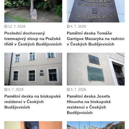
Brozánkách
Pamětní deska mostu Josefa Straky v
Mělníku
12. 7. 2026
4. 7. 2026
Pamětní deska Františka Xavera Parče na
Poslední dochovaný
Pamětní deska Tomáše
domě čp. 17/1 v ulici G. Casanovy v
tramvajový sloup na Pražské
Garrigue Masaryka na radnici
Duchcově
třídě v Českých Budějovicích
v Českých Budějovicích
Pamětní deska Františka Heilmanna na faře
na náměstí Republiky v Duchcově
Pamětní deska Francisca Ferrera Guarida
ve Ferrerově ulici v Duchcově
Pamětní deska Casanovy na kapli svaté
4. 7. 2026
3. 7. 2026
Barbory v sadech Rudé armády v
Pamětní deska na biskupské
Pamětní deska Josefa
Duchcově
rezidenci v Českých
Hloucha na biskupské
Budějovicích
rezidenci v Českých
Pamětní deska na domě čp. 371 v
Budějovicích
Pivovarské ulici ve Šluknově
Pamětní deska Eduarda Schrötera na