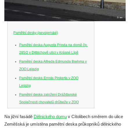
Pamětní desky (nevojenské)
Pamětní deska Augusta Frinda na domě čp.
285/2 v Dittrichově ulici v Krásné Lípě
Pamětní deska Alfreda Edmunda Brehma v
ZOO Leipzig
Pamětní deska Ernsta Pinkerta v ZOO
Leipzig
Pamětní deska založení Drážďanské
Společnosti chovatelů drůbeže v ZOO
Dresden
Na jižní fasádě
Dělnického domu
v Cítolibech směrem do ulice
Pamětní deska Josefa Hory na jeho rodném
Zeměšská je umístěna pamětní deska průkopníků dělnického
domě v Dobříni