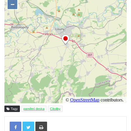
domě čp. 109 v Kalinově ulici v Novém
Boru
Pamětní deska Václava Františka
Červeného na domě ve Starodubečské ulici
v Praze Dubeč
Pamětní deska Josefa Mühlbergera na
křižovatce Školní a Horské ulice v Trutnově
Pamětní deska Jaroslava Třešňáka v
Českobratrské ulici v Teplicích
Pamětní deska Walthera Hensela na vile
Landhaus v ulici Pod Doubravkou v
Teplicích
Pamětní deska Ludwiga van Beethovena
Tagy
pamětní deska
Cítoliby
na domě čp. 72/1 v Lázeňské ulici v
Teplicích
Tisknout
Pamětní deska na ekologické demonstrace