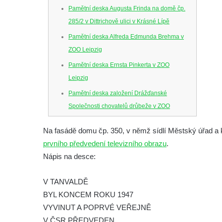
Pamětní deska Augusta Frinda na domě čp.
285/2 v Dittrichově ulici v Krásné Lípě
Pamětní deska Alfreda Edmunda Brehma v
ZOO Leipzig
Pamětní deska Ernsta Pinkerta v ZOO
Leipzig
Pamětní deska založení Drážďanské
Společnosti chovatelů drůbeže v ZOO
Dresden
Na fasádě domu čp. 350, v němž sídlí Městský úřad a
Pamětní deska Josefa Hory na jeho rodném
prvního předvedení televizního obrazu
.
domě v Dobříni
Nápis na desce:
Pamětní deska Emmanuela Karsche na
hradě Hasištejn
V TANVALDĚ
Česká pamětní deska Johanna Wolfganga
BYL KONCEM ROKU 1947
von Goethe na hradě Hasištejn
VYVINUT A POPRVÉ VEŘEJNĚ
Německá pamětní deska Johanna
V ČSR PŘEDVEDEN