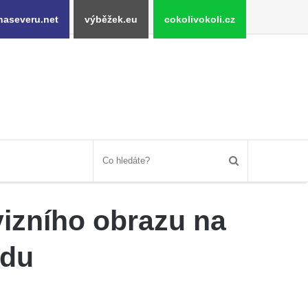
naseveru.net
výběžek.eu
cokolivokoli.cz
vizního obrazu na
ldu