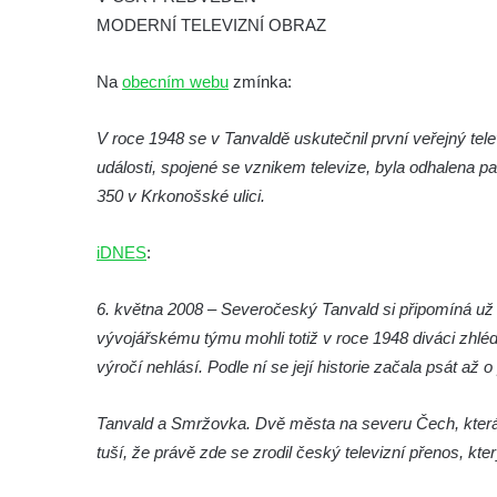
Wolfganga von Goethe na hradě Hasištejn
MODERNÍ TELEVIZNÍ OBRAZ
Pamětní deska Ondřeje Hese severně od
Na
obecním webu
zmínka:
Mezné
Pamětní deska Giacoma Casanovy de
V roce 1948 se v Tanvaldě uskutečnil první veřejný tel
Seingalt na zámeckém nádvoří v Duchcově
události, spojené se vznikem televize, byla odhalena p
Pamětní deska Heinricha Banka na domě
350 v Krkonošské ulici.
čp. 18/7 na náměstí Republiky v Duchcově
Pamětní deska Ferdinanda Břetislava
iDNES
:
Mikovce na domě čp. 181 ve Sloupu v
Čechách
6. května 2008 – Severočeský Tanvald si připomíná už 
vývojářskému týmu mohli totiž v roce 1948 diváci zhlédn
Pamětní deska Josefa Jaroslava Kaliny na
výročí nehlásí. Podle ní se její historie začala psát až o 
domě čp. 109 v Kalinově ulici v Novém
Boru
Tanvald a Smržovka. Dvě města na severu Čech, kter
Pamětní deska Václava Františka
tuší, že právě zde se zrodil český televizní přenos, kt
Červeného na domě ve Starodubečské ulici
v Praze Dubeč