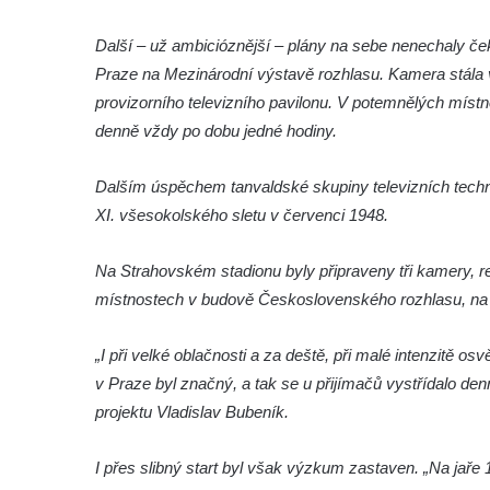
Pamětní deska povodní 2013 ve Velkých
Další – už ambicióznější – plány na sebe nenechaly če
Žernosekách
Praze na Mezinárodní výstavě rozhlasu. Kamera stála 
Pamětní deska Franze Josepha Gläsera na
provizorního televizního pavilonu. V potemnělých místnos
jeho rodném domě čp. 33 v Černické ulici v
denně vždy po dobu jedné hodiny.
Horním Jiřetíně
Dalším úspěchem tanvaldské skupiny televizních techni
Pamětní deska Ludwiga Freunda na domě
XI. všesokolského sletu v červenci 1948.
čp. 76 na Marxově náměstí v Postoloprtech
Pamětní deska Antonie a Stanislava
Na Strahovském stadionu byly připraveny tři kamery, re
Vratislavových na obecním úřadu v
místnostech v budově Československého rozhlasu, na
Poleradech
Pamětní deska biskupa Wenzela Frinda na
„I při velké oblačnosti a za deště, při malé intenzitě o
hřbitovní kapli v Lipové
v Praze byl značný, a tak se u přijímačů vystřídalo denn
Pamětní deska Friedricha Egermanna na
projektu Vladislav Bubeník.
domě čp. 101 v Novém Boru
Pamětní deska Václava Kliera na Tyršově
I přes slibný start byl však výzkum zastaven. „Na jaře 