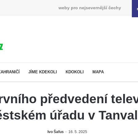
weby pro nejsevernější čechy
ZAHRANIČÍ
JÍME KDEKOLI
KDOKOLI
MAPA
vního předvedení tele
stském úřadu v Tanva
Ivo Šafus
16. 5. 2025