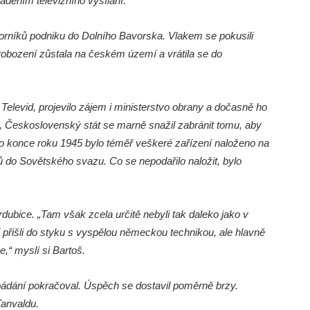
děním televizního vysílání.
borníků podniku do Dolního Bavorska. Vlakem se pokusili
svobození zůstala na českém území a vrátila se do
elevid, projevilo zájem i ministerstvo obrany a dočasně ho
tů, Československý stát se marně snažil zabránit tomu, aby
o konce roku 1945 bylo téměř veškeré zařízení naloženo na
 do Sovětského svazu. Co se nepodařilo naložit, bylo
dubice. „Tam však zcela určitě nebyli tak daleko jako v
ří přišli do styku s vyspělou německou technikou, ale hlavně
,“ myslí si Bartoš.
dání pokračoval. Úspěch se dostavil poměrně brzy.
Tanvaldu.