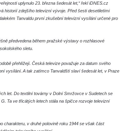
řejnosti uplynulo 23. března šedesát let,“ řekl iDNES.cz
istorií zdejšího televizní vývoje. Před šesti desetiletími
lekém Tanvaldu první zkušební televizní vysílání určené pro
úspěšně předvedena během pražské výstavy o rozhlasové
sokolského sletu.
hodobě přehlížejí. Česká televize považuje za datum svého
í vysílání. A tak zatímco Tanvaldští slaví šedesát let, v Praze
ých let. Do textilní továrny v Dolní Smržovce v Sudetech se
. Ta ve třicátých letech stála na špičce rozvoje televizní
o charakteru, v druhé polovině roku 1944 se však část