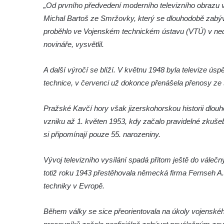
„Od prvního předvedení moderního televizního obrazu ve
Pamětní deska Josefa Mühlbergera na
Michal Bartoš ze Smržovky, který se dlouhodobě zabývá h
křižovatce Školní a Horské ulice v Trutnově
proběhlo ve Vojenském technickém ústavu (VTÚ) v neda
Pamětní deska Jaroslava Třešňáka v
novináře, vysvětlil.
Českobratrské ulici v Teplicích
Pamětní deska Walthera Hensela na vile
A další výročí se blíží. V květnu 1948 byla televize 
Landhaus v ulici Pod Doubravkou v
technice, v červenci už dokonce přenášela přenosy ze 
Teplicích
Pražské Kavčí hory však jizerskohorskou historii dlou
Pamětní deska Ludwiga van Beethovena
vzniku až 1. květen 1953, kdy začalo pravidelné zkušebn
na domě čp. 72/1 v Lázeňské ulici v
si připomínají pouze 55. narozeniny.
Teplicích
Pamětní deska na ekologické demonstrace
Vývoj televizního vysílání spadá přitom ještě do válečn
na kašně na Benešově náměstí v Teplicích
totiž roku 1943 přestěhovala německá firma Fernseh A. G
Pamětní deska Urnového háje hřbitova
techniky v Evropě.
Šumburk nad Desnou v Tanvaldu
Pamětní deska prvního předvedení
Během války se sice přeorientovala na úkoly vojenskéh
televizního obrazu na Městském úřadu v