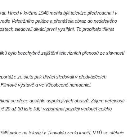
kat. Hned v květnu 1948 mohla být televize předvedena i v
vedle Veletržního paláce a přenášela obraz do nedalekého
tech sledovali diváci první vysílání. To probíhalo třikrát
ků bylo bezchybné zajištění televizních přenosů ze slavností
portáže ze sletu pak diváci sledovali v předváděcích
 Filmové výstavě a ve Všeobecné nemocnici.
světlení se přece dosáhlo uspokojivých obrazů. Zájem veřejnosti
ě 20 až 30 tisíc lidí,“ vzpomínal později vedoucí celého
1949 práce na televizi v Tanvaldu zcela končí, VTÚ se stěhuje