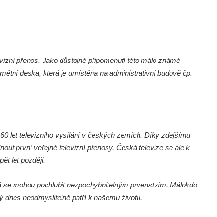
evizní přenos. Jako důstojné připomenutí této málo známé
amětní deska, která je umístěna na administrativní budově čp.
60 let televizního vysílání v českých zemích. Díky zdejšímu
out první veřejné televizní přenosy. Česká televize se ale k
pět let později.
á se mohou pochlubit nezpochybnitelným prvenstvím. Málokdo
erý dnes neodmyslitelně patří k našemu životu.