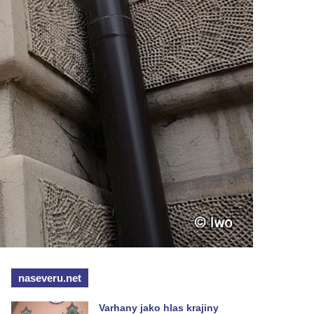
naseveru.net
Varhany jako hlas krajiny