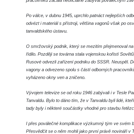
pracovníků začala neoficiálně zabývat poválečným zavá
Tanvaldu
Po válce, v dubnu 1945, uprchlo patnáct nejlepších od
Pamětní deska Josefa Schindlera na
odvézt i materiál s přístroji, většina vagonů však po o
základní škole v Desné
tanvaldského ústavu.
Pamětní desky významných rodáků na zdi
kostela svatého Bartoloměje ve Velkém
O smržovský podnik, který se mezitím přejmenoval na T
Šenově
řídilo. Později se továrna stala vojenskou kořistí Sově
Pamětní deska Johanna Wolfganga Goetha
Rusové odvezli zařízení podniku do SSSR. Neuspěl. D
na Komorní Hůrce
vagony a odvezeno spolu s částí odborných pracovníků
Pamětní deska Edmunda Kaizla na
vyházeno okny ven a zničeno.
bývalém špitále v Cítolibech
Pamětní deska průkopníků dělnického hnutí
Vývojem televize se od roku 1946 zabývali i v Tesle Par
na Dělnickém domě v Cítolibech
Tanvaldu. Bylo to dáno tím, že v Tanvaldu byli lidé, kte
tady byly i některé součástky vhodné pro stavbu řetězce
Pamětní deska otce a syna Kopřivových na
staré škole v Cítolibech
I přes poválečné komplikace výzkumný tým ve svém bá
Pamětní deska 120 let založení SDH
Přesvědčit se o něm mohli jako první právě novináři v 
Touchovice