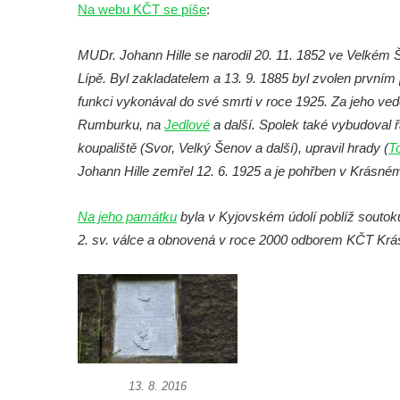
Na webu KČT se píše
:
Pamětní deska Josefa Mühlbergera na
křižovatce Školní a Horské ulice v Trutnově
MUDr. Johann Hille se narodil 20. 11. 1852 ve Velkém
Pamětní deska Jaroslava Třešňáka v
Lípě. Byl zakladatelem a 13. 9. 1885 byl zvolen první
Českobratrské ulici v Teplicích
funkci vykonával do své smrti v roce 1925. Za jeho ve
Pamětní deska Walthera Hensela na vile
Rumburku, na
Jedlové
a další. Spolek také vybudoval řa
Landhaus v ulici Pod Doubravkou v
koupaliště (Svor, Velký Šenov a další), upravil hrady (
To
Teplicích
Johann Hille zemřel 12. 6. 1925 a je pohřben v Krásné
Pamětní deska Ludwiga van Beethovena
Na jeho památku
byla v Kyjovském údolí poblíž soutok
na domě čp. 72/1 v Lázeňské ulici v
2. sv. válce a obnovená v roce 2000 odborem KČT Krásn
Teplicích
Pamětní deska na ekologické demonstrace
na kašně na Benešově náměstí v Teplicích
Pamětní deska Urnového háje hřbitova
Šumburk nad Desnou v Tanvaldu
Pamětní deska prvního předvedení
13. 8. 2016
televizního obrazu na Městském úřadu v