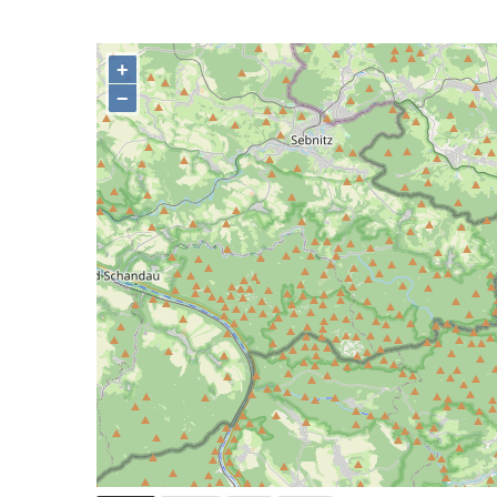
Tanvaldu
Pamětní deska Josefa Schindlera na
základní škole v Desné
Pamětní desky významných rodáků na zdi
kostela svatého Bartoloměje ve Velkém
Šenově
Pamětní deska Johanna Wolfganga Goetha
na Komorní Hůrce
Pamětní deska Edmunda Kaizla na
bývalém špitále v Cítolibech
Pamětní deska průkopníků dělnického hnutí
na Dělnickém domě v Cítolibech
Pamětní deska otce a syna Kopřivových na
staré škole v Cítolibech
Pamětní deska 120 let založení SDH
Touchovice