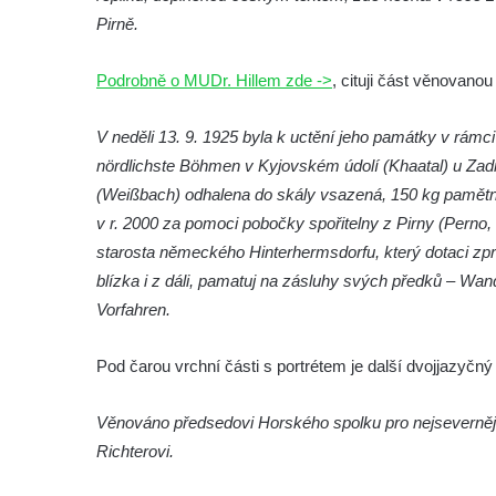
Pirně.
Wolfganga von Goethe na hradě Hasištejn
Pamětní deska Ondřeje Hese severně od
Podrobně o MUDr. Hillem zde ->
, cituji část věnovano
Mezné
Pamětní deska Giacoma Casanovy de
V neděli 13. 9. 1925 byla k uctění jeho památky v rámci
Seingalt na zámeckém nádvoří v Duchcově
nördlichste Böhmen v Kyjovském údolí (Khaatal) u Zadní
Pamětní deska Heinricha Banka na domě
(Weißbach) odhalena do skály vsazená, 150 kg pamětní
čp. 18/7 na náměstí Republiky v Duchcově
v r. 2000 za pomoci pobočky spořitelny z Pirny (Perno,
Pamětní deska Ferdinanda Břetislava
starosta německého Hinterhermsdorfu, který dotaci zpr
Mikovce na domě čp. 181 ve Sloupu v
blízka i z dáli, pamatuj na zásluhy svých předků – Wa
Čechách
Vorfahren.
Pamětní deska Josefa Jaroslava Kaliny na
Pod čarou vrchní části s portrétem je další dvojjazyčný 
domě čp. 109 v Kalinově ulici v Novém
Boru
Věnováno předsedovi Horského spolku pro nejsevernějš
Pamětní deska Václava Františka
Richterovi.
Červeného na domě ve Starodubečské ulici
v Praze Dubeč