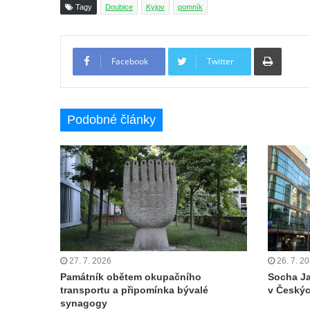
Tagy
Doubice
Kyjov
pomník
Pamětní deska povodní 2013 ve Velkých
Žernosekách
Tiskno
Pamětní deska Franze Josepha Gläsera na
Facebook
Twitter
jeho rodném domě čp. 33 v Černické ulici v
Horním Jiřetíně
Pamětní deska Ludwiga Freunda na domě
Podobné články
čp. 76 na Marxově náměstí v Postoloprtech
Pamětní deska Antonie a Stanislava
Vratislavových na obecním úřadu v
Poleradech
Pamětní deska biskupa Wenzela Frinda na
hřbitovní kapli v Lipové
Pamětní deska Friedricha Egermanna na
27. 7. 2026
26. 7. 2
domě čp. 101 v Novém Boru
Památník obětem okupačního
Socha Ja
transportu a připomínka bývalé
v Českýc
Pamětní deska Václava Kliera na Tyršově
synagogy