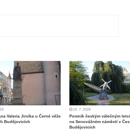
ut
026
20. 7. 2026
na Valeria Jirsíka u Černé věže
Pomník českým válečným let
h Budějovicích
na Senovážném náměstí v Če
Budějovicích