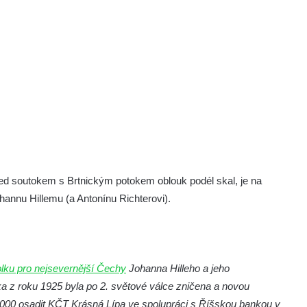
před soutokem s Brtnickým potokem oblouk podél skal, je na
annu Hillemu (a Antonínu Richterovi).
lku pro nejsevernější Čechy
Johanna Hilleho a jeho
ka z roku 1925 byla po 2. světové válce zničena a novou
2000 osadit KČT Krásná Lípa ve spolupráci s Říšskou bankou v