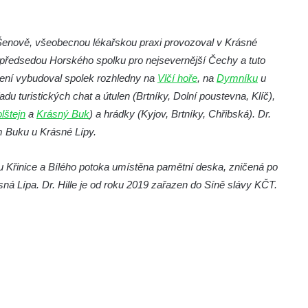
 Šenově, všeobecnou lékařskou praxi provozoval v Krásné
m předsedou Horského spolku pro nejsevernější Čechy a tuto
dení vybudoval spolek rozhledny na
Vlčí hoře
, na
Dymníku
u
du turistických chat a útulen (Brtníky, Dolní poustevna, Klíč),
lštejn
a
Krásný Buk
) a hrádky (Kyjov, Brtníky, Chřibská). Dr.
m Buku u Krásné Lípy.
u Křinice a Bílého potoka umístěna pamětní deska, zničená po
á Lípa. Dr. Hille je od roku 2019 zařazen do Síně slávy KČT.