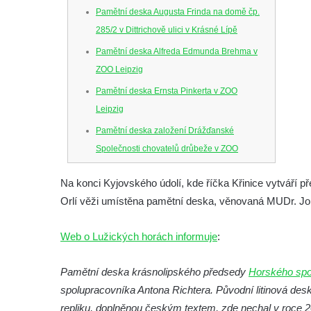
Pamětní deska Augusta Frinda na domě čp.
285/2 v Dittrichově ulici v Krásné Lípě
Pamětní deska Alfreda Edmunda Brehma v
ZOO Leipzig
Pamětní deska Ernsta Pinkerta v ZOO
Leipzig
Pamětní deska založení Drážďanské
Společnosti chovatelů drůbeže v ZOO
Dresden
Na konci Kyjovského údolí, kde říčka Křinice vytváří 
Pamětní deska Josefa Hory na jeho rodném
Orlí věži umístěna pamětní deska, věnovaná MUDr. Joh
domě v Dobříni
Pamětní deska Emmanuela Karsche na
Web o Lužických horách informuje
:
hradě Hasištejn
Česká pamětní deska Johanna Wolfganga
Pamětní deska krásnolipského předsedy
Horského spo
von Goethe na hradě Hasištejn
spolupracovníka Antona Richtera. Původní litinová des
repliku, doplněnou českým textem, zde nechal v roce 
Německá pamětní deska Johanna