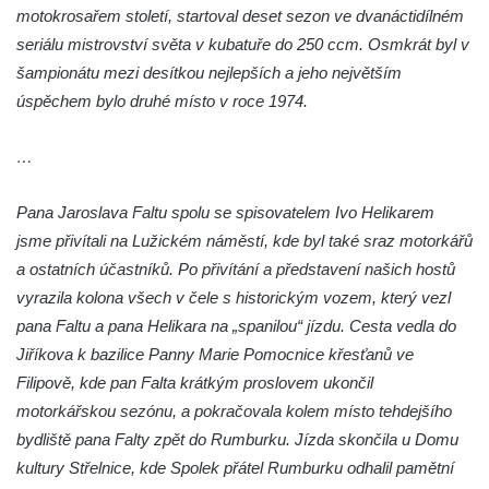
motokrosařem století, startoval deset sezon ve dvanáctidílném
na kašně na Benešově náměstí v Teplicích
seriálu mistrovství světa v kubatuře do 250 ccm. Osmkrát byl v
Pamětní deska Urnového háje hřbitova
šampionátu mezi desítkou nejlepších a jeho největším
Šumburk nad Desnou v Tanvaldu
úspěchem bylo druhé místo v roce 1974.
Pamětní deska prvního předvedení
televizního obrazu na Městském úřadu v
…
Tanvaldu
Pana Jaroslava Faltu spolu se spisovatelem Ivo Helikarem
Pamětní deska Josefa Schindlera na
jsme přivítali na Lužickém náměstí, kde byl také sraz motorkářů
základní škole v Desné
a ostatních účastníků. Po přivítání a představení našich hostů
Pamětní desky významných rodáků na zdi
vyrazila kolona všech v čele s historickým vozem, který vezl
kostela svatého Bartoloměje ve Velkém
pana Faltu a pana Helikara na „spanilou“ jízdu. Cesta vedla do
Šenově
Jiříkova k bazilice Panny Marie Pomocnice křesťanů ve
Pamětní deska Johanna Wolfganga Goetha
Filipově, kde pan Falta krátkým proslovem ukončil
na Komorní Hůrce
motorkářskou sezónu, a pokračovala kolem místo tehdejšího
Pamětní deska Edmunda Kaizla na
bydliště pana Falty zpět do Rumburku. Jízda skončila u Domu
bývalém špitále v Cítolibech
kultury Střelnice, kde Spolek přátel Rumburku odhalil pamětní