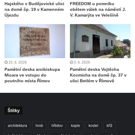
Staroměstské tržnici v Rytířské ulici v Praze
Hajského v Budějovické ulici
FREEDOM u pomníku
na domě čp. 19 v Kamenném
obětem válek na náměstí J.
Pamětní deska Františka Palackého na
Újezdu
V. Kamarýta ve Velešíně
MacNevenově paláci v Palackého ulici v
Praze
Pamětní deska Františka Ladislava Riegera
na MacNevenově paláci v Palackého ulici v
Praze
Pamětní deska Karla Bendla na domě čp.
15. 6. 2026
3. 6. 2026
248/16 na Masarykově nábřeží v Praze
Pamětní deska arcibiskupa
Pamětní deska Vojtěcha
Micara ve vstupu do
Kocmicha na domě čp. 37 v
Pamětní deska Bedřicha Smetany na domě
poutního místa Římov
ulici Betlém v Římově
čp. 248/16 na Masarykově nábřeží v Praze
Pamětní deska Karla Knittla na domě čp.
248/16 na Masarykově nábřeží v Praze
Štítky
Pamětní deska Hanky Krawcec na faře na
náměstí Edvarda Beneše ve Varnsdorfu
architektura
hrob
hřbitov
kaple
kostel
kříž
Pamětní deska Volkmara Gaberta na domě