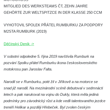
MITGLIED DES WERKSTEAMS ČT, ZEHN JAHRE
domě čp. 109 v Kalinově ulici v Novém
GEHÖRTE ZUR WELTSPITZCE IN DER KLASSE 250 CCM
Boru
Pamětní deska Václava Františka
VYHOTOVIL SPOLEK PŘÁTEL RUMBURKU ZA PODPORY
Červeného na domě ve Starodubečské ulici
M2STA RUMBURK (2019)
v Praze Dubeč
Pamětní deska Josefa Mühlbergera na
Děčínský Deník ->
křižovatce Školní a Horské ulice v Trutnově
Pamětní deska Jaroslava Třešňáka v
V sobotní odpoledne 5. října 2019 navštívila Rumburk na
Českobratrské ulici v Teplicích
pozvání Spolku přátel Rumburku ikona československého
Pamětní deska Walthera Hensela na vile
motokrosu pan Jaroslav Falta.
Landhaus v ulici Pod Doubravkou v
Narodil se v Rumburku, poté žil v Jiříkově a na motorce se
Teplicích
snad již narodil. Na mezinárodní scéně debutoval v sedmnácti
Pamětní deska Ludwiga van Beethovena
letech a pak narukoval na vojnu do Dukly, která měla jediná
na domě čp. 72/1 v Lázeňské ulici v
podmínky pro závodnický růst a kde vedli talentovaného jezdce
Teplicích
trenéři Helikar a později Hřebeček. Byl zvolen českým
Pamětní deska na ekologické demonstrace