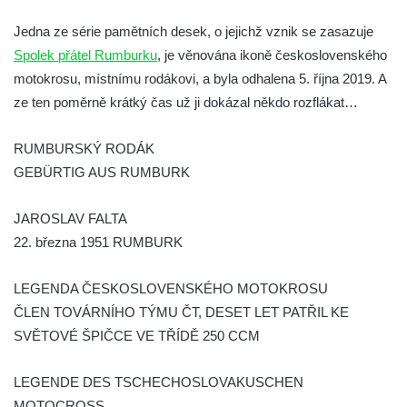
Pamětní deska Emmanuela Karsche na
Jedna ze série pamětních desek, o jejichž vznik se zasazuje
hradě Hasištejn
Spolek přátel Rumburku
, je věnována ikoně československého
Česká pamětní deska Johanna Wolfganga
motokrosu, místnímu rodákovi, a byla odhalena 5. října 2019. A
von Goethe na hradě Hasištejn
ze ten poměrně krátký čas už ji dokázal někdo rozflákat…
Německá pamětní deska Johanna
RUMBURSKÝ RODÁK
Wolfganga von Goethe na hradě Hasištejn
GEBÜRTIG AUS RUMBURK
Pamětní deska Ondřeje Hese severně od
Mezné
JAROSLAV FALTA
Pamětní deska Giacoma Casanovy de
22. března 1951 RUMBURK
Seingalt na zámeckém nádvoří v Duchcově
Pamětní deska Heinricha Banka na domě
LEGENDA ČESKOSLOVENSKÉHO MOTOKROSU
čp. 18/7 na náměstí Republiky v Duchcově
ČLEN TOVÁRNÍHO TÝMU ČT, DESET LET PATŘIL KE
Pamětní deska Ferdinanda Břetislava
SVĚTOVÉ ŠPIČCE VE TŘÍDĚ 250 CCM
Mikovce na domě čp. 181 ve Sloupu v
Čechách
LEGENDE DES TSCHECHOSLOVAKUSCHEN
MOTOCROSS
Pamětní deska Josefa Jaroslava Kaliny na