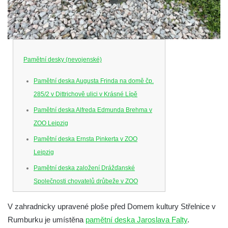
Pamětní desky (nevojenské)
Pamětní deska Augusta Frinda na domě čp.
285/2 v Dittrichově ulici v Krásné Lípě
Pamětní deska Alfreda Edmunda Brehma v
ZOO Leipzig
Pamětní deska Ernsta Pinkerta v ZOO
Leipzig
Pamětní deska založení Drážďanské
Společnosti chovatelů drůbeže v ZOO
Dresden
V zahradnicky upravené ploše před Domem kultury Střelnice v
Pamětní deska Josefa Hory na jeho rodném
Rumburku je umístěna
pamětní deska Jaroslava Falty
.
domě v Dobříni