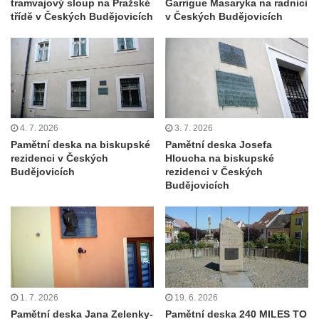
tramvajový sloup na Pražské
Garrigue Masaryka na radnici
třídě v Českých Budějovicích
v Českých Budějovicích
Pamětní deska Josefa Straky v ulici 5.
května u Pražské brány v Mělníku
Pamětní deska Jaroslava Krombholce v
Krombholcově ulici na domě čp. 9 v
Mělníku
Pamětní deska Masarykova kulturního
4. 7. 2026
3. 7. 2026
domu v Mělníku
Pamětní deska na biskupské
Pamětní deska Josefa
rezidenci v Českých
Hloucha na biskupské
Pamětní deska Jana Nerudy v Nerudově
Budějovicích
rezidenci v Českých
ulici v Plzni – Jižním Předměstí
Budějovicích
Pamětní deska Otakara Kudrny na budově
muzea v Netolicích
Pamětní deska Josefa Stejskala na budově
u poutního kostela Navštívení Panny Marie
v Horní Polici
1. 7. 2026
19. 6. 2026
Pamětní deska Aloise Senefeldera na
Pamětní deska Jana Zelenky-
Pamětní deska 240 MILES TO