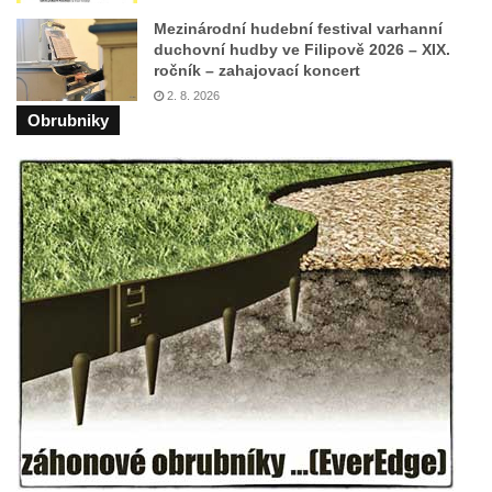
Brozánkách
Mezinárodní hudební festival varhanní
duchovní hudby ve Filipově 2026 – XIX.
Pamětní deska mostu Josefa Straky v
ročník – zahajovací koncert
Mělníku
2. 8. 2026
Pamětní deska Františka Xavera Parče na
Obrubniky
domě čp. 17/1 v ulici G. Casanovy v
Duchcově
Pamětní deska Františka Heilmanna na faře
na náměstí Republiky v Duchcově
Pamětní deska Francisca Ferrera Guarida
ve Ferrerově ulici v Duchcově
Pamětní deska Casanovy na kapli svaté
Barbory v sadech Rudé armády v
Duchcově
Pamětní deska na domě čp. 371 v
Pivovarské ulici ve Šluknově
Pamětní deska Eduarda Schrötera na