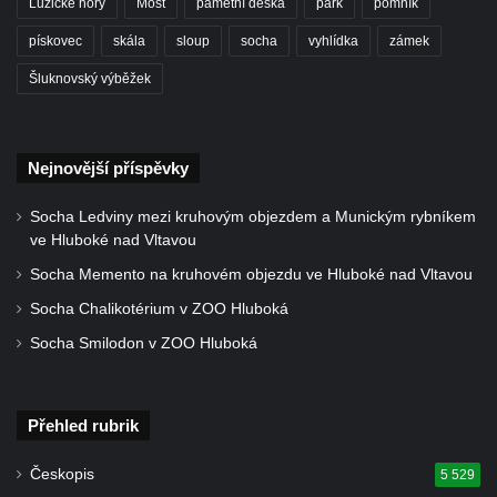
Lužické hory
Most
pamětní deska
park
pomník
76/8 v Drahůnkách
Pamětní deska Josefa Klobautschnika na
pískovec
skála
sloup
socha
vyhlídka
zámek
kostele Nanebevzetí Panny Marie v Krupce
Šluknovský výběžek
Pamětní deska Bohdana Ostroveršenka na
kostele Nanebevzetí Panny Marie v Krupce
Pamětní deska Reginalda Czermack-
Nejnovější příspěvky
Wartecka na zámečku Heinrichsruhe v
Socha Ledviny mezi kruhovým objezdem a Munickým rybníkem
Krupce
ve Hluboké nad Vltavou
Pamětní deska povodně 2002 na kostela
Socha Memento na kruhovém objezdu ve Hluboké nad Vltavou
svaté Kateřiny Alexandrijské severně od
Socha Chalikotérium v ZOO Hluboká
Libotenic
Socha Smilodon v ZOO Hluboká
Pamětní deska Pavla Kopty na domě čp.
180 v Růžové ulici v Libochovicích
Pamětní deska Vladimíra Ráže na domě čp.
Přehled rubrik
441 v ulici bratří Čapků v Nejdku
Českopis
5 529
Pamětní deska Heinze Kurta Henische na