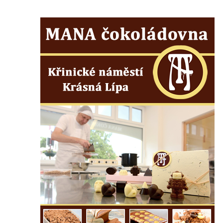
bráně hřbitova v Horní Chřibské.
Pamětní deska Friedricha Schillera u
rozhledny Háj u Aše
Pamětní deska Josefa II. na Císařském
kameni
Pamětní deska Františka Schwarze na
domě čp. 42 v Perštýnské ulici v
Pardubicích
Pamětní deska Karla Kryla na ulici 1. máje v
Olomouci
Pamětní deska Věnceslava Metelky na
budově banky v Palackého ulici v Náchodě
Pamětní deska Josefa Regnera-
Havlovického na bývalém děkanství v ulici
Regnerovy sady v Náchodě
Pamětní deska Josefa Kajetána Tyla na