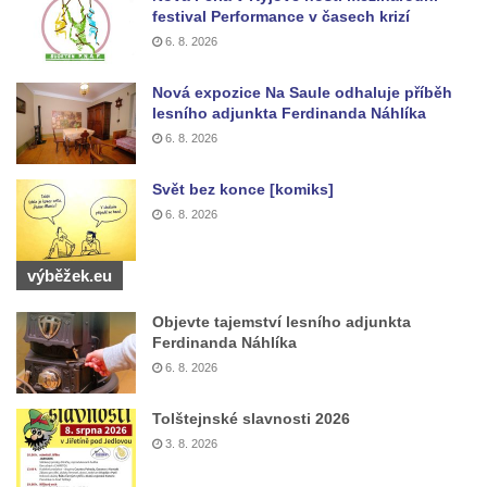
kultury Střelnice v Rumburku
festival Performance v časech krizí
Pamětní deska Josefa Srba Debrnova na
6. 8. 2026
domě čp. 1 v Debrnu
Nová expozice Na Saule odhaluje příběh
Pamětní deska čestným občanům města na
lesního adjunkta Ferdinanda Náhlíka
hřbitově v Kralupech nad Vltavou
6. 8. 2026
Pamětní deska Julia Loria na židovském
Svět bez konce [komiks]
hřbitově v Českém Krumlově
6. 8. 2026
Pamětní deska Ignaze Spiro na židovském
hřbitově v Českém Krumlově
výběžek.eu
Pamětní deska Františka Meixnera před
obecním úřadem v Prysku
Objevte tajemství lesního adjunkta
Ferdinanda Náhlíka
Pamětní deska Carlu Franzi Ballemu na
6. 8. 2026
domě čp. 437 v ulici Slovanka ve Cvikově
Pamětní deska Michala Třetiny na domě v
Tolštejnské slavnosti 2026
Ostruhové ulici čp. 62/1 v Mělníku
3. 8. 2026
Pamětní deska povodně 2002 na kapli v