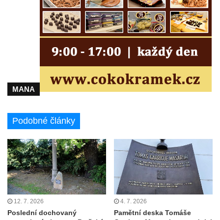
náměstí Jiřího z Poděbrad v Hořicích
Pamětní deska Antonína Sovy v Parku
básníků u hřbitova ve Vysokém nad Jizerou
Pamětní deska evangelického kostela
(Centra setkávání) v Dolní Poustevně
Pamětní deska Augustina Podoláka v
MANA
Chrámu Proměnění Páně ve Varnsdorfu
Pamětní deska Alfonse Dopsche na
Podobné články
Městské knihovně Lovosice
Pamětní deska Vinařsko-ovocnářské školy
na domě čp. 32/5 v Husově ulici v Mělníku
Pamětní deska prvního mimopražského
provedení Prodané nevěsty na domě U
Zlatého hroznu v Mělníku
12. 7. 2026
4. 7. 2026
Pamětní deska Vladimíra Veselého v
Poslední dochovaný
Pamětní deska Tomáše
Pražské bráně v Mělníku