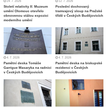
24. 7. 2026
12. 7. 2026
Pamětní deska Josefa Regnera-
Století relativity II: Muzeum
Poslední dochovaný
Havlovického na bývalém děkanství v ulici
umění Olomouc otevřelo
tramvajový sloup na Pražské
obnovenou stálou expozici
třídě v Českých Budějovicích
Regnerovy sady v Náchodě
moderního umění
Pamětní deska Josefa Kajetána Tyla na
náměstí Jiřího z Poděbrad v Hořicích
Pamětní deska Antonína Sovy v Parku
básníků u hřbitova ve Vysokém nad Jizerou
Pamětní deska evangelického kostela
(Centra setkávání) v Dolní Poustevně
4. 7. 2026
4. 7. 2026
Pamětní deska Tomáše
Pamětní deska na biskupské
Pamětní deska Augustina Podoláka v
Garrigue Masaryka na radnici
rezidenci v Českých
Chrámu Proměnění Páně ve Varnsdorfu
v Českých Budějovicích
Budějovicích
Pamětní deska Alfonse Dopsche na
Městské knihovně Lovosice
Pamětní deska Vinařsko-ovocnářské školy
na domě čp. 32/5 v Husově ulici v Mělníku
Pamětní deska prvního mimopražského