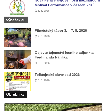
Nová Perla v Kyjově hostí mezinárodní
festival Performance v časech krizí
Pamětní deska Antonie a Stanislava
6. 8. 2026
Vratislavových na obecním úřadu v
Poleradech
výběžek.eu
Pamětní deska biskupa Wenzela Frinda na
Příměstský tábor 3. – 7. 8. 2026
hřbitovní kapli v Lipové
7. 8. 2026
Pamětní deska Friedricha Egermanna na
domě čp. 101 v Novém Boru
Objevte tajemství lesního adjunkta
Pamětní deska Václava Kliera na Tyršově
Ferdinanda Náhlíka
domě ve Vaníčkově ulici v Ústí nad Labem
6. 8. 2026
Pamětní deska Vinzenze Ulbricha na domě
Tolštejnské slavnosti 2026
čp. 26 v Brné
3. 8. 2026
Pamětní deska na rodném domě Jiřího
Koláře v Protivíně
Obrubniky
Pamětní deska Johanna Christopha Kridela
na budově Café Henke v Rumburku