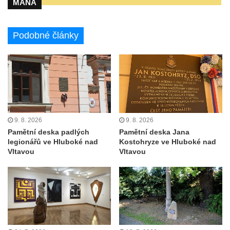
MANA
Duchcově
Pamětní deska na domě čp. 371 v
Pivovarské ulici ve Šluknově
Podobné články
Pamětní deska Eduarda Schrötera na
bráně hřbitova v Horní Chřibské.
Pamětní deska Friedricha Schillera u
rozhledny Háj u Aše
Pamětní deska Josefa II. na Císařském
9. 8. 2026
9. 8. 2026
kameni
Pamětní deska padlých
Pamětní deska Jana
Pamětní deska Františka Schwarze na
legionářů ve Hluboké nad
Kostohryze ve Hluboké nad
domě čp. 42 v Perštýnské ulici v
Vltavou
Vltavou
Pardubicích
Pamětní deska Karla Kryla na ulici 1. máje v
Olomouci
Pamětní deska Věnceslava Metelky na
budově banky v Palackého ulici v Náchodě