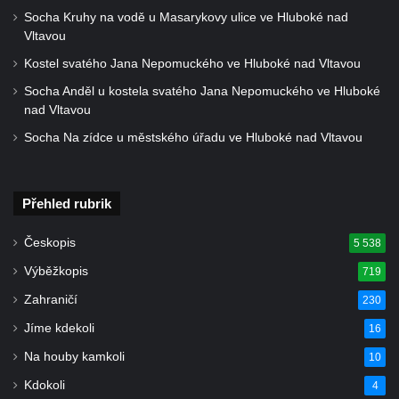
Socha Kruhy na vodě u Masarykovy ulice ve Hluboké nad
u poutního kostela Navštívení Panny Marie
Vltavou
v Horní Polici
Kostel svatého Jana Nepomuckého ve Hluboké nad Vltavou
Pamětní deska Aloise Senefeldera na
Socha Anděl u kostela svatého Jana Nepomuckého ve Hluboké
Staroměstské tržnici v Rytířské ulici v Praze
nad Vltavou
Pamětní deska Františka Palackého na
Socha Na zídce u městského úřadu ve Hluboké nad Vltavou
MacNevenově paláci v Palackého ulici v
Praze
Pamětní deska Františka Ladislava Riegera
Přehled rubrik
na MacNevenově paláci v Palackého ulici v
Praze
Českopis
5 538
Pamětní deska Karla Bendla na domě čp.
Výběžkopis
719
248/16 na Masarykově nábřeží v Praze
Zahraničí
230
Pamětní deska Bedřicha Smetany na domě
Jíme kdekoli
16
čp. 248/16 na Masarykově nábřeží v Praze
Na houby kamkoli
10
Pamětní deska Karla Knittla na domě čp.
Kdokoli
4
248/16 na Masarykově nábřeží v Praze