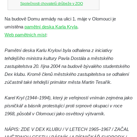
Společnosti chovatelů drůbeže v ZOO
Dresden
Na budově Domu armády na ulici 1. máje v Olomouci je
Pamětní deska Josefa Hory na jeho rodném
umístěna
pamětní deska Karla Kryla
.
domě v Dobříni
Web pamětních míst
:
Pamětní deska Emmanuela Karsche na
hradě Hasištejn
Pamětní deska Karlu Krylovi byla odhalena z iniciativy
Česká pamětní deska Johanna Wolfganga
tehdejšího ministra kultury Pavla Dostála a městského
von Goethe na hradě Hasištejn
zastupitelstva 20. října 2004 na budově bývalého studentského
Německá pamětní deska Johanna
Dex klubu. Kromě členů městského zastupitelstva se odhalení
Wolfganga von Goethe na hradě Hasištejn
zúčastnil také tehdejší primátor města Martin Tesařík.
Pamětní deska Ondřeje Hese severně od
Karel Kryl (1944–1994), který je veřejností vnímán zejména jako
Mezné
písničkář a básník protestující proti srpnové okupaci v roce
Pamětní deska Giacoma Casanovy de
1968, působil v Olomouci jako osvětový výtvarník.
Seingalt na zámeckém nádvoří v Duchcově
Pamětní deska Heinricha Banka na domě
NÁPIS: ZDE V DEX KLUBU / V LETECH 1965–1967 / ZAČAL
čp. 18/7 na náměstí Republiky v Duchcově