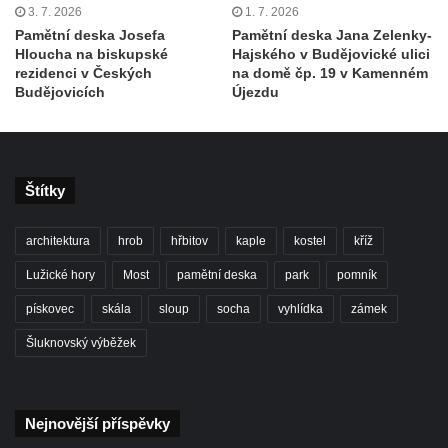
3. 7. 2026
1. 7. 2026
provedení Prodané nevěsty na domě U
Pamětní deska Josefa
Pamětní deska Jana Zelenky-
Zlatého hroznu v Mělníku
Hloucha na biskupské
Hajského v Budějovické ulici
rezidenci v Českých
na domě čp. 19 v Kamenném
Pamětní deska Vladimíra Veselého v
Budějovicích
Újezdu
Pražské bráně v Mělníku
Pamětní deska Josefa Straky v ulici 5.
května u Pražské brány v Mělníku
Štítky
Pamětní deska Jaroslava Krombholce v
Krombholcově ulici na domě čp. 9 v
architektura
hrob
hřbitov
kaple
kostel
kříž
Mělníku
Pamětní deska Masarykova kulturního
Lužické hory
Most
pamětní deska
park
pomník
domu v Mělníku
pískovec
skála
sloup
socha
vyhlídka
zámek
Pamětní deska Jana Nerudy v Nerudově
Šluknovský výběžek
ulici v Plzni – Jižním Předměstí
Pamětní deska Otakara Kudrny na budově
muzea v Netolicích
Nejnovější příspěvky
Pamětní deska Josefa Stejskala na budově