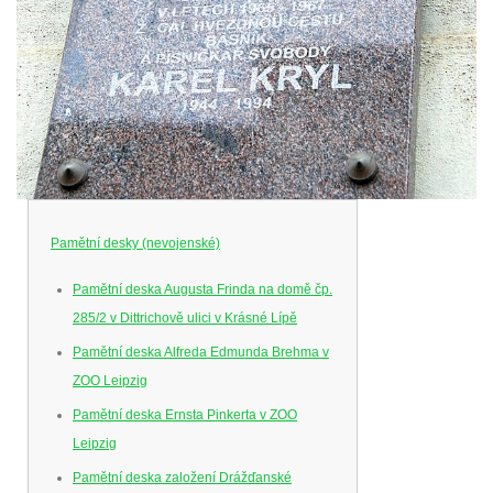
Pamětní desky (nevojenské)
Pamětní deska Augusta Frinda na domě čp.
285/2 v Dittrichově ulici v Krásné Lípě
Pamětní deska Alfreda Edmunda Brehma v
ZOO Leipzig
Pamětní deska Ernsta Pinkerta v ZOO
Leipzig
Pamětní deska založení Drážďanské