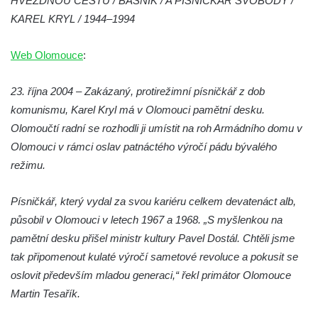
HVĚZDNOU CESTU / BÁSNÍK / A PÍSNIČKÁŘ SVOBODY /
Pamětní deska Ferdinanda Břetislava
KAREL KRYL / 1944–1994
Mikovce na domě čp. 181 ve Sloupu v
Čechách
Web Olomouce
:
Pamětní deska Josefa Jaroslava Kaliny na
23. října 2004 – Zakázaný, protirežimní písničkář z dob
domě čp. 109 v Kalinově ulici v Novém
komunismu, Karel Kryl má v Olomouci pamětní desku.
Boru
Olomoučtí radní se rozhodli ji umístit na roh Armádního domu v
Pamětní deska Václava Františka
Olomouci v rámci oslav patnáctého výročí pádu bývalého
Červeného na domě ve Starodubečské ulici
režimu.
v Praze Dubeč
Pamětní deska Josefa Mühlbergera na
Písničkář, který vydal za svou kariéru celkem devatenáct alb,
křižovatce Školní a Horské ulice v Trutnově
působil v Olomouci v letech 1967 a 1968. „S myšlenkou na
Pamětní deska Jaroslava Třešňáka v
pamětní desku přišel ministr kultury Pavel Dostál. Chtěli jsme
Českobratrské ulici v Teplicích
tak připomenout kulaté výročí sametové revoluce a pokusit se
Pamětní deska Walthera Hensela na vile
oslovit především mladou generaci,“ řekl primátor Olomouce
Landhaus v ulici Pod Doubravkou v
Martin Tesařík.
Teplicích