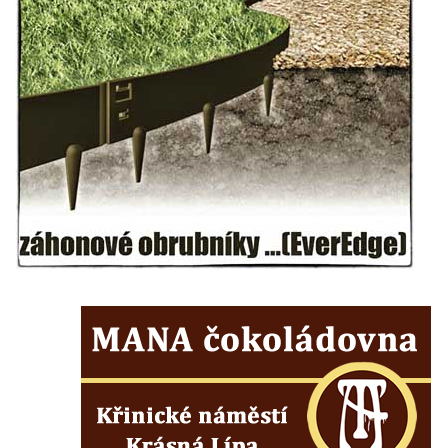
Pamětní deska Rudolfa Antona Fockeho na
domě čp. 101/6 na Lužickém náměstí v
Rumburku
Pamětní deska Jaroslava Falty u Domu
kultury Střelnice v Rumburku
Pamětní deska Josefa Srba Debrnova na
domě čp. 1 v Debrnu
Pamětní deska čestným občanům města na
hřbitově v Kralupech nad Vltavou
Pamětní deska Julia Loria na židovském
hřbitově v Českém Krumlově
Pamětní deska Ignaze Spiro na židovském
hřbitově v Českém Krumlově
Pamětní deska Františka Meixnera před
obecním úřadem v Prysku
Pamětní deska Carlu Franzi Ballemu na