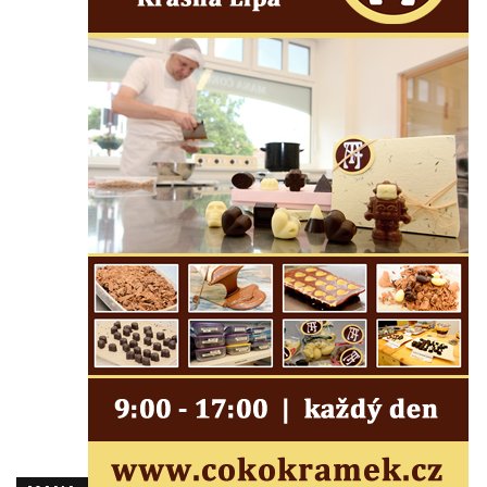
domě čp. 437 v ulici Slovanka ve Cvikově
Pamětní deska Michala Třetiny na domě v
Ostruhové ulici čp. 62/1 v Mělníku
Pamětní deska povodně 2002 na kapli v
Brozánkách
Pamětní deska mostu Josefa Straky v
Mělníku
Pamětní deska Františka Xavera Parče na
domě čp. 17/1 v ulici G. Casanovy v
Duchcově
Pamětní deska Františka Heilmanna na faře
na náměstí Republiky v Duchcově
Pamětní deska Francisca Ferrera Guarida
ve Ferrerově ulici v Duchcově
Pamětní deska Casanovy na kapli svaté
Barbory v sadech Rudé armády v