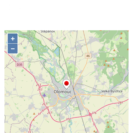
Pamětní deska Ludwiga van Beethovena
na domě čp. 72/1 v Lázeňské ulici v
Teplicích
Pamětní deska na ekologické demonstrace
na kašně na Benešově náměstí v Teplicích
Pamětní deska Urnového háje hřbitova
Šumburk nad Desnou v Tanvaldu
Pamětní deska prvního předvedení
televizního obrazu na Městském úřadu v
Tanvaldu
Pamětní deska Josefa Schindlera na
základní škole v Desné
Pamětní desky významných rodáků na zdi
kostela svatého Bartoloměje ve Velkém
Šenově
Pamětní deska Johanna Wolfganga Goetha