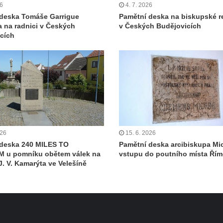
26
4. 7. 2026
deska Tomáše Garrigue
Pamětní deska na biskupské r
 na radnici v Českých
v Českých Budějovicích
cích
026
15. 6. 2026
 deska 240 MILES TO
Pamětní deska arcibiskupa Mi
 u pomníku obětem válek na
vstupu do poutního místa Ří
J. V. Kamarýta ve Velešíně