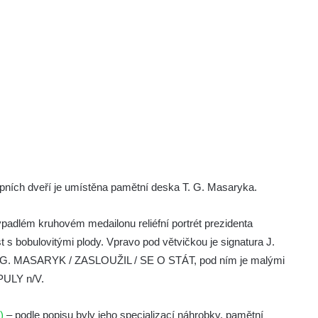
pních dveří je umístěna pamětní deska T. G. Masaryka.
padlém kruhovém medailonu reliéfní portrét prezidenta
 s bobulovitými plody. Vpravo pod větvičkou je signatura J.
T. G. MASARYK / ZASLOUŽIL / SE O STÁT, pod ním je malými
ULY n/V.
)
– podle popisu byly jeho specializací náhrobky, pamětní