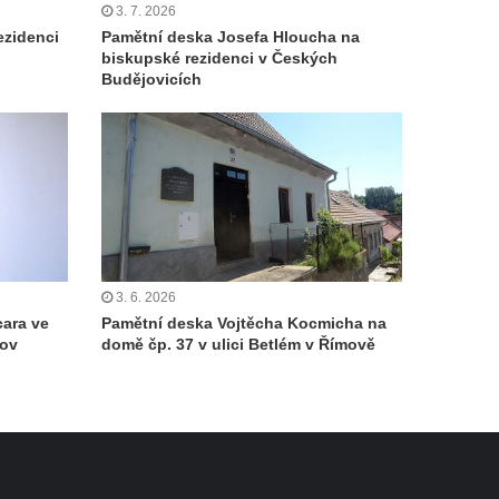
3. 7. 2026
ezidenci
Pamětní deska Josefa Hloucha na
biskupské rezidenci v Českých
Budějovicích
3. 6. 2026
cara ve
Pamětní deska Vojtěcha Kocmicha na
mov
domě čp. 37 v ulici Betlém v Římově