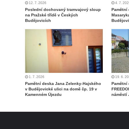
12. 7. 2026
4. 7. 20
Pamětní deska povodní 2013 ve Velkých
Poslední dochovaný tramvajový sloup
Pamětní 
na Pražské třídě v Českých
Masaryka
Žernosekách
Budějovicích
Budějovi
Pamětní deska Franze Josepha Gläsera na
jeho rodném domě čp. 33 v Černické ulici v
Horním Jiřetíně
Pamětní deska Ludwiga Freunda na domě
čp. 76 na Marxově náměstí v Postoloprtech
Pamětní deska Antonie a Stanislava
Vratislavových na obecním úřadu v
1. 7. 2026
19. 6. 2
Poleradech
Pamětní deska Jana Zelenky-Hajského
Pamětní
v Budějovické ulici na domě čp. 19 v
FREEDOM
Pamětní deska biskupa Wenzela Frinda na
Kamenném Újezdu
náměstí 
hřbitovní kapli v Lipové
Pamětní deska Friedricha Egermanna na
domě čp. 101 v Novém Boru
Pamětní deska Václava Kliera na Tyršově