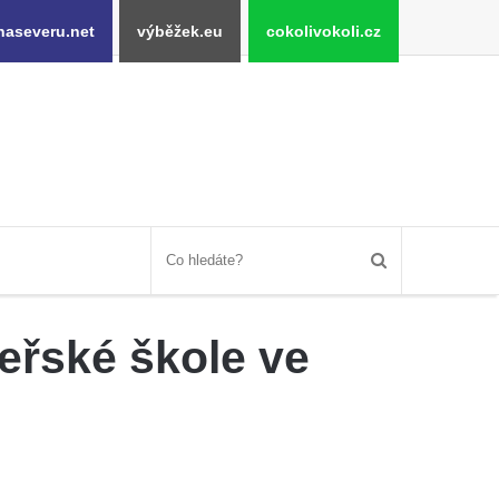
naseveru.net
výběžek.eu
cokolivokoli.cz
eřské škole ve