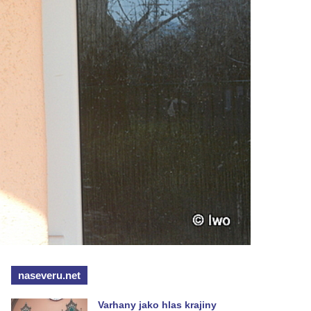
naseveru.net
Varhany jako hlas krajiny