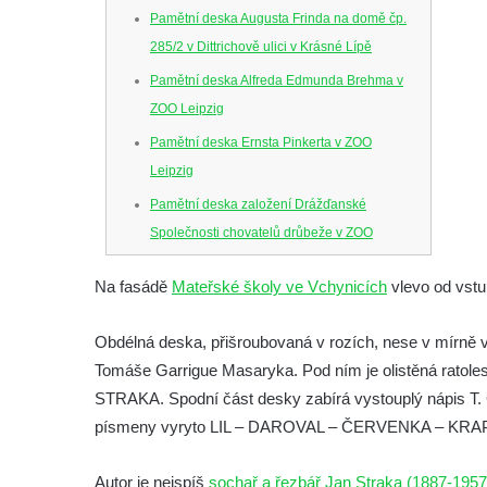
Pamětní deska Augusta Frinda na domě čp.
285/2 v Dittrichově ulici v Krásné Lípě
Pamětní deska Alfreda Edmunda Brehma v
ZOO Leipzig
Pamětní deska Ernsta Pinkerta v ZOO
Leipzig
Pamětní deska založení Drážďanské
Společnosti chovatelů drůbeže v ZOO
Dresden
Na fasádě
Mateřské školy ve Vchynicích
vlevo od vstu
Pamětní deska Josefa Hory na jeho rodném
domě v Dobříni
Obdélná deska, přišroubovaná v rozích, nese v mírně v
Pamětní deska Emmanuela Karsche na
Tomáše Garrigue Masaryka. Pod ním je olistěná ratolest
hradě Hasištejn
STRAKA. Spodní část desky zabírá vystouplý nápis 
Česká pamětní deska Johanna Wolfganga
písmeny vyryto LIL – DAROVAL – ČERVENKA – KRAP
von Goethe na hradě Hasištejn
Autor je nejspíš
Německá pamětní deska Johanna
sochař a řezbář Jan Straka (1887-1957