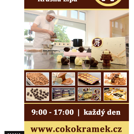
Brozánkách
Pamětní deska mostu Josefa Straky v
Mělníku
Pamětní deska Františka Xavera Parče na
domě čp. 17/1 v ulici G. Casanovy v
Duchcově
Pamětní deska Františka Heilmanna na faře
na náměstí Republiky v Duchcově
Pamětní deska Francisca Ferrera Guarida
ve Ferrerově ulici v Duchcově
Pamětní deska Casanovy na kapli svaté
Barbory v sadech Rudé armády v
Duchcově
Pamětní deska na domě čp. 371 v
Pivovarské ulici ve Šluknově
Pamětní deska Eduarda Schrötera na