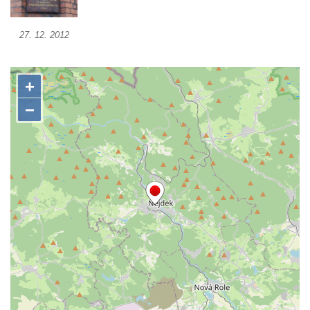
na kašně na Benešově náměstí v Teplicích
27. 12. 2012
Pamětní deska Urnového háje hřbitova
Šumburk nad Desnou v Tanvaldu
Pamětní deska prvního předvedení
televizního obrazu na Městském úřadu v
Tanvaldu
Pamětní deska Josefa Schindlera na
základní škole v Desné
Pamětní desky významných rodáků na zdi
kostela svatého Bartoloměje ve Velkém
Šenově
Pamětní deska Johanna Wolfganga Goetha
na Komorní Hůrce
Pamětní deska Edmunda Kaizla na
bývalém špitále v Cítolibech
Pamětní deska průkopníků dělnického hnutí