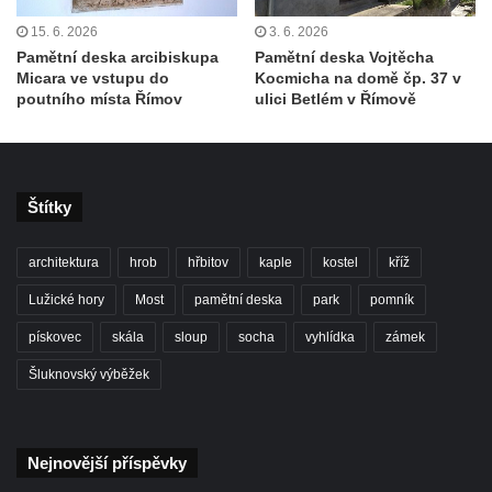
Pamětní deska Josefa Straky v ulici 5.
15. 6. 2026
3. 6. 2026
května u Pražské brány v Mělníku
Pamětní deska arcibiskupa
Pamětní deska Vojtěcha
Micara ve vstupu do
Kocmicha na domě čp. 37 v
Pamětní deska Jaroslava Krombholce v
poutního místa Římov
ulici Betlém v Římově
Krombholcově ulici na domě čp. 9 v
Mělníku
Pamětní deska Masarykova kulturního
Štítky
domu v Mělníku
Pamětní deska Jana Nerudy v Nerudově
architektura
hrob
hřbitov
kaple
kostel
kříž
ulici v Plzni – Jižním Předměstí
Lužické hory
Most
pamětní deska
park
pomník
Pamětní deska Otakara Kudrny na budově
muzea v Netolicích
pískovec
skála
sloup
socha
vyhlídka
zámek
Pamětní deska Josefa Stejskala na budově
Šluknovský výběžek
u poutního kostela Navštívení Panny Marie
v Horní Polici
Pamětní deska Aloise Senefeldera na
Nejnovější příspěvky
Staroměstské tržnici v Rytířské ulici v Praze