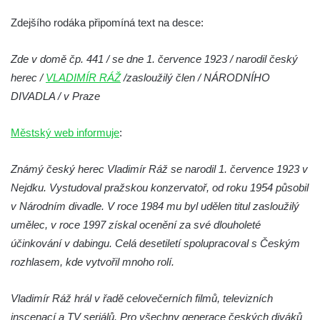
Pamětní deska Emmanuela Karsche na
Zdejšího rodáka připomíná text na desce:
hradě Hasištejn
Česká pamětní deska Johanna Wolfganga
Zde v domě čp. 441 / se dne 1. července 1923 / narodil český
von Goethe na hradě Hasištejn
herec /
VLADIMÍR RÁŽ
/zasloužilý člen / NÁRODNÍHO
DIVADLA / v Praze
Německá pamětní deska Johanna
Wolfganga von Goethe na hradě Hasištejn
Městský web informuje
:
Pamětní deska Ondřeje Hese severně od
Mezné
Známý český herec Vladimír Ráž se narodil 1. července 1923 v
Pamětní deska Giacoma Casanovy de
Nejdku. Vystudoval pražskou konzervatoř, od roku 1954 působil
Seingalt na zámeckém nádvoří v Duchcově
v Národním divadle. V roce 1984 mu byl udělen titul zasloužilý
Pamětní deska Heinricha Banka na domě
umělec, v roce 1997 získal ocenění za své dlouholeté
čp. 18/7 na náměstí Republiky v Duchcově
účinkování v dabingu. Celá desetiletí spolupracoval s Českým
Pamětní deska Ferdinanda Břetislava
rozhlasem, kde vytvořil mnoho rolí.
Mikovce na domě čp. 181 ve Sloupu v
Čechách
Vladimír Ráž hrál v řadě celovečerních filmů, televizních
inscenací a TV seriálů. Pro všechny generace českých diváků
Pamětní deska Josefa Jaroslava Kaliny na