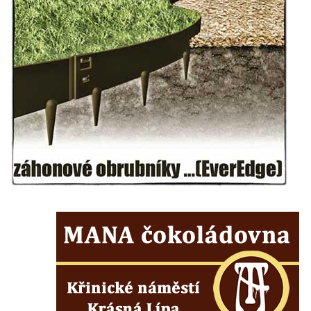
kultury Střelnice v Rumburku
Pamětní deska Josefa Srba Debrnova na
domě čp. 1 v Debrnu
Pamětní deska čestným občanům města na
hřbitově v Kralupech nad Vltavou
Pamětní deska Julia Loria na židovském
hřbitově v Českém Krumlově
Pamětní deska Ignaze Spiro na židovském
hřbitově v Českém Krumlově
Pamětní deska Františka Meixnera před
obecním úřadem v Prysku
Pamětní deska Carlu Franzi Ballemu na
domě čp. 437 v ulici Slovanka ve Cvikově
Pamětní deska Michala Třetiny na domě v
Ostruhové ulici čp. 62/1 v Mělníku
Pamětní deska povodně 2002 na kapli v