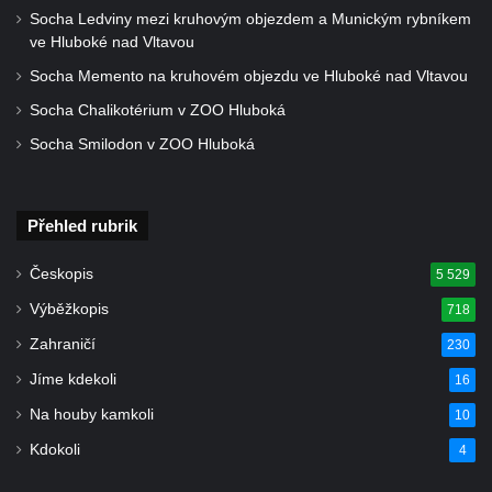
Socha Ledviny mezi kruhovým objezdem a Munickým rybníkem
Pamětní deska Františka Palackého na
ve Hluboké nad Vltavou
MacNevenově paláci v Palackého ulici v
Socha Memento na kruhovém objezdu ve Hluboké nad Vltavou
Praze
Socha Chalikotérium v ZOO Hluboká
Pamětní deska Františka Ladislava Riegera
Socha Smilodon v ZOO Hluboká
na MacNevenově paláci v Palackého ulici v
Praze
Pamětní deska Karla Bendla na domě čp.
Přehled rubrik
248/16 na Masarykově nábřeží v Praze
Českopis
5 529
Pamětní deska Bedřicha Smetany na domě
čp. 248/16 na Masarykově nábřeží v Praze
Výběžkopis
718
Pamětní deska Karla Knittla na domě čp.
Zahraničí
230
248/16 na Masarykově nábřeží v Praze
Jíme kdekoli
16
Pamětní deska Hanky Krawcec na faře na
Na houby kamkoli
10
náměstí Edvarda Beneše ve Varnsdorfu
Kdokoli
4
Pamětní deska Volkmara Gaberta na domě