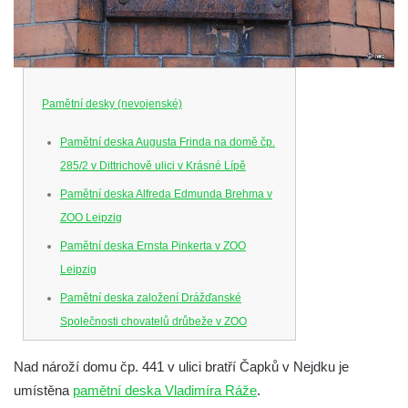
Pamětní desky (nevojenské)
Pamětní deska Augusta Frinda na domě čp.
285/2 v Dittrichově ulici v Krásné Lípě
Pamětní deska Alfreda Edmunda Brehma v
ZOO Leipzig
Pamětní deska Ernsta Pinkerta v ZOO
Leipzig
Pamětní deska založení Drážďanské
Společnosti chovatelů drůbeže v ZOO
Dresden
Nad nároží domu čp. 441 v ulici bratří Čapků v Nejdku je
Pamětní deska Josefa Hory na jeho rodném
umístěna
pamětní deska Vladimíra Ráže
.
domě v Dobříni