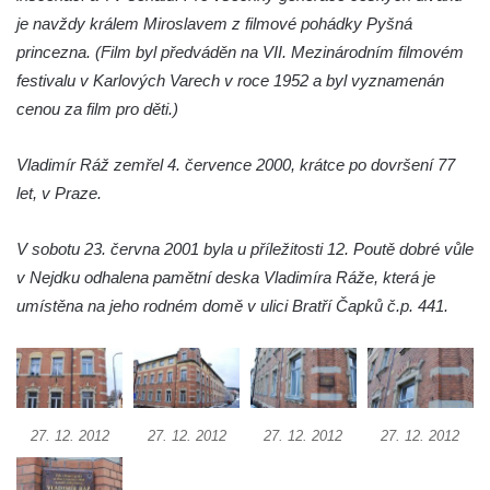
je navždy králem Miroslavem z filmové pohádky Pyšná
domě čp. 109 v Kalinově ulici v Novém
princezna. (Film byl předváděn na VII. Mezinárodním filmovém
Boru
festivalu v Karlových Varech v roce 1952 a byl vyznamenán
Pamětní deska Václava Františka
cenou za film pro děti.)
Červeného na domě ve Starodubečské ulici
v Praze Dubeč
Vladimír Ráž zemřel 4. července 2000, krátce po dovršení 77
Pamětní deska Josefa Mühlbergera na
let, v Praze.
křižovatce Školní a Horské ulice v Trutnově
Pamětní deska Jaroslava Třešňáka v
V sobotu 23. června 2001 byla u příležitosti 12. Poutě dobré vůle
Českobratrské ulici v Teplicích
v Nejdku odhalena pamětní deska Vladimíra Ráže, která je
Pamětní deska Walthera Hensela na vile
umístěna na jeho rodném domě v ulici Bratří Čapků č.p. 441.
Landhaus v ulici Pod Doubravkou v
Teplicích
Pamětní deska Ludwiga van Beethovena
na domě čp. 72/1 v Lázeňské ulici v
27. 12. 2012
27. 12. 2012
27. 12. 2012
27. 12. 2012
Teplicích
Pamětní deska na ekologické demonstrace