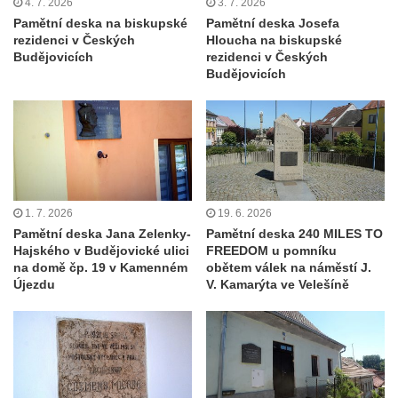
4. 7. 2026
3. 7. 2026
náměstí Jiřího z Poděbrad v Hořicích
Pamětní deska na biskupské
Pamětní deska Josefa
rezidenci v Českých
Hloucha na biskupské
Pamětní deska Antonína Sovy v Parku
Budějovicích
rezidenci v Českých
básníků u hřbitova ve Vysokém nad Jizerou
Budějovicích
Pamětní deska evangelického kostela
(Centra setkávání) v Dolní Poustevně
Pamětní deska Augustina Podoláka v
Chrámu Proměnění Páně ve Varnsdorfu
Pamětní deska Alfonse Dopsche na
1. 7. 2026
19. 6. 2026
Městské knihovně Lovosice
Pamětní deska Jana Zelenky-
Pamětní deska 240 MILES TO
Pamětní deska Vinařsko-ovocnářské školy
Hajského v Budějovické ulici
FREEDOM u pomníku
na domě čp. 19 v Kamenném
obětem válek na náměstí J.
na domě čp. 32/5 v Husově ulici v Mělníku
Újezdu
V. Kamarýta ve Velešíně
Pamětní deska prvního mimopražského
provedení Prodané nevěsty na domě U
Zlatého hroznu v Mělníku
Pamětní deska Vladimíra Veselého v
Pražské bráně v Mělníku