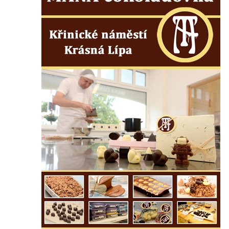
Pamětní deska Josefa Straky v ulici 5.
května u Pražské brány v Mělníku
Pamětní deska Jaroslava Krombholce v
Krombholcově ulici na domě čp. 9 v
Mělníku
Pamětní deska Masarykova kulturního
domu v Mělníku
Pamětní deska Jana Nerudy v Nerudově
ulici v Plzni – Jižním Předměstí
Pamětní deska Otakara Kudrny na budově
muzea v Netolicích
Pamětní deska Josefa Stejskala na budově
u poutního kostela Navštívení Panny Marie
v Horní Polici
Pamětní deska Aloise Senefeldera na
Staroměstské tržnici v Rytířské ulici v Praze