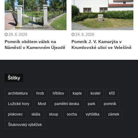
domě čp. 591 v ulici bratří Čapků v Nejdku
Pamětní deska Jana Evangelisty Purkyně
na domě čp. 3 před zámkem v
Libochovicích
29. 6. 2026
24. 6. 2026
Pamětní deska Augustina Schránila na
Pomník obětem válek na
Pomník J. V. Kamarýta v
budově hasičské stanice v Žižkově ulici v
Náměstí v Kamenném Újezdě
Krumlovské ulici ve Velešíně
Lenešicích
Pamětní deska Karla Aloise Vinařického na
domě 68/14 v Soukenické ulici ve Slaném
Štítky
Pamětní deska Edvarda Beneše na Střední
průmyslové škole na Benešově náměstí v
architektura
hrob
hřbitov
kaple
kostel
kříž
Teplicích
Lužické hory
Most
pamětní deska
park
pomník
Pamětní deska Karla Kryla na Benešově
náměstí v Teplicích
pískovec
skála
sloup
socha
vyhlídka
zámek
Pamětní deska manželů Benešových na
Šluknovský výběžek
domě čp. 22 v Poštovicích