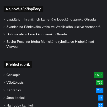
Pamětní deska Jana Slavíka na domě čp.
11 ve Šlapanicích
Nejnovější příspěvky
Pamětní deska Antonína Dvořáka v ulici
Lapidárium hraničních kamenů u loveckého zámku Ohrada
Dvořákova na domě čp. 53 ve Zlonicích
Zvonice na Pěnkavčím vrchu ve Vrchlického ulici ve Varnsdorfu
Pamětní deska Augusta Wenschucha na
Dubová alej u loveckého zámku Ohrada
Infocentru na Lužickém náměstí v
Rumburku
Socha Posel na břehu Munického rybníka ve Hluboké nad
Vltavou
Pamětní deska piaristické koleje ve Slaném
Pamětní deska rekonstrukce předmostí
Masarykova mostu v Mostní ulici v
Přehled rubrik
Kralupech nad Vltavou
Českopis
5 532
Pamětní deska stavby Masarykova mostu v
Mostní ulici v Kralupech nad Vltavou
Výběžkopis
719
Pamětní deska povodní 2002 na kostele
Zahraničí
230
Nanebevzetí Panny Marie a svatého
Jíme kdekoli
16
Václava v Kralupech nad Vltavou
Na houby kamkoli
10