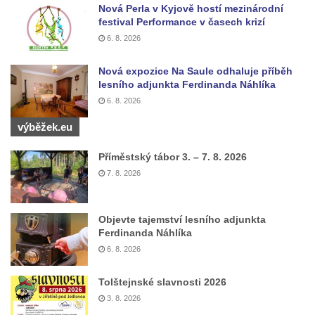
Nová Perla v Kyjově hostí mezinárodní
bráně hřbitova v Horní Chřibské.
festival Performance v časech krizí
Pamětní deska Friedricha Schillera u
6. 8. 2026
rozhledny Háj u Aše
Nová expozice Na Saule odhaluje příběh
Pamětní deska Josefa II. na Císařském
lesního adjunkta Ferdinanda Náhlíka
kameni
6. 8. 2026
Pamětní deska Františka Schwarze na
výběžek.eu
domě čp. 42 v Perštýnské ulici v
Pardubicích
Příměstský tábor 3. – 7. 8. 2026
Pamětní deska Karla Kryla na ulici 1. máje v
7. 8. 2026
Olomouci
Pamětní deska Věnceslava Metelky na
Objevte tajemství lesního adjunkta
budově banky v Palackého ulici v Náchodě
Ferdinanda Náhlíka
Pamětní deska Josefa Regnera-
6. 8. 2026
Havlovického na bývalém děkanství v ulici
Tolštejnské slavnosti 2026
Regnerovy sady v Náchodě
3. 8. 2026
Pamětní deska Josefa Kajetána Tyla na