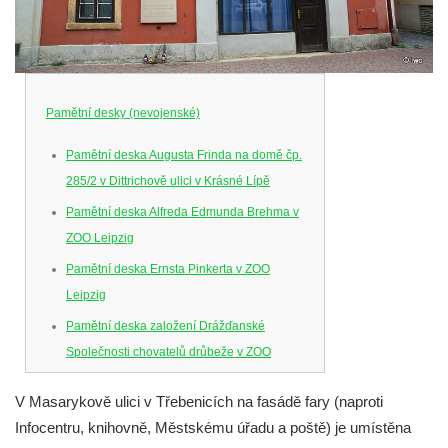
Pamětní desky (nevojenské)
Pamětní deska Augusta Frinda na domě čp.
285/2 v Dittrichově ulici v Krásné Lípě
Pamětní deska Alfreda Edmunda Brehma v
ZOO Leipzig
Pamětní deska Ernsta Pinkerta v ZOO
Leipzig
Pamětní deska založení Drážďanské
Společnosti chovatelů drůbeže v ZOO
Dresden
V Masarykově ulici v Třebenicích na fasádě fary (naproti
Pamětní deska Josefa Hory na jeho rodném
Infocentru, knihovně, Městskému úřadu a poště) je umístěna
domě v Dobříni