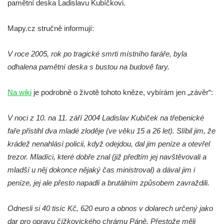
pamětní deska Ladislavu Kubíčkovi.
Pamětní deska Emmanuela Karsche na
hradě Hasištejn
Mapy.cz stručně informují:
Česká pamětní deska Johanna Wolfganga
von Goethe na hradě Hasištejn
V roce 2005, rok po tragické smrti místního faráře, byla
odhalena pamětní deska s bustou na budově fary.
Německá pamětní deska Johanna
Wolfganga von Goethe na hradě Hasištejn
Na wiki
je podrobně o životě tohoto kněze, vybírám jen „závěr“:
Pamětní deska Ondřeje Hese severně od
Mezné
V noci z 10. na 11. září 2004 Ladislav Kubíček na třebenické
Pamětní deska Giacoma Casanovy de
faře přistihl dva mladé zloděje (ve věku 15 a 26 let). Slíbil jim, že
Seingalt na zámeckém nádvoří v Duchcově
krádež nenahlásí policii, když odejdou, dal jim peníze a otevřel
Pamětní deska Heinricha Banka na domě
trezor. Mladíci, které dobře znal (již předtím jej navštěvovali a
čp. 18/7 na náměstí Republiky v Duchcově
mladší u něj dokonce nějaký čas ministroval) a dával jim i
Pamětní deska Ferdinanda Břetislava
peníze, jej ale přesto napadli a brutálním způsobem zavraždili.
Mikovce na domě čp. 181 ve Sloupu v
Čechách
Odnesli si 40 tisíc Kč, 620 euro a obnos v dolarech určený jako
dar pro opravu čížkovického chrámu Páně. Přestože měli
Pamětní deska Josefa Jaroslava Kaliny na