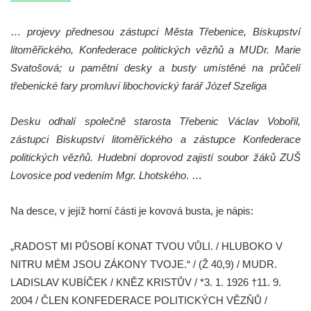
hřbitovní kapli v Lipové
…
projevy přednesou zástupci Města Třebenice, Biskupství
Pamětní deska Friedricha Egermanna na
litoměřického, Konfederace politických vězňů a MUDr. Marie
domě čp. 101 v Novém Boru
Svatošová; u pamětní desky a busty umístěné na průčelí
Pamětní deska Václava Kliera na Tyršově
třebenické fary promluví libochovický farář Józef Szeliga
domě ve Vaníčkově ulici v Ústí nad Labem
Pamětní deska Vinzenze Ulbricha na domě
Desku odhalí společně starosta Třebenic Václav Vobořil,
čp. 26 v Brné
zástupci Biskupství litoměřického a zástupce Konfederace
politických vězňů. Hudební doprovod zajistí soubor žáků ZUŠ
Pamětní deska na rodném domě Jiřího
Lovosice pod vedením Mgr. Lhotského
. …
Koláře v Protivíně
Pamětní deska Johanna Christopha Kridela
Na desce, v jejíž horní části je kovová busta, je nápis:
na budově Café Henke v Rumburku
Pamětní deska Rudolfa Antona Fockeho na
„RADOST MI PŮSOBÍ KONAT TVOU VŮLI. / HLUBOKO V
domě čp. 101/6 na Lužickém náměstí v
NITRU MÉM JSOU ZÁKONY TVOJE.“ / (Ž 40,9) / MUDR.
Rumburku
LADISLAV KUBÍČEK / KNĚZ KRISTŮV / *3. 1. 1926 †11. 9.
Pamětní deska Jaroslava Falty u Domu
2004 / ČLEN KONFEDERACE POLITICKÝCH VĚZŇŮ /