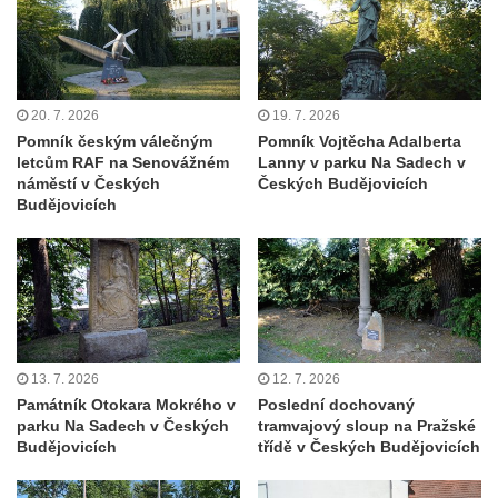
Pamětní deska Josefa Klobautschnika na
kostele Nanebevzetí Panny Marie v Krupce
Pamětní deska Bohdana Ostroveršenka na
20. 7. 2026
19. 7. 2026
kostele Nanebevzetí Panny Marie v Krupce
Pomník českým válečným
Pomník Vojtěcha Adalberta
Pamětní deska Reginalda Czermack-
letcům RAF na Senovážném
Lanny v parku Na Sadech v
náměstí v Českých
Českých Budějovicích
Wartecka na zámečku Heinrichsruhe v
Budějovicích
Krupce
Pamětní deska povodně 2002 na kostela
svaté Kateřiny Alexandrijské severně od
Libotenic
Pamětní deska Pavla Kopty na domě čp.
180 v Růžové ulici v Libochovicích
13. 7. 2026
12. 7. 2026
Památník Otokara Mokrého v
Poslední dochovaný
Pamětní deska Vladimíra Ráže na domě čp.
parku Na Sadech v Českých
tramvajový sloup na Pražské
441 v ulici bratří Čapků v Nejdku
Budějovicích
třídě v Českých Budějovicích
Pamětní deska Heinze Kurta Henische na