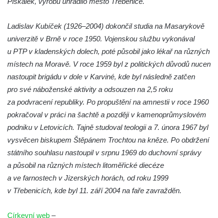
Piskálek, výrobu uhradilo město Třebenice.
na Dělnickém domě v Cítolibech
Ladislav Kubíček (1926–2004) dokončil studia na Masarykově
Pamětní deska otce a syna Kopřivových na
univerzitě v Brně v roce 1950. Vojenskou službu vykonával
staré škole v Cítolibech
u PTP v kladenských dolech, poté působil jako lékař na různých
Pamětní deska 120 let založení SDH
místech na Moravě. V roce 1959 byl z politických důvodů nucen
Touchovice
nastoupit brigádu v dole v Karviné, kde byl následně zatčen
Pamětní deska povodní 2013 ve Velkých
pro své náboženské aktivity a odsouzen na 2,5 roku
Žernosekách
za podvracení republiky. Po propuštění na amnestii v roce 1960
Pamětní deska Franze Josepha Gläsera na
pokračoval v práci na šachtě a později v kamenoprůmyslovém
jeho rodném domě čp. 33 v Černické ulici v
podniku v Letovicích. Tajně studoval teologii a 7. února 1967 byl
Horním Jiřetíně
vysvěcen biskupem Štěpánem Trochtou na kněze. Po obdržení
Pamětní deska Ludwiga Freunda na domě
státního souhlasu nastoupil v srpnu 1969 do duchovní správy
čp. 76 na Marxově náměstí v Postoloprtech
a působil na různých místech litoměřické diecéze
a ve farnostech v Jizerských horách, od roku 1999
Pamětní deska Antonie a Stanislava
v Třebenicích, kde byl 11. září 2004 na faře zavražděn.
Vratislavových na obecním úřadu v
Poleradech
Církevní web
–
Pamětní deska biskupa Wenzela Frinda na