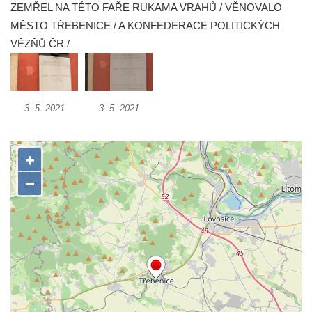
kultury Střelnice v Rumburku
ZEMŘEL NA TÉTO FAŘE RUKAMA VRAHŮ / VĚNOVALO
Pamětní deska Josefa Srba Debrnova na
MĚSTO TŘEBENICE / A KONFEDERACE POLITICKÝCH
domě čp. 1 v Debrnu
VĚZŇŮ ČR /
Pamětní deska čestným občanům města na
hřbitově v Kralupech nad Vltavou
Pamětní deska Julia Loria na židovském
3. 5. 2021
3. 5. 2021
hřbitově v Českém Krumlově
Pamětní deska Ignaze Spiro na židovském
hřbitově v Českém Krumlově
Pamětní deska Františka Meixnera před
obecním úřadem v Prysku
Pamětní deska Carlu Franzi Ballemu na
domě čp. 437 v ulici Slovanka ve Cvikově
Pamětní deska Michala Třetiny na domě v
Ostruhové ulici čp. 62/1 v Mělníku
Pamětní deska povodně 2002 na kapli v