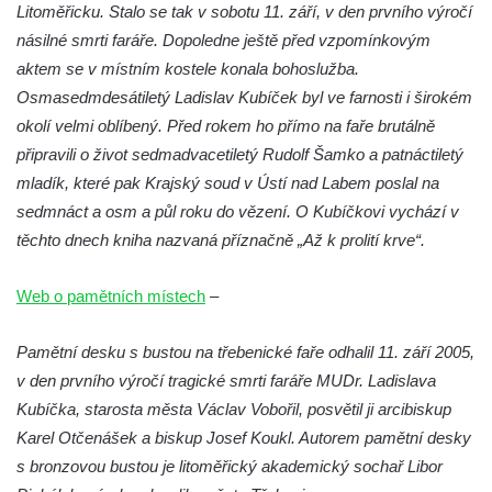
Litoměřicku. Stalo se tak v sobotu 11. září, v den prvního výročí
na kašně na Benešově náměstí v Teplicích
násilné smrti faráře. Dopoledne ještě před vzpomínkovým
Pamětní deska Urnového háje hřbitova
aktem se v místním kostele konala bohoslužba.
Šumburk nad Desnou v Tanvaldu
Osmasedmdesátiletý Ladislav Kubíček byl ve farnosti i širokém
Pamětní deska prvního předvedení
okolí velmi oblíbený. Před rokem ho přímo na faře brutálně
televizního obrazu na Městském úřadu v
připravili o život sedmadvacetiletý Rudolf Šamko a patnáctiletý
Tanvaldu
mladík, které pak Krajský soud v Ústí nad Labem poslal na
Pamětní deska Josefa Schindlera na
sedmnáct a osm a půl roku do vězení. O Kubíčkovi vychází v
základní škole v Desné
těchto dnech kniha nazvaná příznačně „Až k prolití krve“.
Pamětní desky významných rodáků na zdi
Web o pamětních místech
–
kostela svatého Bartoloměje ve Velkém
Šenově
Pamětní desku s bustou na třebenické faře odhalil 11. září 2005,
Pamětní deska Johanna Wolfganga Goetha
v den prvního výročí tragické smrti faráře MUDr. Ladislava
na Komorní Hůrce
Kubíčka, starosta města Václav Vobořil, posvětil ji arcibiskup
Pamětní deska Edmunda Kaizla na
Karel Otčenášek a biskup Josef Koukl. Autorem pamětní desky
bývalém špitále v Cítolibech
s bronzovou bustou je litoměřický akademický sochař Libor
Pamětní deska průkopníků dělnického hnutí