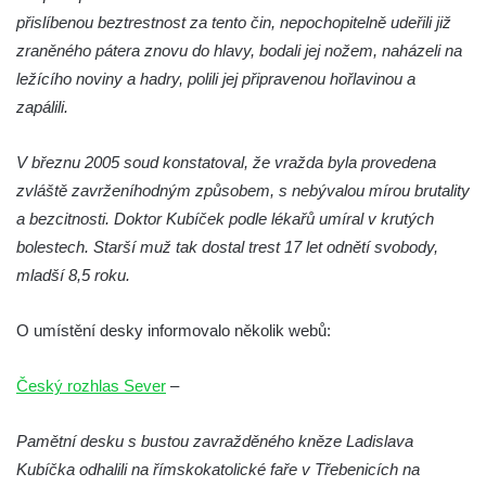
přislíbenou beztrestnost za tento čin, nepochopitelně udeřili již
domě čp. 109 v Kalinově ulici v Novém
zraněného pátera znovu do hlavy, bodali jej nožem, naházeli na
Boru
ležícího noviny a hadry, polili jej připravenou hořlavinou a
Pamětní deska Václava Františka
zapálili.
Červeného na domě ve Starodubečské ulici
v Praze Dubeč
V březnu 2005 soud konstatoval, že vražda byla provedena
Pamětní deska Josefa Mühlbergera na
zvláště zavrženíhodným způsobem, s nebývalou mírou brutality
křižovatce Školní a Horské ulice v Trutnově
a bezcitnosti. Doktor Kubíček podle lékařů umíral v krutých
Pamětní deska Jaroslava Třešňáka v
bolestech. Starší muž tak dostal trest 17 let odnětí svobody,
Českobratrské ulici v Teplicích
mladší 8,5 roku.
Pamětní deska Walthera Hensela na vile
Landhaus v ulici Pod Doubravkou v
O umístění desky informovalo několik webů:
Teplicích
Český rozhlas Sever
–
Pamětní deska Ludwiga van Beethovena
na domě čp. 72/1 v Lázeňské ulici v
Pamětní desku s bustou zavražděného kněze Ladislava
Teplicích
Kubíčka odhalili na římskokatolické faře v Třebenicích na
Pamětní deska na ekologické demonstrace