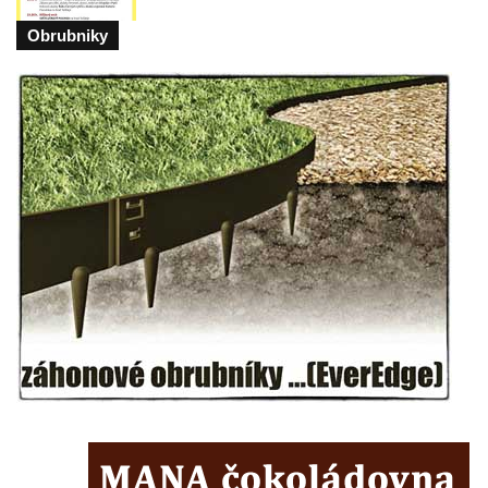
náměstí Jiřího z Poděbrad v Hořicích
Obrubniky
Pamětní deska Antonína Sovy v Parku
básníků u hřbitova ve Vysokém nad Jizerou
Pamětní deska evangelického kostela
(Centra setkávání) v Dolní Poustevně
Pamětní deska Augustina Podoláka v
Chrámu Proměnění Páně ve Varnsdorfu
Pamětní deska Alfonse Dopsche na
Městské knihovně Lovosice
Pamětní deska Vinařsko-ovocnářské školy
na domě čp. 32/5 v Husově ulici v Mělníku
Pamětní deska prvního mimopražského
provedení Prodané nevěsty na domě U
Zlatého hroznu v Mělníku
Pamětní deska Vladimíra Veselého v
Pražské bráně v Mělníku