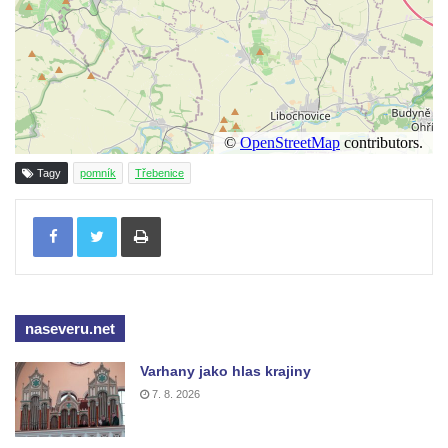
Brozánkách
Pamětní deska mostu Josefa Straky v
Mělníku
Pamětní deska Františka Xavera Parče na
domě čp. 17/1 v ulici G. Casanovy v
Duchcově
Tagy
pomník
Třebenice
Pamětní deska Františka Heilmanna na faře
na náměstí Republiky v Duchcově
Tisknout
Pamětní deska Francisca Ferrera Guarida
ve Ferrerově ulici v Duchcově
Pamětní deska Casanovy na kapli svaté
Barbory v sadech Rudé armády v
naseveru.net
Duchcově
Varhany jako hlas krajiny
Pamětní deska na domě čp. 371 v
7. 8. 2026
Pivovarské ulici ve Šluknově
Pamětní deska Eduarda Schrötera na