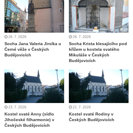
Brozánkách
Pamětní deska mostu Josefa Straky v
Mělníku
Pamětní deska Františka Xavera Parče na
26. 7. 2026
26. 7. 2026
domě čp. 17/1 v ulici G. Casanovy v
Socha Jana Valeria Jirsíka u
Socha Krista klesajícího pod
Duchcově
Černé věže v Českých
křížem u kostela svatého
Budějovicích
Mikuláše v Českých
Pamětní deska Františka Heilmanna na faře
Budějovicích
na náměstí Republiky v Duchcově
Pamětní deska Francisca Ferrera Guarida
ve Ferrerově ulici v Duchcově
Pamětní deska Casanovy na kapli svaté
Barbory v sadech Rudé armády v
Duchcově
23. 7. 2026
21. 7. 2026
Pamětní deska na domě čp. 371 v
Kostel svaté Anny (sídlo
Kostel svaté Rodiny v
Jihočeské filharmonie) v
Českých Budějovicích
Pivovarské ulici ve Šluknově
Českých Budějovicích
Pamětní deska Eduarda Schrötera na