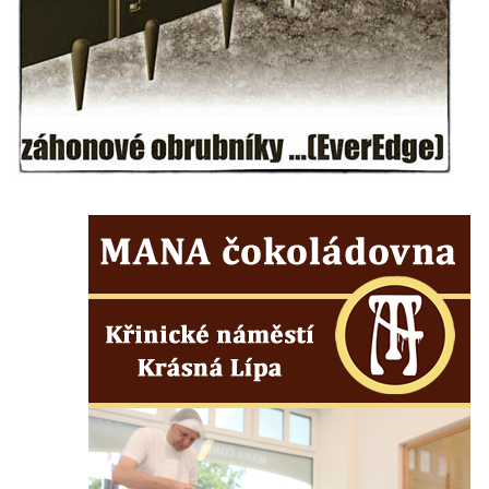
Pamětní deska biskupa Wenzela Frinda na
hřbitovní kapli v Lipové
Pamětní deska Friedricha Egermanna na
domě čp. 101 v Novém Boru
Pamětní deska Václava Kliera na Tyršově
domě ve Vaníčkově ulici v Ústí nad Labem
Pamětní deska Vinzenze Ulbricha na domě
čp. 26 v Brné
Pamětní deska na rodném domě Jiřího
Koláře v Protivíně
Pamětní deska Johanna Christopha Kridela
na budově Café Henke v Rumburku
Pamětní deska Rudolfa Antona Fockeho na
domě čp. 101/6 na Lužickém náměstí v
Rumburku
Pamětní deska Jaroslava Falty u Domu