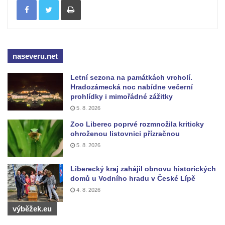
na kašně na Benešově náměstí v Teplicích
Pamětní deska Urnového háje hřbitova
Šumburk nad Desnou v Tanvaldu
naseveru.net
Pamětní deska prvního předvedení
televizního obrazu na Městském úřadu v
Letní sezona na památkách vrcholí.
Tanvaldu
Hradozámecká noc nabídne večerní
prohlídky i mimořádné zážitky
Pamětní deska Josefa Schindlera na
5. 8. 2026
základní škole v Desné
Zoo Liberec poprvé rozmnožila kriticky
Pamětní desky významných rodáků na zdi
ohroženou listovnici přízračnou
kostela svatého Bartoloměje ve Velkém
5. 8. 2026
Šenově
Pamětní deska Johanna Wolfganga Goetha
Liberecký kraj zahájil obnovu historických
domů u Vodního hradu v České Lípě
na Komorní Hůrce
4. 8. 2026
Pamětní deska Edmunda Kaizla na
výběžek.eu
bývalém špitále v Cítolibech