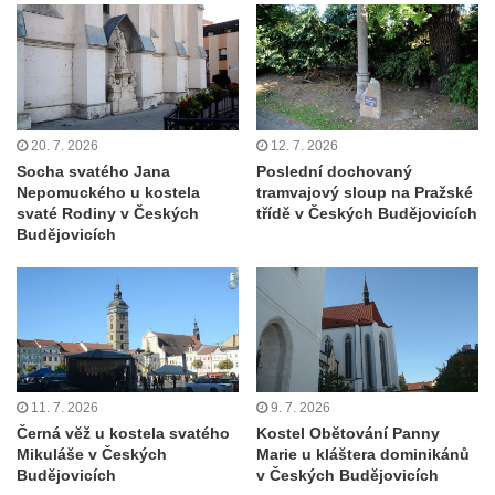
bráně hřbitova v Horní Chřibské.
Pamětní deska Friedricha Schillera u
rozhledny Háj u Aše
Pamětní deska Josefa II. na Císařském
kameni
20. 7. 2026
12. 7. 2026
Socha svatého Jana
Poslední dochovaný
Pamětní deska Františka Schwarze na
Nepomuckého u kostela
tramvajový sloup na Pražské
domě čp. 42 v Perštýnské ulici v
svaté Rodiny v Českých
třídě v Českých Budějovicích
Budějovicích
Pardubicích
Pamětní deska Karla Kryla na ulici 1. máje v
Olomouci
Pamětní deska Věnceslava Metelky na
budově banky v Palackého ulici v Náchodě
Pamětní deska Josefa Regnera-
11. 7. 2026
9. 7. 2026
Havlovického na bývalém děkanství v ulici
Černá věž u kostela svatého
Kostel Obětování Panny
Mikuláše v Českých
Marie u kláštera dominikánů
Regnerovy sady v Náchodě
Budějovicích
v Českých Budějovicích
Pamětní deska Josefa Kajetána Tyla na