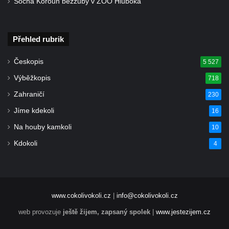
Socha Koroun bezzubý v ZOO Hluboká
Pamětní deska Josefa Straky v ulici 5.
května u Pražské brány v Mělníku
Přehled rubrik
Pamětní deska Jaroslava Krombholce v
Krombholcově ulici na domě čp. 9 v
Českopis
5 527
Mělníku
Výběžkopis
718
Pamětní deska Masarykova kulturního
Zahraničí
230
domu v Mělníku
Jíme kdekoli
16
Pamětní deska Jana Nerudy v Nerudově
Na houby kamkoli
10
ulici v Plzni – Jižním Předměstí
Kdokoli
4
Pamětní deska Otakara Kudrny na budově
muzea v Netolicích
Pamětní deska Josefa Stejskala na budově
u poutního kostela Navštívení Panny Marie
www.cokolivokoli.cz
|
info@cokolivokoli.cz
v Horní Polici
web provozuje
ještě žijem, zapsaný spolek
|
www.jestezijem.cz
Pamětní deska Aloise Senefeldera na