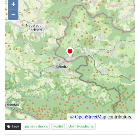
domě čp. 109 v Kalinově ulici v Novém
Boru
Pamětní deska Václava Františka
Červeného na domě ve Starodubečské ulici
v Praze Dubeč
Pamětní deska Josefa Mühlbergera na
křižovatce Školní a Horské ulice v Trutnově
Pamětní deska Jaroslava Třešňáka v
Českobratrské ulici v Teplicích
Pamětní deska Walthera Hensela na vile
Landhaus v ulici Pod Doubravkou v
Teplicích
Pamětní deska Ludwiga van Beethovena
na domě čp. 72/1 v Lázeňské ulici v
Tagy
pamětní deska
kostel
Dolní Poustevna
Teplicích
Pamětní deska na ekologické demonstrace
Tisknout