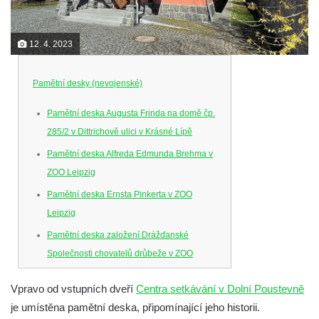
12. 4. 2023
Pamětní desky (nevojenské)
Pamětní deska Augusta Frinda na domě čp.
285/2 v Dittrichově ulici v Krásné Lípě
Pamětní deska Alfreda Edmunda Brehma v
ZOO Leipzig
Pamětní deska Ernsta Pinkerta v ZOO
Leipzig
Pamětní deska založení Drážďanské
Společnosti chovatelů drůbeže v ZOO
Dresden
Vpravo od vstupních dveří
Centra setkávání v Dolní Poustevně
Pamětní deska Josefa Hory na jeho rodném
je umístěna pamětní deska, připomínající jeho historii.
domě v Dobříni