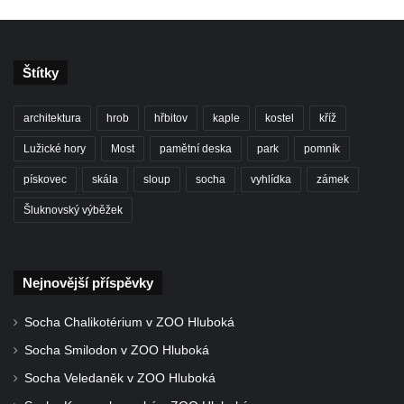
náměstí Jiřího z Poděbrad v Hořicích
Pamětní deska Antonína Sovy v Parku
básníků u hřbitova ve Vysokém nad Jizerou
Štítky
Pamětní deska evangelického kostela
architektura
hrob
hřbitov
kaple
kostel
kříž
(Centra setkávání) v Dolní Poustevně
Lužické hory
Most
pamětní deska
park
pomník
Pamětní deska Augustina Podoláka v
Chrámu Proměnění Páně ve Varnsdorfu
pískovec
skála
sloup
socha
vyhlídka
zámek
Pamětní deska Alfonse Dopsche na
Šluknovský výběžek
Městské knihovně Lovosice
Pamětní deska Vinařsko-ovocnářské školy
na domě čp. 32/5 v Husově ulici v Mělníku
Nejnovější příspěvky
Pamětní deska prvního mimopražského
Socha Chalikotérium v ZOO Hluboká
provedení Prodané nevěsty na domě U
Socha Smilodon v ZOO Hluboká
Zlatého hroznu v Mělníku
Socha Veledaněk v ZOO Hluboká
Pamětní deska Vladimíra Veselého v
Pražské bráně v Mělníku