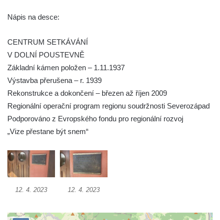
Pamětní deska Emmanuela Karsche na
Nápis na desce:
hradě Hasištejn
Česká pamětní deska Johanna Wolfganga
CENTRUM SETKÁVÁNÍ
von Goethe na hradě Hasištejn
V DOLNÍ POUSTEVNĚ
Základní kámen položen – 1.11.1937
Německá pamětní deska Johanna
Výstavba přerušena – r. 1939
Wolfganga von Goethe na hradě Hasištejn
Rekonstrukce a dokončení – březen až říjen 2009
Pamětní deska Ondřeje Hese severně od
Regionální operační program regionu soudržnosti Severozápad
Mezné
Podporováno z Evropského fondu pro regionální rozvoj
Pamětní deska Giacoma Casanovy de
„Vize přestane být snem“
Seingalt na zámeckém nádvoří v Duchcově
Pamětní deska Heinricha Banka na domě
čp. 18/7 na náměstí Republiky v Duchcově
Pamětní deska Ferdinanda Břetislava
12. 4. 2023
12. 4. 2023
Mikovce na domě čp. 181 ve Sloupu v
Čechách
Pamětní deska Josefa Jaroslava Kaliny na