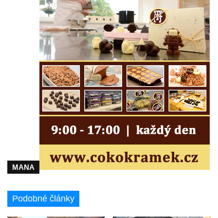
kultury Střelnice v Rumburku
Pamětní deska Josefa Srba Debrnova na
domě čp. 1 v Debrnu
Pamětní deska čestným občanům města na
hřbitově v Kralupech nad Vltavou
Pamětní deska Julia Loria na židovském
hřbitově v Českém Krumlově
Pamětní deska Ignaze Spiro na židovském
hřbitově v Českém Krumlově
Pamětní deska Františka Meixnera před
obecním úřadem v Prysku
Pamětní deska Carlu Franzi Ballemu na
MANA
domě čp. 437 v ulici Slovanka ve Cvikově
Pamětní deska Michala Třetiny na domě v
Podobné články
Ostruhové ulici čp. 62/1 v Mělníku
Pamětní deska povodně 2002 na kapli v