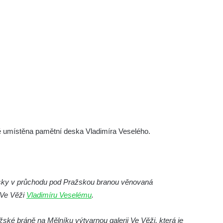
ě umístěna pamětní deska Vladimíra Veselého.
desky v průchodu pod Pražskou branou věnovaná
 Ve Věži
Vladimíru Veselému
.
ražské bráně na Mělníku výtvarnou galerii Ve Věži, která je