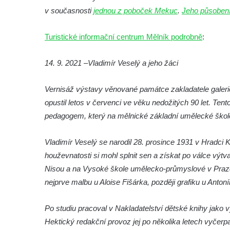
v současnosti
jednou z poboček Mekuc
.
Jeho působen
Wolfganga von Goethe na hradě Hasištejn
Pamětní deska Ondřeje Hese severně od
Turistické informační centrum Mělník podrobně
:
Mezné
Pamětní deska Giacoma Casanovy de
14. 9. 2021 –
Vladimír Veselý a jeho žáci
Seingalt na zámeckém nádvoří v Duchcově
Pamětní deska Heinricha Banka na domě
Vernisáž výstavy věnované památce zakladatele galerie
čp. 18/7 na náměstí Republiky v Duchcově
opustil letos v červenci ve věku nedožitých 90 let. Te
Pamětní deska Ferdinanda Břetislava
pedagogem, který na mělnické základní umělecké škole
Mikovce na domě čp. 181 ve Sloupu v
Čechách
Vladimír Veselý se narodil 28. prosince 1931 v Hradci K
houževnatosti si mohl splnit sen a získat po válce výtv
Pamětní deska Josefa Jaroslava Kaliny na
Nisou a na Vysoké škole umělecko-průmyslové v Praze, 
domě čp. 109 v Kalinově ulici v Novém
nejprve malbu u Aloise Fišárka, později grafiku u Anton
Boru
Pamětní deska Václava Františka
Po studiu pracoval v Nakladatelství dětské knihy jako v
Červeného na domě ve Starodubečské ulici
Hektický redakční provoz jej po několika letech vyčerp
v Praze Dubeč