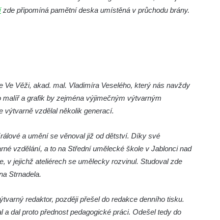
í
zde připomíná pamětní deska umístěná v průchodu brány.
 Ve Věži, akad. mal. Vladimíra Veselého, který nás navždy
nto malíř a grafik by zejména výjimečným výtvarným
 výtvarně vzdělal několik generací.
rálové a umění se věnoval již od dětství. Díky své
arné vzdělání, a to na Střední umělecké škole v Jablonci nad
v jejichž ateliérech se umělecky rozvinul. Studoval zde
ína Strnadela.
ýtvarný redaktor, později přešel do redakce denního tisku.
al a dal proto přednost pedagogické práci. Odešel tedy do