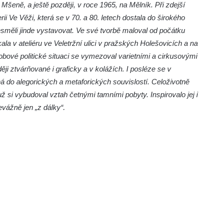
 Mšeně, a ještě později, v roce 1965, na Mělník. Při zdejší
erii Ve Věži, která se v 70. a 80. letech dostala do širokého
esměli jinde vystavovat. Ve své tvorbě maloval od počátku
la v ateliéru ve Veletržní ulici v pražských Holešovicích a na
bové politické situaci se vymezoval varietními a cirkusovými
ěji ztvárňované i graficky a v kolážích. I posléze se v
ná do alegorických a metaforických souvislostí. Celoživotně
už si vybudoval vztah četnými tamními pobyty. Inspirovalo jej i
vážně jen „z dálky“.