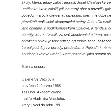
školy, kterou tehdy založil teoretik Josef Císařovský ve
Pamětní deska Josefa Mühlbergera na
umělecké škole založil její výtvarný obor a později i gal
křižovatce Školní a Horské ulice v Trutnově
povědomí a byla otevřena i umělcům, kteří v té době n
Pamětní deska Jaroslava Třešňáka v
převážně realistické akademické scény. Jeho díla vznika
Českobratrské ulici v Teplicích
jeho chalupě, v podkrkonošském Spálově. K tehdejší do
Pamětní deska Walthera Hensela na vile
náměty, které si zvolil i za své absolventské téma, pozd
Landhaus v ulici Pod Doubravkou v
obrazech objevuje tělo: artisty vystřídala žena, zasaze
Teplicích
čerpal podněty i z přírody, především z Pojizeří, k něm
soudobé světové umění, které poznával jako ostatní pře
Pamětní deska Ludwiga van Beethovena
na domě čp. 72/1 v Lázeňské ulici v
Text na desce:
Teplicích
Pamětní deska na ekologické demonstrace
Galerie Ve Věži byla
na kašně na Benešově náměstí v Teplicích
otevřena 1. června 1968
Pamětní deska Urnového háje hřbitova
zásluhou Akademického
Šumburk nad Desnou v Tanvaldu
malíře Vladimíra Veselého,
Pamětní deska prvního předvedení
který ji vedl do roku 1991.
televizního obrazu na Městském úřadu v