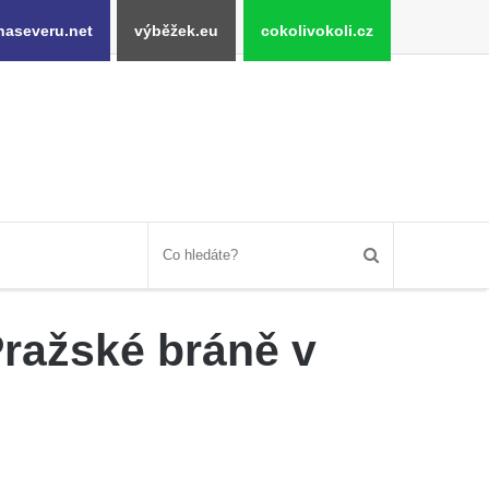
naseveru.net
výběžek.eu
cokolivokoli.cz
Pražské bráně v