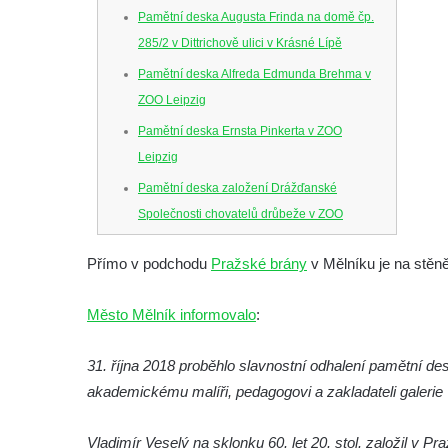
Pamětní deska Augusta Frinda na domě čp.
285/2 v Dittrichově ulici v Krásné Lípě
Pamětní deska Alfreda Edmunda Brehma v
ZOO Leipzig
Pamětní deska Ernsta Pinkerta v ZOO
Leipzig
Pamětní deska založení Drážďanské
Společnosti chovatelů drůbeže v ZOO
Dresden
Přímo v podchodu
Pražské brány
v Mělníku je na stěn
Pamětní deska Josefa Hory na jeho rodném
domě v Dobříni
Město Mělník informovalo
:
Pamětní deska Emmanuela Karsche na
hradě Hasištejn
31. října 2018 proběhlo slavnostní odhalení pamětní 
Česká pamětní deska Johanna Wolfganga
akademickému malíři, pedagogovi a zakladateli galerie
von Goethe na hradě Hasištejn
Vladimír Veselý na sklonku 60. let 20. stol. založil v P
Německá pamětní deska Johanna