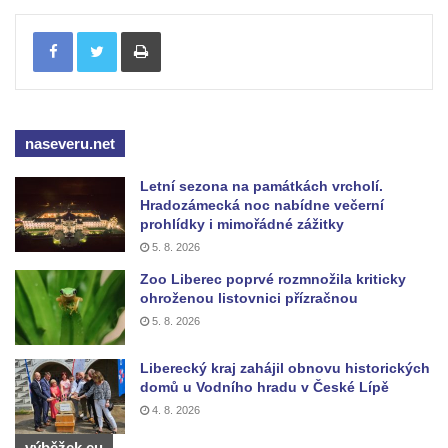
Pamětní deska biskupa Wenzela Frinda na
hřbitovní kapli v Lipové
Tisknout
Pamětní deska Friedricha Egermanna na
domě čp. 101 v Novém Boru
Pamětní deska Václava Kliera na Tyršově
naseveru.net
domě ve Vaníčkově ulici v Ústí nad Labem
Pamětní deska Vinzenze Ulbricha na domě
Letní sezona na památkách vrcholí.
čp. 26 v Brné
Hradozámecká noc nabídne večerní
prohlídky i mimořádné zážitky
Pamětní deska na rodném domě Jiřího
5. 8. 2026
Koláře v Protivíně
Zoo Liberec poprvé rozmnožila kriticky
Pamětní deska Johanna Christopha Kridela
ohroženou listovnici přízračnou
na budově Café Henke v Rumburku
5. 8. 2026
Pamětní deska Rudolfa Antona Fockeho na
Liberecký kraj zahájil obnovu historických
domě čp. 101/6 na Lužickém náměstí v
domů u Vodního hradu v České Lípě
Rumburku
4. 8. 2026
Pamětní deska Jaroslava Falty u Domu
výběžek.eu