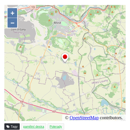
Pamětní deska průkopníků dělnického hnutí
na Dělnickém domě v Cítolibech
Pamětní deska otce a syna Kopřivových na
staré škole v Cítolibech
Pamětní deska 120 let založení SDH
Touchovice
Pamětní deska povodní 2013 ve Velkých
Žernosekách
Pamětní deska Franze Josepha Gläsera na
jeho rodném domě čp. 33 v Černické ulici v
Horním Jiřetíně
Pamětní deska Ludwiga Freunda na domě
čp. 76 na Marxově náměstí v Postoloprtech
Pamětní deska Antonie a Stanislava
Vratislavových na obecním úřadu v
Poleradech
Tagy
pamětní deska
Polerady