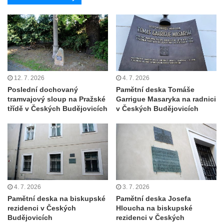
náměstí Jiřího z Poděbrad v Hořicích
Pamětní deska Antonína Sovy v Parku
básníků u hřbitova ve Vysokém nad Jizerou
Pamětní deska evangelického kostela
(Centra setkávání) v Dolní Poustevně
12. 7. 2026
4. 7. 2026
Pamětní deska Augustina Podoláka v
Poslední dochovaný
Pamětní deska Tomáše
Chrámu Proměnění Páně ve Varnsdorfu
tramvajový sloup na Pražské
Garrigue Masaryka na radnici
třídě v Českých Budějovicích
v Českých Budějovicích
Pamětní deska Alfonse Dopsche na
Městské knihovně Lovosice
Pamětní deska Vinařsko-ovocnářské školy
na domě čp. 32/5 v Husově ulici v Mělníku
Pamětní deska prvního mimopražského
provedení Prodané nevěsty na domě U
4. 7. 2026
3. 7. 2026
Zlatého hroznu v Mělníku
Pamětní deska na biskupské
Pamětní deska Josefa
rezidenci v Českých
Hloucha na biskupské
Pamětní deska Vladimíra Veselého v
Budějovicích
rezidenci v Českých
Pražské bráně v Mělníku