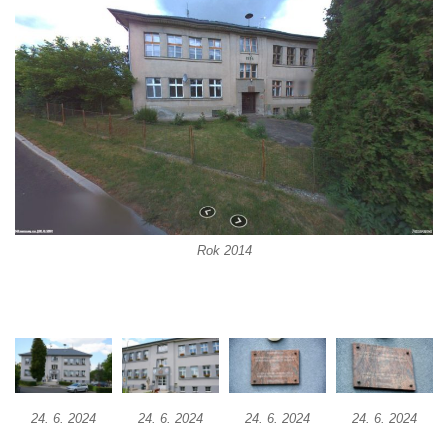
na kašně na Benešově náměstí v Teplicích
Pamětní deska Urnového háje hřbitova
Šumburk nad Desnou v Tanvaldu
Pamětní deska prvního předvedení
televizního obrazu na Městském úřadu v
Tanvaldu
Pamětní deska Josefa Schindlera na
základní škole v Desné
Rok 2014
Pamětní desky významných rodáků na zdi
kostela svatého Bartoloměje ve Velkém
Šenově
Pamětní deska Johanna Wolfganga Goetha
na Komorní Hůrce
Pamětní deska Edmunda Kaizla na
bývalém špitále v Cítolibech
24. 6. 2024
24. 6. 2024
24. 6. 2024
24. 6. 2024