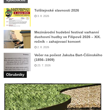
kultury Střelnice v Rumburku
Pamětní deska Josefa Srba Debrnova na
Tolštejnské slavnosti 2026
domě čp. 1 v Debrnu
3. 8. 2026
Pamětní deska čestným občanům města na
hřbitově v Kralupech nad Vltavou
Mezinárodní hudební festival varhanní
duchovní hudby ve Filipově 2026 – XIX.
Pamětní deska Julia Loria na židovském
ročník – zahajovací koncert
hřbitově v Českém Krumlově
2. 8. 2026
Pamětní deska Ignaze Spiro na židovském
Večer na počest Jakuba Bart-Ćišinského
hřbitově v Českém Krumlově
(1856–1909)
Pamětní deska Františka Meixnera před
23. 7. 2026
obecním úřadem v Prysku
Obrubniky
Pamětní deska Carlu Franzi Ballemu na
domě čp. 437 v ulici Slovanka ve Cvikově
Pamětní deska Michala Třetiny na domě v
Ostruhové ulici čp. 62/1 v Mělníku
Pamětní deska povodně 2002 na kapli v