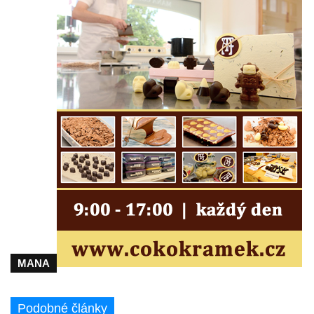
bráně hřbitova v Horní Chřibské.
Pamětní deska Friedricha Schillera u
rozhledny Háj u Aše
Pamětní deska Josefa II. na Císařském
kameni
Pamětní deska Františka Schwarze na
domě čp. 42 v Perštýnské ulici v
Pardubicích
Pamětní deska Karla Kryla na ulici 1. máje v
Olomouci
Pamětní deska Věnceslava Metelky na
budově banky v Palackého ulici v Náchodě
Pamětní deska Josefa Regnera-
MANA
Havlovického na bývalém děkanství v ulici
Regnerovy sady v Náchodě
Podobné články
Pamětní deska Josefa Kajetána Tyla na