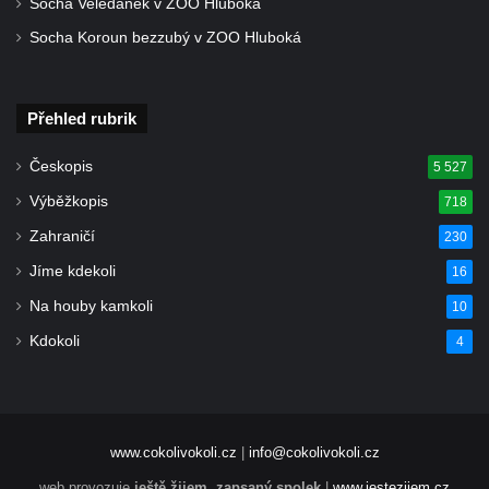
Socha Veledaněk v ZOO Hluboká
76/8 v Drahůnkách
Socha Koroun bezzubý v ZOO Hluboká
Pamětní deska Josefa Klobautschnika na
kostele Nanebevzetí Panny Marie v Krupce
Pamětní deska Bohdana Ostroveršenka na
Přehled rubrik
kostele Nanebevzetí Panny Marie v Krupce
Pamětní deska Reginalda Czermack-
Českopis
5 527
Wartecka na zámečku Heinrichsruhe v
Výběžkopis
718
Krupce
Zahraničí
230
Pamětní deska povodně 2002 na kostela
Jíme kdekoli
16
svaté Kateřiny Alexandrijské severně od
Na houby kamkoli
10
Libotenic
Kdokoli
4
Pamětní deska Pavla Kopty na domě čp.
180 v Růžové ulici v Libochovicích
Pamětní deska Vladimíra Ráže na domě čp.
441 v ulici bratří Čapků v Nejdku
www.cokolivokoli.cz
|
info@cokolivokoli.cz
Pamětní deska Heinze Kurta Henische na
web provozuje
ještě žijem, zapsaný spolek
|
www.jestezijem.cz