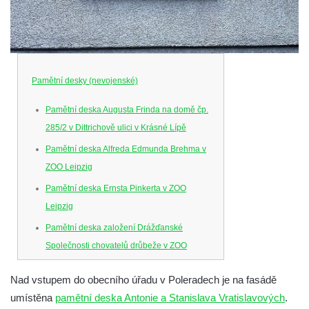
Pamětní desky (nevojenské)
Pamětní deska Augusta Frinda na domě čp.
285/2 v Dittrichově ulici v Krásné Lípě
Pamětní deska Alfreda Edmunda Brehma v
ZOO Leipzig
Pamětní deska Ernsta Pinkerta v ZOO
Leipzig
Pamětní deska založení Drážďanské
Společnosti chovatelů drůbeže v ZOO
Dresden
Nad vstupem do obecního úřadu v Poleradech je na fasádě
Pamětní deska Josefa Hory na jeho rodném
umístěna
pamětní deska Antonie a Stanislava Vratislavových
.
domě v Dobříni