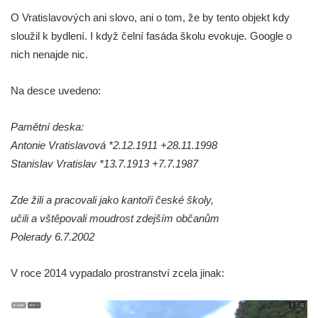
O Vratislavových ani slovo, ani o tom, že by tento objekt kdy
domě čp. 109 v Kalinově ulici v Novém
sloužil k bydlení. I když čelní fasáda školu evokuje. Google o
Boru
nich nenajde nic.
Pamětní deska Václava Františka
Červeného na domě ve Starodubečské ulici
Na desce uvedeno:
v Praze Dubeč
Pamětní deska Josefa Mühlbergera na
Pamětní deska:
křižovatce Školní a Horské ulice v Trutnově
Antonie Vratislavová *2.12.1911 +28.11.1998
Pamětní deska Jaroslava Třešňáka v
Stanislav Vratislav *13.7.1913 +7.7.1987
Českobratrské ulici v Teplicích
Pamětní deska Walthera Hensela na vile
Zde žili a pracovali jako kantoři české školy,
Landhaus v ulici Pod Doubravkou v
učili a vštěpovali moudrost zdejším občanům
Teplicích
Polerady 6.7.2002
Pamětní deska Ludwiga van Beethovena
V roce 2014 vypadalo prostranství zcela jinak:
na domě čp. 72/1 v Lázeňské ulici v
Teplicích
Pamětní deska na ekologické demonstrace