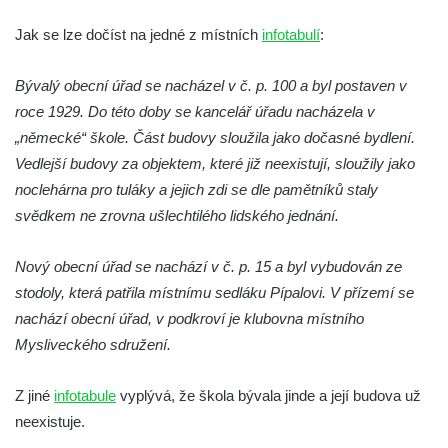
Pamětní deska Emmanuela Karsche na
Jak se lze dočíst na jedné z místních
infotabulí
:
hradě Hasištejn
Česká pamětní deska Johanna Wolfganga
Bývalý obecní úřad se nacházel v č. p. 100 a byl postaven v
von Goethe na hradě Hasištejn
roce 1929. Do této doby se kancelář úřadu nacházela v
„německé“ škole. Část budovy sloužila jako dočasné bydlení.
Německá pamětní deska Johanna
Vedlejší budovy za objektem, které již neexistují, sloužily jako
Wolfganga von Goethe na hradě Hasištejn
noclehárna pro tuláky a jejich zdi se dle pamětníků staly
Pamětní deska Ondřeje Hese severně od
svědkem ne zrovna ušlechtilého lidského jednání.
Mezné
Pamětní deska Giacoma Casanovy de
Nový obecní úřad se nachází v č. p. 15 a byl vybudován ze
Seingalt na zámeckém nádvoří v Duchcově
stodoly, která patřila místnímu sedláku Pípalovi. V přízemí se
Pamětní deska Heinricha Banka na domě
nachází obecní úřad, v podkroví je klubovna místního
čp. 18/7 na náměstí Republiky v Duchcově
Mysliveckého sdružení.
Pamětní deska Ferdinanda Břetislava
Mikovce na domě čp. 181 ve Sloupu v
Z jiné
infotabule
vyplývá, že škola bývala jinde a její budova už
Čechách
neexistuje.
Pamětní deska Josefa Jaroslava Kaliny na