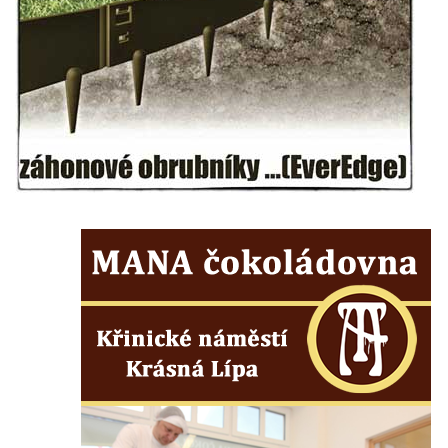
Brozánkách
Pamětní deska mostu Josefa Straky v
Mělníku
Pamětní deska Františka Xavera Parče na
domě čp. 17/1 v ulici G. Casanovy v
Duchcově
Pamětní deska Františka Heilmanna na faře
na náměstí Republiky v Duchcově
Pamětní deska Francisca Ferrera Guarida
ve Ferrerově ulici v Duchcově
Pamětní deska Casanovy na kapli svaté
Barbory v sadech Rudé armády v
Duchcově
Pamětní deska na domě čp. 371 v
Pivovarské ulici ve Šluknově
Pamětní deska Eduarda Schrötera na