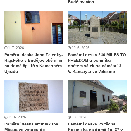
Budějovicích
Pamětní deska Josefa Straky v ulici 5.
května u Pražské brány v Mělníku
Pamětní deska Jaroslava Krombholce v
Krombholcově ulici na domě čp. 9 v
Mělníku
1. 7. 2026
19. 6. 2026
Pamětní deska Masarykova kulturního
Pamětní deska Jana Zelenky-
Pamětní deska 240 MILES TO
domu v Mělníku
Hajského v Budějovické ulici
FREEDOM u pomníku
na domě čp. 19 v Kamenném
obětem válek na náměstí J.
Pamětní deska Jana Nerudy v Nerudově
Újezdu
V. Kamarýta ve Velešíně
ulici v Plzni – Jižním Předměstí
Pamětní deska Otakara Kudrny na budově
muzea v Netolicích
Pamětní deska Josefa Stejskala na budově
u poutního kostela Navštívení Panny Marie
v Horní Polici
15. 6. 2026
3. 6. 2026
Pamětní deska Aloise Senefeldera na
Pamětní deska arcibiskupa
Pamětní deska Vojtěcha
Micara ve vstupu do
Kocmicha na domě čp. 37 v