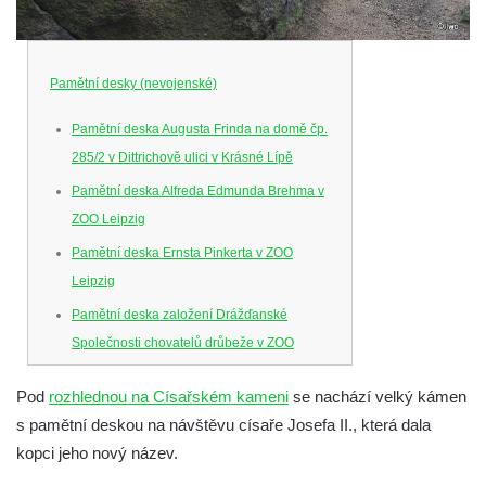
Pamětní desky (nevojenské)
Pamětní deska Augusta Frinda na domě čp.
285/2 v Dittrichově ulici v Krásné Lípě
Pamětní deska Alfreda Edmunda Brehma v
ZOO Leipzig
Pamětní deska Ernsta Pinkerta v ZOO
Leipzig
Pamětní deska založení Drážďanské
Společnosti chovatelů drůbeže v ZOO
Dresden
Pod
rozhlednou na Císařském kameni
se nachází velký kámen
Pamětní deska Josefa Hory na jeho rodném
s pamětní deskou na návštěvu císaře Josefa II., která dala
domě v Dobříni
kopci jeho nový název.
Pamětní deska Emmanuela Karsche na