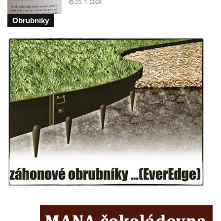
23. 7. 2026
Pamětní deska Friedricha Egermanna na
Obrubniky
domě čp. 101 v Novém Boru
Pamětní deska Václava Kliera na Tyršově
domě ve Vaníčkově ulici v Ústí nad Labem
Pamětní deska Vinzenze Ulbricha na domě
čp. 26 v Brné
Pamětní deska na rodném domě Jiřího
Koláře v Protivíně
Pamětní deska Johanna Christopha Kridela
na budově Café Henke v Rumburku
Pamětní deska Rudolfa Antona Fockeho na
domě čp. 101/6 na Lužickém náměstí v
Rumburku
Pamětní deska Jaroslava Falty u Domu
kultury Střelnice v Rumburku
Pamětní deska Josefa Srba Debrnova na