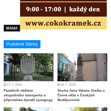
Pamětní deska mostu Josefa Straky v
Mělníku
Pamětní deska Františka Xavera Parče na
domě čp. 17/1 v ulici G. Casanovy v
MANA
Duchcově
Pamětní deska Františka Heilmanna na faře
na náměstí Republiky v Duchcově
Podobné články
Pamětní deska Francisca Ferrera Guarida
ve Ferrerově ulici v Duchcově
Pamětní deska Casanovy na kapli svaté
Barbory v sadech Rudé armády v
Duchcově
27. 7. 2026
26. 7. 2026
Pamětní deska na domě čp. 371 v
Památník obětem
Socha Jana Valeria Jirsíka u
Pivovarské ulici ve Šluknově
okupačního transportu a
Černé věže v Českých
Pamětní deska Eduarda Schrötera na
připomínka bývalé synagogy
Budějovicích
bráně hřbitova v Horní Chřibské.