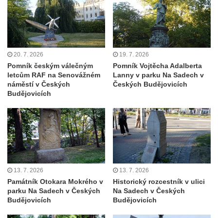
Pamětní deska Friedricha Schillera u
rozhledny Háj u Aše
Pamětní deska Josefa II. na Císařském
kameni
20. 7. 2026
19. 7. 2026
Pamětní deska Františka Schwarze na
Pomník českým válečným
Pomník Vojtěcha Adalberta
domě čp. 42 v Perštýnské ulici v
letcům RAF na Senovážném
Lanny v parku Na Sadech v
náměstí v Českých
Českých Budějovicích
Pardubicích
Budějovicích
Pamětní deska Karla Kryla na ulici 1. máje v
Olomouci
Pamětní deska Věnceslava Metelky na
budově banky v Palackého ulici v Náchodě
Pamětní deska Josefa Regnera-
Havlovického na bývalém děkanství v ulici
13. 7. 2026
13. 7. 2026
Regnerovy sady v Náchodě
Památník Otokara Mokrého v
Historický rozcestník v ulici
parku Na Sadech v Českých
Na Sadech v Českých
Pamětní deska Josefa Kajetána Tyla na
Budějovicích
Budějovicích
náměstí Jiřího z Poděbrad v Hořicích