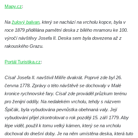
hradě Hasištejn
Mapy.cz
:
Česká pamětní deska Johanna Wolfganga
von Goethe na hradě Hasištejn
Na
žulový balvan
, který se nachází na vrcholu kopce, byla v
roce 1879 přidělána pamětní deska z bílého mramoru ke 100.
Německá pamětní deska Johanna
výročí návštěvy Josefa II. Deska sem byla dovezena až z
Wolfganga von Goethe na hradě Hasištejn
rakouského Grazu.
Pamětní deska Ondřeje Hese severně od
Mezné
Portál Turistika.cz
:
Pamětní deska Giacoma Casanovy de
Seingalt na zámeckém nádvoří v Duchcově
Císař Josefa II. navštívil Milíře dvakrát. Poprvé zde byl 26.
Pamětní deska Heinricha Banka na domě
června 1778. Zprávy o této návštěvě se dochovaly v Malé
čp. 18/7 na náměstí Republiky v Duchcově
kronice rychnovské fary. Císař zde prováděl průzkum terénu
Pamětní deska Ferdinanda Břetislava
pro ženijní oddíly. Na nedalekém vrcholu, tehdy s názvem
Mikovce na domě čp. 181 ve Sloupu v
Špičák, byla vybudována pevnůstka obehnaná valy. Její
Čechách
vybudování přijel zkontrolovat o rok později 15. září 1779. Aby
lépe viděl, použil k tomu velký kámen, který se na vrcholu
Pamětní deska Josefa Jaroslava Kaliny na
dochoval do dnešní doby. Je na něm umístěna deska, která tuto
domě čp. 109 v Kalinově ulici v Novém