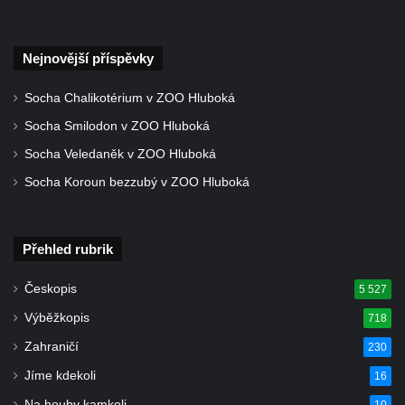
května u Pražské brány v Mělníku
Pamětní deska Jaroslava Krombholce v
Nejnovější příspěvky
Krombholcově ulici na domě čp. 9 v
Mělníku
Socha Chalikotérium v ZOO Hluboká
Pamětní deska Masarykova kulturního
Socha Smilodon v ZOO Hluboká
domu v Mělníku
Socha Veledaněk v ZOO Hluboká
Pamětní deska Jana Nerudy v Nerudově
Socha Koroun bezzubý v ZOO Hluboká
ulici v Plzni – Jižním Předměstí
Pamětní deska Otakara Kudrny na budově
muzea v Netolicích
Přehled rubrik
Pamětní deska Josefa Stejskala na budově
Českopis
5 527
u poutního kostela Navštívení Panny Marie
Výběžkopis
v Horní Polici
718
Pamětní deska Aloise Senefeldera na
Zahraničí
230
Staroměstské tržnici v Rytířské ulici v Praze
Jíme kdekoli
16
Pamětní deska Františka Palackého na
Na houby kamkoli
10