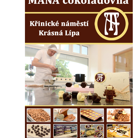
domě čp. 1 v Debrnu
Pamětní deska čestným občanům města na
hřbitově v Kralupech nad Vltavou
Pamětní deska Julia Loria na židovském
hřbitově v Českém Krumlově
Pamětní deska Ignaze Spiro na židovském
hřbitově v Českém Krumlově
Pamětní deska Františka Meixnera před
obecním úřadem v Prysku
Pamětní deska Carlu Franzi Ballemu na
domě čp. 437 v ulici Slovanka ve Cvikově
Pamětní deska Michala Třetiny na domě v
Ostruhové ulici čp. 62/1 v Mělníku
Pamětní deska povodně 2002 na kapli v
Brozánkách