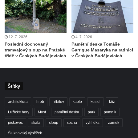
Pamětní deska Antonína Sovy v Parku
básníků u hřbitova ve Vysokém nad Jizerou
Pamětní deska evangelického kostela
(Centra setkávání) v Dolní Poustevně
12. 7. 2026
4. 7. 2026
Pamětní deska Augustina Podoláka v
Poslední dochovaný
Pamětní deska Tomáše
Chrámu Proměnění Páně ve Varnsdorfu
tramvajový sloup na Pražské
Garrigue Masaryka na radnici
třídě v Českých Budějovicích
v Českých Budějovicích
Pamětní deska Alfonse Dopsche na
Městské knihovně Lovosice
Pamětní deska Vinařsko-ovocnářské školy
na domě čp. 32/5 v Husově ulici v Mělníku
Štítky
Pamětní deska prvního mimopražského
provedení Prodané nevěsty na domě U
architektura
hrob
hřbitov
kaple
kostel
kříž
Zlatého hroznu v Mělníku
Lužické hory
Most
pamětní deska
park
pomník
Pamětní deska Vladimíra Veselého v
pískovec
skála
sloup
socha
vyhlídka
zámek
Pražské bráně v Mělníku
Šluknovský výběžek
Pamětní deska Josefa Straky v ulici 5.