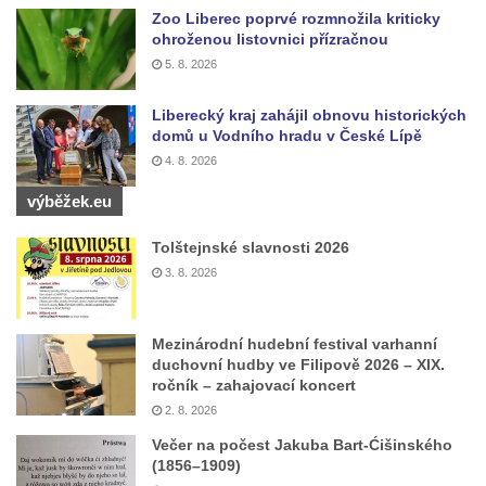
Zoo Liberec poprvé rozmnožila kriticky
Pamětní deska otce a syna Kopřivových na
ohroženou listovnici přízračnou
staré škole v Cítolibech
5. 8. 2026
Pamětní deska 120 let založení SDH
Touchovice
Liberecký kraj zahájil obnovu historických
domů u Vodního hradu v České Lípě
Pamětní deska povodní 2013 ve Velkých
4. 8. 2026
Žernosekách
výběžek.eu
Pamětní deska Franze Josepha Gläsera na
jeho rodném domě čp. 33 v Černické ulici v
Tolštejnské slavnosti 2026
Horním Jiřetíně
3. 8. 2026
Pamětní deska Ludwiga Freunda na domě
čp. 76 na Marxově náměstí v Postoloprtech
Mezinárodní hudební festival varhanní
Pamětní deska Antonie a Stanislava
duchovní hudby ve Filipově 2026 – XIX.
ročník – zahajovací koncert
Vratislavových na obecním úřadu v
2. 8. 2026
Poleradech
Večer na počest Jakuba Bart-Ćišinského
Pamětní deska biskupa Wenzela Frinda na
(1856–1909)
hřbitovní kapli v Lipové