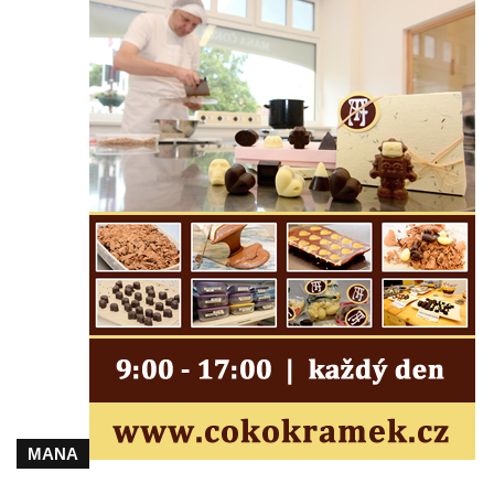
kultury Střelnice v Rumburku
Pamětní deska Josefa Srba Debrnova na
domě čp. 1 v Debrnu
Pamětní deska čestným občanům města na
hřbitově v Kralupech nad Vltavou
Pamětní deska Julia Loria na židovském
hřbitově v Českém Krumlově
Pamětní deska Ignaze Spiro na židovském
hřbitově v Českém Krumlově
Pamětní deska Františka Meixnera před
obecním úřadem v Prysku
Pamětní deska Carlu Franzi Ballemu na
domě čp. 437 v ulici Slovanka ve Cvikově
Pamětní deska Michala Třetiny na domě v
Ostruhové ulici čp. 62/1 v Mělníku
MANA
Pamětní deska povodně 2002 na kapli v