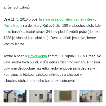
Pamětní deska Emmanuela Karsche na
Z různých zdrojů:
hradě Hasištejn
Česká pamětní deska Johanna Wolfganga
Dne 11. 9. 2015 proběhlo
slavnostní odhalení pamětní desky
von Goethe na hradě Hasištejn
Pavla Kopty
na domku v Růžové ulici 180 v Libochovicích, kde
tento básník a textař strávil 34 let v plodné tvůrčí práci (do roku
Německá pamětní deska Johanna
1988 jej vlastnil jako chalupu). Desku odhalil jeho syn, herec
Wolfganga von Goethe na hradě Hasištejn
Václav Kopta.
Pamětní deska Ondřeje Hese severně od
Mezné
Textař a básník
Pavel Kopta
zemřel 21. srpna 1988 v Praze, ve
Pamětní deska Giacoma Casanovy de
věku nedožitých 58 let, v důsledku srdečního selhání. Příčinou
Seingalt na zámeckém nádvoří v Duchcově
byly pravděpodobně následky léčby endogenních depresí v
Pamětní deska Heinricha Banka na domě
kombinaci s těžkou fyzickou aktivitou na chalupě v
čp. 18/7 na náměstí Republiky v Duchcově
Libochovicích, kterou toho času rekonstruoval.
Pamětní deska Ferdinanda Břetislava
Mikovce na domě čp. 181 ve Sloupu v
Čechách
Pamětní deska Josefa Jaroslava Kaliny na