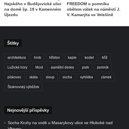
Hajského v Budějovické ulici
FREEDOM u pomníku
náměstí Jiřího z Poděbrad v Hořicích
na domě čp. 19 v Kamenném
obětem válek na náměstí J.
Pamětní deska Antonína Sovy v Parku
Újezdu
V. Kamarýta ve Velešíně
básníků u hřbitova ve Vysokém nad Jizerou
Pamětní deska evangelického kostela
(Centra setkávání) v Dolní Poustevně
Štítky
Pamětní deska Augustina Podoláka v
Chrámu Proměnění Páně ve Varnsdorfu
architektura
hrob
hřbitov
kaple
kostel
kříž
Pamětní deska Alfonse Dopsche na
Lužické hory
Most
pamětní deska
park
pomník
Městské knihovně Lovosice
pískovec
skála
sloup
socha
vyhlídka
zámek
Pamětní deska Vinařsko-ovocnářské školy
na domě čp. 32/5 v Husově ulici v Mělníku
Šluknovský výběžek
Pamětní deska prvního mimopražského
provedení Prodané nevěsty na domě U
Nejnovější příspěvky
Zlatého hroznu v Mělníku
Pamětní deska Vladimíra Veselého v
Socha Kruhy na vodě u Masarykovy ulice ve Hluboké nad
Pražské bráně v Mělníku
Vltavou