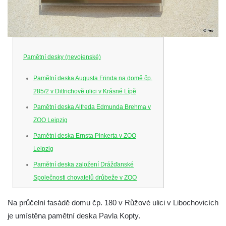
Pamětní desky (nevojenské)
Pamětní deska Augusta Frinda na domě čp.
285/2 v Dittrichově ulici v Krásné Lípě
Pamětní deska Alfreda Edmunda Brehma v
ZOO Leipzig
Pamětní deska Ernsta Pinkerta v ZOO
Leipzig
Pamětní deska založení Drážďanské
Společnosti chovatelů drůbeže v ZOO
Dresden
Na průčelní fasádě domu čp. 180 v Růžové ulici v Libochovicích
Pamětní deska Josefa Hory na jeho rodném
je umístěna pamětní deska Pavla Kopty.
domě v Dobříni