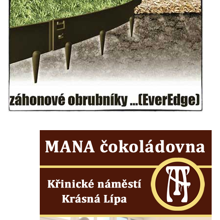
hřbitovní kapli v Lipové
Pamětní deska Friedricha Egermanna na
domě čp. 101 v Novém Boru
Pamětní deska Václava Kliera na Tyršově
domě ve Vaníčkově ulici v Ústí nad Labem
Pamětní deska Vinzenze Ulbricha na domě
čp. 26 v Brné
Pamětní deska na rodném domě Jiřího
Koláře v Protivíně
Pamětní deska Johanna Christopha Kridela
na budově Café Henke v Rumburku
Pamětní deska Rudolfa Antona Fockeho na
domě čp. 101/6 na Lužickém náměstí v
Rumburku
Pamětní deska Jaroslava Falty u Domu