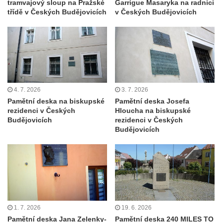
tramvajový sloup na Pražské
Garrigue Masaryka na radnici
bráně hřbitova v Horní Chřibské.
třídě v Českých Budějovicích
v Českých Budějovicích
Pamětní deska Friedricha Schillera u
rozhledny Háj u Aše
Pamětní deska Josefa II. na Císařském
kameni
Pamětní deska Františka Schwarze na
4. 7. 2026
3. 7. 2026
domě čp. 42 v Perštýnské ulici v
Pamětní deska na biskupské
Pamětní deska Josefa
Pardubicích
rezidenci v Českých
Hloucha na biskupské
Pamětní deska Karla Kryla na ulici 1. máje v
Budějovicích
rezidenci v Českých
Budějovicích
Olomouci
Pamětní deska Věnceslava Metelky na
budově banky v Palackého ulici v Náchodě
Pamětní deska Josefa Regnera-
Havlovického na bývalém děkanství v ulici
Regnerovy sady v Náchodě
1. 7. 2026
19. 6. 2026
Pamětní deska Josefa Kajetána Tyla na
Pamětní deska Jana Zelenky-
Pamětní deska 240 MILES TO