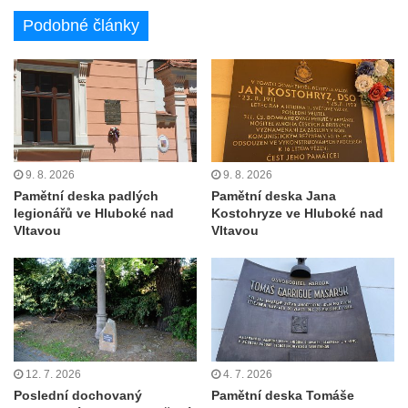
Brozánkách
Podobné články
Pamětní deska mostu Josefa Straky v
Mělníku
Pamětní deska Františka Xavera Parče na
domě čp. 17/1 v ulici G. Casanovy v
Duchcově
Pamětní deska Františka Heilmanna na faře
9. 8. 2026
9. 8. 2026
na náměstí Republiky v Duchcově
Pamětní deska padlých
Pamětní deska Jana
legionářů ve Hluboké nad
Kostohryze ve Hluboké nad
Pamětní deska Francisca Ferrera Guarida
Vltavou
Vltavou
ve Ferrerově ulici v Duchcově
Pamětní deska Casanovy na kapli svaté
Barbory v sadech Rudé armády v
Duchcově
Pamětní deska na domě čp. 371 v
Pivovarské ulici ve Šluknově
12. 7. 2026
4. 7. 2026
Poslední dochovaný
Pamětní deska Tomáše
Pamětní deska Eduarda Schrötera na