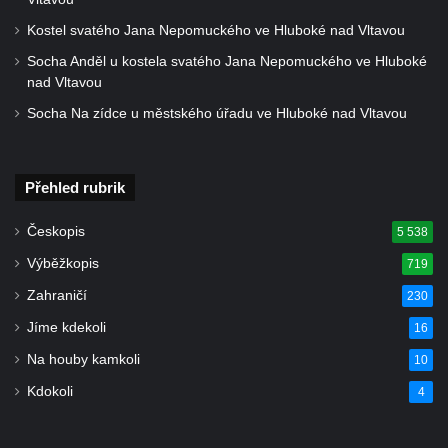
Pamětní deska Josefa Straky v ulici 5.
Kostel svatého Jana Nepomuckého ve Hluboké nad Vltavou
května u Pražské brány v Mělníku
Socha Anděl u kostela svatého Jana Nepomuckého ve Hluboké
Pamětní deska Jaroslava Krombholce v
nad Vltavou
Krombholcově ulici na domě čp. 9 v
Socha Na zídce u městského úřadu ve Hluboké nad Vltavou
Mělníku
Pamětní deska Masarykova kulturního
Přehled rubrik
domu v Mělníku
Pamětní deska Jana Nerudy v Nerudově
Českopis
5 538
ulici v Plzni – Jižním Předměstí
Výběžkopis
719
Pamětní deska Otakara Kudrny na budově
Zahraničí
230
muzea v Netolicích
Jíme kdekoli
16
Pamětní deska Josefa Stejskala na budově
Na houby kamkoli
10
u poutního kostela Navštívení Panny Marie
v Horní Polici
Kdokoli
4
Pamětní deska Aloise Senefeldera na
Staroměstské tržnici v Rytířské ulici v Praze