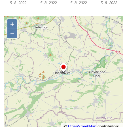
5. 8. 2022
5. 8. 2022
5. 8. 2022
5. 8. 2022
domě čp. 109 v Kalinově ulici v Novém
Boru
Pamětní deska Václava Františka
Červeného na domě ve Starodubečské ulici
v Praze Dubeč
Pamětní deska Josefa Mühlbergera na
křižovatce Školní a Horské ulice v Trutnově
Pamětní deska Jaroslava Třešňáka v
Českobratrské ulici v Teplicích
Pamětní deska Walthera Hensela na vile
Landhaus v ulici Pod Doubravkou v
Teplicích
Pamětní deska Ludwiga van Beethovena
na domě čp. 72/1 v Lázeňské ulici v
Teplicích
Pamětní deska na ekologické demonstrace