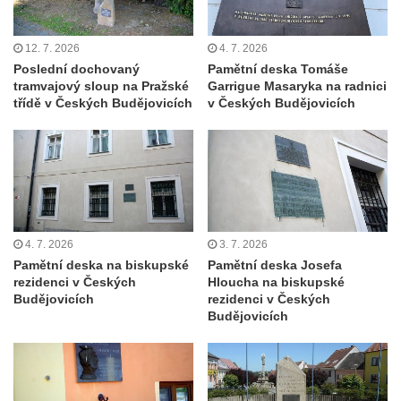
Pamětní deska MUDr. Johanna Hille (a
Antonína Richtera) v Kyjovském údolí
12. 7. 2026
4. 7. 2026
Pamětní deska Carla Marii von Webera v
Poslední dochovaný
Pamětní deska Tomáše
tramvajový sloup na Pražské
Garrigue Masaryka na radnici
Lázních Libverda
třídě v Českých Budějovicích
v Českých Budějovicích
Pamětní deska Wenzela Karla na kostele
svatého Vavřince v Království u Šluknova
Pamětní deska Ferdinanda Kindermanna
na kostele svatého Vavřince v Království u
Šluknova
Pamětní deska Vlasty Buriana a Karla
4. 7. 2026
3. 7. 2026
Pamětní deska na biskupské
Pamětní deska Josefa
Vacka na budově Základní školy 5. května v
rezidenci v Českých
Hloucha na biskupské
Liberci
Budějovicích
rezidenci v Českých
Budějovicích
Pamětní deska Ferdinanda Porscheho na
budově Střední průmyslové školy strojní a
elektrotechnické a Vyšší odborné školy v
Liberci