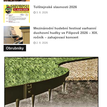
domě čp. 591 v ulici bratří Čapků v Nejdku
Tolštejnské slavnosti 2026
Pamětní deska Jana Evangelisty Purkyně
3. 8. 2026
na domě čp. 3 před zámkem v
Libochovicích
Pamětní deska Augustina Schránila na
Mezinárodní hudební festival varhanní
duchovní hudby ve Filipově 2026 – XIX.
budově hasičské stanice v Žižkově ulici v
ročník – zahajovací koncert
Lenešicích
2. 8. 2026
Pamětní deska Karla Aloise Vinařického na
Obrubniky
domě 68/14 v Soukenické ulici ve Slaném
Pamětní deska Edvarda Beneše na Střední
průmyslové škole na Benešově náměstí v
Teplicích
Pamětní deska Karla Kryla na Benešově
náměstí v Teplicích
Pamětní deska manželů Benešových na
domě čp. 22 v Poštovicích