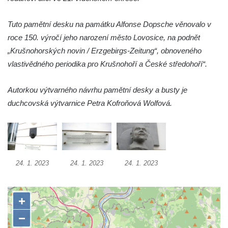
Pamětní deska Josefa Straky v ulici 5.
Tuto pamětní desku na památku Alfonse Dopsche věnovalo v
května u Pražské brány v Mělníku
roce 150. výročí jeho narození město Lovosice, na podnět
Pamětní deska Jaroslava Krombholce v
„Krušnohorských novin / Erzgebirgs-Zeitung“, obnoveného
Krombholcově ulici na domě čp. 9 v
vlastivědného periodika pro Krušnohoří a České středohoří“.
Mělníku
Pamětní deska Masarykova kulturního
Autorkou výtvarného návrhu pamětní desky a busty je
domu v Mělníku
duchcovská výtvarnice Petra Kofroňová Wolfová.
Pamětní deska Jana Nerudy v Nerudově
ulici v Plzni – Jižním Předměstí
Pamětní deska Otakara Kudrny na budově
muzea v Netolicích
24. 1. 2023
24. 1. 2023
24. 1. 2023
Pamětní deska Josefa Stejskala na budově
u poutního kostela Navštívení Panny Marie
v Horní Polici
Pamětní deska Aloise Senefeldera na
Staroměstské tržnici v Rytířské ulici v Praze