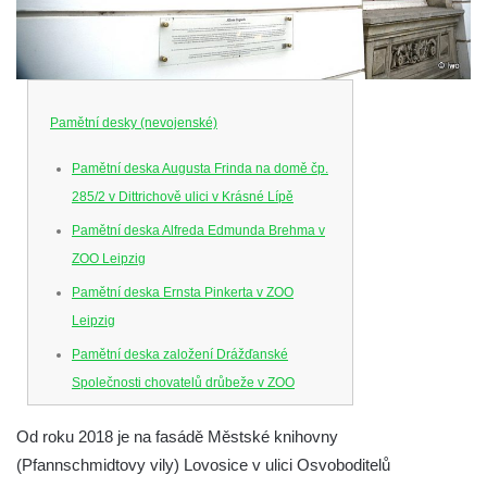
Pamětní desky (nevojenské)
Pamětní deska Augusta Frinda na domě čp.
285/2 v Dittrichově ulici v Krásné Lípě
Pamětní deska Alfreda Edmunda Brehma v
ZOO Leipzig
Pamětní deska Ernsta Pinkerta v ZOO
Leipzig
Pamětní deska založení Drážďanské
Společnosti chovatelů drůbeže v ZOO
Dresden
Od roku 2018 je na fasádě Městské knihovny
Pamětní deska Josefa Hory na jeho rodném
(Pfannschmidtovy vily) Lovosice v ulici Osvoboditelů
domě v Dobříni