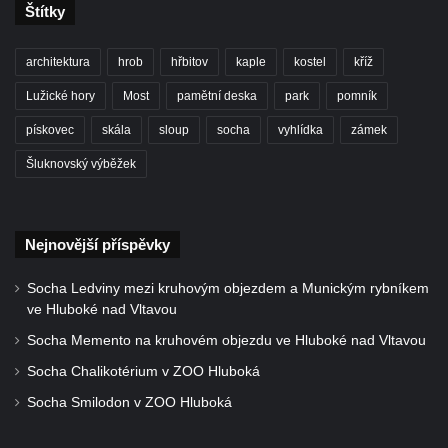
Štítky
Obecním úřadě ve Strupčicích
Pamětní deska Ladislavu Kubíčkovi na faře
architektura
hrob
hřbitov
kaple
kostel
kříž
v Třebenicích
Lužické hory
Most
pamětní deska
park
pomník
Pamětní deska Karla Eckardta na kostele
pískovec
skála
sloup
socha
vyhlídka
zámek
svatého Stanislava v Měrunicích
Pamětní deska Josefa Mašťálka na
Šluknovský výběžek
Základní škole Dr. Miroslava Tyrše v České
Lípě
Nejnovější příspěvky
Pamětní deska Ignáce Sichelbartha na
Nejdecké skále
Socha Ledviny mezi kruhovým objezdem a Munickým rybníkem
Pamětní deska Franze Clara v Janově
ve Hluboké nad Vltavou
Pamětní deska Rudolfa Köglera na domě
Socha Memento na kruhovém objezdu ve Hluboké nad Vltavou
30 v Zahradách
Socha Chalikotérium v ZOO Hluboká
Pamětní deska bratří Bienertů v Kyjovském
Socha Smilodon v ZOO Hluboká
údolí