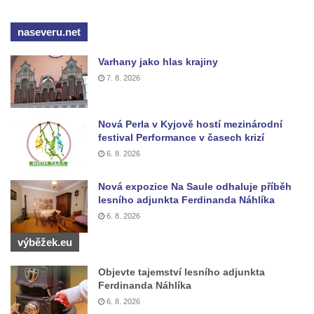
Pamětní deska Josefa Klobautschnika na
naseveru.net
kostele Nanebevzetí Panny Marie v Krupce
Pamětní deska Bohdana Ostroveršenka na
Varhany jako hlas krajiny
7. 8. 2026
kostele Nanebevzetí Panny Marie v Krupce
Pamětní deska Reginalda Czermack-
Wartecka na zámečku Heinrichsruhe v
Nová Perla v Kyjově hostí mezinárodní
festival Performance v časech krizí
Krupce
6. 8. 2026
Pamětní deska povodně 2002 na kostela
svaté Kateřiny Alexandrijské severně od
Nová expozice Na Saule odhaluje příběh
Libotenic
lesního adjunkta Ferdinanda Náhlíka
6. 8. 2026
Pamětní deska Pavla Kopty na domě čp.
180 v Růžové ulici v Libochovicích
výběžek.eu
Pamětní deska Vladimíra Ráže na domě čp.
Objevte tajemství lesního adjunkta
441 v ulici bratří Čapků v Nejdku
Ferdinanda Náhlíka
Pamětní deska Heinze Kurta Henische na
6. 8. 2026