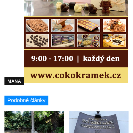
Pamětní deska Jiřího Herolda na domě čp.
81 v ulici Vysoká v Rakovníku
Pamětní deska Zikmunda Wintera na
gymnáziu na Žižkově náměstí v Rakovníku
Pamětní deska Karla Rejzka u kruhového
objezdu v Rakovníku
Pamětní deska Zemědělského a
okrašlovacího spolku pro Kralupy a okolí
Bývalá pamětní deska hasičům v Tyršově
ulici v Jirkově
MANA
Pamětní deska F. M. Brokofa na kostele
svatého Jiljí v Jirkově
Podobné články
Pamětní deska Karla Hynka Máchy v
Máchově ulici v Litoměřicích
Pamětní deska Staré hřebenové cesty na
vlakovém nádraží ve Varnsdorfu