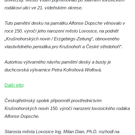
na Dělnickém domě v Cítolibech
rodákovi ulici ve 21. vídeňském okrese.
Pamětní deska otce a syna Kopřivových na
Tuto pamětní desku na památku Alfonse Dopsche věnovalo v
staré škole v Cítolibech
roce 150. výročí jeho narození město Lovosice, na podnět
Pamětní deska 120 let založení SDH
„Krušnohorských novin / Erzgebirgs-Zeitung“, obnoveného
Touchovice
vlastivědného periodika pro Krušnohoří a České středohoří“.
Pamětní deska povodní 2013 ve Velkých
Žernosekách
Autorkou výtvarného návrhu pamětní desky a busty je
Pamětní deska Franze Josepha Gläsera na
duchcovská výtvarnice Petra Kofroňová Wolfová.
jeho rodném domě čp. 33 v Černické ulici v
Horním Jiřetíně
Další info
:
Pamětní deska Ludwiga Freunda na domě
Českojiřetínský spolek připomněl prostřednictvím
čp. 76 na Marxově náměstí v Postoloprtech
Krušnohorských novin 150. výročí narození lovosického rodáka
Pamětní deska Antonie a Stanislava
Alfonse Dopsche.
Vratislavových na obecním úřadu v
Poleradech
Starosta města Lovosice Ing. Milan Dian, Ph.D. rozhodl na
Pamětní deska biskupa Wenzela Frinda na