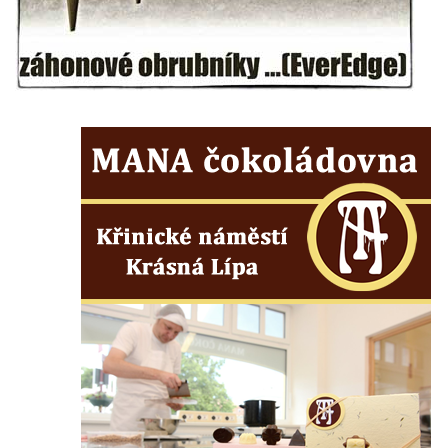
Pamětní deska Jana Slavíka na domě čp.
11 ve Šlapanicích
Pamětní deska Antonína Dvořáka v ulici
Dvořákova na domě čp. 53 ve Zlonicích
Pamětní deska Augusta Wenschucha na
Infocentru na Lužickém náměstí v
Rumburku
Pamětní deska piaristické koleje ve Slaném
Pamětní deska rekonstrukce předmostí
Masarykova mostu v Mostní ulici v
Kralupech nad Vltavou
Pamětní deska stavby Masarykova mostu v
Mostní ulici v Kralupech nad Vltavou
Pamětní deska povodní 2002 na kostele
Nanebevzetí Panny Marie a svatého
Václava v Kralupech nad Vltavou