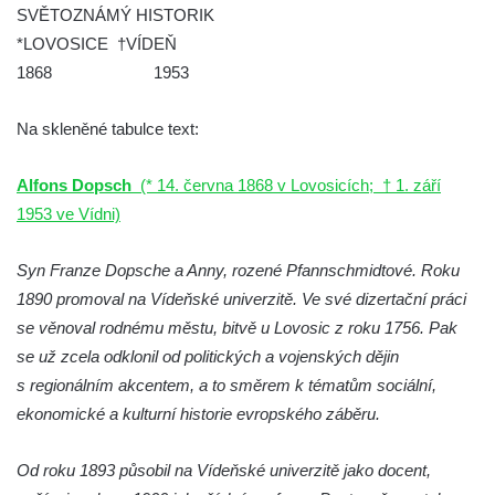
SVĚTOZNÁMÝ HISTORIK
bráně hřbitova v Horní Chřibské.
*LOVOSICE †VÍDEŇ
Pamětní deska Friedricha Schillera u
1868 1953
rozhledny Háj u Aše
Pamětní deska Josefa II. na Císařském
Na skleněné tabulce text:
kameni
Pamětní deska Františka Schwarze na
Alfons Dopsch
(* 14. června 1868 v Lovosicích; † 1. září
domě čp. 42 v Perštýnské ulici v
1953 ve Vídni)
Pardubicích
Pamětní deska Karla Kryla na ulici 1. máje v
Syn Franze Dopsche a Anny, rozené Pfannschmidtové. Roku
Olomouci
1890 promoval na Vídeňské univerzitě. Ve své dizertační práci
se věnoval rodnému městu, bitvě u Lovosic z roku 1756. Pak
Pamětní deska Věnceslava Metelky na
se už zcela odklonil od politických a vojenských dějin
budově banky v Palackého ulici v Náchodě
s regionálním akcentem, a to směrem k tématům sociální,
Pamětní deska Josefa Regnera-
ekonomické a kulturní historie evropského záběru.
Havlovického na bývalém děkanství v ulici
Regnerovy sady v Náchodě
Od roku 1893 působil na Vídeňské univerzitě jako docent,
Pamětní deska Josefa Kajetána Tyla na