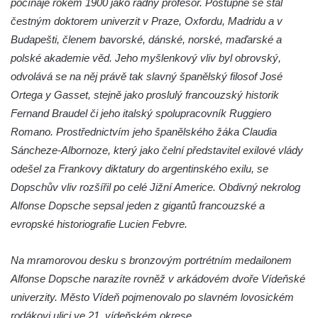
počínaje rokem 1900 jako řádný profesor. Postupně se stal
náměstí Jiřího z Poděbrad v Hořicích
čestným doktorem univerzit v Praze, Oxfordu, Madridu a v
Pamětní deska Antonína Sovy v Parku
Budapešti, členem bavorské, dánské, norské, maďarské a
básníků u hřbitova ve Vysokém nad Jizerou
polské akademie věd. Jeho myšlenkový vliv byl obrovský,
Pamětní deska evangelického kostela
odvolává se na něj právě tak slavný španělský filosof José
(Centra setkávání) v Dolní Poustevně
Ortega y Gasset, stejně jako proslulý francouzský historik
Fernand Braudel či jeho italský spolupracovník Ruggiero
Pamětní deska Augustina Podoláka v
Romano. Prostřednictvím jeho španělského žáka Claudia
Chrámu Proměnění Páně ve Varnsdorfu
Sáncheze-Albornoze, který jako čelní představitel exilové vlády
Pamětní deska Alfonse Dopsche na
odešel za Frankovy diktatury do argentinského exilu, se
Městské knihovně Lovosice
Dopschův vliv rozšířil po celé Jižní Americe. Obdivný nekrolog
Pamětní deska Vinařsko-ovocnářské školy
Alfonse Dopsche sepsal jeden z gigantů francouzské a
na domě čp. 32/5 v Husově ulici v Mělníku
evropské historiografie Lucien Febvre.
Pamětní deska prvního mimopražského
provedení Prodané nevěsty na domě U
Na mramorovou desku s bronzovým portrétním medailonem
Zlatého hroznu v Mělníku
Alfonse Dopsche narazíte rovněž v arkádovém dvoře Vídeňské
Pamětní deska Vladimíra Veselého v
univerzity. Město Vídeň pojmenovalo po slavném lovosickém
Pražské bráně v Mělníku
rodákovi ulici ve 21. vídeňském okrese.