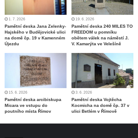
Pamětní deska T. G. Masaryka na Mateřské
škole ve Vchynicích
1. 7. 2026
19. 6. 2026
Pamětní deska Felixe Holzmanna na
Pamětní deska Jana Zelenky-
Pamětní deska 240 MILES TO
Mírovém náměstí v Litoměřicích
Hajského v Budějovické ulici
FREEDOM u pomníku
na domě čp. 19 v Kamenném
obětem válek na náměstí J.
Pamětní deska Ferdinanda Blumentritta v
Újezdu
V. Kamarýta ve Velešíně
ulici Na Valech v Litoměřicích
Pamětní deska Josefa Jungmanna na
domě čp. 20 v Jezuitské ulici v Litoměřicích
Pamětní deska Josefa Roeslera na bráně
ke kostelu svatého Gotharda v Brozanech
nad Ohří
15. 6. 2026
3. 6. 2026
Pamětní deska arcibiskupa
Pamětní deska Vojtěcha
Pamětní deska Kamila Hilberta na Mírovém
Micara ve vstupu do
Kocmicha na domě čp. 37 v
náměstí v Lounech na domě čp. 49
poutního místa Římov
ulici Betlém v Římově
Pamětní deska Ladislava Lise v Pekelském
údolí
Pamětní deska 17. listopadu 1989 na