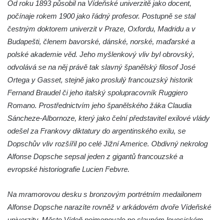
Od roku 1893 působil na Vídeňské univerzitě jako docent,
na kašně na Benešově náměstí v Teplicích
počínaje rokem 1900 jako řádný profesor. Postupně se stal
Pamětní deska Urnového háje hřbitova
čestným doktorem univerzit v Praze, Oxfordu, Madridu a v
Šumburk nad Desnou v Tanvaldu
Budapešti, členem bavorské, dánské, norské, maďarské a
Pamětní deska prvního předvedení
polské akademie věd. Jeho myšlenkový vliv byl obrovský,
televizního obrazu na Městském úřadu v
odvolává se na něj právě tak slavný španělský filosof José
Tanvaldu
Ortega y Gasset, stejně jako proslulý francouzský historik
Fernand Braudel či jeho italský spolupracovník Ruggiero
Pamětní deska Josefa Schindlera na
Romano. Prostřednictvím jeho španělského žáka Claudia
základní škole v Desné
Sáncheze-Albornoze, který jako čelní představitel exilové vlády
Pamětní desky významných rodáků na zdi
odešel za Frankovy diktatury do argentinského exilu, se
kostela svatého Bartoloměje ve Velkém
Dopschův vliv rozšířil po celé Jižní Americe. Obdivný nekrolog
Šenově
Alfonse Dopsche sepsal jeden z gigantů francouzské a
Pamětní deska Johanna Wolfganga Goetha
evropské historiografie Lucien Febvre.
na Komorní Hůrce
Pamětní deska Edmunda Kaizla na
Na mramorovou desku s bronzovým portrétním medailonem
bývalém špitále v Cítolibech
Alfonse Dopsche narazíte rovněž v arkádovém dvoře Vídeňské
Pamětní deska průkopníků dělnického hnutí
univerzity. Město Vídeň pojmenovalo po slavném lovosickém