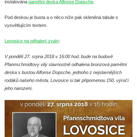
instalována
pamětní deska Alfonse Dopsche
.
Pamětní deska Emmanuela Karsche na
hradě Hasištejn
Pod deskou je busta a o něco níže pak skleněná tabule s
Česká pamětní deska Johanna Wolfganga
vysvětlujícím textem.
von Goethe na hradě Hasištejn
Lovosice na odhalení zvaly
Německá pamětní deska Johanna
:
Wolfganga von Goethe na hradě Hasištejn
V pondělí 27. srpna 2018 v 16:00 hod. bude na budově
Pamětní deska Ondřeje Hese severně od
Pfannschmidtovy vily slavnostně odhalena bronzová pamětní
Mezné
deska s bustou Alfonse Dopsche, jednoho z nejslavnějších
Pamětní deska Giacoma Casanovy de
rodáků našeho města. Lovosice si tak připomenou 150. výročí
Seingalt na zámeckém nádvoří v Duchcově
jeho narození.
Pamětní deska Heinricha Banka na domě
čp. 18/7 na náměstí Republiky v Duchcově
Pamětní deska Ferdinanda Břetislava
Mikovce na domě čp. 181 ve Sloupu v
Čechách
Pamětní deska Josefa Jaroslava Kaliny na