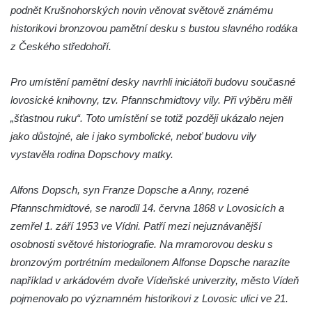
podnět Krušnohorských novin věnovat světově známému
hřbitovní kapli v Lipové
historikovi bronzovou pamětní desku s bustou slavného rodáka
Pamětní deska Friedricha Egermanna na
z Českého středohoří.
domě čp. 101 v Novém Boru
Pamětní deska Václava Kliera na Tyršově
Pro umístění pamětní desky navrhli iniciátoři budovu současné
domě ve Vaníčkově ulici v Ústí nad Labem
lovosické knihovny, tzv. Pfannschmidtovy vily. Při výběru měli
„šťastnou ruku“. Toto umístění se totiž později ukázalo nejen
Pamětní deska Vinzenze Ulbricha na domě
jako důstojné, ale i jako symbolické, neboť budovu vily
čp. 26 v Brné
vystavěla rodina Dopschovy matky.
Pamětní deska na rodném domě Jiřího
Koláře v Protivíně
Alfons Dopsch, syn Franze Dopsche a Anny, rozené
Pamětní deska Johanna Christopha Kridela
Pfannschmidtové, se narodil 14. června 1868 v Lovosicích a
na budově Café Henke v Rumburku
zemřel 1. září 1953 ve Vídni. Patří mezi nejuznávanější
Pamětní deska Rudolfa Antona Fockeho na
osobnosti světové historiografie. Na mramorovou desku s
domě čp. 101/6 na Lužickém náměstí v
bronzovým portrétním medailonem Alfonse Dopsche narazíte
Rumburku
například v arkádovém dvoře Vídeňské univerzity, město Vídeň
Pamětní deska Jaroslava Falty u Domu
pojmenovalo po významném historikovi z Lovosic ulici ve 21.