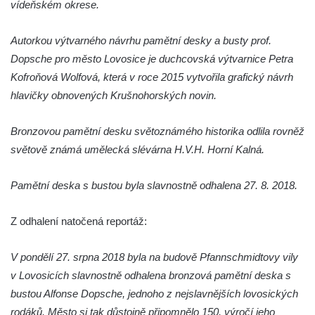
kultury Střelnice v Rumburku
vídeňském okrese.
Pamětní deska Josefa Srba Debrnova na
Autorkou výtvarného návrhu pamětní desky a busty prof.
domě čp. 1 v Debrnu
Dopsche pro město Lovosice je duchcovská výtvarnice Petra
Pamětní deska čestným občanům města na
Kofroňová Wolfová, která v roce 2015 vytvořila grafický návrh
hřbitově v Kralupech nad Vltavou
hlavičky obnovených Krušnohorských novin.
Pamětní deska Julia Loria na židovském
hřbitově v Českém Krumlově
Bronzovou pamětní desku světoznámého historika odlila rovněž
Pamětní deska Ignaze Spiro na židovském
světově známá umělecká slévárna H.V.H. Horní Kalná.
hřbitově v Českém Krumlově
Pamětní deska Františka Meixnera před
Pamětní deska s bustou byla slavnostně odhalena 27. 8. 2018.
obecním úřadem v Prysku
Z odhalení natočená reportáž:
Pamětní deska Carlu Franzi Ballemu na
domě čp. 437 v ulici Slovanka ve Cvikově
V pondělí 27. srpna 2018 byla na budově Pfannschmidtovy vily
Pamětní deska Michala Třetiny na domě v
v Lovosicích slavnostně odhalena bronzová pamětní deska s
Ostruhové ulici čp. 62/1 v Mělníku
bustou Alfonse Dopsche, jednoho z nejslavnějších lovosických
Pamětní deska povodně 2002 na kapli v
rodáků. Město si tak důstojně připomnělo 150. výročí jeho