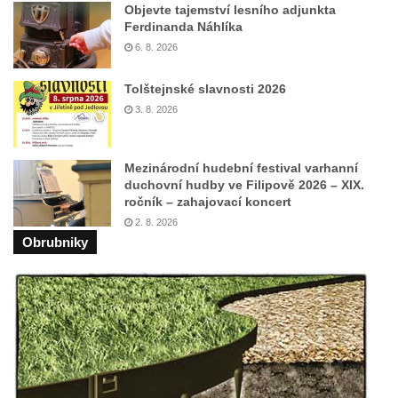
Budějovicích
Objevte tajemství lesního adjunkta
Ferdinanda Náhlíka
Socha svatého Vincence Ferrerského na
6. 8. 2026
nádvoří kláštera dominikánů v Českých
Budějovicích
Tolštejnské slavnosti 2026
Socha svatého Zachariáše na nádvoří
3. 8. 2026
kláštera dominikánů v Českých
Budějovicích
Mezinárodní hudební festival varhanní
Socha svatého Josefa na nádvoří kláštera
duchovní hudby ve Filipově 2026 – XIX.
ročník – zahajovací koncert
dominikánů v Českých Budějovicích
2. 8. 2026
Socha svaté Anny na nádvoří kláštera
Obrubniky
dominikánů v Českých Budějovicích
Socha svatého Dominika na nádvoří
kláštera dominikánů v Českých
Budějovicích
Sousoší Kalvárie před klášterem
dominikánů u Piaristického náměstí v