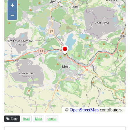
čp. 69/1 v Českých Budějovicích
Socha Jana Valeria Jirsíka u Černé věže v
Českých Budějovicích
Socha Krista klesajícího pod křížem u
kostela svatého Mikuláše v Českých
Budějovicích
Socha svatého Jana Nepomuckého u
kostela svaté Rodiny v Českých
Budějovicích
Socha S tebou v parku na Senovážném
náměstí v Českých Budějovicích
Socha Tornádo v parku na Senovážném
náměstí v Českých Budějovicích
Sousoší Humanoidi na Lannově třídě v
Tagy
hrad
Most
socha
Českých Budějovicích