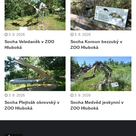
Socha Dívka s mušlí v ZOO Leipzig
Socha Tygr v ZOO Leipzig
Socha Atlet v ZOO Leipzig
Socha Marabu v ZOO Leipzig
3. 8. 2026
3. 8. 2026
Busta Karla Maxe Schneidera v ZOO
Socha Veledaněk v ZOO
Socha Koroun bezzubý v
Hluboká
ZOO Hluboká
Leipzig
Socha Iásón v ZOO Leipzig
Socha Mladý slon v ZOO Leipzig
Socha Býk v ZOO Dresden
Socha Uprchlý otrok bojuje s divokým psem
v ZOO Dresden
3. 8. 2026
3. 8. 2026
Socha Plejtvák obrovský v
Socha Medvěd jeskynní v
Socha krokodýla v ZOO Dresden
ZOO Hluboká
ZOO Hluboká
Socha slona v ZOO Dresden
Socha Faun s medvíďaty v ZOO Dresden
Socha divokého prasete před vstupem do