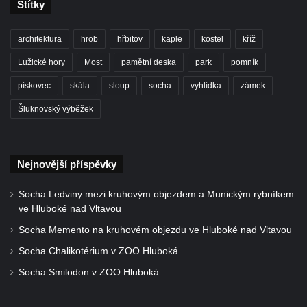
Štítky
ZOO Dresden
Socha světce severně od Lužce nad
architektura
hrob
hřbitov
kaple
kostel
kříž
Vltavou
Lužické hory
Most
pamětní deska
park
pomník
Pamětní kámen revitalizace Vltavy Vraňany
pískovec
skála
sloup
socha
vyhlídka
zámek
– Hořín u Lužce nad Vltavou
Strom svobody a památník 100 let republiky
Šluknovský výběžek
a 30. výročí listopadu 1989 v Hrobčicích
Boží muka v parku před domem čp. 17 v
Nejnovější příspěvky
Hrobčicích
Sochy „Klaun a dívenka“ v parku v centru
Socha Ledviny mezi kruhovým objezdem a Munickým rybníkem
Hrobčic
ve Hluboké nad Vltavou
Socha svatého Antonína poustevníka v
Socha Memento na kruhovém objezdu ve Hluboké nad Vltavou
Mirošovicích
Socha Chalikotérium v ZOO Hluboká
Socha vodníka u požární nádrže v
Socha Smilodon v ZOO Hluboká
Mirošovicích
Socha býka před areálem firmy 2JCP v