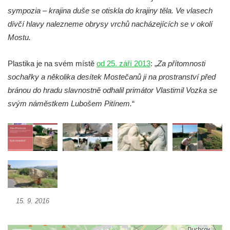
Socha Kozorožec horský v ZOO Hluboká
sympozia – krajina duše se otiskla do krajiny těla. Ve vlasech
Socha Včela v ZOO Hluboká
dívčí hlavy nalezneme obrysy vrchů nacházejících se v okolí
Mostu.
Socha Housenka v ZOO Hluboká
Socha Nosorožík v ZOO Hluboká
Plastika je na svém místě
od 25. září 2013
: „
Za přítomnosti
Socha Rosomák v ZOO Hluboká
sochařky a několika desítek Mostečanů ji na prostranství před
Socha Beruška v ZOO Hluboká
bránou do hradu slavnostně odhalil primátor Vlastimil Vozka se
Socha Vážka v ZOO Hluboká
svým náměstkem Lubošem Pitínem.
“
Socha Volavka v ZOO Hluboká
Flamingo trůn v ZOO Hluboká
Lavička Kůň Převalského v ZOO Hluboká
Lysá nad Labem, barokní město Šporkovo
Socha Opičákovník v ZOO Hluboká
Socha Roháč v ZOO Hluboká
15. 9. 2016
Socha Mystik v ZOO Hluboká
Reliéf Rodina a práce na budově záložny