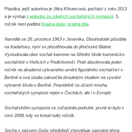
Socha Medvěd jeskynní v ZOO Hluboká
Plastika, jejíž autorkou je Jitka Křivancová, pochází z roku 2013
a je výstup
z jednoho ze zdejších sochařských sympozií
. 5.
Socha Mamutí lebka v ZOO Hluboká
ročník nesl podtitul
Krajina duše, krajina těla
.
Socha Mamut srstnatý v ZOO Hluboká
Socha Orel v ZOO Hluboká
Narodila se 26. prosince 1963 v Jeseníku. Dlouhodobě působila
Socha Vydry si hrají v ZOO Hluboká
na Kadaňsku, nyní se přestěhovala do jihočeské Blatné.
Socha Přátelství v ZOO Hluboká
Vystudovala obor sochař kamene na Střední škole kamenicko-
sochařské v Hořicích v Podkrkonoší. Poté absolvovala jeden
Socha Matka příroda v ZOO Hluboká
ročník na akademii výtvarného umění figurálního sochařství v
Socha Lišky v ZOO Hluboká
Berlíně a svá studia zakončila dvouletým studiem na vysoké
Socha Kudlanka v ZOO Hluboká
výtvarné škola v Berlíně. Pravidelně se účastí mnoha
Socha Vlčice s mládětem v ZOO Hluboká
sochařských sympozií nejen v Čechách, ale i v Evropě.
Socha Rys číhající na srnu v ZOO Hluboká
Sochařského sympozia se zúčastnila podruhé, prvně to bylo v
Socha Orlice v ZOO Hluboká
roce 2008, kdy se konal nultý ročník.
Socha Tygr v ZOO Hluboká
Socha Želva v ZOO Hluboká
Socha s názvem Duše středohoří zhmotňuje samotné téma