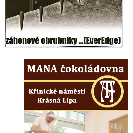
Českých Budějovicích
Socha svatého Václava u pramene v
Semilech
Pamětní deska Tomáše Garrigue Masaryka
na radnici v Českých Budějovicích
Pamětní deska na biskupské rezidenci v
Českých Budějovicích
Pamětní deska Josefa Hloucha na
biskupské rezidenci v Českých
Budějovicích
Socha žáby u rybníčku na Náměstí v
Kamenném Újezdě
Pamětní kámen družebních obcí Kamenný
Újezd a Krauchthal v parku na Náměstí v
Kamenném Újezdě
Socha na náměstí J. V. Kamarýta ve