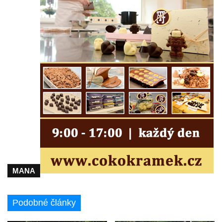
Velešíně
Pomník J. V. Kamarýta v Krumlovské ulici ve
Velešíně
Pamětní deska arcibiskupa Micara ve
vstupu do poutního místa Římov
Plastika Koule v Gutenbergově ulici v
Liberci
Pamětní deska Vojtěcha Kocmicha na
domě čp. 37 v ulici Betlém v Římově
Pomník na paměť zrušení roboty v Plavu
Socha vodníka v Plavu
Socha svatého Jana Nepomuckého v
MANA
Třebušíně
Pamětní deska Johanna Nepomuka
Podobné články
Fischera na domě čp. 5/16 na třídě 9.
května v Rumburku