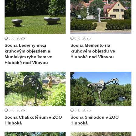
Pamětní deska Johanna Neumanna
severně od Tokáně
Obrázek svatého Huberta na buku svatého
Huberta
6. 8. 2026
6. 8. 2026
Obrázek svatého Jakuba na skále u cesty
Socha Ledviny mezi
Socha Memento na
východně od Srbské Kamenice
kruhovým objezdem a
kruhovém objezdu ve
Munickým rybníkem ve
Hluboké nad Vltavou
Busta Jana Amose Komenského na domě
Hluboké nad Vltavou
čp. 37 v Račicích
Socha ležícího koně v Sadech
Československé armády v Teplicích
Socha Medvídě v Tierpark Chemnitz
Sochy Ležící žena v Tierpark Chemnitz
3. 8. 2026
3. 8. 2026
Sochy Ptáci v Tierpark Chemnitz
Socha Chalikotérium v ZOO
Socha Smilodon v ZOO
Socha Skupina jeřábů v Tierpark Chemnitz
Hluboká
Hluboká
Socha Panter v ZOO Leipzig