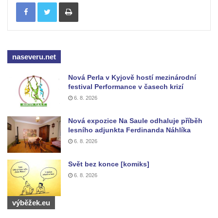
Pomník Vojtěcha Adalberta Lanny v parku
Tisknout
Na Sadech v Českých Budějovicích
Pomník Přemysla Otakara II. v parku Na
Sadech v Českých Budějovicích
naseveru.net
Socha Mateřství v parku Na Sadech v
Českých Budějovicích
Nová Perla v Kyjově hostí mezinárodní
Památník Otokara Mokrého v parku Na
festival Performance v časech krizí
Sadech v Českých Budějovicích
6. 8. 2026
Poslední dochovaný tramvajový sloup na
Nová expozice Na Saule odhaluje příběh
Pražské třídě v Českých Budějovicích
lesního adjunkta Ferdinanda Náhlíka
Socha Civilizovaní na Husově třídě v
6. 8. 2026
Českých Budějovicích
Svět bez konce [komiks]
Socha svatého Jana Nepomuckého Na
6. 8. 2026
Sadech u Mlýnské stoky v Českých
Budějovicích
výběžek.eu
Sochy brouků u Mlýnské stoky v Českých