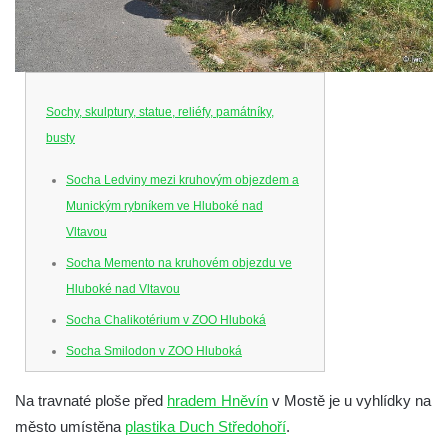
Sochy, skulptury, statue, reliéfy, památníky,
busty
Socha Ledviny mezi kruhovým objezdem a
Munickým rybníkem ve Hluboké nad
Vltavou
Socha Memento na kruhovém objezdu ve
Hluboké nad Vltavou
Socha Chalikotérium v ZOO Hluboká
Socha Smilodon v ZOO Hluboká
Socha Veledaněk v ZOO Hluboká
Na travnaté ploše před
hradem Hněvín
v Mostě je u vyhlídky na
Socha Koroun bezzubý v ZOO Hluboká
město umístěna
plastika Duch Středohoří
.
Socha Plejtvák obrovský v ZOO Hluboká