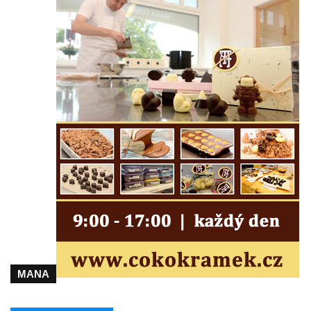
Kostel Panny Marie Pomocné s Ivanitskou
poustevnou v Teplicích nad Metují
Hřbitovní kaple/márnice na hřbitově v
Teplicích nad Metují
Kostel svatého Vavřince v Teplicích nad
Metují
Hrobová kaple Johanna Nitsche na
hřbitově na Vlčí Hoře
Kaple Panny Marie Karmelské na Vlčí Hoře
Kostel svatého Bartoloměje v Teplicích
Kostel svatého Jana Křtitele na Zámeckém
náměstí v Teplicích
Chrám Povýšení svatého Kříže na
Zámeckém náměstí v Teplicích
MANA
Výklenková kaple u vodojemu v severní
části Kozel