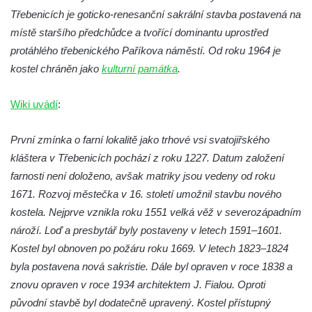
Kaple na křižovatce ulic Budějovická a
Třebenicích je goticko-renesanční sakrální stavba postavená na
Dělnická v Kamenném Újezdě
místě staršího předchůdce a tvořící dominantu uprostřed
Bývalý kostel svatých Filipa a Jakuba na
protáhlého třebenického Paříkova náměstí. Od roku 1964 je
náměstí J. V. Kamarýta ve Velešíně
kostel chráněn jako
kulturní památka
.
Kaple na hřbitově ve Velešíně
Wiki uvádí
:
Márnice na hřbitově ve Velešíně
Kostel svatého Václava ve Velešíně
První zmínka o farní lokalitě jako trhové vsi svatojiřského
Poutní areál Římov
kláštera v Třebenicích pochází z roku 1227. Datum založení
farnosti není doloženo, avšak matriky jsou vedeny od roku
Kostel svatého Ducha v poutním areálu
1671. Rozvoj městečka v 16. století umožnil stavbu nového
Římov
kostela. Nejprve vznikla roku 1551 velká věž v severozápadním
Křížová cesta Římov – XXV. kaple – Boží
nároží. Loď a presbytář byly postaveny v letech 1591–1601.
hrob
Kostel byl obnoven po požáru roku 1669. V letech 1823–1824
Křížová cesta Římov – XXIV. kaple – Pieta
byla postavena nová sakristie. Dále byl opraven v roce 1838 a
Křížová cesta Římov – XXIII. kaple –
znovu opraven v roce 1934 architektem J. Fialou. Oproti
Kalvárie
původní stavbě byl dodatečně upravený. Kostel přístupný