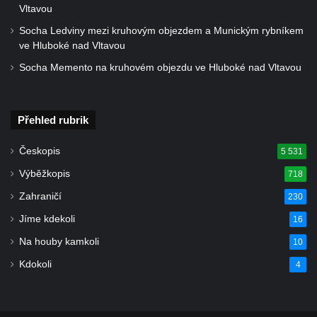
Kaple Panny Marie Růžencové na návsi v
Vltavou
Konětopech
Socha Ledviny mezi kruhovým objezdem a Munickým rybníkem
Výklenková kaple u silnice jižně od Hřivic
ve Hluboké nad Vltavou
Kostel svatého Jakuba ve Hřivicích
Socha Memento na kruhovém objezdu ve Hluboké nad Vltavou
Kaple svatého Vavřince na návsi v
Touchovicích
Přehled rubrik
Kaple u polní cesty východně od zámku v
Jimlíně
Českopis
5 531
Kaple svatého Rocha na zvířecím hřbitově v
Výběžkopis
718
Jimlíně
Zahraničí
230
Kaple v zahradě domu čp. 55 v Jimlíně
Jíme kdekoli
16
Kaple svatého Josefa v Jimlíně
Na houby kamkoli
10
Márnice na hřbitově v Opočně u Loun
Kdokoli
4
Kostel Nanebevzetí Panny Marie v Opočně
Kostel svaté Barbory v Otvicích
Kostel svatého archanděla Michaela ve