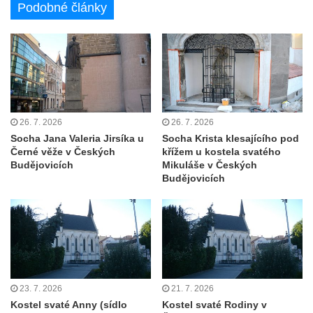
Podobné články
Kaple u kostela svatého Jakuba Většího
(Staršího) u Lahovic
Kostel svatého Jakuba Většího (Staršího) u
Lahovic
Kostel svatých Petra a Pavla v Želkovicích
Kaple Panny Marie Bolestné v Benešově
26. 7. 2026
26. 7. 2026
nad Ploučnicí
Socha Jana Valeria Jirsíka u
Socha Krista klesajícího pod
Černé věže v Českých
křížem u kostela svatého
Kostel Narození Panny Marie v Benešově
Budějovicích
Mikuláše v Českých
nad Ploučnicí
Budějovicích
Hrobová kaple Mattauschů na hřbitově v
Benešově nad Ploučnicí
Kostel svaté Anny v Tisé
Hrobka rodiny Rohn na hřbitově v
Šumburku nad Desnou – Tanvaldu
23. 7. 2026
21. 7. 2026
Hřbitovní kaple v Šumburku nad Desnou –
Kostel svaté Anny (sídlo
Kostel svaté Rodiny v