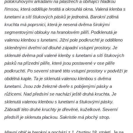
polokruhovými arkádami na pilastrech a obíhající hladkou
Pilát
římsou, která odděluje hrotitá a okrouhlá okna. Valená klenba s
Křížová cesta Římov – XIV. kaple – U
lunetami a sítí štukových pásků je jednotná. Barokní zděná
Kaifáše (U Děvečky)
kruchta má poprsnici, která je nesená dvěma širokými
Křížová cesta Římov – XIII. kaple – U
segmentovými oblouky na hranolovém pilíři. Podklenutá je
Annáše (U Kaifáše)
valenou klenbou s lunetami. Jižní pole podkruchtí je odděleno
Křížová cesta Římov – XII. kaple – Vodní
skleněnými dveřmi od dlouhé západní vstupní prostory. Je
brána
sklenuté dvěma poli valené klenby s lunetami a sítí štukových
Křížová cesta Římov – XI. kaple – Ježíš
pásků na přízední pilíře, které jsou postavené v ose pilíře
haněn a tupen
podkruchtí. Po severní straně této vstupní prostory v podvěží je
obdélná kaple. Ta je sklenutá valenou klenbou s dvěma
Křížová cesta Římov – X. kaple – U
lunetami. Jsou zde železné dveře s pobíjenými pásky a
Cedronu
růžicemi. Nad předsíní se nachází ještě druhá kruchta. Je
Křížová cesta Římov – IX. kaple – U
sklenutá valenou klenbou s lunetami a štukovými pásky.
chromého žida
Zábradlí této druhé kruchty je dřevěné, kuželkové. Severní
Křížová cesta Římov – VIII. kaple – Kristus
předsíň je sklenuta plackou. Sakristie má plochý strop.
svázán a ze zahrady vyhnán
Křížová cesta Římov – VII. kaple – Políbení
Hlavní oltář je barokní a pochází z 1. čtvrtiny 18. století. Je na