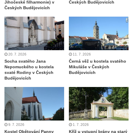
Jihočeské filharmonie) v
Českých Budějovicích
Tanvaldu
Českých Budějovicích
Kostel svatého Františka z Assisi v Tanvaldu
Riedlova hrobka v Desné
Kaple svaté Alžběty Durynské v Dolních
Křečanech
Márnice nového hřbitova ve Starých
20. 7. 2026
11. 7. 2026
Křečanech
Socha svatého Jana
Černá věž u kostela svatého
Bývalá márnice u hřbitova v Dubé
Nepomuckého u kostela
Mikuláše v Českých
svaté Rodiny v Českých
Budějovicích
Kostel Nalezení svatého Kříže v Dubé
Budějovicích
Kostel Nanebevzetí Panny Marie v
Úněticích
Kostel svatého Klementa v Levém Hradci
Kostel Wang (Karpacz – Bierutowice,
Polsko)
9. 7. 2026
1. 7. 2026
Skalní kaple Nejsvětější Trojice u Česká
Kostel Obětování Panny
Kříž u vstupní brány na starý
Kamenice