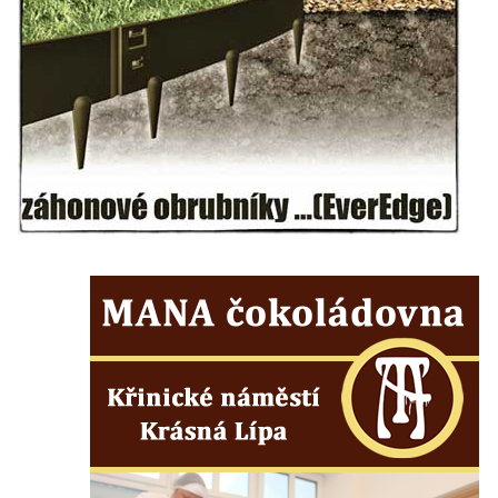
Kostel Božího Těla v Kraslicích
Kostel svaté Maří Magdalény v Karlových
Varech
Kaple Panny Marie pod hradem Přimda
Kaple Panny Marie v Kunčicích nad Labem
Hrobová kaple na hřbitově v Rychnově u
Jablonce nad Nisou
Márnice/hřbitovní kaple na hřbitově v
Rychnově u Jablonce nad Nisou
Výklenková kaple u rozcestí u domu čp. 42
v Krásné u Pěnčína
Márnice na hřbitově v Krásné u Pěnčína
Výklenková kaple naproti domu čp. 34 v
Krásné u Pěnčína
Kostel svatého Josefa v Krásné u Pěnčína