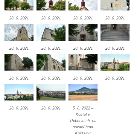
Márnice na hřbitově v Kozlech
Vesnický kostel v Reinhardtsdorfu
28. 6. 2021
28. 6. 2021
28. 6. 2021
28. 6. 2021
Kaple v Oparnu
Protestantský (evangelicko-luterský) kostel
Crostau
Kaple Nanebevstoupení Panny Marie ve
28. 6. 2021
28. 6. 2021
28. 6. 2021
28. 6. 2021
Svitavě
Výklenková kaple Piety ve Svojkově
Kostel Nejsvětější Trojice ve Velenicích
28. 6. 2021
28. 6. 2021
28. 6. 2021
28. 6. 2021
Kostel svatého Vavřince v Okounově
Kostel svatých Petra a Pavla v Semilech
Kostel Nanebevzetí Panny Marie (St. Mariä
28. 6. 2021
28. 6. 2021
5. 8. 2022 –
Himmelfahrt) v Schirgiswalde
Kostel v
Kostel svaté Máří Magdaleny u hradu
Třebenicích, na
Krasíkov
pozadí hrad
Košťálov