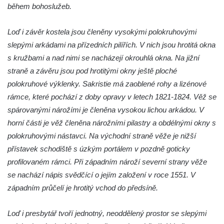
Křížová cesta Římov – XXII. kaple – Šimon
během bohoslužeb.
Cyrénský pomáhá Ježíši nést kříž
Loď i závěr kostela jsou členěny vysokými polokruhovými
Křížová cesta Římov – XXI. kaple –
slepými arkádami na přízedních pilířích. V nich jsou hrotitá okna
Popravní brána
s kružbami a nad nimi se nacházejí okrouhlá okna. Na jižní
Křížová cesta Římov – XX. kaple – Svatá
straně a závěru jsou pod hrotitými okny ještě ploché
Veronika potkává Ježíše a utírá mu do své
polokruhové výklenky. Sakristie má zaoblené rohy a lizénové
roušky pot z tváře
rámce, které pochází z doby opravy v letech 1821-1824. Věž se
Křížová cesta Římov – XIX. kaple – Kristus
spárovanými nárožími je členěna vysokou lichou arkádou. V
kříž nesoucí potkává Pannu Marii
horní části je věž členěna nárožními pilastry a obdélnými okny s
Křížová cesta Římov – XVIII. kaple – Na
polokruhovými nástavci. Na východní straně věže je nižší
Ježíše vložen kříž
přístavek schodiště s úzkým portálem v pozdně goticky
Křížová cesta Římov – XVII. kaple – Velký
profilovaném rámci. Při západním nároží severní strany věže
Pilát
se nachází nápis svědčící o jejím založení v roce 1551. V
Křížová cesta Římov – XVI. kaple – U
západním průčelí je hrotitý vchod do předsíně.
Herodesa
Loď i presbytář tvoří jednotný, neoddělený prostor se slepými
Křížová cesta Římov – XV. kaple – Malý