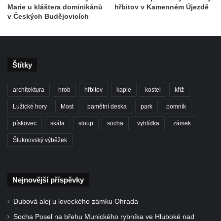
Marie u kláštera dominikánů
hřbitov v Kamenném Újezdě
Kostel svatého Vendelína v Perštejně
v Českých Budějovicích
Kostel Nejsvětější Trojice v Klášterci nad
Ohří
Evangelická modlitebna u autobusového
Štítky
nádraží v Dubé
Hřbitovní kaple ve Velkém Šenově
architektura
hrob
hřbitov
kaple
kostel
kříž
Kaple svaté Apolónie v Cítolibech
Lužické hory
Most
pamětní deska
park
pomník
Kostel svatého Jakuba Většího v Cítolibech
pískovec
skála
sloup
socha
vyhlídka
zámek
Márnice na hřbitově v Chlumčanech
Šluknovský výběžek
Kostel svatého Klementa ve Chlumčanech
Kaple svatého Václava ve Vlčí
Kaple svatého Floriána ve Veltěži
Nejnovější příspěvky
Kaple západně od Veltěž u silnice do
Dubová alej u loveckého zámku Ohrada
Černčic
Socha Posel na břehu Munického rybníka ve Hluboké nad