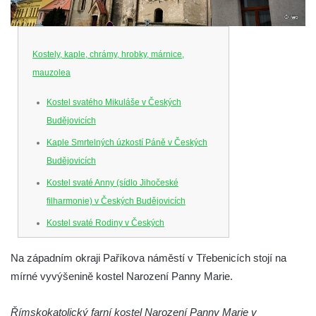
Kostely, kaple, chrámy, hrobky, márnice,
mauzolea
Kostel svatého Mikuláše v Českých
Budějovicích
Kaple Smrtelných úzkostí Páně v Českých
Budějovicích
Kostel svaté Anny (sídlo Jihočeské
filharmonie) v Českých Budějovicích
Kostel svaté Rodiny v Českých
Budějovicích
Na západním okraji Paříkova náměstí v Třebenicích stojí na
Kostel Obětování Panny Marie u kláštera
mírné vyvýšenině kostel Narození Panny Marie.
dominikánů v Českých Budějovicích
Kostel Všech svatých v Kamenném Újezdě
Římskokatolický farní kostel Narození Panny Marie v