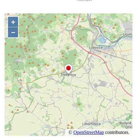
Kaple Olivetské hory pod věží kostela
svatého Michaela Archanděla v Bochově
Mildeova kaple pod Ortelem
Kostel Zvěstování Panny Marie v Duchcově
Výklenková kaple v Teplické ulici u stadionu
v Duchcově
Evangelický kostel v Duchcově
Kostel svatých Petra a Pavla v Jeníkově
Kaple svaté Anny v Jeníkově
Kaple Panny Marie v Lahošti
Kaple svatého Jana Nepomuckého v
Lahošti
Kostel svatého Mikuláše v Mikulášovicích
Kaple Tří otců v Mikulášovicích
Kaple Matky Boží v Mikulášovicích