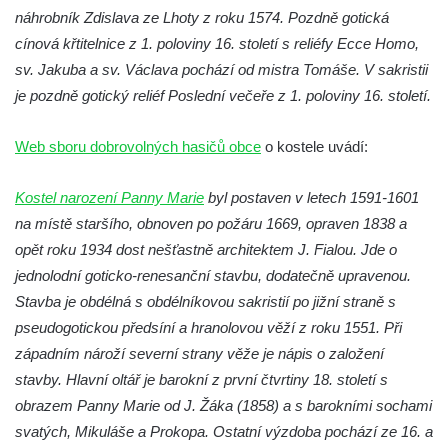
Kaple mezi Dolním Třebonínem a Horním
náhrobník Zdislava ze Lhoty z roku 1574. Pozdně gotická
Třebonínem
cínová křtitelnice z 1. poloviny 16. století s reliéfy Ecce Homo,
Kaple v severní části Dolního Třebonína
sv. Jakuba a sv. Václava pochází od mistra Tomáše. V sakristii
je pozdně gotický reliéf Poslední večeře z 1. poloviny 16. století.
Márnice na hřbitově v Rybniště
Kaple u kostela svatého Jiljí v Lužci nad
Web sboru dobrovolných hasičů obce
o kostele uvádí:
Vltavou
Kostel svatého Jiljí v Lužci nad Vltavou
Kostel narození Panny Marie
byl postaven v letech 1591-1601
Kaple Božího těla na hřbitově v Hostíně u
na místě staršího, obnoven po požáru 1669, opraven 1838 a
Vojkovic
opět roku 1934 dost nešťastně architektem J. Fialou. Jde o
Kostel Nanebevzetí Panny Marie v Hostíně
jednolodní goticko-renesanční stavbu, dodatečně upravenou.
u Vojkovic
Stavba je obdélná s obdélníkovou sakristií po jižní straně s
pseudogotickou předsíní a hranolovou věží z roku 1551. Při
Kaple svatého Bartoloměje v Bukolu
západním nároží severní strany věže je nápis o založení
Hřbitovní kaple na hřbitově v Lužci nad
stavby. Hlavní oltář je barokní z první čtvrtiny 18. století s
Vltavou
obrazem Panny Marie od J. Žáka (1858) a s barokními sochami
Márnice na hřbitově v Lužci nad Vltavou
svatých, Mikuláše a Prokopa. Ostatní výzdoba pochází ze 16. a
Márnice na hřbitově v Hrobčicích