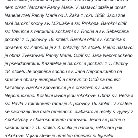
Jidášovo
něm obraz Narození Panny Marie. V nástavci oltáře je obraz
Křížová cesta Římov – VI. kaple – Olivetská
Nanebevzetí Panny Marie od J. Žáka z roku 1858. Jsou zde
hora (Getsemanská zahrada)
také barokní sochy sv. Mikuláše a sv. Prokopa. Barokní oltář
sv. Vavřince s barokními sochami sv. Rocha a sv. Šebestiána
Křížová cesta Římov – V. kaple – Smutná
pochází z 1. poloviny 18. století. Barokní oltář sv. Antonína s
duše
obrazem sv. Antonína je z 1. poloviny 18. století. V jeho nástavci
Křížová cesta Římov – IV. kaple – Pustá ves
je obraz Zvěstování Panny Marie. Oltář sv. Jana Nepomuckého
Křížová cesta Římov – III. kaple – Stádní
je pseudobarokní. Kazatelna je barokní a pochází z 1. čtvrtiny
brána
18. století. Je doplněna sochou sv. Jana Nepomuckého na
Křížová cesta Římov – II. kaple – Poslední
stříšce a obrazy evangelistů a církevních Otců na řečništi
večeře Páně
kazatelny. Barokní zpovědnice je s obrazem sv. Jana
Křížová cesta Římov – I. kaple – Loučení
Nepomuckého. Kostelní lavice jsou rokokové. Obraz sv. Petra a
Ježíše s Pannou Marií
sv. Pavla v rokokovém rámu je 2. poloviny 18. století. V kostele
se nacházejí dva malé renesanční alabastrové reliéfy s výjevy z
Márnice na hřbitově v Římově
Apokalypsy v chiaroscurovém rámování. Jedná se patrně o
Kaple v Horním Třeboníně
saskou práci z 16. století. Krucifix je barokní, relikviáře pak
Kaple Panny Marie v Horním Třeboníně
rokokové. V jižní stěně je umístěn renesanční figurální