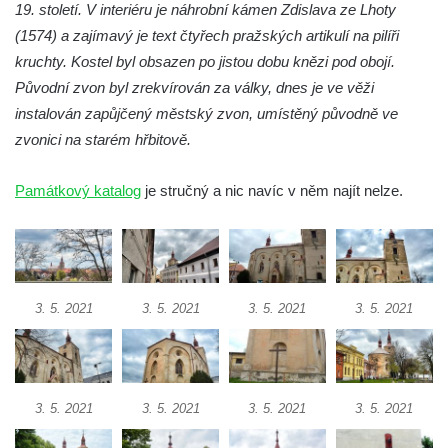
19. století. V interiéru je náhrobní kámen Zdislava ze Lhoty
Kostel svatého Havla na hřbitově v
(1574) a zajímavý je text čtyřech pražských artikulí na pilíři
Hrobčicích
kruchty. Kostel byl obsazen po jistou dobu knězi pod obojí.
Původní zvon byl zrekvírován za války, dnes je ve věži
Kaple svatého Vavřince v Mirošovicích
instalován zapůjčený městský zvon, umístěný původně ve
Márnice na hřbitově v Račicích
zvonici na starém hřbitově.
Márnice na hřbitově v Dobříni
Kaple v Bezděkově
Památkový katalog
je stručný a nic navíc v něm najít nelze.
Kaple Nejsvětější Trojice v centru Liběšic
Výklenková kaple na rozcestí na jižním
okraji Liběšic
Kostel svaté Kateřiny v Chouči
3. 5. 2021
3. 5. 2021
3. 5. 2021
3. 5. 2021
Kaple svatého Blažeje východně od Lužice
Kostel svatého Augustina v Lužici
Márnice na hřbitově v Lužici
3. 5. 2021
3. 5. 2021
3. 5. 2021
3. 5. 2021
Kostel svatého Martina v Kozlech