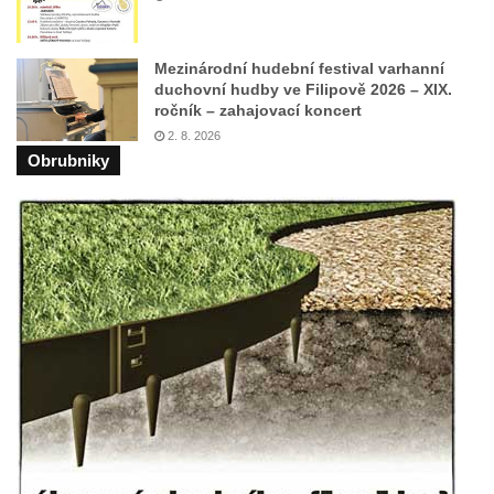
cestě
Vyhlídka Harrachova skála
Mezinárodní hudební festival varhanní
Rozhledna Stradonka
duchovní hudby ve Filipově 2026 – XIX.
ročník – zahajovací koncert
Vyhlídka Korzovka pod Hvozdem
2. 8. 2026
Vyhlídka Treppenstein u Jetřichovic
Obrubniky
Vyhlídka Taubenstein nad Křinicí u
Hinterhermsdorfu
Vyhlídka Grenzplatte u Ostrovských skal
Vyhlídka Signal nedaleko skály Katzfels u
Cunnersdorfu
Vyhlídka Katzfels u Cunnersdorfu
Vyhlídka na západním okraji Slánské hory
ve Slaném
Vyhlídky na Slánské hoře ve Slaném
Labská vyhlídka v Hřensku