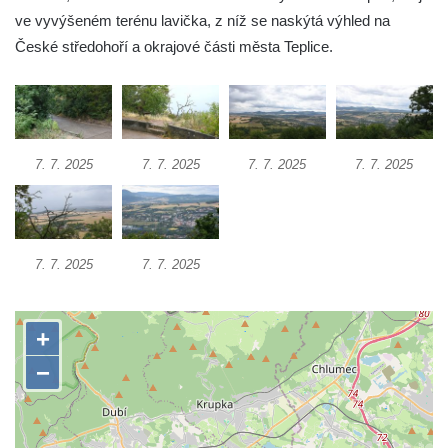
ve vyvýšeném terénu lavička, z níž se naskýtá výhled na
Ferdinandova vyhlídka u bývalého
České středohoří a okrajové části města Teplice.
čedičového lomu v Zákupech
Vyhlídka na konci Křížové cesty na
Křížovém vrchu ve Frýdlantu
Rozhledna Čáp v Adršpašsko-teplických
skalách
7. 7. 2025
7. 7. 2025
7. 7. 2025
7. 7. 2025
Vyhlídka pod Doubravskou horou v
Teplicích
Vyhlídka u Písečného vrchu v Teplicích
7. 7. 2025
7. 7. 2025
Rozhledna Letná v Teplicích
Vyhlídka Kaltenbergblick pod Weifbergem
Vyhlídka na vrchu Waitzdorfer Höhe u
Goßdorfu
Vyhlídka na vrchu Hankehübel u Goßdorfu
Rozhledna Maják u Strupčic