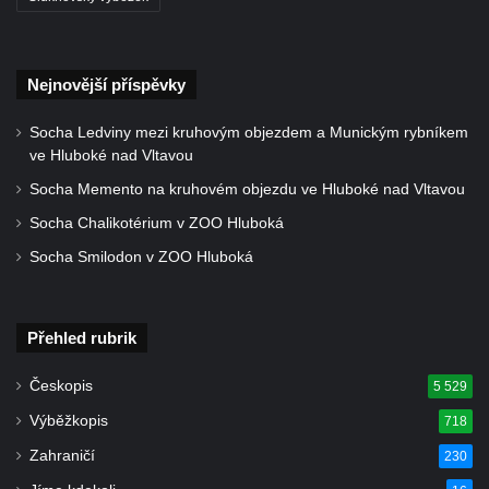
Rozhledna Ungerberg (Prinz-Georg-Turm)
Rozhledna Prinz-Friedrich-August-Turm
Nejnovější příspěvky
Rozhledna na hradě Oybin
Frotzelova rozhledna u Ejmovy chaty na
Socha Ledviny mezi kruhovým objezdem a Munickým rybníkem
Stříbrníku
ve Hluboké nad Vltavou
Vyhlídka Belvedér
Socha Memento na kruhovém objezdu ve Hluboké nad Vltavou
Rozhledna na Skřivánčím vrchu u Málkova
Socha Chalikotérium v ZOO Hluboká
Rozhledna Schlechteberg
Socha Smilodon v ZOO Hluboká
Rozhledna Tanečnice
Rozhledna Weifberg
Přehled rubrik
Rozhledna Krásno (Schönfeld)
Českopis
Rozhledna Na Stráži (Sloup v Čechách)
5 529
Výběžkopis
Rozhledna Diana v Karlových Varech
718
Rozhledna Vlčí hora
Zahraničí
230
Rozhledna Slovanka