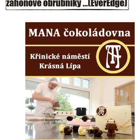
Vyhlídka pod Zlatým vrchem u Bečova nad
Teplou
Vyhlídka Radovič u Velké Bučiny u Velvar
Pozorovatelna pod vrchem Radovič u Velké
Bučiny u Velvar
Vyhlídka U Zámečku v Lovosicích
Vyhlídka Růženka
Kaňkovská vyhlídka
Rozhledna Bieleboh u Beiersdorfu
Věž krále Friedricha Augusta u Löbau
Rozhledna Velký Chlum
Rozhledna Funpark na Šibeníku v Mostě
Rozhledna Na Horách u Hrobců – Rohatců
Rozhledna Radejčín
Kratochvílova rozhledna v Roudnici nad