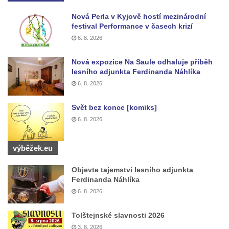
Vyhlídka u Perníkové stráže mezi Údolím
Nová Perla v Kyjově hostí mezinárodní
samoty a Údolím vzdechů
festival Performance v časech krizí
Vyhlídka v ulici Legionářů v Mělníku
6. 8. 2026
Údajná vyhlídka u pomníku Hanse Kudlicha
Nová expozice Na Saule odhaluje příběh
v Nové Vsi-Teplicích
lesního adjunkta Ferdinanda Náhlíka
Údajná vyhlídka pod Širokým vrchem
6. 8. 2026
Boreč – vyhlídka k jihu
Svět bez konce [komiks]
Boreč – vyhlídka k východu
6. 8. 2026
Vrázova vyhlídka v Mělníku
Vyhlídková věž archeoparku Na Jánu u
výběžek.eu
Netolic
Objevte tajemství lesního adjunkta
Vyhlídka Supí vrch
Ferdinanda Náhlíka
Vyhlídka Pod Schillerovou výšinou v
6. 8. 2026
Krupce
Tolštejnské slavnosti 2026
Vyhlídka u kaple v Jirchářích na Doksanské
3. 8. 2026