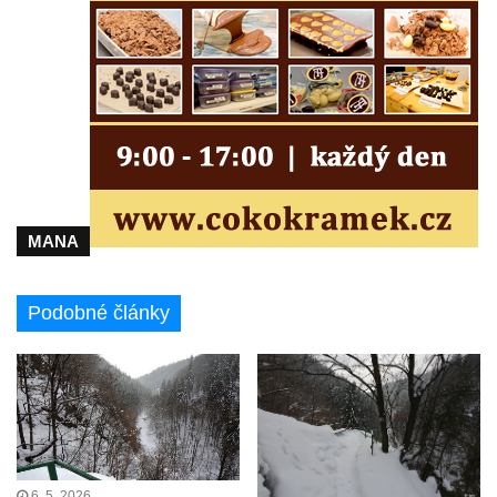
Labem
Rozhledna Luž (Aussichtsturm Lausche)
Vyhlídka Terezínka
Rozhledna Vrchbělá
Vyhlídka Triangl u Markvartic
Masarykova věž samostatnosti
Rozhledna Janov
MANA
Rozhledna Alainova věž
Rozhledna (vyhlídková věž) Kumburk
Podobné články
Rozhledna Na Čihadle
Střekovská vyhlídka
Víťova rozhledna
Rozhledna Vrchovina
Vyhlídková věž Dneboh
6. 5. 2026
Rozhledna Valtenberg