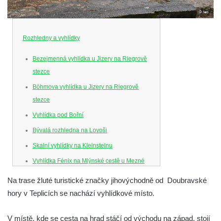
Rozhledny a vyhlídky
Bezejmenná vyhlídka u Jizery na Riegrově
stezce
Böhmova vyhlídka u Jizery na Riegrově
stezce
Vyhlídka pod Bořní
Bývalá rozhledna na Lovoši
Skalní vyhlídky na Kleinsteinu
Vyhlídka Fénix na Mlýnské cestě u Mezné
Vyhlídka na Caspersbergu u
Na trase žluté turistické značky jihovýchodně od Doubravské
starokatolického kostela Proměnění Páně
hory v Teplicích se nachází vyhlídkové místo.
ve Varnsdorfu
Vyhlídka u svatého Josefa v Zákupech
V místě, kde se cesta na hrad stáčí od východu na západ, stojí