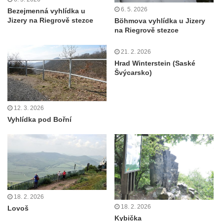
6. 5. 2026
Bezejmenná vyhlídka u
Rozhledna Špičák u České Lípy
Jizery na Riegrově stezce
Böhmova vyhlídka u Jizery
na Riegrově stezce
Rozhledna Kaňk (Havířská bouda) u Kutné
Hory
21. 2. 2026
Rozhledna Rumburak
Hrad Winterstein (Saské
Švýcarsko)
Stezka korunami stromů – Krkonoše
Rozhledna Eliška (Stachelberg)
Rozhledna Bismarckturm v Neugersdorfu
12. 3. 2026
Vyhlídka pod Bořní
Maják (a muzeum) Járy Cimrmana
Rozhledna Štěpánka
Rozhledna Vysoká v Tachově
Rozhledna Bohušův vrch u Plané
Rozhledna Strážný vrch
Rozhledna Klínovec
18. 2. 2026
18. 2. 2026
Lovoš
Rozhledna Bučina
Kybička