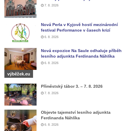
7. 8. 2026
Rozhledna Rumburak
Stezka korunami stromů – Krkonoše
Rozhledna Eliška (Stachelberg)
Nová Perla v Kyjově hostí mezinárodní
festival Performance v časech krizí
Rozhledna Bismarckturm v Neugersdorfu
6. 8. 2026
Maják (a muzeum) Járy Cimrmana
Nová expozice Na Saule odhaluje příběh
Rozhledna Štěpánka
lesního adjunkta Ferdinanda Náhlíka
Rozhledna Vysoká v Tachově
6. 8. 2026
Rozhledna Bohušův vrch u Plané
výběžek.eu
Rozhledna Strážný vrch
Příměstský tábor 3. – 7. 8. 2026
Rozhledna Klínovec
7. 8. 2026
Rozhledna Bučina
Rozhledna Hamelika
Objevte tajemství lesního adjunkta
Rozhledna Jeřabina
Ferdinanda Náhlíka
Rozhledna Erbenova vyhlídka v Ústí nad
6. 8. 2026