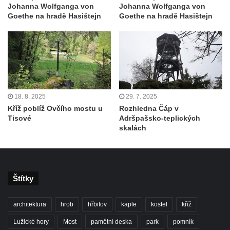
Johanna Wolfganga von
Johanna Wolfganga von
Goethe na hradě Hasištejn
Goethe na hradě Hasištejn
18. 8. 2025
29. 7. 2025
Kříž poblíž Ovčího mostu u
Rozhledna Čáp v
Tisové
Adršpašsko-teplických
skalách
Štítky
architektura
hrob
hřbitov
kaple
kostel
kříž
Lužické hory
Most
pamětní deska
park
pomník