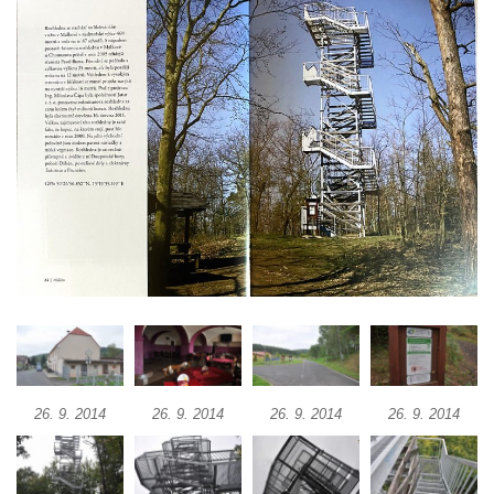
Vyhlídka Korzovka pod Hvozdem
Vyhlídka Treppenstein u Jetřichovic
Vyhlídka Taubenstein nad Křinicí u
Hinterhermsdorfu
Vyhlídka Grenzplatte u Ostrovských skal
Vyhlídka Signal nedaleko skály Katzfels u
Cunnersdorfu
Vyhlídka Katzfels u Cunnersdorfu
Vyhlídka na západním okraji Slánské hory
ve Slaném
Vyhlídky na Slánské hoře ve Slaném
Labská vyhlídka v Hřensku
Vyhlídka pod Zlatým vrchem u Bečova nad
26. 9. 2014
26. 9. 2014
26. 9. 2014
26. 9. 2014
Teplou
Vyhlídka Radovič u Velké Bučiny u Velvar