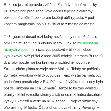
Chloumku
Rozhled je z ní opravdu zvláštní. Za zády zelené vrcholky
Vyhlídka u Lückendorfu IV
Krušných hor, před sebou dvě čadicí tepelné elektrárny,
Vyhlídka u Lückendorfu III
obklopené „ničím“, po kterém kráčejí obří rypadla. A pod
Vyhlídka u Lückendorfu II
kopcem magistrála, po níž sviští auta z města do města.
Vyhlídka u Lückendorfu I
To že jsem si dosud rozhledny nevšiml, by se možná dalo
Vyhlídka pod Kolištěm II
omluvit tím, že tu příliš dlouho nestojí. Jak se
lze dočíst na
Vyhlídka pod Kolištěm
různých webech
, s iniciativou postavit v blízkosti obce
Vyhlídka u Köglerova kříže na Kamenné
vyhlídkovou věž přišel v roce 2005 tehdejší starosta Bursa. O
Horce v Krásné Lípě
dva roky později se konkrétněji o rozhledně hovoří ve
Vyhlídka u Kyjovského hrádku
Strategickém plánu rozvoje obce Málkov. Tehdy se počítalo s
25 metrů vysokou vyhlídkovou věží, jejíž výstavba měla být
Vyhlídka v Dolní Chřibské
podpořena prostředky z EU. Plánovaná výška rozhledny byla
Vyhlídka nad Údolím samoty
později snížena na cca 12 metrů. Jenže to by zas výhledu
Vyhlídka u Perníkové stráže mezi Údolím
bránily okolní vzrostlé stromy a tak dnes rozhledna dosahuje
samoty a Údolím vzdechů
výšky 16 metrů a vede na ni 87 schodů. Projekt rozhledny
Vyhlídka v ulici Legionářů v Mělníku
připravil Ing. Miloslav Čáp z chomutovské firmy Povoing. V