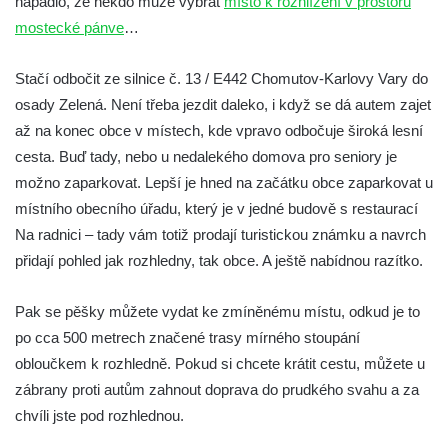
napadlo, že někdo může vybrat
místo k rozhlížení v prostoru
Křížovém vrchu ve Frýdlantu
mostecké pánve
…
Rozhledna Čáp v Adršpašsko-teplických
skalách
Stačí odbočit ze silnice č. 13 / E442 Chomutov-Karlovy Vary do
Vyhlídka pod Doubravskou horou v
osady Zelená. Není třeba jezdit daleko, i když se dá autem zajet
Teplicích
až na konec obce v místech, kde vpravo odbočuje široká lesní
Vyhlídka u Písečného vrchu v Teplicích
cesta. Buď tady, nebo u nedalekého domova pro seniory je
možno zaparkovat. Lepší je hned na začátku obce zaparkovat u
Rozhledna Letná v Teplicích
místního obecního úřadu, který je v jedné budově s restaurací
Vyhlídka Kaltenbergblick pod Weifbergem
Na radnici – tady vám totiž prodají turistickou známku a navrch
Vyhlídka na vrchu Waitzdorfer Höhe u
přidají pohled jak rozhledny, tak obce. A ještě nabídnou razítko.
Goßdorfu
Vyhlídka na vrchu Hankehübel u Goßdorfu
Pak se pěšky můžete vydat ke zmíněnému místu, odkud je to
Rozhledna Maják u Strupčic
po cca 500 metrech značené trasy mírného stoupání
obloučkem k rozhledně. Pokud si chcete krátit cestu, můžete u
Vyhlídka na lom Vršany severně od
zábrany proti autům zahnout doprava do prudkého svahu a za
Strupčic
chvíli jste pod rozhlednou.
Vyhlídka v ulici Pod Chloumečkem v