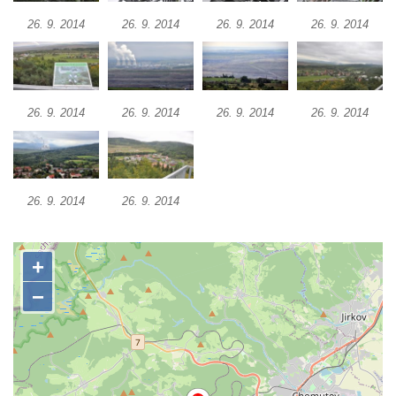
Pozorovatelna pod vrchem Radovič u Velké
26. 9. 2014
26. 9. 2014
26. 9. 2014
26. 9. 2014
Bučiny u Velvar
Vyhlídka U Zámečku v Lovosicích
Vyhlídka Růženka
Kaňkovská vyhlídka
26. 9. 2014
26. 9. 2014
26. 9. 2014
26. 9. 2014
Rozhledna Bieleboh u Beiersdorfu
Věž krále Friedricha Augusta u Löbau
Rozhledna Velký Chlum
26. 9. 2014
26. 9. 2014
Rozhledna Funpark na Šibeníku v Mostě
Rozhledna Na Horách u Hrobců – Rohatců
Rozhledna Radejčín
Kratochvílova rozhledna v Roudnici nad
Labem
Rozhledna Luž (Aussichtsturm Lausche)
Vyhlídka Terezínka