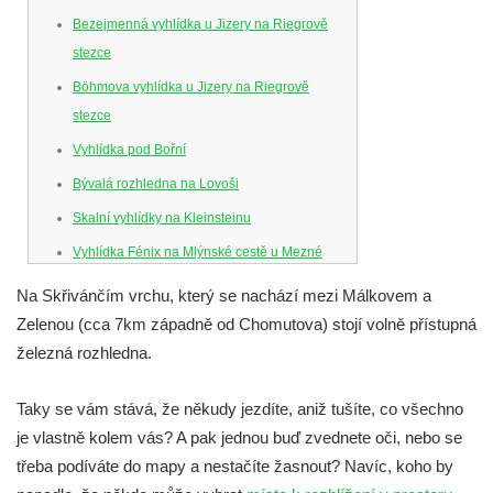
Bezejmenná vyhlídka u Jizery na Riegrově
stezce
Böhmova vyhlídka u Jizery na Riegrově
stezce
Vyhlídka pod Bořní
Bývalá rozhledna na Lovoši
Skalní vyhlídky na Kleinsteinu
Vyhlídka Fénix na Mlýnské cestě u Mezné
Vyhlídka na Caspersbergu u
Na Skřivánčím vrchu, který se nachází mezi Málkovem a
starokatolického kostela Proměnění Páně
Zelenou (cca 7km západně od Chomutova) stojí volně přístupná
ve Varnsdorfu
železná rozhledna.
Vyhlídka u svatého Josefa v Zákupech
Taky se vám stává, že někudy jezdíte, aniž tušíte, co všechno
Ferdinandova vyhlídka u bývalého
je vlastně kolem vás? A pak jednou buď zvednete oči, nebo se
čedičového lomu v Zákupech
třeba podíváte do mapy a nestačíte žasnout? Navíc, koho by
Vyhlídka na konci Křížové cesty na