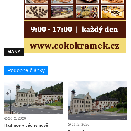
Rozhledna Jedlová
Rozhledna Dymník (aneb Augustova věž)
Rozhledna Semenec u Týna nad Vltavou
Rozhledna Sokolí vrch
Rozhledna na Třenické hoře u Cerhovic
MANA
Rozhledna Hard (Hartberg) v Sokolově
Bismarckova rozhledna – Háj u Aše
Podobné články
Rozhledna Císařský kámen
Rozhledna Kopanina
Rozhledna Pajndl na Tisovském vrchu v
Krušných horách
Rozhledna Vlčí hora
26. 2. 2026
26. 2. 2026
Radnice v Jáchymově