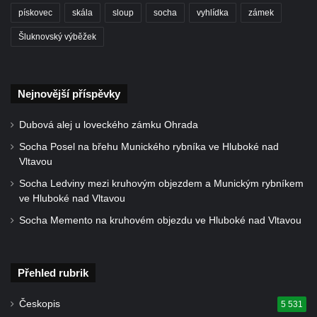
pískovec
skála
sloup
socha
vyhlídka
zámek
Šluknovský výběžek
Nejnovější příspěvky
Dubová alej u loveckého zámku Ohrada
Socha Posel na břehu Munického rybníka ve Hluboké nad
Vltavou
Socha Ledviny mezi kruhovým objezdem a Munickým rybníkem
ve Hluboké nad Vltavou
Socha Memento na kruhovém objezdu ve Hluboké nad Vltavou
Přehled rubrik
Českopis
5 531