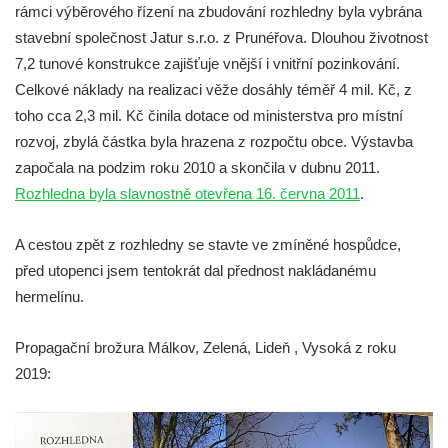
Údajná vyhlídka u pomníku Hanse Kudlicha
rámci výběrového řízení na zbudování rozhledny byla vybrána
v Nové Vsi-Teplicích
stavební společnost Jatur s.r.o. z Prunéřova. Dlouhou životnost
7,2 tunové konstrukce zajišťuje vnější i vnitřní pozinkování.
Údajná vyhlídka pod Širokým vrchem
Celkové náklady na realizaci věže dosáhly téměř 4 mil. Kč, z
Boreč – vyhlídka k jihu
toho cca 2,3 mil. Kč činila dotace od ministerstva pro místní
Boreč – vyhlídka k východu
rozvoj, zbylá částka byla hrazena z rozpočtu obce. Výstavba
Vrázova vyhlídka v Mělníku
započala na podzim roku 2010 a skončila v dubnu 2011.
Vyhlídková věž archeoparku Na Jánu u
Rozhledna byla slavnostně otevřena 16. června 2011
.
Netolic
A cestou zpět z rozhledny se stavte ve zmíněné hospůdce,
Vyhlídka Supí vrch
před utopenci jsem tentokrát dal přednost nakládanému
Vyhlídka Pod Schillerovou výšinou v
hermelínu.
Krupce
Vyhlídka u kaple v Jirchářích na Doksanské
Propagační brožura Málkov, Zelená, Lideň , Vysoká z roku
cestě
2019:
Vyhlídka Harrachova skála
Rozhledna Stradonka