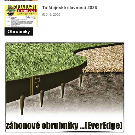
Labem
Tolštejnské slavnosti 2026
Rozhledna Krudum
3. 8. 2026
Czorneboh – polorozhledna
Rozhledna Blatenský vrch
Obrubniky
Rozhledna Vochlice u Lubence
Rozhledna Strážný vrch u Merboltic
Rozhledna Kohout u Valkeřic
Rozhledna na Svatém vrchu v Kadani
Hlavatice – vyhlídka nebo rozhledna…?
Cimrmanova nejnižší rozhledna na světě v
Nouzově
Rozhledna Varhošť u Litoměřic
Rozhledna Ungerberg (Prinz-Georg-Turm)
Rozhledna Prinz-Friedrich-August-Turm
Rozhledna na hradě Oybin