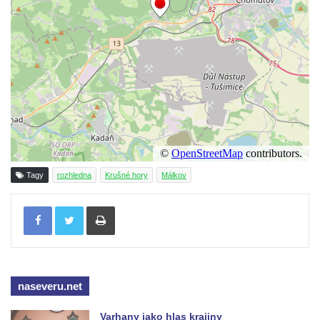
Rozhledna Vrchbělá
Vyhlídka Triangl u Markvartic
Masarykova věž samostatnosti
Rozhledna Janov
Rozhledna Alainova věž
Rozhledna (vyhlídková věž) Kumburk
Rozhledna Na Čihadle
Střekovská vyhlídka
Tagy
rozhledna
Krušné hory
Málkov
Víťova rozhledna
Tisknout
Rozhledna Vrchovina
Vyhlídková věž Dneboh
Rozhledna Valtenberg
Rozhledna Špičák u České Lípy
naseveru.net
Rozhledna Kaňk (Havířská bouda) u Kutné
Hory
Varhany jako hlas krajiny