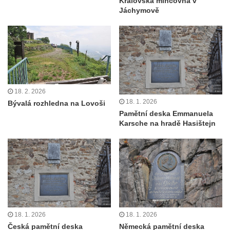
Královská mincovna v
Jáchymově
18. 2. 2026
18. 1. 2026
Bývalá rozhledna na Lovoši
Pamětní deska Emmanuela
Karsche na hradě Hasištejn
18. 1. 2026
18. 1. 2026
Česká pamětní deska
Německá pamětní deska