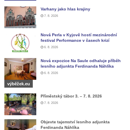
Rozhledna Královka
Varhany jako hlas krajiny
7. 8. 2026
Špičák u Varnsdorfu (Spitzberg)
Rozhledna Studenec
Nová Perla v Kyjově hostí mezinárodní
Rozhledna Jedlová
festival Performance v časech krizí
Rozhledna Dymník (aneb Augustova věž)
6. 8. 2026
Rozhledna Semenec u Týna nad Vltavou
Nová expozice Na Saule odhaluje příběh
Rozhledna Sokolí vrch
lesního adjunkta Ferdinanda Náhlíka
Rozhledna na Třenické hoře u Cerhovic
6. 8. 2026
Rozhledna Hard (Hartberg) v Sokolově
výběžek.eu
Bismarckova rozhledna – Háj u Aše
Příměstský tábor 3. – 7. 8. 2026
Rozhledna Císařský kámen
7. 8. 2026
Rozhledna Kopanina
Rozhledna Pajndl na Tisovském vrchu v
Objevte tajemství lesního adjunkta
Krušných horách
Ferdinanda Náhlíka