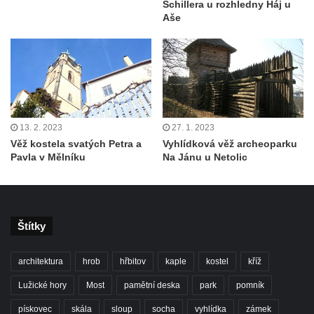
Schillera u rozhledny Háj u
Aše
13. 2. 2023
27. 1. 2023
Věž kostela svatých Petra a
Vyhlídková věž archeoparku
Pavla v Mělníku
Na Jánu u Netolic
Štítky
architektura
hrob
hřbitov
kaple
kostel
kříž
Lužické hory
Most
pamětní deska
park
pomník
pískovec
skála
sloup
socha
vyhlídka
zámek