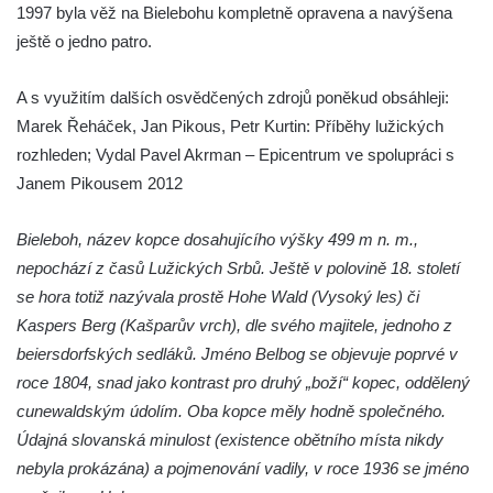
1997 byla věž na Bielebohu kompletně opravena a navýšena
Vyhlídka na lom Vršany severně od
ještě o jedno patro.
Strupčic
Vyhlídka v ulici Pod Chloumečkem v
A s využitím dalších osvědčených zdrojů poněkud obsáhleji:
Chloumku
Marek Řeháček, Jan Pikous, Petr Kurtin: Příběhy lužických
Vyhlídka u Lückendorfu IV
rozhleden; Vydal Pavel Akrman – Epicentrum ve spolupráci s
Vyhlídka u Lückendorfu III
Janem Pikousem 2012
Vyhlídka u Lückendorfu II
Bieleboh, název kopce dosahujícího výšky 499 m n. m.,
Vyhlídka u Lückendorfu I
nepochází z časů Lužických Srbů. Ještě v polovině 18. století
Vyhlídka pod Kolištěm II
se hora totiž nazývala prostě Hohe Wald (Vysoký les) či
Vyhlídka pod Kolištěm
Kaspers Berg (Kašparův vrch), dle svého majitele, jednoho z
Vyhlídka u Köglerova kříže na Kamenné
beiersdorfských sedláků. Jméno Belbog se objevuje poprvé v
Horce v Krásné Lípě
roce 1804, snad jako kontrast pro druhý „boží“ kopec, oddělený
Vyhlídka u Kyjovského hrádku
cunewaldským údolím. Oba kopce měly hodně společného.
Údajná slovanská minulost (existence obětního místa nikdy
Vyhlídka v Dolní Chřibské
nebyla prokázána) a pojmenování vadily, v roce 1936 se jméno
Vyhlídka nad Údolím samoty