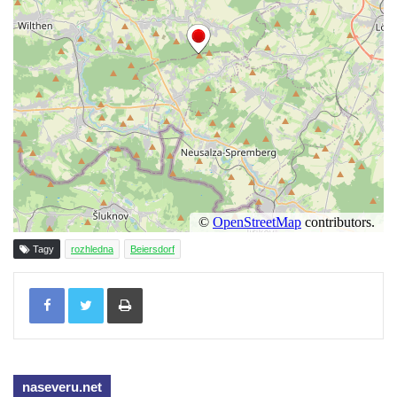
Rozhledna Ungerberg (Prinz-Georg-Turm)
Rozhledna Prinz-Friedrich-August-Turm
Rozhledna na hradě Oybin
Frotzelova rozhledna u Ejmovy chaty na
Stříbrníku
Vyhlídka Belvedér
Rozhledna na Skřivánčím vrchu u Málkova
Rozhledna Schlechteberg
Rozhledna Tanečnice
Tagy
rozhledna
Beiersdorf
Rozhledna Weifberg
Rozhledna Krásno (Schönfeld)
Tisknout
Rozhledna Na Stráži (Sloup v Čechách)
Rozhledna Diana v Karlových Varech
Rozhledna Vlčí hora
naseveru.net
Rozhledna Slovanka