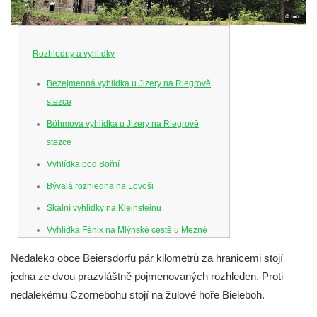
Rozhledny a vyhlídky
Bezejmenná vyhlídka u Jizery na Riegrově
stezce
Böhmova vyhlídka u Jizery na Riegrově
stezce
Vyhlídka pod Bořní
Bývalá rozhledna na Lovoši
Skalní vyhlídky na Kleinsteinu
Vyhlídka Fénix na Mlýnské cestě u Mezné
Vyhlídka na Caspersbergu u
Nedaleko obce Beiersdorfu pár kilometrů za hranicemi stojí
starokatolického kostela Proměnění Páně
jedna ze dvou prazvláštně pojmenovaných rozhleden. Proti
ve Varnsdorfu
nedalekému Czornebohu stojí na žulové hoře Bieleboh.
Vyhlídka u svatého Josefa v Zákupech