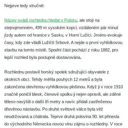
Nejprve tedy stručně:
Ferdinandova vyhlídka u bývalého
čedičového lomu v Zákupech
Název svádí rozhlednu hledat v Polsku
, ale stojí na
Vyhlídka na konci Křížové cesty na
stejnojmenném, 499 m vysokém kopci, vzdáleném pár minut
Křížovém vrchu ve Frýdlantu
jízdy autem od hranice v Sasku, v Horní Lužici. Jméno evokuje
Rozhledna Čáp v Adršpašsko-teplických
časy, kdy zde vládli Lužičtí Srbové. A nejde o první vyhlídkovou
skalách
stavbu na tomto místě. Spodní část pochází z roku 1882, pro
Vyhlídka pod Doubravskou horou v
lepší rozhled byla postupně dostavována.
Teplicích
Rozhlednu postavil horský spolek sdružující obyvatele z
Vyhlídka u Písečného vrchu v Teplicích
okolních obcí. Tehdy měřila pouhých 12 metrů a byla
Rozhledna Letná v Teplicích
zakončena otevřenou vyhlídkovou plošinou. Když ji v roce 1910
Vyhlídka Kaltenbergblick pod Weifbergem
značně poničil blesk, členové spolku ji nejen opravili, ale zděné
Vyhlídka na vrchu Waitzdorfer Höhe u
těleso navýšili o další tři metry a navíc přidali zastřešenou
Goßdorfu
dřevěnou nástavbu. Po druhé světové válce byla věž
Vyhlídka na vrchu Hankehübel u Goßdorfu
neudržovaná a chátrala. Teprve druhá polovina 90. let přinesla
Rozhledna Maják u Strupčic
do východního Německa novou vlnu zájmu o rozhledny. V roce