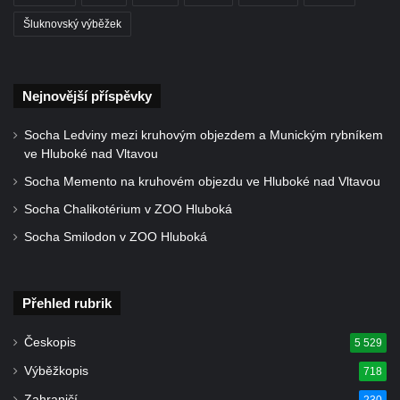
Šluknovský výběžek
Nejnovější příspěvky
Socha Ledviny mezi kruhovým objezdem a Munickým rybníkem
ve Hluboké nad Vltavou
Socha Memento na kruhovém objezdu ve Hluboké nad Vltavou
Socha Chalikotérium v ZOO Hluboká
Socha Smilodon v ZOO Hluboká
Přehled rubrik
Českopis
5 529
Výběžkopis
718
Zahraničí
230