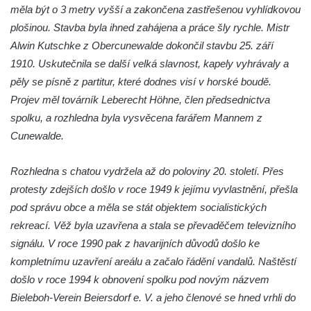
Vyhlídka pod Zlatým vrchem u Bečova nad
měla být o 3 metry vyšší a zakončena zastřešenou vyhlídkovou
Teplou
plošinou. Stavba byla ihned zahájena a práce šly rychle. Mistr
Alwin Kutschke z Obercunewalde dokončil stavbu 25. září
Vyhlídka Radovič u Velké Bučiny u Velvar
1910. Uskutečnila se další velká slavnost, kapely vyhrávaly a
Pozorovatelna pod vrchem Radovič u Velké
pěly se písně z partitur, které dodnes visí v horské boudě.
Bučiny u Velvar
Projev měl továrník Leberecht Höhne, člen předsednictva
Vyhlídka U Zámečku v Lovosicích
spolku, a rozhledna byla vysvěcena farářem Mannem z
Vyhlídka Růženka
Cunewalde.
Kaňkovská vyhlídka
Rozhledna s chatou vydržela až do poloviny 20. století. Přes
Rozhledna Bieleboh u Beiersdorfu
protesty zdejších došlo v roce 1949 k jejímu vyvlastnění, přešla
Věž krále Friedricha Augusta u Löbau
pod správu obce a měla se stát objektem socialistických
Rozhledna Velký Chlum
rekreací. Věž byla uzavřena a stala se převaděčem televizního
Rozhledna Funpark na Šibeníku v Mostě
signálu. V roce 1990 pak z havarijních důvodů došlo ke
Rozhledna Na Horách u Hrobců – Rohatců
kompletnímu uzavření areálu a začalo řádění vandalů. Naštěstí
došlo v roce 1994 k obnovení spolku pod novým názvem
Rozhledna Radejčín
Bieleboh-Verein Beiersdorf e. V. a jeho členové se hned vrhli do
Kratochvílova rozhledna v Roudnici nad