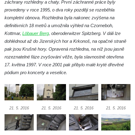
záchrany rozhledny a chaty. První záchranné práce byly
Labem
provedeny v roce 1995, o dva roky později se rozeběhla
Rozhledna Luž (Aussichtsturm Lausche)
kompletní obnova. Rozhledna byla nakonec zvýšena na
Vyhlídka Terezínka
definitivních 18 metrů a umožnila výhled na Czorneboh,
Rozhledna Vrchbělá
Kottmar,
Löbauer Berg
, oberoderwitzer Spitzberg. V dáli lze
dohlédnout až do Jizerských hor a Krkonoš, na opačné straně
Vyhlídka Triangl u Markvartic
pak jsou Krušné hory. Opravená rozhledna, na níž jsou jasně
Masarykova věž samostatnosti
rozeznatelné fáze zvyšování věže, byla slavnostně otevřena
Rozhledna Janov
17. května 1997. V roce 2001 pak přibylo malé kryté dřevěné
Rozhledna Alainova věž
pódium pro koncerty a veselice.
Rozhledna (vyhlídková věž) Kumburk
Rozhledna Na Čihadle
Střekovská vyhlídka
Víťova rozhledna
21. 5. 2016
21. 5. 2016
21. 5. 2016
21. 5. 2016
Rozhledna Vrchovina
Vyhlídková věž Dneboh
Rozhledna Valtenberg