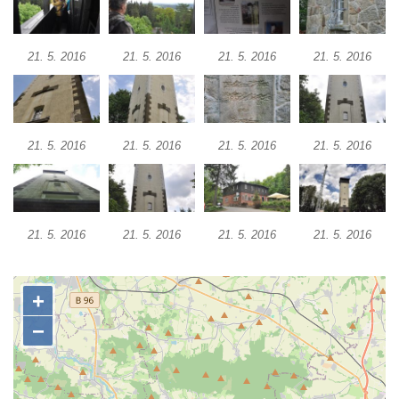
Rozhledna Hamelika
Rozhledna Jeřabina
21. 5. 2016
21. 5. 2016
21. 5. 2016
21. 5. 2016
Rozhledna Erbenova vyhlídka v Ústí nad
Labem
Rozhledna Krudum
Czorneboh – polorozhledna
21. 5. 2016
21. 5. 2016
21. 5. 2016
21. 5. 2016
Rozhledna Blatenský vrch
Rozhledna Vochlice u Lubence
Rozhledna Strážný vrch u Merboltic
21. 5. 2016
21. 5. 2016
21. 5. 2016
21. 5. 2016
Rozhledna Kohout u Valkeřic
Rozhledna na Svatém vrchu v Kadani
Hlavatice – vyhlídka nebo rozhledna…?
Cimrmanova nejnižší rozhledna na světě v
Nouzově
Rozhledna Varhošť u Litoměřic