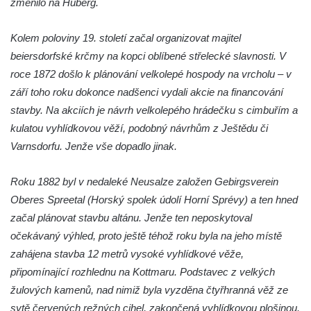
změnilo na Huberg.
Vyhlídka u Perníkové stráže mezi Údolím
samoty a Údolím vzdechů
Kolem poloviny 19. století začal organizovat majitel
Vyhlídka v ulici Legionářů v Mělníku
beiersdorfské krčmy na kopci oblíbené střelecké slavnosti. V
Údajná vyhlídka u pomníku Hanse Kudlicha
roce 1872 došlo k plánování velkolepé hospody na vrcholu – v
v Nové Vsi-Teplicích
září toho roku dokonce nadšenci vydali akcie na financování
stavby. Na akciích je návrh velkolepého hrádečku s cimbuřím a
Údajná vyhlídka pod Širokým vrchem
kulatou vyhlídkovou věží, podobný návrhům z Ještědu či
Boreč – vyhlídka k jihu
Varnsdorfu. Jenže vše dopadlo jinak.
Boreč – vyhlídka k východu
Vrázova vyhlídka v Mělníku
Roku 1882 byl v nedaleké Neusalze založen Gebirgsverein
Vyhlídková věž archeoparku Na Jánu u
Oberes Spreetal (Horský spolek údolí Horní Sprévy) a ten hned
Netolic
začal plánovat stavbu altánu. Jenže ten neposkytoval
očekávaný výhled, proto ještě téhož roku byla na jeho místě
Vyhlídka Supí vrch
zahájena stavba 12 metrů vysoké vyhlídkové věže,
Vyhlídka Pod Schillerovou výšinou v
připomínající rozhlednu na Kottmaru. Podstavec z velkých
Krupce
žulových kamenů, nad nimiž byla vyzděna čtyřhranná věž ze
Vyhlídka u kaple v Jirchářích na Doksanské
sytě červených režných cihel, zakončená vyhlídkovou plošinou.