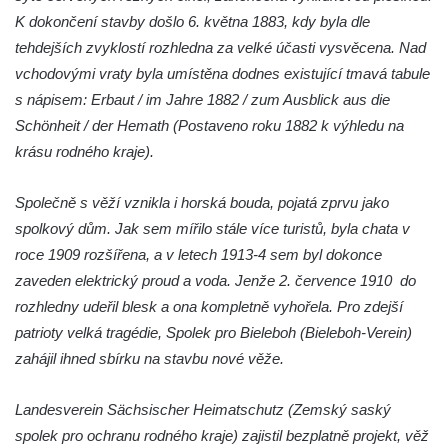
cestě
K dokončení stavby došlo 6. května 1883, kdy byla dle
Vyhlídka Harrachova skála
tehdejších zvyklostí rozhledna za velké účasti vysvěcena. Nad
Rozhledna Stradonka
vchodovými vraty byla umístěna dodnes existující tmavá tabule
s nápisem: Erbaut / im Jahre 1882 / zum Ausblick aus die
Vyhlídka Korzovka pod Hvozdem
Schönheit / der Hemath (Postaveno roku 1882 k výhledu na
Vyhlídka Treppenstein u Jetřichovic
krásu rodného kraje).
Vyhlídka Taubenstein nad Křinicí u
Hinterhermsdorfu
Společně s věží vznikla i horská bouda, pojatá zprvu jako
Vyhlídka Grenzplatte u Ostrovských skal
spolkový dům. Jak sem mířilo stále více turistů, byla chata v
Vyhlídka Signal nedaleko skály Katzfels u
roce 1909 rozšířena, a v letech 1913-4 sem byl dokonce
Cunnersdorfu
zaveden elektrický proud a voda. Jenže 2. července 1910 do
rozhledny udeřil blesk a ona kompletně vyhořela. Pro zdejší
Vyhlídka Katzfels u Cunnersdorfu
patrioty velká tragédie, Spolek pro Bieleboh (Bieleboh-Verein)
Vyhlídka na západním okraji Slánské hory
zahájil ihned sbírku na stavbu nové věže.
ve Slaném
Vyhlídky na Slánské hoře ve Slaném
Landesverein Sächsischer Heimatschutz (Zemský saský
Labská vyhlídka v Hřensku
spolek pro ochranu rodného kraje) zajistil bezplatně projekt, věž