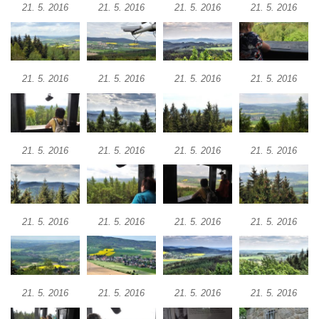
21. 5. 2016
21. 5. 2016
21. 5. 2016
21. 5. 2016
Rozhledna Špičák u České Lípy
Rozhledna Kaňk (Havířská bouda) u Kutné
Hory
21. 5. 2016
21. 5. 2016
21. 5. 2016
21. 5. 2016
Rozhledna Rumburak
Stezka korunami stromů – Krkonoše
Rozhledna Eliška (Stachelberg)
Rozhledna Bismarckturm v Neugersdorfu
21. 5. 2016
21. 5. 2016
21. 5. 2016
21. 5. 2016
Maják (a muzeum) Járy Cimrmana
Rozhledna Štěpánka
Rozhledna Vysoká v Tachově
21. 5. 2016
21. 5. 2016
21. 5. 2016
21. 5. 2016
Rozhledna Bohušův vrch u Plané
Rozhledna Strážný vrch
Rozhledna Klínovec
21. 5. 2016
21. 5. 2016
21. 5. 2016
21. 5. 2016
Rozhledna Bučina