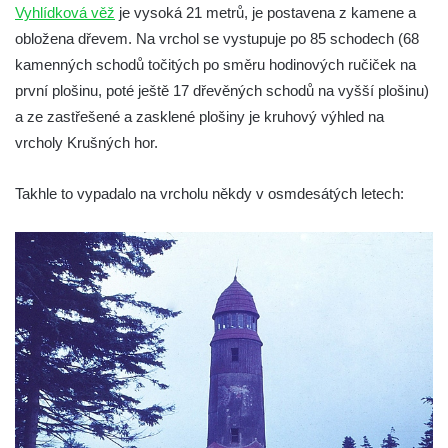
Rozhledna Jeřabina
Vyhlídková věž
je vysoká 21 metrů, je postavena z kamene a
Rozhledna Erbenova vyhlídka v Ústí nad
obložena dřevem. Na vrchol se vystupuje po 85 schodech (68
Labem
kamenných schodů točitých po směru hodinových ručiček na
první plošinu, poté ještě 17 dřevěných schodů na vyšší plošinu)
Rozhledna Krudum
a ze zastřešené a zasklené plošiny je kruhový výhled na
Czorneboh – polorozhledna
vrcholy Krušných hor.
Rozhledna Blatenský vrch
Rozhledna Vochlice u Lubence
Takhle to vypadalo na vrcholu někdy v osmdesátých letech:
Rozhledna Strážný vrch u Merboltic
Rozhledna Kohout u Valkeřic
Rozhledna na Svatém vrchu v Kadani
Hlavatice – vyhlídka nebo rozhledna…?
Cimrmanova nejnižší rozhledna na světě v
Nouzově
Rozhledna Varhošť u Litoměřic
Rozhledna Ungerberg (Prinz-Georg-Turm)