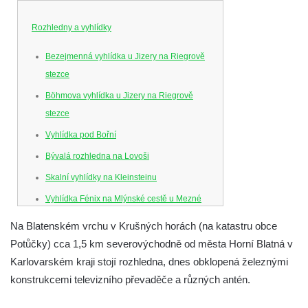
Rozhledny a vyhlídky
Bezejmenná vyhlídka u Jizery na Riegrově
stezce
Böhmova vyhlídka u Jizery na Riegrově
stezce
Vyhlídka pod Bořní
Bývalá rozhledna na Lovoši
Skalní vyhlídky na Kleinsteinu
Vyhlídka Fénix na Mlýnské cestě u Mezné
Vyhlídka na Caspersbergu u
Na Blatenském vrchu v Krušných horách (na katastru obce
starokatolického kostela Proměnění Páně
Potůčky) cca 1,5 km severovýchodně od města Horní Blatná v
ve Varnsdorfu
Karlovarském kraji stojí rozhledna, dnes obklopená železnými
Vyhlídka u svatého Josefa v Zákupech
konstrukcemi televizního převaděče a různých antén.
Ferdinandova vyhlídka u bývalého