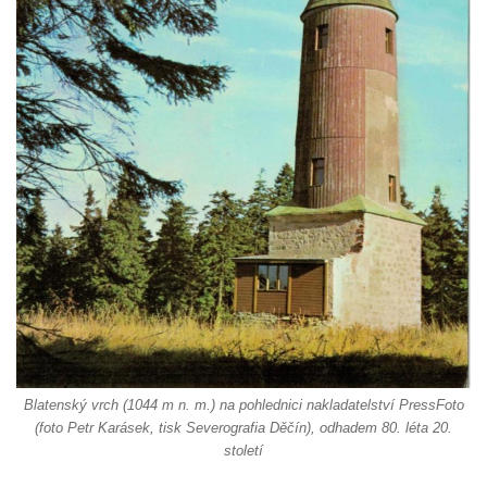
samoty a Údolím vzdechů
Vyhlídka v ulici Legionářů v Mělníku
Údajná vyhlídka u pomníku Hanse Kudlicha
v Nové Vsi-Teplicích
Údajná vyhlídka pod Širokým vrchem
Boreč – vyhlídka k jihu
Boreč – vyhlídka k východu
Vrázova vyhlídka v Mělníku
Vyhlídková věž archeoparku Na Jánu u
Netolic
Vyhlídka Supí vrch
Vyhlídka Pod Schillerovou výšinou v
Krupce
Blatenský vrch (1044 m n. m.) na pohlednici nakladatelství PressFoto
(foto Petr Karásek, tisk Severografia Děčín), odhadem 80. léta 20.
Vyhlídka u kaple v Jirchářích na Doksanské
století
cestě