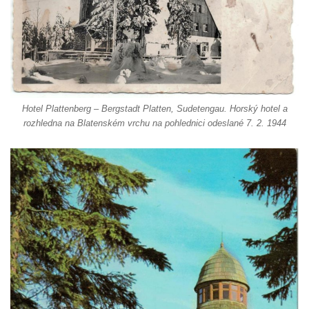
Strupčic
Vyhlídka v ulici Pod Chloumečkem v
Chloumku
Vyhlídka u Lückendorfu IV
Vyhlídka u Lückendorfu III
Vyhlídka u Lückendorfu II
Hotel Plattenberg – Bergstadt Platten, Sudetengau. Horský hotel a
rozhledna na Blatenském vrchu na pohlednici odeslané 7. 2. 1944
Vyhlídka u Lückendorfu I
Vyhlídka pod Kolištěm II
Vyhlídka pod Kolištěm
Vyhlídka u Köglerova kříže na Kamenné
Horce v Krásné Lípě
Vyhlídka u Kyjovského hrádku
Vyhlídka v Dolní Chřibské
Vyhlídka nad Údolím samoty
Vyhlídka u Perníkové stráže mezi Údolím