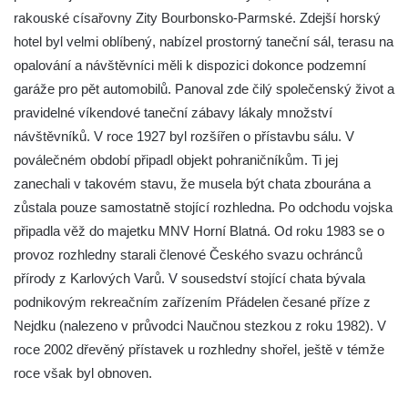
rakouské císařovny Zity Bourbonsko-Parmské. Zdejší horský
Rozhledna Kaňk (Havířská bouda) u Kutné
hotel byl velmi oblíbený, nabízel prostorný taneční sál, terasu na
Hory
opalování a návštěvníci měli k dispozici dokonce podzemní
Rozhledna Rumburak
garáže pro pět automobilů. Panoval zde čilý společenský život a
Stezka korunami stromů – Krkonoše
pravidelné víkendové taneční zábavy lákaly množství
Rozhledna Eliška (Stachelberg)
návštěvníků. V roce 1927 byl rozšířen o přístavbu sálu. V
Rozhledna Bismarckturm v Neugersdorfu
poválečném období připadl objekt pohraničníkům. Ti jej
zanechali v takovém stavu, že musela být chata zbourána a
Maják (a muzeum) Járy Cimrmana
zůstala pouze samostatně stojící rozhledna. Po odchodu vojska
Rozhledna Štěpánka
připadla věž do majetku MNV Horní Blatná. Od roku 1983 se o
Rozhledna Vysoká v Tachově
provoz rozhledny starali členové Českého svazu ochránců
Rozhledna Bohušův vrch u Plané
přírody z Karlových Varů. V sousedství stojící chata bývala
Rozhledna Strážný vrch
podnikovým rekreačním zařízením Přádelen česané příze z
Nejdku (nalezeno v průvodci Naučnou stezkou z roku 1982). V
Rozhledna Klínovec
roce 2002 dřevěný přístavek u rozhledny shořel, ještě v témže
Rozhledna Bučina
roce však byl obnoven.
Rozhledna Hamelika