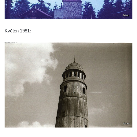
Rozhledna Prinz-Friedrich-August-Turm
Rozhledna na hradě Oybin
Frotzelova rozhledna u Ejmovy chaty na
Květen 1981:
Stříbrníku
Vyhlídka Belvedér
Rozhledna na Skřivánčím vrchu u Málkova
Rozhledna Schlechteberg
Rozhledna Tanečnice
Rozhledna Weifberg
Rozhledna Krásno (Schönfeld)
Rozhledna Na Stráži (Sloup v Čechách)
Rozhledna Diana v Karlových Varech
Rozhledna Vlčí hora
Rozhledna Slovanka
Rozhledna Královka