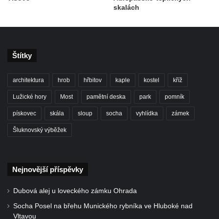
skalách
Štítky
architektura
hrob
hřbitov
kaple
kostel
kříž
Lužické hory
Most
pamětní deska
park
pomník
pískovec
skála
sloup
socha
vyhlídka
zámek
Šluknovský výběžek
Nejnovější příspěvky
Dubová alej u loveckého zámku Ohrada
Socha Posel na břehu Munického rybníka ve Hluboké nad
Vltavou