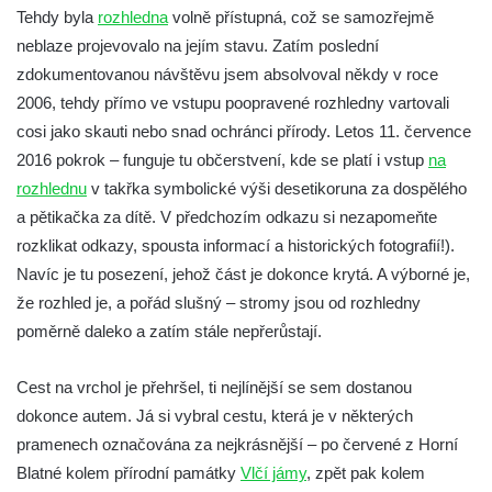
Vyhlídka Harrachova skála
Tehdy byla
rozhledna
volně přístupná, což se samozřejmě
Rozhledna Stradonka
neblaze projevovalo na jejím stavu. Zatím poslední
Vyhlídka Korzovka pod Hvozdem
zdokumentovanou návštěvu jsem absolvoval někdy v roce
2006, tehdy přímo ve vstupu poopravené rozhledny vartovali
Vyhlídka Treppenstein u Jetřichovic
cosi jako skauti nebo snad ochránci přírody. Letos 11. července
Vyhlídka Taubenstein nad Křinicí u
2016 pokrok – funguje tu občerstvení, kde se platí i vstup
na
Hinterhermsdorfu
rozhlednu
v takřka symbolické výši desetikoruna za dospělého
Vyhlídka Grenzplatte u Ostrovských skal
a pětikačka za dítě. V předchozím odkazu si nezapomeňte
Vyhlídka Signal nedaleko skály Katzfels u
rozklikat odkazy, spousta informací a historických fotografií!).
Cunnersdorfu
Navíc je tu posezení, jehož část je dokonce krytá. A výborné je,
Vyhlídka Katzfels u Cunnersdorfu
že rozhled je, a pořád slušný – stromy jsou od rozhledny
poměrně daleko a zatím stále nepřerůstají.
Vyhlídka na západním okraji Slánské hory
ve Slaném
Cest na vrchol je přehršel, ti nejlínější se sem dostanou
Vyhlídky na Slánské hoře ve Slaném
dokonce autem. Já si vybral cestu, která je v některých
Labská vyhlídka v Hřensku
pramenech označována za nejkrásnější – po červené z Horní
Vyhlídka pod Zlatým vrchem u Bečova nad
Blatné kolem přírodní památky
Vlčí jámy
, zpět pak kolem
Teplou