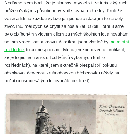
Nedávno jsem tvrdil, že je hloupost myslet si, že turistický ruch
čedičového lomu v Zákupech
může nějakým způsobem ovlivnit stavba rozhledny. Protože
Vyhlídka na konci Křížové cesty na
většina lidí na každou vyleze jen jednou a stačí jim to na celý
Křížovém vrchu ve Frýdlantu
život. Inu, měl bych se chytit za nos a kát. Okolí Horní Blatné
Rozhledna Čáp v Adršpašsko-teplických
bylo oblíbeným výletním cílem za mých školních let a neváhám
skalách
se tam vracet zas a znovu. A kolikrát jsem vlastně byl
na místní
Vyhlídka pod Doubravskou horou v
rozhledně
, to ani nespočítám. Mohu jen zodpovědně prohlásit,
Teplicích
že je to jediná (na rozdíl od tvůrců výborných knih o
Vyhlídka u Písečného vrchu v Teplicích
rozhlednách), na které jsem skutečně přespal (při pokusu
absolvovat červenou krušnohorskou hřebenovku někdy na
Rozhledna Letná v Teplicích
počátku osmdesátých let dvacátého století).
Vyhlídka Kaltenbergblick pod Weifbergem
Vyhlídka na vrchu Waitzdorfer Höhe u
Goßdorfu
Vyhlídka na vrchu Hankehübel u Goßdorfu
Rozhledna Maják u Strupčic
Vyhlídka na lom Vršany severně od