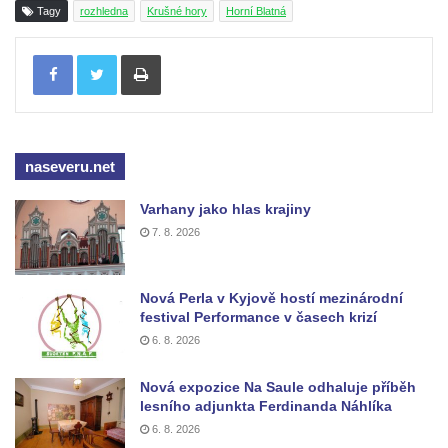
Tagy
rozhledna
Krušné hory
Horní Blatná
Tisknout
naseveru.net
Varhany jako hlas krajiny
7. 8. 2026
Nová Perla v Kyjově hostí mezinárodní
festival Performance v časech krizí
6. 8. 2026
Nová expozice Na Saule odhaluje příběh
lesního adjunkta Ferdinanda Náhlíka
6. 8. 2026