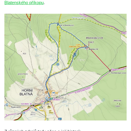
Blatenského příkopu
.
Vyhlídka Radovič u Velké Bučiny u Velvar
Pozorovatelna pod vrchem Radovič u Velké
Bučiny u Velvar
Vyhlídka U Zámečku v Lovosicích
Vyhlídka Růženka
Kaňkovská vyhlídka
Rozhledna Bieleboh u Beiersdorfu
Věž krále Friedricha Augusta u Löbau
Rozhledna Velký Chlum
Rozhledna Funpark na Šibeníku v Mostě
Rozhledna Na Horách u Hrobců – Rohatců
Rozhledna Radejčín
Kratochvílova rozhledna v Roudnici nad
Labem