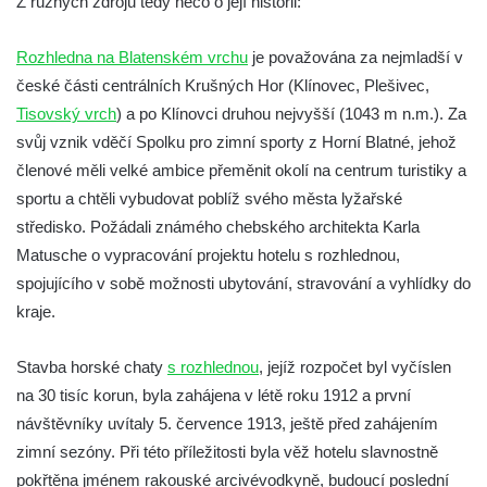
Z různých zdrojů tedy něco o její historii:
Rozhledna Luž (Aussichtsturm Lausche)
Vyhlídka Terezínka
Rozhledna na Blatenském vrchu
je považována za nejmladší v
Rozhledna Vrchbělá
české části centrálních Krušných Hor (Klínovec, Plešivec,
Vyhlídka Triangl u Markvartic
Tisovský vrch
) a po Klínovci druhou nejvyšší (1043 m n.m.). Za
svůj vznik vděčí Spolku pro zimní sporty z Horní Blatné, jehož
Masarykova věž samostatnosti
členové měli velké ambice přeměnit okolí na centrum turistiky a
Rozhledna Janov
sportu a chtěli vybudovat poblíž svého města lyžařské
Rozhledna Alainova věž
středisko. Požádali známého chebského architekta Karla
Rozhledna (vyhlídková věž) Kumburk
Matusche o vypracování projektu hotelu s rozhlednou,
Rozhledna Na Čihadle
spojujícího v sobě možnosti ubytování, stravování a vyhlídky do
kraje.
Střekovská vyhlídka
Víťova rozhledna
Stavba horské chaty
s rozhlednou
, jejíž rozpočet byl vyčíslen
Rozhledna Vrchovina
na 30 tisíc korun, byla zahájena v létě roku 1912 a první
Vyhlídková věž Dneboh
návštěvníky uvítaly 5. července 1913, ještě před zahájením
Rozhledna Valtenberg
zimní sezóny. Při této příležitosti byla věž hotelu slavnostně
pokřtěna jménem rakouské arcivévodkyně, budoucí poslední
Rozhledna Špičák u České Lípy