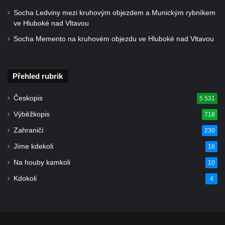
Socha Ledviny mezi kruhovým objezdem a Munickým rybníkem
ve Hluboké nad Vltavou
Socha Memento na kruhovém objezdu ve Hluboké nad Vltavou
Přehled rubrik
Českopis
5 531
Výběžkopis
718
Zahraničí
230
Jíme kdekoli
16
Na houby kamkoli
10
Kdokoli
4