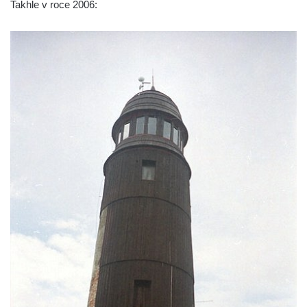
Takhle v roce 2006:
Špičák u Varnsdorfu (Spitzberg)
Rozhledna Studenec
Rozhledna Jedlová
Rozhledna Dymník (aneb Augustova věž)
Rozhledna Semenec u Týna nad Vltavou
Rozhledna Sokolí vrch
Rozhledna na Třenické hoře u Cerhovic
Rozhledna Hard (Hartberg) v Sokolově
Bismarckova rozhledna – Háj u Aše
Rozhledna Císařský kámen
Rozhledna Kopanina
Rozhledna Pajndl na Tisovském vrchu v
Krušných horách
Rozhledna Vlčí hora