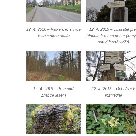
Vyhlídka u Lückendorfu III
Vyhlídka u Lückendorfu II
Vyhlídka u Lückendorfu I
Vyhlídka pod Kolištěm II
12. 4. 2016 – Valkeřice, silnice
12. 4. 2016 – Ukazatel pře
k obecnímu úřadu
úřadem k rozcestníku (který
Vyhlídka pod Kolištěm
odtud jasně vidět)
Vyhlídka u Köglerova kříže na Kamenné
Horce v Krásné Lípě
Vyhlídka u Kyjovského hrádku
Vyhlídka v Dolní Chřibské
Vyhlídka nad Údolím samoty
12. 4. 2016 – Po modré
12. 4. 2016 – Odbočka k
Vyhlídka u Perníkové stráže mezi Údolím
značce lesem
rozhledně
samoty a Údolím vzdechů
Vyhlídka v ulici Legionářů v Mělníku
Údajná vyhlídka u pomníku Hanse Kudlicha
v Nové Vsi-Teplicích