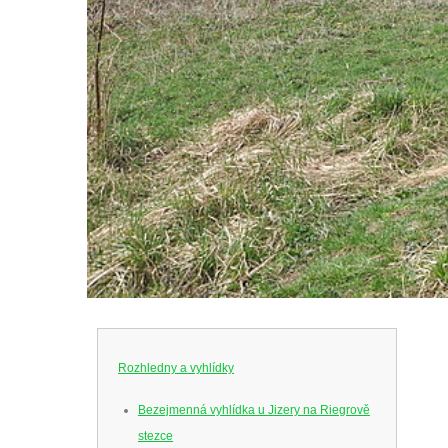
Rozhledny a vyhlídky
Bezejmenná vyhlídka u Jizery na Riegrově
stezce