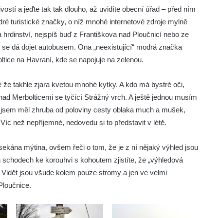
ostí a jeďte tak tak dlouho, až uvidíte obecní úřad – před ním
ré turistické značky, o níž mnohé internetové zdroje mylně
a hrdinství, nejspíš buď z Františkova nad Ploučnicí nebo ze
se dá dojet autobusem. Ona „neexistující“ modrá značka
tice na Havraní, kde se napojuje na zelenou.
ě že takhle zjara kvetou mnohé kytky. A kdo má bystré oči,
nad Merbolticemi se tyčící Strážný vrch. A ještě jednou musím
m jsem měl zhruba od poloviny cesty oblaka much a mušek,
 Víc než nepříjemné, nedovedu si to představit v létě.
ekána mýtina, ovšem řeči o tom, že je z ní nějaký výhled jsou
schodech ke korouhvi s kohoutem zjistíte, že „výhledová
í. Vidět jsou všude kolem pouze stromy a jen ve velmi
Ploučnice.