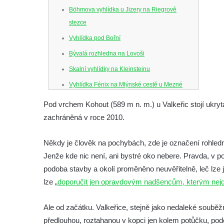
Böhmova vyhlídka u Jizery na Riegrově
stezce
Vyhlídka pod Bořní
Bývalá rozhledna na Lovoši
Skalní vyhlídky na Kleinsteinu
Vyhlídka Fénix na Mlýnské cestě u Mezné
Vyhlídka na Caspersbergu u
Pod vrchem Kohout (589 m n. m.) u Valkeřic stojí ukry
starokatolického kostela Proměnění Páně
zachráněná v roce 2010.
ve Varnsdorfu
Vyhlídka u svatého Josefa v Zákupech
Někdy je člověk na pochybách, zde je označení rohledna
Jenže kde nic není, ani bystré oko nebere. Pravda, v 
Ferdinandova vyhlídka u bývalého
podoba stavby a okolí proměněno neuvěřitelně, leč lze 
čedičového lomu v Zákupech
lze „
doporučit jen opravdovým nadšencům, kterým nejde
Vyhlídka na konci Křížové cesty na
Křížovém vrchu ve Frýdlantu
Ale od začátku. Valkeřice, stejně jako nedaleké souběž
Rozhledna Čáp v Adršpašsko-teplických
předlouhou, roztahanou v kopci jen kolem potůčku, po