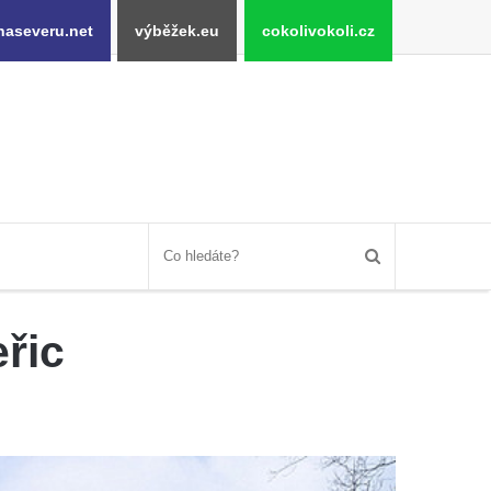
naseveru.net
výběžek.eu
cokolivokoli.cz
řic