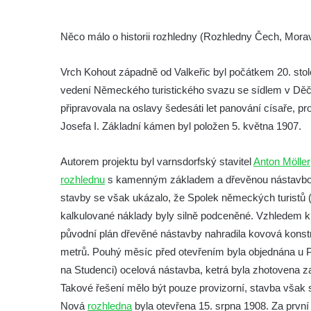
Vyhlídka Taubenstein nad Křinicí u
Hinterhermsdorfu
Něco málo o historii rozhledny (Rozhledny Čech, Morav
Vyhlídka Grenzplatte u Ostrovských skal
Vyhlídka Signal nedaleko skály Katzfels u
Vrch Kohout západně od Valkeřic byl počátkem 20. stole
Cunnersdorfu
vedení Německého turistického svazu se sídlem v Děč
Vyhlídka Katzfels u Cunnersdorfu
připravovala na oslavy šedesáti let panování císaře, pr
Josefa I. Základní kámen byl položen 5. května 1907.
Vyhlídka na západním okraji Slánské hory
ve Slaném
Autorem projektu byl varnsdorfský stavitel
Anton Möller
Vyhlídky na Slánské hoře ve Slaném
rozhlednu
s kamenným základem a dřevěnou nástavbou. 
Labská vyhlídka v Hřensku
stavby se však ukázalo, že Spolek německých turistů 
Vyhlídka pod Zlatým vrchem u Bečova nad
kalkulované náklady byly silně podceněné. Vzhledem k 
Teplou
původní plán dřevěné nástavby nahradila kovová konst
Vyhlídka Radovič u Velké Bučiny u Velvar
metrů. Pouhý měsíc před otevřením byla objednána u P
na Studenci) ocelová nástavba, ketrá byla zhotovena 
Pozorovatelna pod vrchem Radovič u Velké
Takové řešení mělo být pouze provizorní, stavba však
Bučiny u Velvar
Nová
rozhledna
byla otevřena 15. srpna 1908. Za první
Vyhlídka U Zámečku v Lovosicích