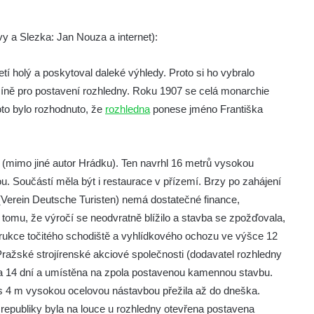
y a Slezka: Jan Nouza a internet):
tí holý a poskytoval daleké výhledy. Proto si ho vybralo
íně pro postavení rozhledny. Roku 1907 se celá monarchie
oto bylo rozhodnuto, že
rozhledna
ponese jméno Františka
(mimo jiné autor Hrádku). Ten navrhl 16 metrů vysokou
Součástí měla být i restaurace v přízemí. Brzy po zahájení
(Verein Deutsche Turisten) nemá dostatečné finance,
tomu, že výročí se neodvratně blížilo a stavba se zpožďovala,
rukce točitého schodiště a vyhlídkového ochozu ve výšce 12
ražské strojírenské akciové společnosti (dodavatel rozhledny
za 14 dní a umístěna na zpola postavenou kamennou stavbu.
 s 4 m vysokou ocelovou nástavbou přežila až do dneška.
 republiky byla na louce u rozhledny otevřena postavena