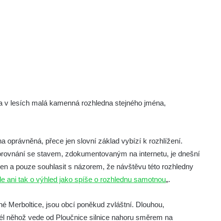
ta v lesích malá kamenná rozhledna stejného jména,
 oprávněná, přece jen slovní základ vybízí k rozhlížení.
porovnání se stavem, zdokumentovaným na internetu, je dnešní
jen a pouze souhlasit s názorem, že návštěvu této rozhledny
 ani tak o výhled jako spíše o rozhlednu samotnou
„.
né Merboltice, jsou obcí poněkud zvláštní. Dlouhou,
dél něhož vede od Ploučnice silnice nahoru směrem na