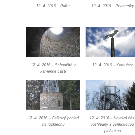
Údajná vyhlídka pod Širokým vrchem
12. 4. 2016 – Pařez
12. 4. 2016 – Prvosenky
Boreč – vyhlídka k jihu
Boreč – vyhlídka k východu
Vrázova vyhlídka v Mělníku
Vyhlídková věž archeoparku Na Jánu u
Netolic
Vyhlídka Supí vrch
12. 4. 2016 – Schodiště v
12. 4. 2016 – Korouhev
Vyhlídka Pod Schillerovou výšinou v
kamenné části
Krupce
Vyhlídka u kaple v Jirchářích na Doksanské
cestě
Vyhlídka Harrachova skála
Rozhledna Stradonka
12. 4. 2016 – Celkový pohled
12. 4. 2016 – Kovová čás
Vyhlídka Korzovka pod Hvozdem
na rozhlednu
rozhledny s vyhlídkovou
Vyhlídka Treppenstein u Jetřichovic
plošinkou