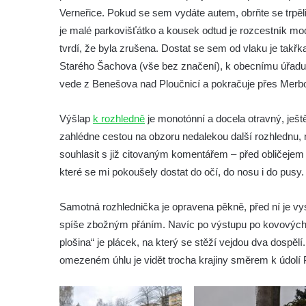
skalách
Verneřice. Pokud se sem vydáte autem, obrňte se trpěliv
Vyhlídka pod Doubravskou horou v
je malé parkovišťátko a kousek odtud je rozcestník mod
Teplicích
tvrdí, že byla zrušena. Dostat se sem od vlaku je takřk
Vyhlídka u Písečného vrchu v Teplicích
Starého Šachova (vše bez značení), k obecnímu úřadu 
vede z Benešova nad Ploučnicí a pokračuje přes Merbol
Rozhledna Letná v Teplicích
Vyhlídka Kaltenbergblick pod Weifbergem
Výšlap
k rozhledně
je monotónní a docela otravný, ješt
Vyhlídka na vrchu Waitzdorfer Höhe u
zahlédne cestou na obzoru nedalekou další rozhlednu, 
Goßdorfu
souhlasit s již citovaným komentářem – před obličeje
Vyhlídka na vrchu Hankehübel u Goßdorfu
které se mi pokoušely dostat do očí, do nosu i do pusy.
Rozhledna Maják u Strupčic
Samotná rozhlednička je opravena pěkně, před ní je vys
Vyhlídka na lom Vršany severně od
spíše zbožným přáním. Navíc po výstupu po kovových 
Strupčic
plošina“ je plácek, na který se stěží vejdou dva dospěl
Vyhlídka v ulici Pod Chloumečkem v
omezeném úhlu je vidět trocha krajiny směrem k údolí 
Chloumku
Vyhlídka u Lückendorfu IV