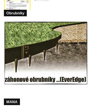
Obrubniky
MANA